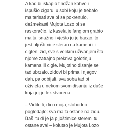
A kad bi iskapio findžan kahve i
ispušio cigaru, u sobi koju je trebalo
malterisati sve bi se pokrenulo,
dežmekasti Mujota Lozo bi se
raskoračio, iz kasela je fanglom grabio
maltu, snažno i vješto ju je bacao, to
jest pljoštimice sterao na kameni ili
cigleni zid, sve s velikim uživanjem što
njome zatrajno prekriva golotinju
kamena ili cigle. Mujotino disanje se
tad ubrzalo, zidovi bi primali njegov
dah, pa odbijali, sva soba tad bi
oživjela u nekom svom disanju iz duše
koja joj je tek stvorena.
– Vidite li, dico moja, slobodno
pogledajte: sva malta ostane na zidu.
Baš tu di je ja pljoštimice sterem, tu
ostane sva! – kolutao je Mujota Lozo