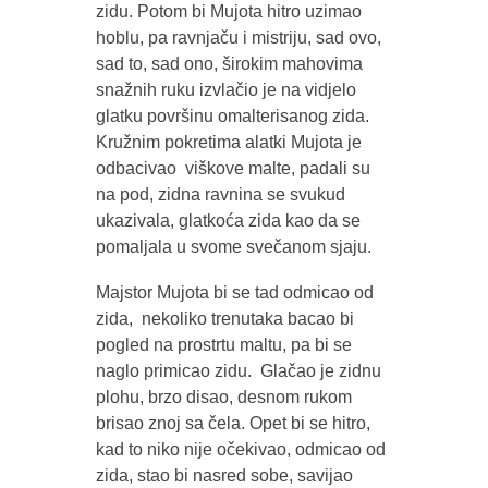
zidu. Potom bi Mujota hitro uzimao
hoblu, pa ravnjaču i mistriju, sad ovo,
sad to, sad ono, širokim mahovima
snažnih ruku izvlačio je na vidjelo
glatku površinu omalterisanog zida.
Kružnim pokretima alatki Mujota je
odbacivao viškove malte, padali su
na pod, zidna ravnina se svukud
ukazivala, glatkoća zida kao da se
pomaljala u svome svečanom sjaju.
Majstor Mujota bi se tad odmicao od
zida, nekoliko trenutaka bacao bi
pogled na prostrtu maltu, pa bi se
naglo primicao zidu. Glačao je zidnu
plohu, brzo disao, desnom rukom
brisao znoj sa čela. Opet bi se hitro,
kad to niko nije očekivao, odmicao od
zida, stao bi nasred sobe, savijao