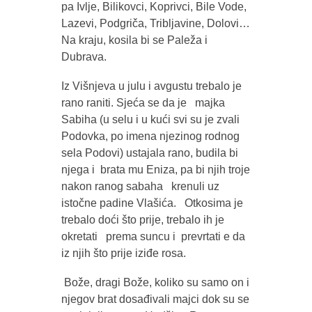
pa Ivlje, Bilikovci, Koprivci, Bile Vode,
Lazevi, Podgriča, Tribljavine, Dolovi…
Na kraju, kosila bi se Paleža i
Dubrava.
Iz Višnjeva u julu i avgustu trebalo je
rano raniti. Sjeća se da je majka
Sabiha (u selu i u kući svi su je zvali
Podovka, po imena njezinog rodnog
sela Podovi) ustajala rano, budila bi
njega i brata mu Eniza, pa bi njih troje
nakon ranog sabaha krenuli uz
istočne padine Vlašića. Otkosima je
trebalo doći što prije, trebalo ih je
okretati prema suncu i prevrtati e da
iz njih što prije iziđe rosa.
Bože, dragi Bože, koliko su samo on i
njegov brat dosađivali majci dok su se