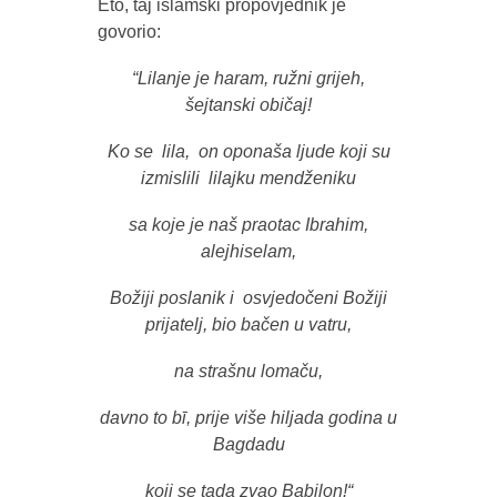
Eto, taj islamski propovjednik je
govorio:
“Lilanje je haram, ružni grijeh,
šejtanski običaj!
Ko se lila, on oponaša ljude koji su
izmislili lilajku mendženiku
sa koje je naš praotac Ibrahim,
alejhiselam,
Božiji poslanik i osvjedočeni Božiji
prijatelj, bio bačen u vatru,
na strašnu lomaču,
davno to bī, prije više hiljada godina u
Bagdadu
koji se tada zvao Babilon!“