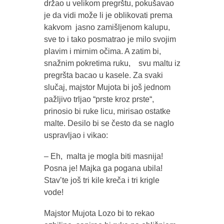
držao u velikom pregrštu, pokušavao
je da vidi može li je oblikovati prema
kakvom jasno zamišljenom kalupu,
sve to i tako posmatrao je milo svojim
plavim i mirnim očima. A zatim bi,
snažnim pokretima ruku, svu maltu iz
pregršta bacao u kasele. Za svaki
slučaj, majstor Mujota bi još jednom
pažljivo trljao “prste kroz prste“,
prinosio bi ruke licu, mirisao ostatke
malte. Desilo bi se često da se naglo
uspravljao i vikao:
– Eh, malta je mogla biti masnija!
Posna je! Majka ga pogana ubila!
Stavʼte još tri kile kreča i tri krigle
vode!
Majstor Mujota Lozo bi to rekao