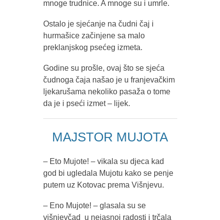
mnoge trudnice. A mnoge su i umrle.
Ostalo je sjećanje na čudni čaj i
hurmašice začinjene sa malo
preklanjskog psećeg izmeta.
Godine su prošle, ovaj što se sjeća
čudnoga čaja našao je u franjevačkim
ljekarušama nekoliko pasaža o tome
da je i pseći izmet – lijek.
MAJSTOR MUJOTA
– Eto Mujote! – vikala su djeca kad
god bi ugledala Mujotu kako se penje
putem uz Kotovac prema Višnjevu.
– Eno Mujote! – glasala su se
višnjevčad u nejasnoj radosti i trčala