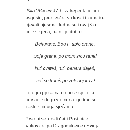
Sva Višnjevskā bi zatreperila u junu i
avgustu, pred večer su kosci i kupelice
pjevali pjesme. Jedne se i ovaj što
bilježi sjeća, pamti je dobro:
Bejturane, Bog tʼ ubio grane,
tvoje grane, po mom srcu rane!
Niti cvateš, nitʼ behara daješ,
već se truniš po zelenoj travi!
I drugih pjesama on bi se sjetio, ali
prošlo je dugo vremena, godine su
zastrle mnoga sjećanja.
Prvo bi se kosili čairi Postinice i
Vukovice, pa Dragomilovice i Svinja,