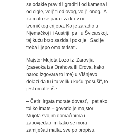
se odakle praviti i graditi i od kamena i
od cigle, voljʼ ti od ovog, voljʼ onog. A
zaimalo se para i za krov od
tvorničkog crijepa. Ko je zaradio u
Njemačkoj ili Austriji, pa i u Švicarskoj,
taj kuću brzo sazida i pokrije. Sad je
treba lijepo omalterisati.
Majstor Mujota Lozo iz Zarovlja
(zaseoka iza Orahova ili Orova, kako
narod izgovara to ime) u Višnjevo
dolazi da tu i tu veliku kuću “posuši“, to
jest omalteriše.
– Četiri irgata morate dovestʼ, i pet ako
tolʼko imate – govorio je majstor
Mujota svojim domaćinima i
zapovjedao im kako se mora
zamiješati malta, sve po propisu.