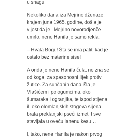
u snagu.
Nekoliko dana iza Mejrine dženaze,
krajem juna 1965. godine, došla je
vijest da je i Mejrino novorodjenče
umrlo, nene Hanifa je samo rekla:
– Hvala Bogu! Šta se ima patitʼ kad je
ostalo bez materine sise!
A onda je nene Hanifa čula, ne zna se
od koga, za spasonosni lijek protiv
žutice. Za sunčanih dana išla je
Vlašićem i po ogumcima, oko
šumaraka i ogranjika, te ispod stijena
ili oko olomlanjskih stogova sijena
brala preklanjski pseći izmet. I sve
stavljala u oveću lanenu kesu…
I, tako, nene Hanifa je nakon prvog