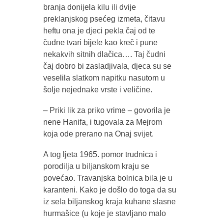
branja donijela kilu ili dvije
preklanjskog psećeg izmeta, čitavu
heftu ona je djeci pekla čaj od te
čudne tvari bijele kao kreč i pune
nekakvih sitnih dlačica…. Taj čudni
čaj dobro bi zasladjivala, djeca su se
veselila slatkom napitku nasutom u
šolje nejednake vrste i veličine.
– Priki lik za priko vrime – govorila je
nene Hanifa, i tugovala za Mejrom
koja ode prerano na Onaj svijet.
A tog ljeta 1965. pomor trudnica i
porodilja u biljanskom kraju se
povećao. Travanjska bolnica bila je u
karanteni. Kako je došlo do toga da su
iz sela biljanskog kraja kuhane slasne
hurmašice (u koje je stavljano malo