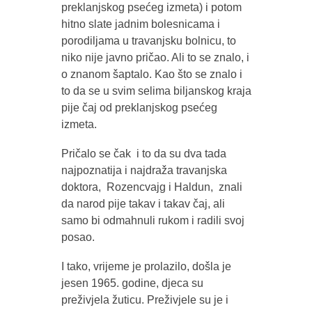
preklanjskog psećeg izmeta) i potom
hitno slate jadnim bolesnicama i
porodiljama u travanjsku bolnicu, to
niko nije javno pričao. Ali to se znalo, i
o znanom šaptalo. Kao što se znalo i
to da se u svim selima biljanskog kraja
pije čaj od preklanjskog psećeg
izmeta.
Pričalo se čak i to da su dva tada
najpoznatija i najdraža travanjska
doktora, Rozencvajg i Haldun, znali
da narod pije takav i takav čaj, ali
samo bi odmahnuli rukom i radili svoj
posao.
I tako, vrijeme je prolazilo, došla je
jesen 1965. godine, djeca su
preživjela žuticu. Preživjele su je i