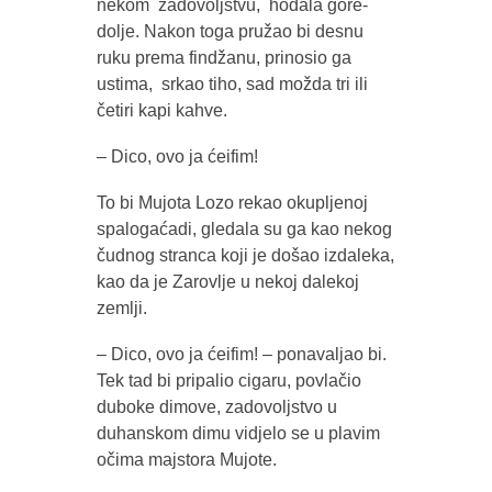
nekom zadovoljstvu, hodala gore-
dolje. Nakon toga pružao bi desnu
ruku prema findžanu, prinosio ga
ustima, srkao tiho, sad možda tri ili
četiri kapi kahve.
– Dico, ovo ja ćeifim!
To bi Mujota Lozo rekao okupljenoj
spalogaćadi, gledala su ga kao nekog
čudnog stranca koji je došao izdaleka,
kao da je Zarovlje u nekoj dalekoj
zemlji.
– Dico, ovo ja ćeifim! – ponavaljao bi.
Tek tad bi pripalio cigaru, povlačio
duboke dimove, zadovoljstvo u
duhanskom dimu vidjelo se u plavim
očima majstora Mujote.