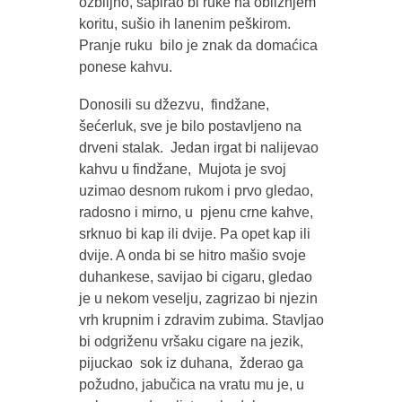
ozbiljno, sapirao bi ruke na obližnjem
koritu, sušio ih lanenim peškirom.
Pranje ruku bilo je znak da domaćica
ponese kahvu.
Donosili su džezvu, findžane,
šećerluk, sve je bilo postavljeno na
drveni stalak. Jedan irgat bi nalijevao
kahvu u findžane, Mujota je svoj
uzimao desnom rukom i prvo gledao,
radosno i mirno, u pjenu crne kahve,
srknuo bi kap ili dvije. Pa opet kap ili
dvije. A onda bi se hitro mašio svoje
duhankese, savijao bi cigaru, gledao
je u nekom veselju, zagrizao bi njezin
vrh krupnim i zdravim zubima. Stavljao
bi odgriženu vršaku cigare na jezik,
pijuckao sok iz duhana, žderao ga
požudno, jabučica na vratu mu je, u