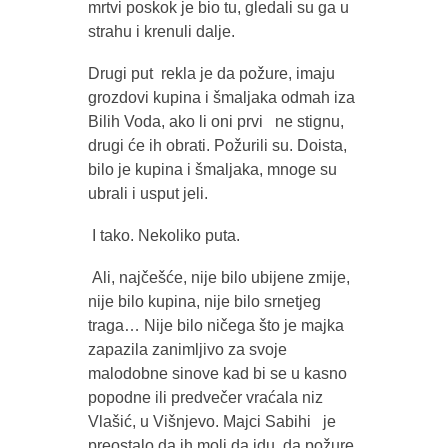
mrtvi poskok je bio tu, gledali su ga u
strahu i krenuli dalje.
Drugi put rekla je da požure, imaju
grozdovi kupina i šmaljaka odmah iza
Bilih Voda, ako li oni prvi ne stignu,
drugi će ih obrati. Požurili su. Doista,
bilo je kupina i šmaljaka, mnoge su
ubrali i usput jeli.
I tako. Nekoliko puta.
Ali, najčešće, nije bilo ubijene zmije,
nije bilo kupina, nije bilo srnetjeg
traga… Nije bilo ničega što je majka
zapazila zanimljivo za svoje
malodobne sinove kad bi se u kasno
popodne ili predvečer vraćala niz
Vlašić, u Višnjevo. Majci Sabihi je
preostalo da ih moli da idu, da požure,