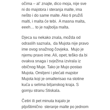
očima – alʼ znajte, dico moja, nije sve
ni do majstora i steranja malte, ima
nešto i do same malte. Ako ti pružiš
malti, i malta će tebi. A masna malta,
eeeh… to je najbolja malta.
Djeca su nekako znala, možda od
odraslih saznala, da Mujota nije pravo
ime ovog snažnog čovjeka. Mujo je
njemu pravo ime. Ali, opet, teško da bi
ovakva snaga i svježina izvirala iz
običnog Muje. Tako je Mujo postao
Mujota. Omiljeni i plećati majstor
Mujota koji je omalterisao na stotine
kuća u selima biljanskog kraja. S
gornju stranu Stiskala.
Četiri ili pet minuta trajalo je
pljoštimično steranje malte po jednom