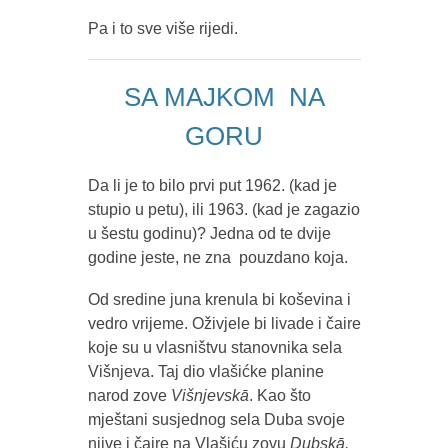
Pa i to sve više rijedi.
SA MAJKOM NA
GORU
Da li je to bilo prvi put 1962. (kad je
stupio u petu), ili 1963. (kad je zagazio
u šestu godinu)? Jedna od te dvije
godine jeste, ne zna pouzdano koja.
Od sredine juna krenula bi koševina i
vedro vrijeme. Oživjele bi livade i čaire
koje su u vlasništvu stanovnika sela
Višnjeva. Taj dio vlašićke planine
narod zove
Višnjevskā
. Kao što
mještani susjednog sela Duba svoje
njive i čaire na Vlašiću zovu
Dubskā.