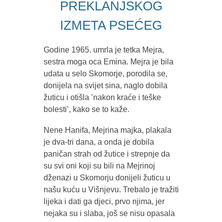
PREKLANJSKOG
IZMETA PSEĆEG
Godine 1965. umrla je tetka Mejra,
sestra moga oca Emina. Mejra je bila
udata u selo Skomorje, porodila se,
donijela na svijet sina, naglo dobila
žuticu i otišla ʼnakon kraće i teške
bolestiʼ, kako se to kaže.
Nene Hanifa, Mejrina majka, plakala
je dva-tri dana, a onda je dobila
paničan strah od žutice i strepnje da
su svi oni koji su bili na Mejrinoj
dženazi u Skomorju donijeli žuticu u
našu kuću u Višnjevu. Trebalo je tražiti
lijeka i dati ga djeci, prvo njima, jer
nejaka su i slaba, još se nisu opasala