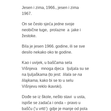
Jesen i zima, 1966., jesen i zima
1967.
On se često sjeća jedne svoje
neobične tuge, prolazne a jake i
žestoke.
Bila je jesen 1966. godine, ili se sve
desilo nekako oko te godine.
Kao i uvijek, u baščama sela
Višnjeva mnoga djeca ljuljala su se
na ljuljaškama (to jest:
lilala se na
lilajkama,
kako bi se to u selu
Višnjevu reklo ikavski).
Dođe se iz škole, nešto stavi u usta,
ispiše se zadaća i onda – pravo u
bašču (ʼu vrtōʼ) gdje je manje od pola