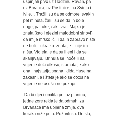
uspinjali prvo uz Hadžinu Ravan, pa
uz Brvanca, uz Postinice, pa Svinja i
Ivlje… Tražili su da se odmore, svakih
pet minuta, žalili su se da ih bole
noge, pa ruke, čak i vrat. Majka je
znala (kao i njezini malodobni sinovi)
da im je mrsko ići, i da ih zapravo ništa
ne boli – ukratko: znala je – nije im
ništa. Vidjela je da su lijeni i da se
skanjivaju. Brinula se hoće li na
vrijeme doći otkosu, sramota je ako
ona, najstarija snaha dida Huseina,
zakasni, a i šteta je ako se otkos na
vrijeme ne osuši i ne pokupi.
Da bi djeci omilila put uz planinu,
jedne zore rekla je da odmah iza
Brvanaca ima ubijena zmija, dva
koraka niže puta. Požurili su. Doista,