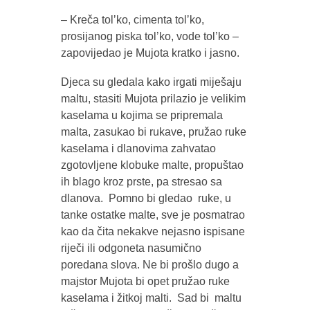
– Kreča tolʼko, cimenta tolʼko,
prosijanog piska tolʼko, vode tolʼko –
zapovijedao je Mujota kratko i jasno.
Djeca su gledala kako irgati miješaju
maltu, stasiti Mujota prilazio je velikim
kaselama u kojima se pripremala
malta, zasukao bi rukave, pružao ruke
kaselama i dlanovima zahvatao
zgotovljene klobuke malte, propuštao
ih blago kroz prste, pa stresao sa
dlanova. Pomno bi gledao ruke, u
tanke ostatke malte, sve je posmatrao
kao da čita nekakve nejasno ispisane
riječi ili odgoneta nasumično
poredana slova. Ne bi prošlo dugo a
majstor Mujota bi opet pružao ruke
kaselama i žitkoj malti. Sad bi maltu