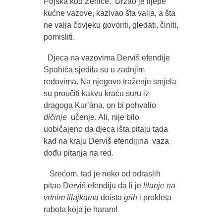
Pojska kod Zenice. Držao je lijepe
kućne vazove, kazivao šta valja, a šta
ne valja čovjeku govoriti, gledati, činiti,
pomisliti.
Djeca na vazovima Derviš efendije
Spahića sjedila su u zadnjim
redovima. Na njegovo traženje smjela
su proučiti kakvu kraću suru iz
dragoga Kurʼāna, on bi pohvalio
dičinje
učenje. Ali, nije bilo
uobičajeno da djeca išta pitaju tada
kad na kraju Derviš efendijina vaza
dođu pitanja na red.
Srećom, tad je neko od odraslih
pitao Derviš efendiju da li je
lilanje
na
vrtnim lilajkama
doista
grih
i prokleta
rabota koja je haram!