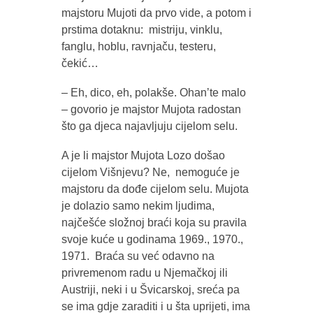
majstoru Mujoti da prvo vide, a potom i
prstima dotaknu: mistriju, vinklu,
fanglu, hoblu, ravnjaču, testeru,
čekić…
– Eh, dico, eh, polakše. Ohanʼte malo
– govorio je majstor Mujota radostan
što ga djeca najavljuju cijelom selu.
A je li majstor Mujota Lozo došao
cijelom Višnjevu? Ne, nemoguće je
majstoru da dođe cijelom selu. Mujota
je dolazio samo nekim ljudima,
najčešće složnoj braći koja su pravila
svoje kuće u godinama 1969., 1970.,
1971. Braća su već odavno na
privremenom radu u Njemačkoj ili
Austriji, neki i u Švicarskoj, sreća pa
se ima gdje zaraditi i u šta uprijeti, ima