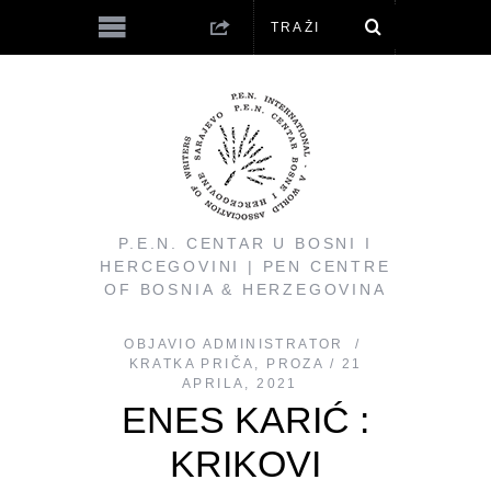
P.E.N. CENTAR U BOSNI I
HERCEGOVINI | PEN CENTRE
OF BOSNIA & HERZEGOVINA
OBJAVIO
ADMINISTRATOR
KRATKA PRIČA
,
PROZA
21
APRILA, 2021
ENES KARIĆ :
KRIKOVI