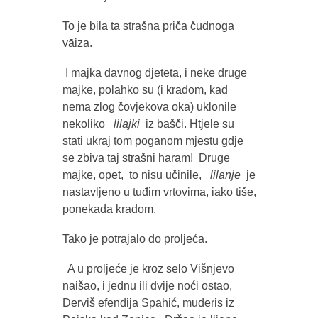
To je bila ta strašna priča čudnoga
vāiza.
I majka davnog djeteta, i neke druge
majke, polahko su (i kradom, kad
nema zlog čovjekova oka) uklonile
nekoliko
lilajki
iz bašči. Htjele su
stati ukraj tom poganom mjestu gdje
se zbiva taj strašni haram! Druge
majke, opet, to nisu učinile,
lilanje
je
nastavljeno u tuđim vrtovima, iako tiše,
ponekada kradom.
Tako je potrajalo do proljeća.
A u proljeće je kroz selo Višnjevo
naišao, i jednu ili dvije noći ostao,
Derviš efendija Spahić, muderis iz