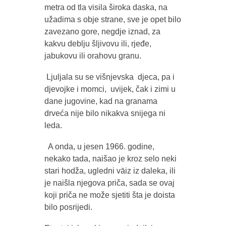
metra od tla visila široka daska, na
užadima s obje strane, sve je opet bilo
zavezano gore, negdje iznad, za
kakvu deblju šljivovu ili, rjeđe,
jabukovu ili orahovu granu.
Ljuljala su se višnjevska djeca, pa i
djevojke i momci, uvijek, čak i zimi u
dane jugovine, kad na granama
drveća nije bilo nikakva snijega ni
leda.
A onda, u jesen 1966. godine,
nekako tada, naišao je kroz selo neki
stari hodža, ugledni vāiz iz daleka, ili
je naišla njegova priča, sada se ovaj
koji priča ne može sjetiti šta je doista
bilo posrijedi.