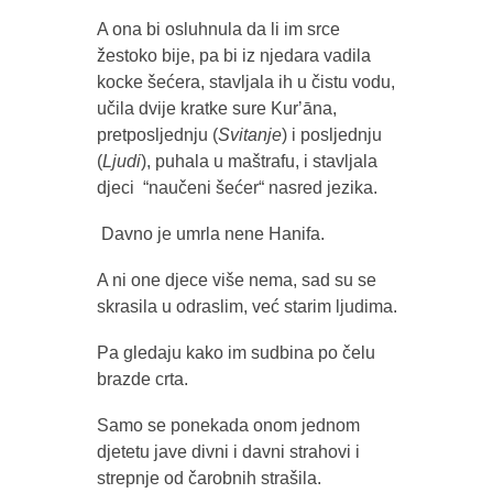
A ona bi osluhnula da li im srce
žestoko bije, pa bi iz njedara vadila
kocke šećera, stavljala ih u čistu vodu,
učila dvije kratke sure Kurʼāna,
pretposljednju (
Svitanje
) i posljednju
(
Ljudi
), puhala u maštrafu, i stavljala
djeci “naučeni šećer“ nasred jezika.
Davno je umrla nene Hanifa.
A ni one djece više nema, sad su se
skrasila u odraslim, već starim ljudima.
Pa gledaju kako im sudbina po čelu
brazde crta.
Samo se ponekada onom jednom
djetetu jave divni i davni strahovi i
strepnje od čarobnih strašila.