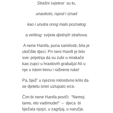
Strašni svjetovi su tu,
unaokolo, ispod i iznad
kao i unutra onog malo poznatog
a velikog svijeta djetinjih strahova.
A nene Hanifa, puna samilosti, bila je
utočište djeci. Pri neni Hanifi je bilo
sve: prijetnja da su zubi u mrakače
kao zupci u hrastovih grabalja! Ali u
nje u istom trenu i raširene ruke!
Pa, bježʼ u njezino milostivno krilo da
se djetetu smiri uzlupalo srce.
Čim bi nene Hanifa poviči: “Nemoj
tamo, eto vadimude!“ – djeca bi
bježala njojzi, u zagrljaj, u naručje.