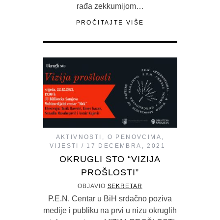
rađa zekkumijom…
PROČITAJTE VIŠE
AKTIVNOSTI
,
O PENOVCIMA
,
VIJESTI
17 DECEMBRA, 2021
OKRUGLI STO “VIZIJA
PROŠLOSTI”
OBJAVIO
SEKRETAR
P.E.N. Centar u BiH srdačno poziva
medije i publiku na prvi u nizu okruglih