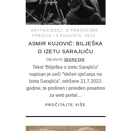
KRITIKA/ESEJ
,
O PENOVCIMA
,
POEZIJA
5 AUGUSTA, 2022
ASMIR KUJOVIĆ: BILJEŠKA
O IZETU SARAJLIĆU
OBJAVIO
SEKRETAR
Tekst “Bilješka o Izetu Sarajliću”
napisan je uoči “Večeri sjećanja na
Izeta Sarajlića”, održane 21.7.2022.
godine, te proširen i priređen posebno
za web portal…
PROČITAJTE VIŠE