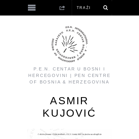
P.E.N. CENTAR U BOSNI I
HERCEGOVINI | PEN CENTRE
OF BOSNIA & HERZEGOVINA
ASMIR
KUJOVIĆ