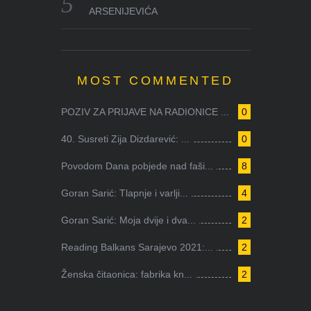
ARSENIJEVIĆA
MOST COMMENTED
POZIV ZA PRIJAVE NA RADIONICE ...
0
40. Susreti Zija Dizdarević: ...
0
Povodom Dana pobjede nad faši...
8
Goran Sarić: Tlapnje i varlji...
4
Goran Sarić: Moja dvije i dva...
2
Reading Balkans Sarajevo 2021:...
2
Ženska čitaonica: fabrika kn...
2