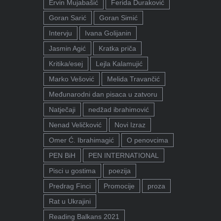
Ervin Mujabašić
Ferida Duraković
Goran Sarić
Goran Simić
Intervju
Ivana Golijanin
Jasmin Agić
Kratka priča
Kritika/esej
Lejla Kalamujić
Marko Vešović
Melida Travančić
Međunarodni dan pisaca u zatvoru
Natječaji
nedžad ibrahimović
Nenad Veličković
Novi Izraz
Omer Ć. Ibrahimagić
O penovcima
PEN BiH
PEN INTERNATIONAL
Pisci u gostima
poezija
Predrag Finci
Promocije
proza
Rat u Ukrajini
Reading Balkans 2021