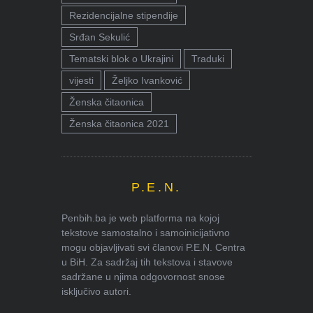
Rezidencijalne stipendije
Srđan Sekulić
Tematski blok o Ukrajini
Traduki
vijesti
Željko Ivanković
Ženska čitaonica
Ženska čitaonica 2021
P.E.N.
Penbih.ba je web platforma na kojoj
tekstove samostalno i samoinicijativno
mogu objavljivati svi članovi P.E.N. Centra
u BiH. Za sadržaj tih tekstova i stavove
sadržane u njima odgovornost snose
isključivo autori.