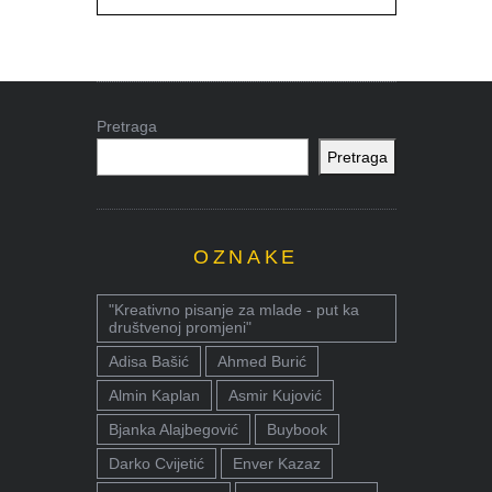
Pretraga
Pretraga
OZNAKE
"Kreativno pisanje za mlade - put ka
društvenoj promjeni"
Adisa Bašić
Ahmed Burić
Almin Kaplan
Asmir Kujović
Bjanka Alajbegović
Buybook
Darko Cvijetić
Enver Kazaz