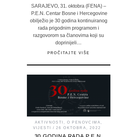
SARAJEVO, 31. oktobra (FENA) –
P.E.N. Centar Bosne i Hercegovine
obilježio je 30 godina kontinuiranog
rada prigodnim programom i
razgovorom sa članovima koji su
doprinijeli…
PROČITAJTE VIŠE
AKTIVNOSTI
,
O PENOVCIMA
,
VIJESTI
26 OKTOBRA, 2022
30 GODINA RADA P.E.N.