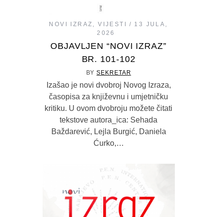
NOVI IZRAZ
,
VIJESTI
13 JULA,
2026
OBJAVLJEN “NOVI IZRAZ”
BR. 101-102
BY
SEKRETAR
Izašao je novi dvobroj Novog Izraza,
časopisa za književnu i umjetničku
kritiku. U ovom dvobroju možete čitati
tekstove autora_ica: Sehada
Baždarević, Lejla Burgić, Daniela
Ćurko,…