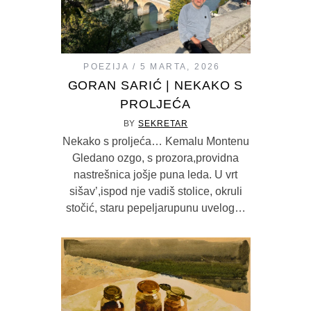
POEZIJA
5 MARTA, 2026
GORAN SARIĆ | NEKAKO S
PROLJEĆA
BY
SEKRETAR
Nekako s proljeća… Kemalu Montenu
Gledano ozgo, s prozora,providna
nastrešnica jošje puna leda. U vrt
sišav’,ispod nje vadiš stolice, okruli
stočić, staru pepeljarupunu uvelog…