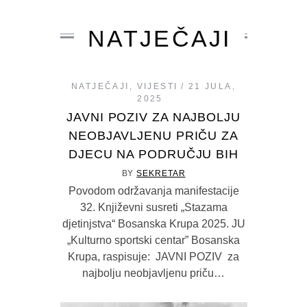
NATJEČAJI
NATJEČAJI
,
VIJESTI
21 JULA,
2025
JAVNI POZIV ZA NAJBOLJU
NEOBJAVLJENU PRIČU ZA
DJECU NA PODRUČJU BIH
BY
SEKRETAR
Povodom održavanja manifestacije
32. Književni susreti „Stazama
djetinjstva“ Bosanska Krupa 2025. JU
„Kulturno sportski centar” Bosanska
Krupa, raspisuje: JAVNI POZIV za
najbolju neobjavljenu priču…