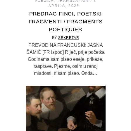
POEZIJA
,
TRANSLATION
7
APRILA, 2026
PREDRAG FINCI, POETSKI
FRAGMENTI / FRAGMENTS
POETIQUES
BY
SEKRETAR
PREVOD NA FRANCUSKI: JASNA
ŠAMIĆ [FR ispod] Riječ, prije početka
Godinama sam pisao eseje, prikaze,
rasprave. Pjesme, osim u ranoj
mladosti, nisam pisao. Onda…