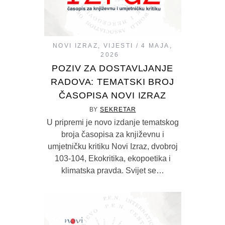
NOVI IZRAZ
,
VIJESTI
4 MAJA,
2026
POZIV ZA DOSTAVLJANJE
RADOVA: TEMATSKI BROJ
ČASOPISA NOVI IZRAZ
BY
SEKRETAR
U pripremi je novo izdanje tematskog
broja časopisa za književnu i
umjetničku kritiku Novi Izraz, dvobroj
103-104, Ekokritika, ekopoetika i
klimatska pravda. Svijet se…