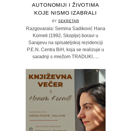
HANA KORNETI: O PISANJU,
AUTONOMIJI I ŽIVOTIMA
KOJE NISMO IZABRALI
BY
SEKRETAR
Razgovarala: Semina Sadiković Hana
Korneti (1992, Skoplje) boravi u
Sarajevu na spisateljskoj rezidenciji
P.E.N. Centra BiH, koja se realizuje u
saradnji s mrežom TRADUKI….