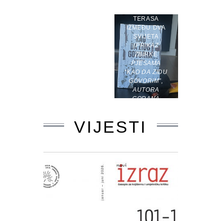
TERASA
IZMEĐU DVA
SVIJETA
(PRIKAZ
ZBIRKE
PJESAMA
“KAO DA ZIDU
GOVORIM”,
AUTORA
GORANA
SARIĆA)
VIJESTI