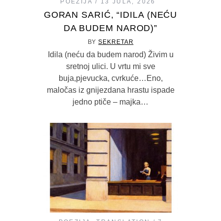
POEZIJA
13 JULA, 2026
GORAN SARIĆ, “IDILA (NEĆU
DA BUDEM NAROD)”
BY
SEKRETAR
Idila (neću da budem narod) Živim u
sretnoj ulici. U vrtu mi sve
buja,pjevucka, cvrkuće…Eno,
maločas iz gnijezdana hrastu ispade
jedno ptiče – majka…