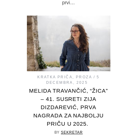
ujutro, taman kad počnu pristizati
prvi…
KRATKA PRIČA
,
PROZA
5
DECEMBRA, 2025
MELIDA TRAVANČIĆ, “ŽICA”
– 41. SUSRETI ZIJA
DIZDAREVIĆ, PRVA
NAGRADA ZA NAJBOLJU
PRIČU U 2025.