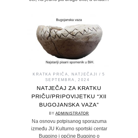
oči, na jedno pa drugo oko, a onda…
KRATKA PRIČA
,
NATJEČAJI
5
SEPTEMBRA, 2024
NATJEČAJ ZA KRATKU
PRIČU/PRIPOVIJETKU “XII
BUGOJANSKA VAZA”
BY
ADMINISTRATOR
Na osnovu potpisanog sporazuma
između JU Kulturno sportski centar