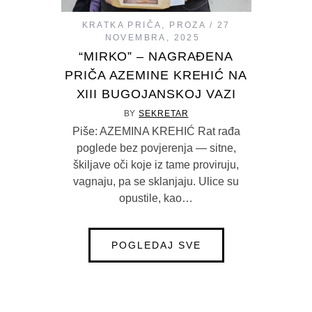
KRATKA PRIČA
,
PROZA
27
NOVEMBRA, 2025
“MIRKO” – NAGRAĐENA
PRIČA AZEMINE KREHIĆ NA
XIII BUGOJANSKOJ VAZI
BY
SEKRETAR
Piše: AZEMINA KREHIĆ Rat rađa
poglede bez povjerenja — sitne,
škiljave oči koje iz tame proviruju,
vagnaju, pa se sklanjaju. Ulice su
opustile, kao…
POGLEDAJ SVE