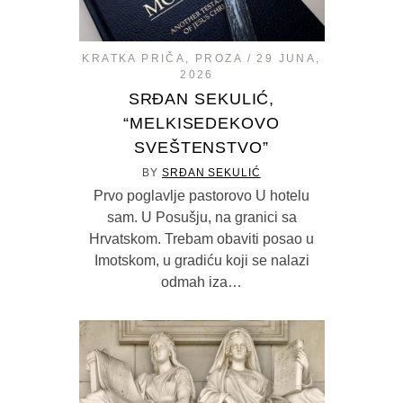
KRATKA PRIČA
,
PROZA
29 JUNA,
2026
SRĐAN SEKULIĆ,
“MELKISEDEKOVO
SVEŠTENSTVO”
BY
SRĐAN SEKULIĆ
Prvo poglavlje pastorovo U hotelu
sam. U Posušju, na granici sa
Hrvatskom. Trebam obaviti posao u
Imotskom, u gradiću koji se nalazi
odmah iza…