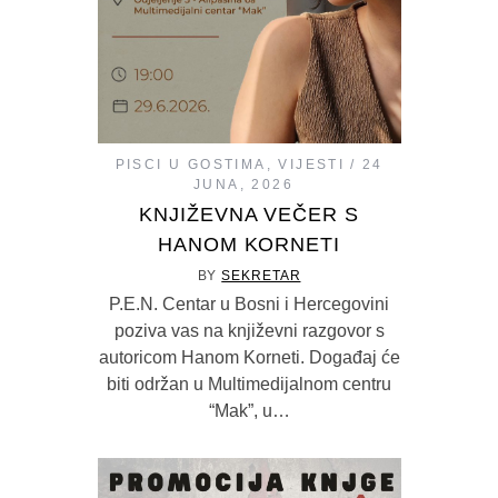
PISCI U GOSTIMA
,
VIJESTI
24
JUNA, 2026
KNJIŽEVNA VEČER S
HANOM KORNETI
BY
SEKRETAR
P.E.N. Centar u Bosni i Hercegovini
poziva vas na književni razgovor s
autoricom Hanom Korneti. Događaj će
biti održan u Multimedijalnom centru
“Mak”, u…