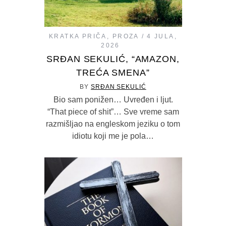
KRATKA PRIČA
,
PROZA
4 JULA,
2026
SRĐAN SEKULIĆ, “AMAZON,
TREĆA SMENA”
BY
SRĐAN SEKULIĆ
Bio sam ponižen… Uvređen i ljut.
“That piece of shit”… Sve vreme sam
razmišljao na engleskom jeziku o tom
idiotu koji me je pola…