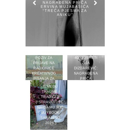
NAGRAĐENA PRIČA
ERVINA MUJABAŠIĆA
“TREĆA PJESMA ZA
ANIKU”
POZIV ZA
40. SUSRETI
PRIJAVE NA
ZIJA
RADIONICE
DIZDAREVIĆ:
KREATIVNOG
NAGRAĐENA
PISANJA ZA
PRIČA
MLADE
ERVINA
IZMEĐU
MUJABAŠIĆA
TRAUME I
“TREĆA
TRADICIJE
PJESMA ZA
(“STRAVARUŠE”,
ANIKU”
NAIDA MUJKIĆ,
BUYBOOK,
SARAJEVO,
2026.)