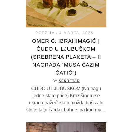
POEZIJA
4 MARTA, 2026
OMER Ć. IBRAHIMAGIĆ |
ČUDO U LJUBUŠKOM
(SREBRENA PLAKETA – II
NAGRADA “MUSA ĆAZIM
ĆATIĆ”)
BY
SEKRETAR
ČUDO U LJUBUŠKOM (Na tragu
jedne stare priče) Kroz šindru se
ukrada tražeć’ zlato,možda baš zato
što je tat,u čardak bahne, pa kad mu…