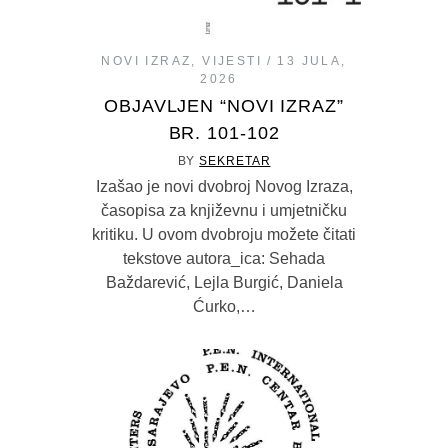
NOVI IZRAZ
,
VIJESTI
13 JULA,
2026
OBJAVLJEN “NOVI IZRAZ”
BR. 101-102
BY
SEKRETAR
Izašao je novi dvobroj Novog Izraza,
časopisa za književnu i umjetničku
kritiku. U ovom dvobroju možete čitati
tekstove autora_ica: Sehada
Baždarević, Lejla Burgić, Daniela
Ćurko,…