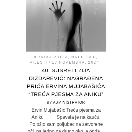
KRATKA PRIČA
,
NATJEČAJI
,
VIJESTI
17 NOVEMBRA, 2024
40. SUSRETI ZIJA
DIZDAREVIĆ: NAGRAĐENA
PRIČA ERVINA MUJABAŠIĆA
“TREĆA PJESMA ZA ANIKU”
BY
ADMINISTRATOR
Ervin Mujabašić Treća pjesma za
Aniku Spavala je na kauču.
Položio sam poljubac na zatvorene