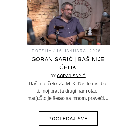
POEZIJA
16 JANUARA, 2026
GORAN SARIĆ | BAŠ NIJE
ČELIK
BY
GORAN SARIĆ
Baš nije čelik Za M. K. Ne, to nisi bio
ti, moj brat (a drugi nam otac i
mati),Što je šetao sa mnom, praveći…
POGLEDAJ SVE