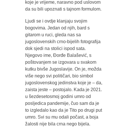
koje je vrijeme, naravno pod uslovom
da su bili upoznati s tajnom formulom.
Ljudi se i ovdje klanjaju svojim
bogovima. Jedan od njih, bard s
gitarom u ruci, gleda nas sa
jugoslovenskih crno-bijelih fotografija
dok sjedi na stolici ispod sata.
Njegovo ime, Đorđe Balašević, s
poštovanjem se izgovara u svakom
kutku bivše Jugoslavije. On je, možda
više nego svi političari, bio simbol
jugoslovenskog jedinstva koje je – da,
zaista jeste – postojalo. Kada je 2021.
u šezdesetosmoj godini umro od
posljedica pandemije, čuo sam da je
to izgledalo kao da je Tito po drugi put
umro. Svi su mu odali počast, a boja
žalosti nije bila crna nego bijela.