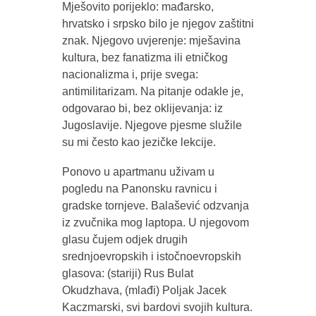
Mješovito porijeklo: mađarsko,
hrvatsko i srpsko bilo je njegov zaštitni
znak. Njegovo uvjerenje: mješavina
kultura, bez fanatizma ili etničkog
nacionalizma i, prije svega:
antimilitarizam. Na pitanje odakle je,
odgovarao bi, bez oklijevanja: iz
Jugoslavije. Njegove pjesme služile
su mi često kao jezičke lekcije.
Ponovo u apartmanu uživam u
pogledu na Panonsku ravnicu i
gradske tornjeve. Balašević odzvanja
iz zvučnika mog laptopa. U njegovom
glasu čujem odjek drugih
srednjoevropskih i istočnoevropskih
glasova: (stariji) Rus Bulat
Okudzhava, (mlađi) Poljak Jacek
Kaczmarski, svi bardovi svojih kultura.