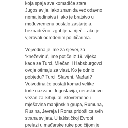
koja spaja sve komadiće stare
Jugoslavije, iako znam da već odavno
nema jedinstva i iako je bratstvo u
međuvremenu postalo zastarjela,
beznadežno izgubljena riječ – ako je
vjerovati određenim političarima.
Vojvodina je ime za sjever, za
‘kneževinu’, ime potiče iz 19. vijeka
kada se Turci, Mlečani i Habsburgovci
ovdje otimaju za vlast. Ko je odnio
pobjedu? Turci, Slaveni, Mađari?
Vojvodina će postati komad velike
torte nazvane Jugoslavija, neraskidivo
vezan za Srbiju ali istovremeno i
mješavina manjinskih grupa, Rumuna,
Rusina, Jevreja i Roma pridošlica svih
strana svijeta. U fašističkoj Evropi
prelazi u mađarske ruke pod čijom je