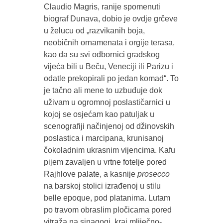
Claudio Magris, ranije spomenuti
biograf Dunava, dobio je ovdje grčeve
u želucu od „razvikanih boja,
neobičnih ornamenata i orgije terasa,
kao da su svi odbornici gradskog
vijeća bili u Beču, Veneciji ili Parizu i
odatle prekopirali po jedan komad“. To
je tačno ali mene to uzbuđuje dok
uživam u ogromnoj poslastičarnici u
kojoj se osjećam kao patuljak u
scenografiji načinjenoj od džinovskih
poslastica i marcipana, krunisanoj
čokoladnim ukrasnim vijencima. Kafu
pijem zavaljen u vrtne fotelje pored
Rajhlove palate, a kasnije
prosecco
na barskoj stolici izrađenoj u stilu
belle epoque, pod platanima. Lutam
po travom obraslim pločicama pored
vitraža na sinagogi, kraj mliječno-