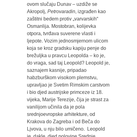
ovom slučaju Dunav – uzdiže se
Akropolj,
Petrovaradin
, izgrađen kao
zaštitni bedem protiv „varvarskih“
Osmanlija. Mostobran, kolijevka
otpora, tvrđava suverene vlasti i
ljepote. Vozim jednosmjernom ulicom
koja se kroz gradsku kapiju penje do
brežuljka u pravcu Leopolda – ko je,
do vraga, sad taj Leopold? Leopold je,
saznajem kasnije, pripadao
habzburškom visokom plemstvu,
upravljao je Svetim Rimskim carstvom
i bio djed austrijske primceze iz 18.
vijeka, Marije Terezije, čija je strast za
vanilijom učinila da je pola
srednjoevropske arhitekture, od
Krakova do Zagreba i od Beča do
Ljvova, u nju bilo umičeno. Leopold
je, dakle, djed polovine Srednje