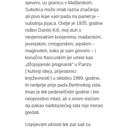
sjeveru, uz granicu s Mađarskom.
Subotica može imati razna značenja
ali prvo koje vam pada na pamet je –
subotnja pijaca. Ovdje je 1935. godine
rođen Danilo Kiš, moj duh s
nevjerovatnim korijenima: mađarskim,
jevrejskim, crnogorskim, srpskim –
maglovitim, kako je sam govorio – i
konačno francuskim jer umire kao
„džojsijanski prognanik“ u Parizu
(‘kuhinji ideja, prijestonici
književnosti’) u oktobru 1989. godine,
tri nedjelje prije pada Berlinskog zida.
Imao je tek pedesetčetiri godine i bio
neoprostivo mlad, ali s onom srećom
da pakao nadolazećeg rata nije morao
gledati.
Uspijevam ukrasti tek par sati za