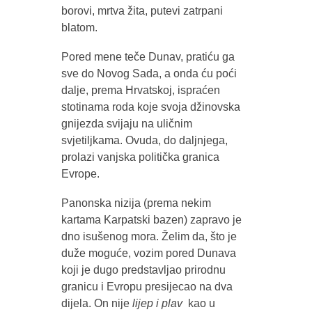
borovi, mrtva žita, putevi zatrpani
blatom.
Pored mene teče Dunav, pratiću ga
sve do Novog Sada, a onda ću poći
dalje, prema Hrvatskoj, ispraćen
stotinama roda koje svoja džinovska
gnijezda svijaju na uličnim
svjetiljkama. Ovuda, do daljnjega,
prolazi vanjska politička granica
Evrope.
Panonska nizija (prema nekim
kartama Karpatski bazen) zapravo je
dno isušenog mora. Želim da, što je
duže moguće, vozim pored Dunava
koji je dugo predstavljao prirodnu
granicu i Evropu presijecao na dva
dijela. On nije
lijep i plav
kao u