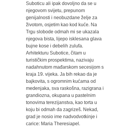
Suboticu ali ipak dovoljno da se u
njegovom svijetu, prepunom
genijalnosti i neobuzdane želje za
životom, osjetim kao kod kuće. Na
Trgu slobode odmah mi se ukazala
njegova bista, lijepo isklesana glava
bujne kose i debelih zulufa.
Arhitekturu Subotice, čitam u
turističkim prospektima, nazivaju
nadahnutom mađarskom secesijom s
kraja 19. vijeka. Ja bih rekao da je
bajkovita, s ogromnim kućama od
medenjaka, sva raskošna, razigrana i
grandiozna, okupana u pastelnim
tonovima terezijanstva, kao torta u
koju bi odmah da zagrizeš. Nekad,
grad je nosio ime nadvodvotkinje i
carice: Maria Theresiapel.