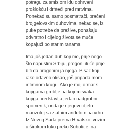
potragu za smislom idu ophrvani
prošlošću i drhteći pred mrtvima.
Ponekad su samo posmatrači, praćeni
brojgelovskim duhovima, nekad se, iz
puke potrebe da prežive, ponašaju
odvratno i cijelog života se muče
kopajući po starim ranama.
Ima još jedan duh koji me, prije nego
što napustim Srbiju, progoni ili će prije
biti da progonim ja njega. Pisac koji,
iako odavno otišao, još pripada mom
intimnom krugu. Ako je moj ormar s
knjigama groblje na kojem svaka
knjiga predstavlja jedan nadgrobni
spomenik, onda je njegovo djelo
mauzolej sa zlatnim anđelom na vrhu.
Iz Novog Sada prema Hrvatskoj vozim
u širokom luku preko Subotice, na