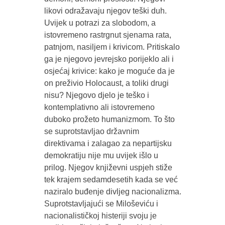
likovi odražavaju njegov teški duh.
Uvijek u potrazi za slobodom, a
istovremeno rastrgnut sjenama rata,
patnjom, nasiljem i krivicom. Pritiskalo
ga je njegovo jevrejsko porijeklo ali i
osjećaj krivice: kako je moguće da je
on preživio Holocaust, a toliki drugi
nisu? Njegovo djelo je teško i
kontemplativno ali istovremeno
duboko prožeto humanizmom. To što
se suprotstavljao državnim
direktivama i zalagao za nepartijsku
demokratiju nije mu uvijek išlo u
prilog. Njegov književni uspjeh stiže
tek krajem sedamdesetih kada se već
naziralo buđenje divljeg nacionalizma.
Suprotstavljajući se Miloševiću i
nacionalističkoj histeriji svoju je