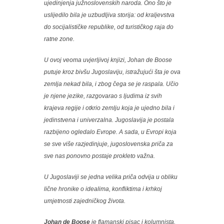
ujedinjenja južnoslovenskih naroda. Ono što je
uslijedilo bila je uzbudljiva storija: od kraljevstva
do socijalističke republike, od turističkog raja do
ratne zone.
U ovoj veoma uvjerljivoj knjizi, Johan de Boose
putuje kroz bivšu Jugoslaviju, istražujući šta je ova
zemlja nekad bila, i zbog čega se je raspala. Učio
je njene jezike, razgovarao s ljudima iz svih
krajeva regije i otkrio zemlju koja je ujedno bila i
jedinstvena i univerzalna. Jugoslavija je postala
razbijeno ogledalo Evrope. A sada, u Evropi koja
se sve više razjedinjuje, jugoslovenska priča za
sve nas ponovno postaje prokleto važna.
U Jugoslaviji se jedna velika priča odvija u obliku
lične hronike o idealima, konfliktima i krhkoj
umjetnosti zajedničkog života.
Johan de Boose
je flamanski pisac i kolumnista.