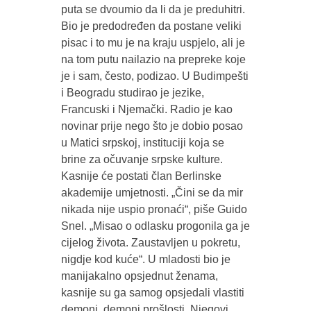
puta se dvoumio da li da je preduhitri.
Bio je predodređen da postane veliki
pisac i to mu je na kraju uspjelo, ali je
na tom putu nailazio na prepreke koje
je i sam, često, podizao. U Budimpešti
i Beogradu studirao je jezike,
Francuski i Njemački. Radio je kao
novinar prije nego što je dobio posao
u Matici srpskoj, instituciji koja se
brine za očuvanje srpske kulture.
Kasnije će postati član Berlinske
akademije umjetnosti. „Čini se da mir
nikada nije uspio pronaći“, piše Guido
Snel. „Misao o odlasku progonila ga je
cijelog života. Zaustavljen u pokretu,
nigdje kod kuće“. U mladosti bio je
manijakalno opsjednut ženama,
kasnije su ga samog opsjedali vlastiti
demoni, demoni prošlosti. Njegovi