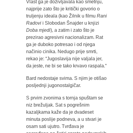
Vlast ga je doživljavala kao smetnju,
najprije zato što je kritički govorio o
truljenju ideala (kao Žilnik u filmu
Rani
Radovi
i Slobodan Šnajder u knjizi
Doba mjedi
), a zatim i zato što je
prezirao agresivni nacionalizam. Rat
ga je duboko potresao i od njega
načinio cinika. Nedugo prije smrti,
rekao je: “Jugoslavija nije valjala jer,
da jeste, ne bi se tako krvavo raspala.“
Bard nedostaje svima. S njim je otišao
posljednji jugonostalgičar.
S prvim zvonima s tornja spuštam se
niz brežuljak. Sat s pogrešnim
kazaljkama kaže da je dvadeset
minuta poslije podneva, a u stvari je
osam sati ujutro. Tvrđava je