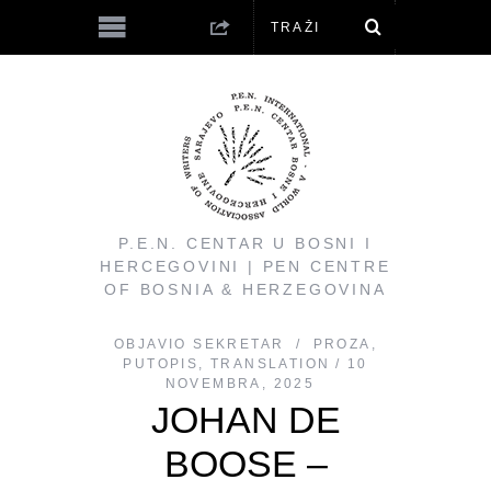
P.E.N. CENTAR U BOSNI I
HERCEGOVINI | PEN CENTRE
OF BOSNIA & HERZEGOVINA
OBJAVIO
SEKRETAR
PROZA
,
PUTOPIS
,
TRANSLATION
10
NOVEMBRA, 2025
JOHAN DE
BOOSE –