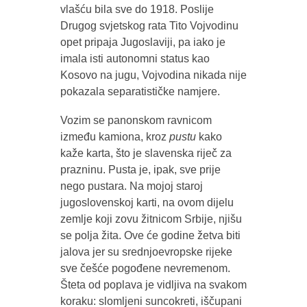
vlašću bila sve do 1918. Poslije
Drugog svjetskog rata Tito Vojvodinu
opet pripaja Jugoslaviji, pa iako je
imala isti autonomni status kao
Kosovo na jugu, Vojvodina nikada nije
pokazala separatističke namjere.
Vozim se panonskom ravnicom
između kamiona, kroz
pustu
kako
kaže karta, što je slavenska riječ za
prazninu. Pusta je, ipak, sve prije
nego pustara. Na mojoj staroj
jugoslovenskoj karti, na ovom dijelu
zemlje koji zovu žitnicom Srbije, njišu
se polja žita. Ove će godine žetva biti
jalova jer su srednjoevropske rijeke
sve češće pogođene nevremenom.
Šteta od poplava je vidljiva na svakom
koraku: slomljeni suncokreti, iščupani