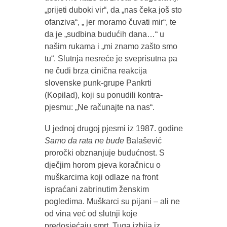
„prijeti duboki vir“, da „nas čeka još sto
ofanziva“, „ jer moramo čuvati mir“, te
da je „sudbina budućih dana…“ u
našim rukama i „mi znamo zašto smo
tu“. Slutnja nesreće je sveprisutna pa
ne čudi brza cinična reakcija
slovenske punk-grupe Pankrti
(Kopilad), koji su ponudili kontra-
pjesmu: „Ne računajte na nas“.
U jednoj drugoj pjesmi iz 1987. godine
Samo da rata ne bude
Balašević
proročki obznanjuje budućnost. S
dječjim horom pjeva koračnicu o
muškarcima koji odlaze na front
ispraćani zabrinutim ženskim
pogledima. Muškarci su pijani – ali ne
od vina već od slutnji koje
predosjećaju smrt. Tuga izbija iz