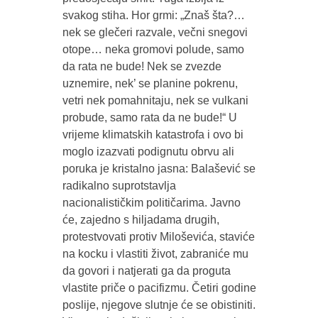
svakog stiha. Hor grmi: „Znaš šta?…
nek se glečeri razvale, večni snegovi
otope… neka gromovi polude, samo
da rata ne bude! Nek se zvezde
uznemire, nek’ se planine pokrenu,
vetri nek pomahnitaju, nek se vulkani
probude, samo rata da ne bude!“ U
vrijeme klimatskih katastrofa i ovo bi
moglo izazvati podignutu obrvu ali
poruka je kristalno jasna: Balašević se
radikalno suprotstavlja
nacionalističkim političarima. Javno
će, zajedno s hiljadama drugih,
protestvovati protiv Miloševića, staviće
na kocku i vlastiti život, zabraniće mu
da govori i natjerati ga da proguta
vlastite priče o pacifizmu. Četiri godine
poslije, njegove slutnje će se obistiniti.