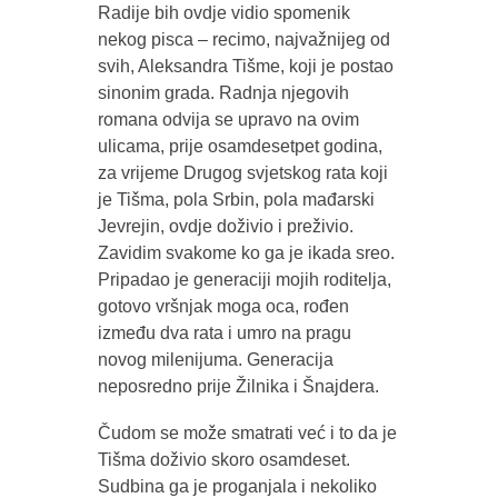
Radije bih ovdje vidio spomenik
nekog pisca – recimo, najvažnijeg od
svih, Aleksandra Tišme, koji je postao
sinonim grada. Radnja njegovih
romana odvija se upravo na ovim
ulicama, prije osamdesetpet godina,
za vrijeme Drugog svjetskog rata koji
je Tišma, pola Srbin, pola mađarski
Jevrejin, ovdje doživio i preživio.
Zavidim svakome ko ga je ikada sreo.
Pripadao je generaciji mojih roditelja,
gotovo vršnjak moga oca, rođen
između dva rata i umro na pragu
novog milenijuma. Generacija
neposredno prije Žilnika i Šnajdera.
Čudom se može smatrati već i to da je
Tišma doživio skoro osamdeset.
Sudbina ga je proganjala i nekoliko