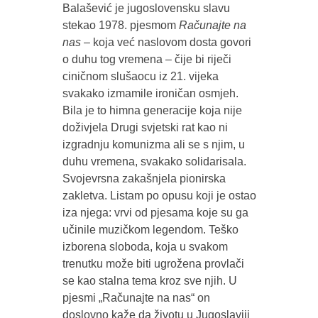
Balašević je jugoslovensku slavu
stekao 1978. pjesmom
Računajte na
nas
– koja već naslovom dosta govori
o duhu tog vremena – čije bi riječi
ciničnom slušaocu iz 21. vijeka
svakako izmamile ironičan osmjeh.
Bila je to himna generacije koja nije
doživjela Drugi svjetski rat kao ni
izgradnju komunizma ali se s njim, u
duhu vremena, svakako solidarisala.
Svojevrsna zakašnjela pionirska
zakletva. Listam po opusu koji je ostao
iza njega: vrvi od pjesama koje su ga
učinile muzičkom legendom. Teško
izborena sloboda, koja u svakom
trenutku može biti ugrožena provlači
se kao stalna tema kroz sve njih. U
pjesmi „Računajte na nas“ on
doslovno kaže da životu u Jugoslaviji