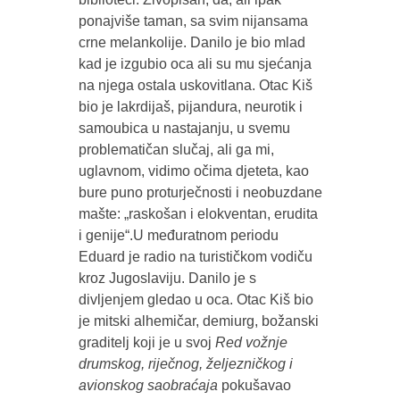
ponajviše taman, sa svim nijansama
crne melankolije. Danilo je bio mlad
kad je izgubio oca ali su mu sjećanja
na njega ostala uskovitlana. Otac Kiš
bio je lakrdijaš, pijandura, neurotik i
samoubica u nastajanju, u svemu
problematičan slučaj, ali ga mi,
uglavnom, vidimo očima djeteta, kao
bure puno proturječnosti i neobuzdane
mašte: „raskošan i elokventan, erudita
i genije“.U međuratnom periodu
Eduard je radio na turističkom vodiču
kroz Jugoslaviju. Danilo je s
divljenjem gledao u oca. Otac Kiš bio
je mitski alhemičar, demiurg, božanski
graditelj koji je u svoj
Red vožnje
drumskog, riječnog, željezničkog i
avionskog saobraćaja
pokušavao