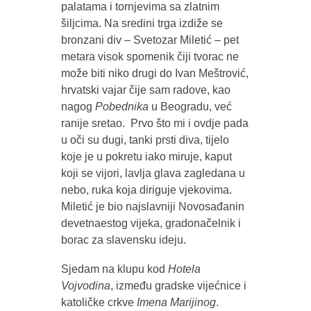
palatama i tornjevima sa zlatnim
šiljcima. Na sredini trga izdiže se
bronzani div – Svetozar Miletić – pet
metara visok spomenik čiji tvorac ne
može biti niko drugi do Ivan Meštrović,
hrvatski vajar čije sam radove, kao
nagog
Pobednika
u Beogradu, već
ranije sretao. Prvo što mi i ovdje pada
u oči su dugi, tanki prsti diva, tijelo
koje je u pokretu iako miruje, kaput
koji se vijori, lavlja glava zagledana u
nebo, ruka koja diriguje vjekovima.
Miletić je bio najslavniji Novosađanin
devetnaestog vijeka, gradonačelnik i
borac za slavensku ideju.
Sjedam na klupu kod
Hotela
Vojvodina
, između gradske vijećnice i
katoličke crkve
Imena Marijinog
.