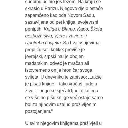
sudbinu učinio još težom. Na kraju se
skrasio u Parizu. Njegovo djelo ostaće
zapamćeno kao oda Novom Sadu,
sastavljena od pet knjiga, svojevrsni
pentptih:
Knjiga o Blamu, Kapo, Škola
bezbožništva, Vjere i zavjere i
Upotreba čovjeka.
Sa hvalospjevima
prepliću se i kritike: previše je
jevrejski, srpski mu je obojen
mađarskim, odveć je mračan ali
istovremeno on je hroničar svoga
svijeta. U dnevniku je zapisao: „Lakše
je pisati knjige – tako vraćaš ljude u
život – nego se sjećati ljudi o kojima
se više ne pišu knjige već ostaje samo
bol za njihovim uzalud proživljenim
postojanjem.“
U svim njegovim knjigama preživjeli u