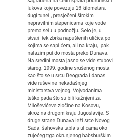
sagrađena na četiri sprata podrumskih
lukova koje povezuju 16 kilometara
dugi tuneli, presječeni širokim
nepravilnim stepenicama koje vode
prema selu u podnožju. Selo je, u
stvari, tek zbrka napuštenih uličica po
kojima se saplićem, ali na kraju, ipak
nalazim put do mosta preko Dunava.
Na sredini mosta jasno se vide stubovi
starog, 1999. godine srušenog mosta
kao što se u srcu Beograda i danas
vide ruševine nekadašnjeg
ministarstva vojnog. Vojvođanima
teško pada što su bili kažnjeni za
Miloševićeve zločine na Kosovu,
skroz na drugom kraju Jugoslavije. S
druge strane Dunava leži srce Novog
Sada, šahovska tabla s ulicama oko
zujećeg trga okrunjenog habsburškim