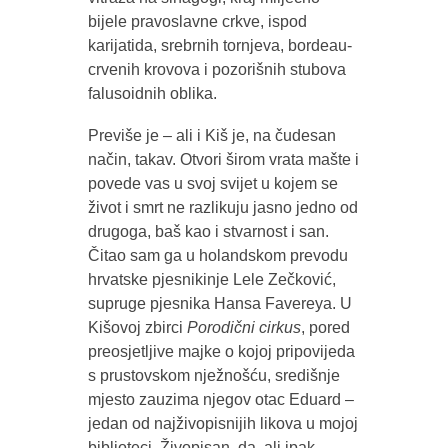
bijele pravoslavne crkve, ispod
karijatida, srebrnih tornjeva, bordeau-
crvenih krovova i pozorišnih stubova
falusoidnih oblika.
Previše je – ali i Kiš je, na čudesan
način, takav. Otvori širom vrata mašte i
povede vas u svoj svijet u kojem se
život i smrt ne razlikuju jasno jedno od
drugoga, baš kao i stvarnost i san.
Čitao sam ga u holandskom prevodu
hrvatske pjesnikinje Lele Zečković,
supruge pjesnika Hansa Favereya. U
Kišovoj zbirci
Porodični cirkus
, pored
preosjetljive majke o kojoj pripovijeda
s prustovskom nježnošću, središnje
mjesto zauzima njegov otac Eduard –
jedan od najživopisnijih likova u mojoj
biblioteci. Živopisan, da, ali ipak