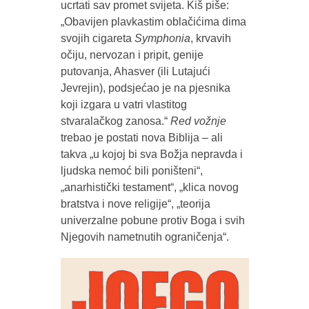
ucrtati sav promet svijeta. Kiš piše:
„Obavijen plavkastim oblačićima dima
svojih cigareta
Symphonia
, krvavih
očiju, nervozan i pripit, genije
putovanja, Ahasver (ili Lutajući
Jevrejin), podsjećao je na pjesnika
koji izgara u vatri vlastitog
stvaralačkog zanosa.“
Red vožnje
trebao je postati nova Biblija – ali
takva „u kojoj bi sva Božja nepravda i
ljudska nemoć bili poništeni“,
„anarhistički testament“, „klica novog
bratstva i nove religije“, „teorija
univerzalne pobune protiv Boga i svih
Njegovih nametnutih ograničenja“.