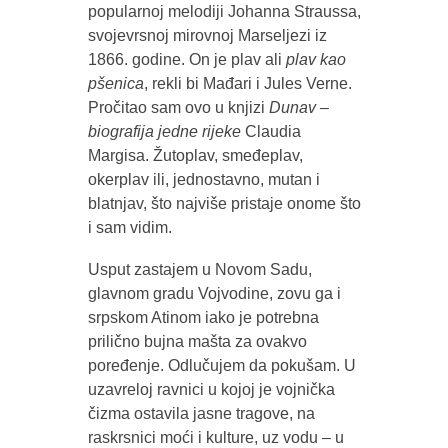
popularnoj melodiji Johanna Straussa,
svojevrsnoj mirovnoj Marseljezi iz
1866. godine. On je plav ali
plav kao
pšenica
, rekli bi Mađari i Jules Verne.
Pročitao sam ovo u knjizi
Dunav –
biografija jedne rijeke
Claudia
Margisa. Žutoplav, smeđeplav,
okerplav ili, jednostavno, mutan i
blatnjav, što najviše pristaje onome što
i sam vidim.
Usput zastajem u Novom Sadu,
glavnom gradu Vojvodine, zovu ga i
srpskom Atinom iako je potrebna
prilično bujna mašta za ovakvo
poređenje. Odlučujem da pokušam. U
uzavreloj ravnici u kojoj je vojnička
čizma ostavila jasne tragove, na
raskrsnici moći i kulture, uz vodu – u