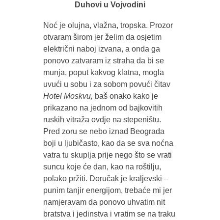
Duhovi u Vojvodini
Noć je olujna, vlažna, tropska. Prozor
otvaram širom jer želim da osjetim
električni naboj izvana, a onda ga
ponovo zatvaram iz straha da bi se
munja, poput kakvog klatna, mogla
uvući u sobu i za sobom povući čitav
Hotel Moskvu,
baš onako kako je
prikazano na jednom od bajkovitih
ruskih vitraža ovdje na stepeništu.
Pred zoru se nebo iznad Beograda
boji u ljubičasto, kao da se sva noćna
vatra tu skuplja prije nego što se vrati
suncu koje će dan, kao na roštilju,
polako pržiti. Doručak je kraljevski –
punim tanjir energijom, trebaće mi jer
namjeravam da ponovo uhvatim nit
bratstva i jedinstva i vratim se na traku