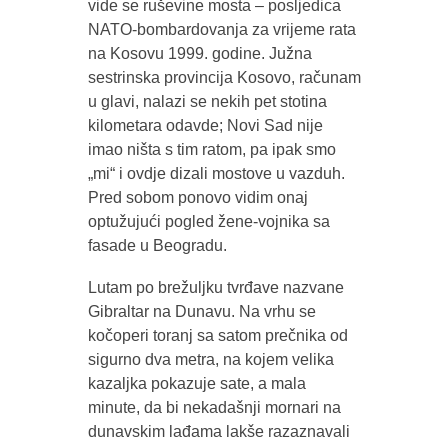
vide se ruševine mosta – posljedica
NATO-bombardovanja za vrijeme rata
na Kosovu 1999. godine. Južna
sestrinska provincija Kosovo, računam
u glavi, nalazi se nekih pet stotina
kilometara odavde; Novi Sad nije
imao ništa s tim ratom, pa ipak smo
„mi“ i ovdje dizali mostove u vazduh.
Pred sobom ponovo vidim onaj
optužujući pogled žene-vojnika sa
fasade u Beogradu.
Lutam po brežuljku tvrđave nazvane
Gibraltar na Dunavu. Na vrhu se
kočoperi toranj sa satom prečnika od
sigurno dva metra, na kojem velika
kazaljka pokazuje sate, a mala
minute, da bi nekadašnji mornari na
dunavskim lađama lakše razaznavali