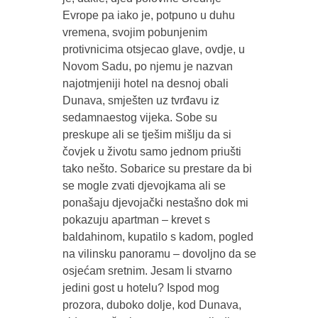
Evrope pa iako je, potpuno u duhu
vremena, svojim pobunjenim
protivnicima otsjecao glave, ovdje, u
Novom Sadu, po njemu je nazvan
najotmjeniji hotel na desnoj obali
Dunava, smješten uz tvrđavu iz
sedamnaestog vijeka. Sobe su
preskupe ali se tješim mišlju da si
čovjek u životu samo jednom priušti
tako nešto. Sobarice su prestare da bi
se mogle zvati djevojkama ali se
ponašaju djevojački nestašno dok mi
pokazuju apartman – krevet s
baldahinom, kupatilo s kadom, pogled
na vilinsku panoramu – dovoljno da se
osjećam sretnim. Jesam li stvarno
jedini gost u hotelu? Ispod mog
prozora, duboko dolje, kod Dunava,