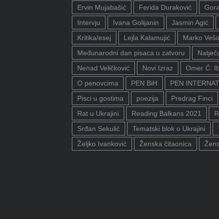
Ervin Mujabašić
Ferida Duraković
Gora
Intervju
Ivana Golijanin
Jasmin Agić
Kritika/esej
Lejla Kalamujić
Marko Vešo
Međunarodni dan pisaca u zatvoru
Natječa
Nenad Veličković
Novi Izraz
Omer Ć. I
O penovcima
PEN BiH
PEN INTERNA
Pisci u gostima
poezija
Predrag Finci
Rat u Ukrajini
Reading Balkans 2021
R
Srđan Sekulić
Tematski blok o Ukrajini
Željko Ivanković
Ženska čitaonica
Žens