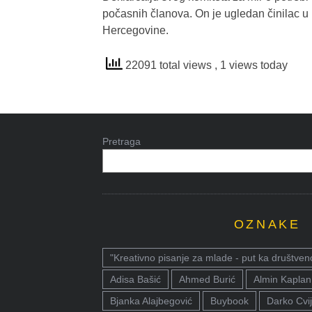
počasnih članova. On je ugledan činilac u ku
Hercegovine.
22091 total views
, 1 views today
Pretraga
OZNAKE
"Kreativno pisanje za mlade - put ka društven
Adisa Bašić
Ahmed Burić
Almin Kaplan
Bjanka Alajbegović
Buybook
Darko Cvij