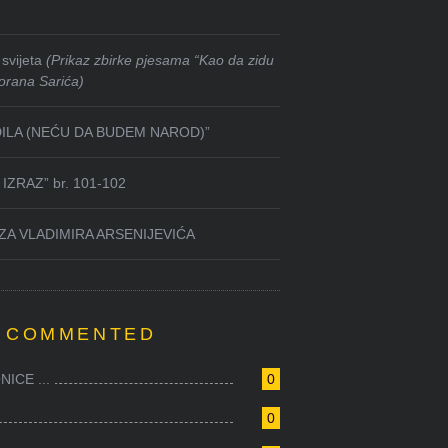
svijeta
(Prikaz zbirke pjesama “Kao da zidu
orana Sarića)
DILA (NEĆU DA BUDEM NAROD)”
IZRAZ” br. 101-102
ZA VLADIMIRA ARSENIJEVIĆA
 COMMENTED
ICE ...
0
0