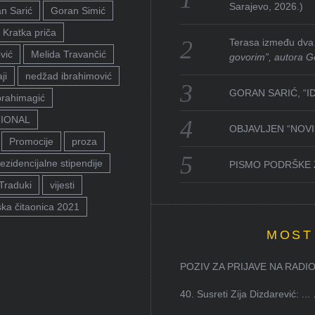
Sarajevo, 2026.)
n Sarić
Goran Simić
Kratka priča
Terasa između dva 
vić
Melida Travančić
govorim”, autora G
ji
nedžad ibrahimović
GORAN SARIĆ, “I
brahimagić
TIONAL
OBJAVLJEN “NOVI 
Promocije
proza
ezidencijalne stipendije
PISMO PODRŠKE 
Traduki
vijesti
ka čitaonica 2021
MOST
POZIV ZA PRIJAVE NA RADION
40. Susreti Zija Dizdarević: ...