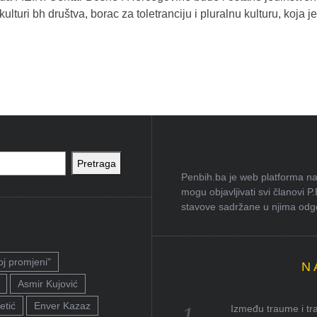
lturi bh društva, borac za toletranciju i pluralnu kulturu, koja j
Pretraga
Penbih.ba je web platforma na 
mogu objavljivati svi članovi P
stavove sadržane u njima odgov
oj promjeni"
N
Asmir Kujović
etić
Enver Kazaz
Između traume i tra