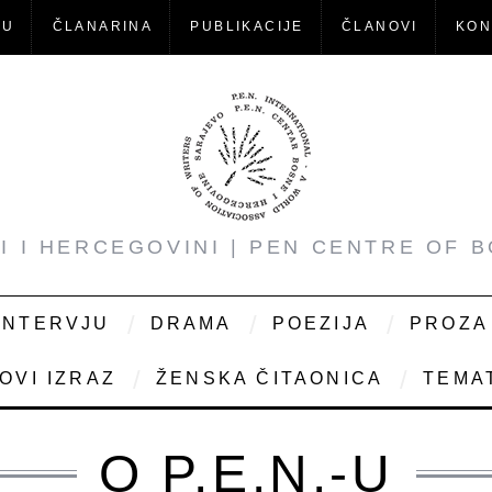
-U
ČLANARINA
PUBLIKACIJE
ČLANOVI
KON
NI I HERCEGOVINI | PEN CENTRE OF 
INTERVJU
DRAMA
POEZIJA
PROZA
OVI IZRAZ
ŽENSKA ČITAONICA
TEMAT
O P.E.N.-U