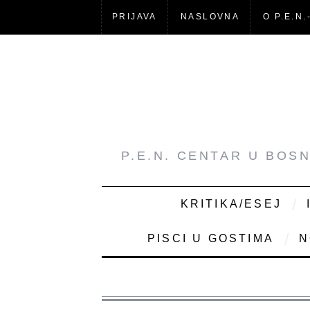
PRIJAVA
NASLOVNA
O P.E.N.
P.E.N. CENTAR U BOS
KRITIKA/ESEJ
PISCI U GOSTIMA
N