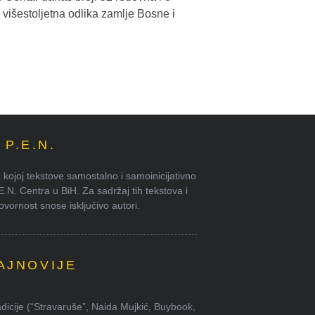
e višestoljetna odlika zamlje Bosne i
P.E.N.
kojoj tekstove samostalno i samoinicijativno
.E.N. Centra u BiH. Za sadržaj tih tekstova i
ornost snose isključivo autori.
AJNOVIJE
dicije (“Stravaruše”, Naida Mujkić, Buybook,