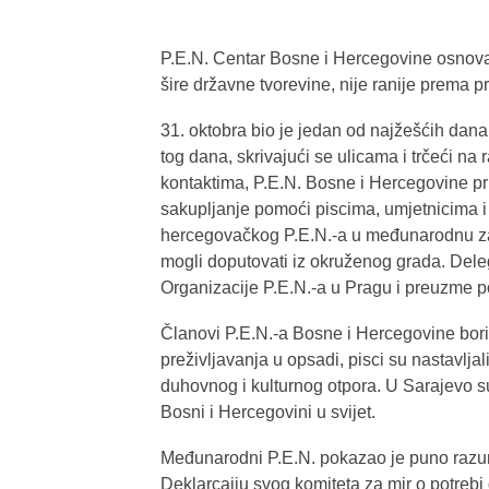
P.E.N. Centar Bosne i Hercegovine osnovan
šire državne tvorevine, nije ranije prema
31. oktobra bio je jedan od najžešćih dan
tog dana, skrivajući se ulicama i trčeći na
kontaktima, P.E.N. Bosne i Hercegovine pr
sakupljanje pomoći piscima, umjetnicima i
hercegovačkog P.E.N.-a u međunarodnu zaje
mogli doputovati iz okruženog grada. Dele
Organizacije P.E.N.-a u Pragu i preuzme p
Članovi P.E.N.-a Bosne i Hercegovine borili 
preživljavanja u opsadi, pisci su nastavljali
duhovnog i kulturnog otpora. U Sarajevo su pr
Bosni i Hercegovini u svijet.
Međunarodni P.E.N. pokazao je puno razum
Deklarcaiju svog komiteta za mir o potrebi