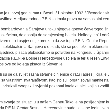
 je u prvoj godini rata u Bosni, 31.oktobra 1992. Višenaciona
 pravilima Medjunarodnog P.E.N.-a imala pravo na samostalni ce
a bombardovanja Sarajeva u toku njegove gotovo četverogodišnje
 raskršćima, da dospiju do sarajevskog hotela “Holiday Inn” i od
ivremeno i uspjesno je preuzeo da zastupa P.E.N. Centar Republi
 intelektualcima Sarajeva u opsadi, što se pod teškim oklonosti
dnicu pisaca plebiscitarno je potvrđen na kongresu u Španiji, 
gacija P.E.N.-a Bosne i Hercegovine uspjela je tek u jesen 199
oslove od kolega pisaca iz Slovenije.
su se da svijet sazna stvarne činjenice o ratu i agresiji čija je 
 sa vlastititim stvaralaštvom, kao što su i organizovali manifestac
istizali evropski i svjetski pozanati intelektualci, koji su vodili
jevanje za situaciju u našem Centru.Tako je na posljednjem ko
 da P.E.N. Centar Bosne i Hercegovine bude i ostane jedinstven