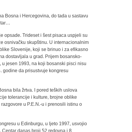
lna Bosna i Hercegovina, do tada u sastavu
ntar…
 opsade. Trideset i šest pisaca uspjeli su
rže osnivačku skupštinu. U internacionalnim
ke Slovenije, koji se brinuo i za efikasno
ma dostavljala u grad. Prijem bosansko-
u jesen 1993, na koji bosanski pisci nisu
4. godine da prisustvuje kongresu
Bosna bila žrtva. I pored teških uslova
ije tolerancije i kulture, brojne oblike
 razgovore u P.E.N.-u i prenosili istinu o
ngresu u Edinburgu, u ljeto 1997, usvojio
. Centar danas broji 52 redovna i 8