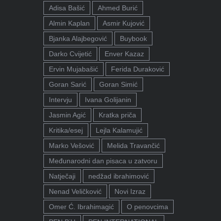
Adisa Bašić
Ahmed Burić
Almin Kaplan
Asmir Kujović
Bjanka Alajbegović
Buybook
Darko Cvijetić
Enver Kazaz
Ervin Mujabašić
Ferida Duraković
Goran Sarić
Goran Simić
Intervju
Ivana Golijanin
Jasmin Agić
Kratka priča
Kritika/esej
Lejla Kalamujić
Marko Vešović
Melida Travančić
Međunarodni dan pisaca u zatvoru
Natječaji
nedžad ibrahimović
Nenad Veličković
Novi Izraz
Omer Ć. Ibrahimagić
O penovcima