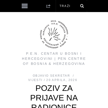
P.E.N. CENTAR U BOSNI I
HERCEGOVINI | PEN CENTRE
OF BOSNIA & HERZEGOVINA
OBJAVIO
SEKRETAR
VIJESTI
20 APRILA, 2026
POZIV ZA
PRIJAVE NA
RADIONICE