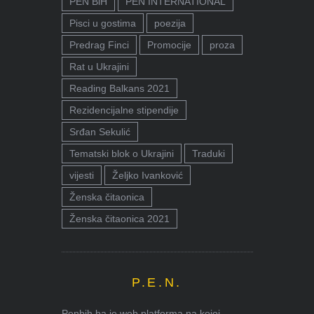
PEN BiH
PEN INTERNATIONAL
Pisci u gostima
poezija
Predrag Finci
Promocije
proza
Rat u Ukrajini
Reading Balkans 2021
Rezidencijalne stipendije
Srđan Sekulić
Tematski blok o Ukrajini
Traduki
vijesti
Željko Ivanković
Ženska čitaonica
Ženska čitaonica 2021
P.E.N.
Penbih.ba je web platforma na kojoj