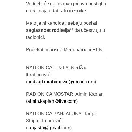
Voditelji će na osnovu prijava pristiglih
do 5. maja odabrati učesnike.
Maloljetni kandidati trebaju poslati
saglasnost roditelja
** da učestvuju u
radionici.
Projekat finansira Međunarodni PEN.
RADIONICA TUZLA: Nedžad
Ibrahimović
(
nedzad.ibrahimovic@gmail.com
)
RADIONICA MOSTAR: Almin Kaplan
(
almin.kaplan@live.com
)
RADIONICA BANJALUKA: Tanja
Stupar Trifunović:
(
tanjastu@gmail.com
)