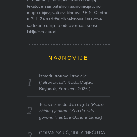
tekstove samostalno i samoinicijativno
mogu objavljivati svi članovi P.E.N. Centra
u BiH. Za sadržaj tih tekstova i stavove
sadržane u njima odgovornost snose
isključivo autori.
NAJNOVIJE
Između traume i tradicije
(“Stravaruše”, Naida Mujkić,
Buybook, Sarajevo, 2026.)
Terasa između dva svijeta
(Prikaz
zbirke pjesama “Kao da zidu
govorim”, autora Gorana Sarića)
GORAN SARIĆ, “IDILA (NEĆU DA