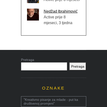
Nedžad Ibrahimović
Active prije 8
mjeseci, 3 tjedna
Pretraga
Pretraga
OZNAKE
"Kreativno pisanje za mlade - put ka
društvenoj promjeni"