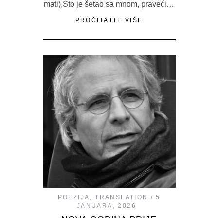
mati),Što je šetao sa mnom, praveći…
PROČITAJTE VIŠE
POEZIJA
,
TRANSLATION
5
JANUARA, 2026