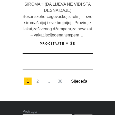
SIROMAH (DA LIJEVA NE VIDI ŠTA
DESNA DAJE)
Bosanskohercegovačkoj sirotinji – sve
siromašnijoj i sve brojnijoj Proviruje
lakat,zašivenog džempera,za nevakat
– vakat,iscijeđena tempera….
PROČITAJTE VIŠE
1
2
…
38
Sljedeća
Pretraga