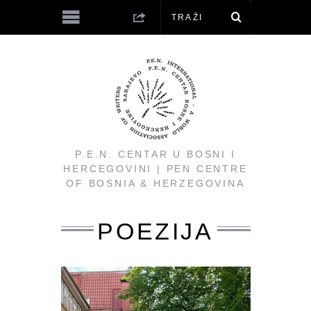
P.E.N. CENTAR U BOSNI I
HERCEGOVINI | PEN CENTRE
OF BOSNIA & HERZEGOVINA
POEZIJA