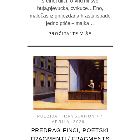
sretnoj ulici. U vrtu mi sve
buja,pjevucka, cvrkuće…Eno,
maločas iz gnijezdana hrastu ispade
jedno ptiče – majka…
PROČITAJTE VIŠE
POEZIJA
,
TRANSLATION
7
APRILA, 2026
PREDRAG FINCI, POETSKI
FRAGMENTI / FRAGMENTS