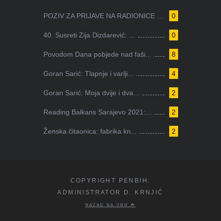
POZIV ZA PRIJAVE NA RADIONICE ...
0
40. Susreti Zija Dizdarević: ...
0
Povodom Dana pobjede nad faši...
8
Goran Sarić: Tlapnje i varlji...
4
Goran Sarić: Moja dvije i dva...
2
Reading Balkans Sarajevo 2021:...
2
Ženska čitaonica: fabrika kn...
2
COPYRIGHT PENBIH.
ADMINISTRATOR D. KRNJIĆ
NAZAD NA VRH