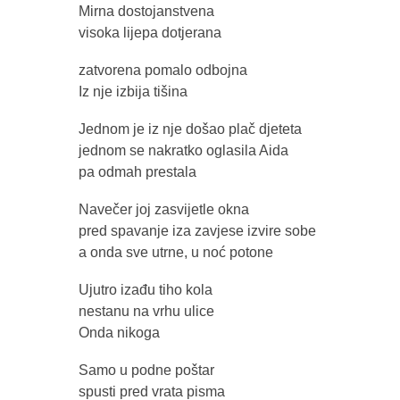
Mirna dostojanstvena
visoka lijepa dotjerana
zatvorena pomalo odbojna
Iz nje izbija tišina
Jednom je iz nje došao plač djeteta
jednom se nakratko oglasila Aida
pa odmah prestala
Navečer joj zasvijetle okna
pred spavanje iza zavjese izvire sobe
a onda sve utrne, u noć potone
Ujutro izađu tiho kola
nestanu na vrhu ulice
Onda nikoga
Samo u podne poštar
spusti pred vrata pisma