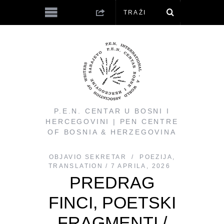
P.E.N. CENTAR U BOSNI I
HERCEGOVINI | PEN CENTRE
OF BOSNIA & HERZEGOVINA
OBJAVIO
SEKRETAR
POEZIJA
,
TRANSLATION
7 APRILA, 2026
PREDRAG
FINCI, POETSKI
FRAGMENTI /