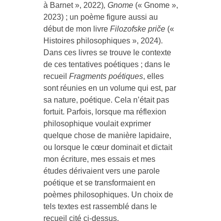
à Barnet », 2022)
, Gnome
(« Gnome »,
2023) ; un poème figure aussi au
début de mon livre
Filozofske priče
(«
Histoires philosophiques », 2024).
Dans ces livres se trouve le contexte
de ces tentatives poétiques ; dans le
recueil
Fragments poétiques
, elles
sont réunies en un volume qui est, par
sa nature, poétique. Cela n’était pas
fortuit. Parfois, lorsque ma réflexion
philosophique voulait exprimer
quelque chose de manière lapidaire,
ou lorsque le cœur dominait et dictait
mon écriture, mes essais et mes
études dérivaient vers une parole
poétique et se transformaient en
poèmes philosophiques. Un choix de
tels textes est rassemblé dans le
recueil cité ci-dessus.