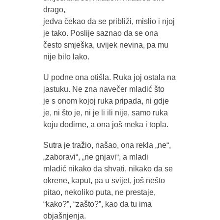
drago,
jedva čekao da se približi, mislio i njoj
je tako. Poslije saznao da se ona
često smješka, uvijek nevina, pa mu
nije bilo lako.
U podne ona otišla. Ruka joj ostala na
jastuku. Ne zna navečer mladić što
je s onom kojoj ruka pripada, ni gdje
je, ni što je, ni je li ili nije, samo ruka
koju dodirne, a ona još meka i topla.
Sutra je tražio, našao, ona rekla „ne“,
„zaboravi“, „ne gnjavi“, a mladi
mladić nikako da shvati, nikako da se
okrene, kaput, pa u svijet, još nešto
pitao, nekoliko puta, ne prestaje,
“kako?”, “zašto?”, kao da tu ima
objašnjenja.