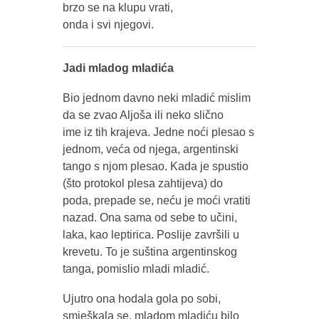
brzo se na klupu vrati,
onda i svi njegovi.
Jadi mladog mladića
Bio jednom davno neki mladić mislim
da se zvao Aljoša ili neko slično
ime iz tih krajeva. Jedne noći plesao s
jednom, veća od njega, argentinski
tango s njom plesao. Kada je spustio
(što protokol plesa zahtijeva) do
poda, prepade se, neću je moći vratiti
nazad. Ona sama od sebe to učini,
laka, kao leptirica. Poslije završili u
krevetu. To je suština argentinskog
tanga, pomislio mladi mladić.
Ujutro ona hodala gola po sobi,
smješkala se, mladom mladiću bilo