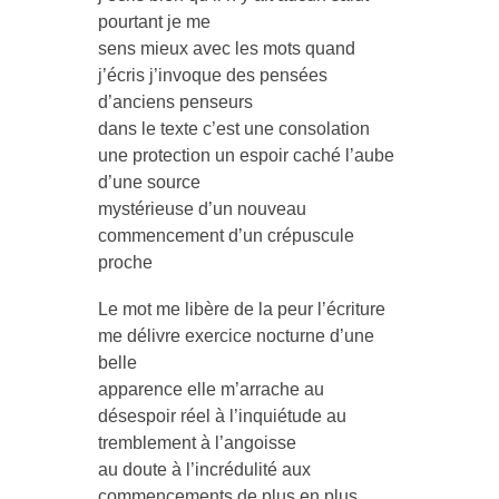
pourtant je me
sens mieux avec les mots quand
j’écris j’invoque des pensées
d’anciens penseurs
dans le texte c’est une consolation
une protection un espoir caché l’aube
d’une source
mystérieuse d’un nouveau
commencement d’un crépuscule
proche
Le mot me libère de la peur l’écriture
me délivre exercice nocturne d’une
belle
apparence elle m’arrache au
désespoir réel à l’inquiétude au
tremblement à l’angoisse
au doute à l’incrédulité aux
commencements de plus en plus