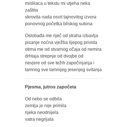
mislilaca u tekstu mi utjeha neka
zaštita
skrovita nada osvit tajnovitog izvora
ponovnog početka bliskog sutona
Oslobađa me riječ od straha izbavlja
pisanje noćna vježba lijepog privida
otima me od stvarnog očaja od nemira
drhtaja strepnje od dvojbe od
nevjere od sve težih započinjanja i
tamnog sve tamnijeg jesenjeg svitanja
Pjesma, jutros započeta
Od nebo se odbila
zemlja je nije primila
rijeka neodnijela
vatra negrijala