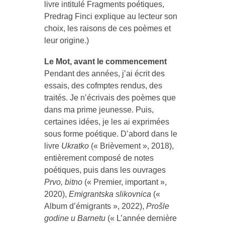
livre intitulé Fragments poétiques,
Predrag Finci explique au lecteur son
choix, les raisons de ces poèmes et
leur origine.)
Le Mot, avant le commencement
Pendant des années, j’ai écrit des
essais, des cofmptes rendus, des
traités. Je n’écrivais des poèmes que
dans ma prime jeunesse. Puis,
certaines idées, je les ai exprimées
sous forme poétique. D’abord dans le
livre
Ukratko
(« Brièvement », 2018),
entièrement composé de notes
poétiques, puis dans les ouvrages
Prvo, bitno
(« Premier, important »,
2020),
Emigrantska slikovnica
(«
Album d’émigrants », 2022),
Prošle
godine u Barnetu
(« L’année dernière