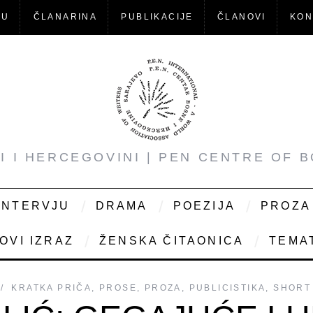
-U
ČLANARINA
PUBLIKACIJE
ČLANOVI
KON
NI I HERCEGOVINI | PEN CENTRE OF 
INTERVJU
DRAMA
POEZIJA
PROZA
OVI IZRAZ
ŽENSKA ČITAONICA
TEMAT
KRATKA PRIČA
,
PROSE
,
PROZA
,
PUBLICISTIKA
,
SHORT