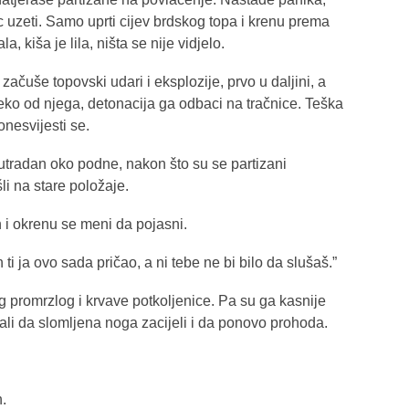
c uzeti. Samo uprti cijev brdskog topa i krenu prema
, kiša je lila, ništa se nije vidjelo.
čuše topovski udari i eksplozije, prvo u daljini, a
ko od njega, detonacija ga odbaci na tračnice. Teška
onesvijesti se.
sutradan oko podne, nakon što su se partizani
li na stare položaje.
on i okrenu se meni da pojasni.
i ja ovo sada pričao, a ni tebe ne bi bilo da slušaš.”
g promrzlog i krvave potkoljenice. Pa su ga kasnije
bali da slomljena noga zacijeli i da ponovo prohoda.
h.