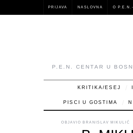
PRIJAVA
NASLOVNA
O P.E.N.
P.E.N. CENTAR U BOS
KRITIKA/ESEJ
PISCI U GOSTIMA
N
OBJAVIO
BRANISLAV MIKULIĆ