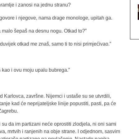
 hramlje i zanosi na jednu stranu?
zgovore i njegove, nama drage monologe, upitah ga.
da malo šepaš na desnu nogu. Otkad to?”
uvijek otkad me znaš, samo ti to nisi primjećivao.”
š kao i ovu moju upalu bubrega.”
od Karlovca, završne. Nijemci i ustaše su se utvrdili,
tanje kad će neprijateljske linije popustiti, pasti, pa će
 Zagrebu.
 su da im partizani neće oprostiti zlodjela, ni oni sami
vava, mrtvih i ranjenih na obje strane. I odjednom, sasvim
atjeraše partizane na povlačenje. Nastade panika,