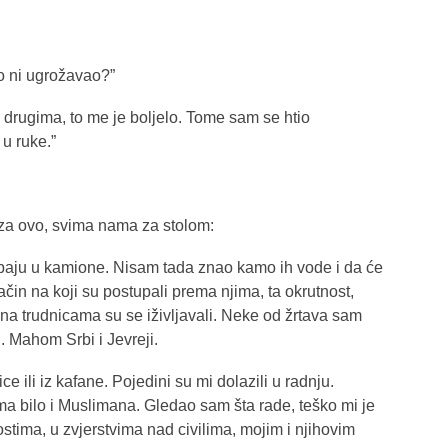
ao ni ugrožavao?”
a drugima, to me je boljelo. Tome sam se htio
 u ruke.”
aza ovo, svima nama za stolom:
rpaju u kamione. Nisam tada znao kamo ih vode i da će
ačin na koji su postupali prema njima, ta okrutnost,
 na trudnicama su se iživljavali. Neke od žrtava sam
i. Mahom Srbi i Jevreji.
e ili iz kafane. Pojedini su mi dolazili u radnju.
ma bilo i Muslimana. Gledao sam šta rade, teško mi je
ostima, u zvjerstvima nad civilima, mojim i njihovim