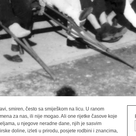
ravi, smiren, često sa smiješkom na licu. U ranom
mena za nas, ili nije mogao. Ali one rijetke časove koje
djeljama, u njegove neradne dane, njih je sasvim
rske doline, izleti u prirodu, posjete rodbini i znancima,