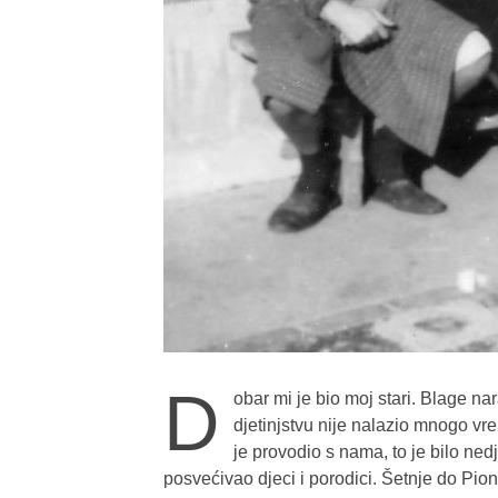
D
obar mi je bio moj stari. Blage na
djetinjstvu nije nalazio mnogo vre
je provodio s nama, to je bilo ne
posvećivao djeci i porodici. Šetnje do Pioni