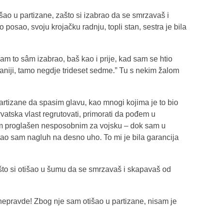
 išao u partizane, zašto si izabrao da se smrzavaš i
osao, svoju krojačku radnju, topli stan, sestra je bila
sam to sâm izabrao, baš kao i prije, kad sam se htio
aniji, tamo negdje trideset sedme.” Tu s nekim žalom
artizane da spasim glavu, kao mnogi kojima je to bio
rvatska vlast regrutovati, primorati da pođem u
sam proglašen nesposobnim za vojsku – dok sam u
ostao sam nagluh na desno uho. To mi je bila garancija
što si otišao u šumu da se smrzavaš i skapavaš od
l nepravde! Zbog nje sam otišao u partizane, nisam je