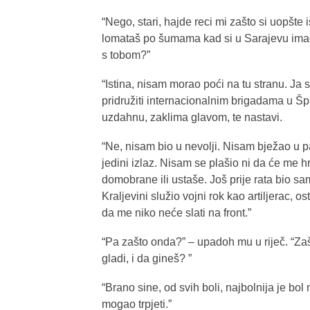
“Nego, stari, hajde reci mi zašto si uopšte
lomataš po šumama kad si u Sarajevu imao p
s tobom?”
“Istina, nisam morao poći na tu stranu. Ja 
pridružiti internacionalnim brigadama u Šp
uzdahnu, zaklima glavom, te nastavi.
“Ne, nisam bio u nevolji. Nisam bježao u p
jedini izlaz. Nisam se plašio ni da će me h
domobrane ili ustaše. Još prije rata bio 
Kraljevini služio vojni rok kao artiljerac, 
da me niko neće slati na front.”
“Pa zašto onda?” – upadoh mu u riječ. “Za
gladi, i da gineš? ”
“Brano sine, od svih boli, najbolnija je bo
mogao trpjeti.”