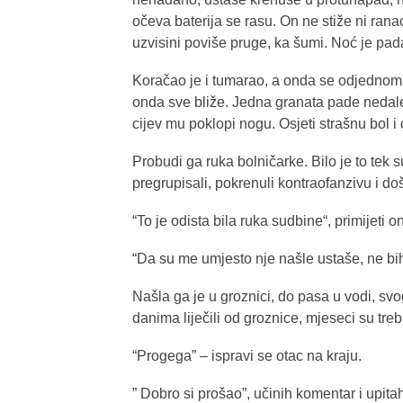
očeva baterija se rasu. On ne stiže ni rana
uzvisini poviše pruge, ka šumi. Noć je padala
Koračao je i tumarao, a onda se odjednom za
onda sve bliže. Jedna granata pade nedale
cijev mu poklopi nogu. Osjeti strašnu bol i 
Probudi ga ruka bolničarke. Bilo je to tek 
pregrupisali, pokrenuli kontraofanzivu i doš
“To je odista bila ruka sudbine“, primijeti 
“Da su me umjesto nje našle ustaše, ne bih t
Našla ga je u groznici, do pasa u vodi, svo
danima liječili od groznice, mjeseci su tre
“Progega” – ispravi se otac na kraju.
” Dobro si prošao”, učinih komentar i upita