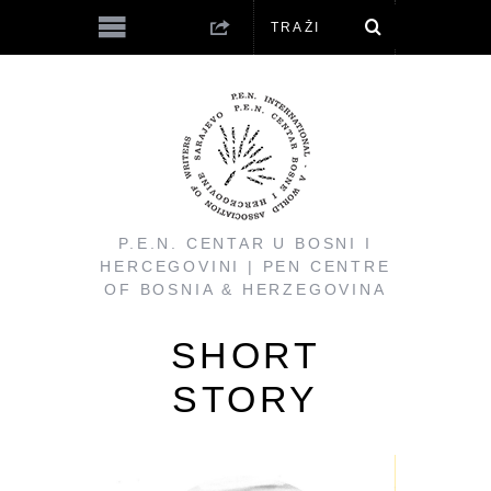
P.E.N. CENTAR U BOSNI I
HERCEGOVINI | PEN CENTRE
OF BOSNIA & HERZEGOVINA
SHORT
STORY