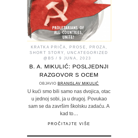
KRATKA PRIČA
,
PROSE
,
PROZA
,
SHORT STORY
,
UNCATEGORIZED
@BS
9 JUNA, 2023
B. A. MIKULIĆ: POSLJEDNJI
RAZGOVOR S OCEM
OBJAVIO
BRANISLAV MIKULIĆ
U kući smo bili samo nas dvojica, otac
u jednoj sobi, ja u drugoj. Povukao
sam se da završim školsku zadaću. A
kad to…
PROČITAJTE VIŠE