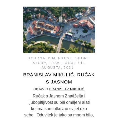
JOURNALISM
,
PROSE
,
SHORT
STORY
,
TRAVELOGUE
11
AUGUSTA, 2021
BRANISLAV MIKULIĆ: RUČAK
S JASNOM
OBJAVIO
BRANISLAV MIKULIĆ
Ručak s Jasnom Znatiželja i
ljubopitljivost su bili omiljeni alati
kojima sam otkrivao svijet oko
sebe. Oduvijek je tako sa mnom bilo,