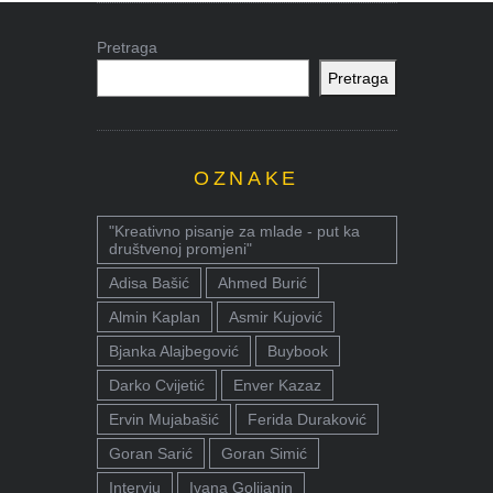
Pretraga
Pretraga
OZNAKE
"Kreativno pisanje za mlade - put ka
društvenoj promjeni"
Adisa Bašić
Ahmed Burić
Almin Kaplan
Asmir Kujović
Bjanka Alajbegović
Buybook
Darko Cvijetić
Enver Kazaz
Ervin Mujabašić
Ferida Duraković
Goran Sarić
Goran Simić
Intervju
Ivana Golijanin