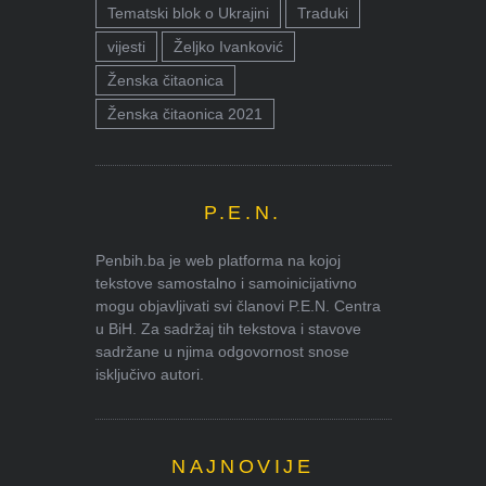
Tematski blok o Ukrajini
Traduki
vijesti
Željko Ivanković
Ženska čitaonica
Ženska čitaonica 2021
P.E.N.
Penbih.ba je web platforma na kojoj
tekstove samostalno i samoinicijativno
mogu objavljivati svi članovi P.E.N. Centra
u BiH. Za sadržaj tih tekstova i stavove
sadržane u njima odgovornost snose
isključivo autori.
NAJNOVIJE