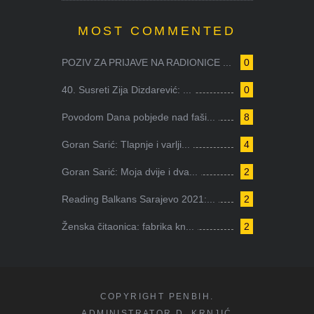
MOST COMMENTED
POZIV ZA PRIJAVE NA RADIONICE ...
0
40. Susreti Zija Dizdarević: ...
0
Povodom Dana pobjede nad faši...
8
Goran Sarić: Tlapnje i varlji...
4
Goran Sarić: Moja dvije i dva...
2
Reading Balkans Sarajevo 2021:...
2
Ženska čitaonica: fabrika kn...
2
COPYRIGHT PENBIH.
ADMINISTRATOR D. KRNJIĆ