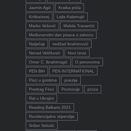
Jasmin Agić
Kratka priča
Kritika/esej
Lejla Kalamujić
Marko Vešović
Melida Travančić
Međunarodni dan pisaca u zatvoru
Natječaji
nedžad ibrahimović
Nenad Veličković
Novi Izraz
Omer Ć. Ibrahimagić
O penovcima
PEN BiH
PEN INTERNATIONAL
Pisci u gostima
poezija
Predrag Finci
Promocije
proza
Rat u Ukrajini
Reading Balkans 2021
Rezidencijalne stipendije
Srđan Sekulić