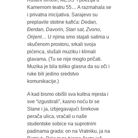
Kamernom teatru 55… A razmahala se
i privatna inicijativa. Sarajevo su
preplavile stotine kafića:
Dedan,
Đerdan, Davorin, Stari sat, Zvono,
Orijent
… U njima smo stajali satima u
skučenom prostoru, srkali svoja
pićenca, slušali muziku i klimali
glavama. (Tu se nije moglo pričati.
Muzika je bila toliko glasna da su oči i
ruke bili jedino sredstvo
komunikacije.)
A kad bismo obišli sva kultna mjesta i
sve “izgustirali”, kasno noću bi se
Stane i ja, izbjegavajući šmrkove
perača ulica, vraćali u naše
studentske sobice na suprotnim
padinama grada: on na Vratniku, ja na