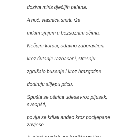
doziva miris dječijih pelena.
A noć, vlasnica smrti, rže
mrkim sjajem u bezsuznim očima.
Nečujni koraci, odavno zaboravljeni,
kroz ćutanje razbacani, stresaju
zgrušalo busenje i kroz brazgotine
dodiruju slijepu pticu.
Spušta se oštrica udesa kroz pljusak,
sveopšti,
povija se krilati anđeo kroz pocijepane
zavjese.