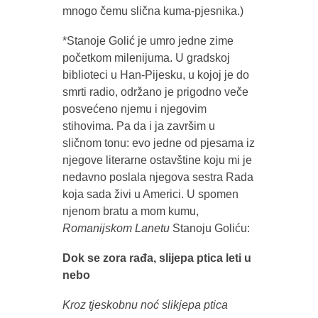
mnogo čemu slična kuma-pjesnika.)
*Stanoje Golić je umro jedne zime
početkom milenijuma. U gradskoj
biblioteci u Han-Pijesku, u kojoj je do
smrti radio, održano je prigodno veče
posvećeno njemu i njegovim
stihovima. Pa da i ja završim u
sličnom tonu: evo jedne od pjesama iz
njegove literarne ostavštine koju mi je
nedavno poslala njegova sestra Rada
koja sada živi u Americi. U spomen
njenom bratu a mom kumu,
Romanijskom Lanetu
Stanoju Goliću:
Dok se zora rađa, slijepa ptica leti u
nebo
Kroz tjeskobnu noć slikjepa ptica