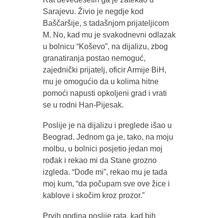
Sarajevu. Živio je negdje kod
Baščaršije, s tadašnjom prijateljicom
M. No, kad mu je svakodnevni odlazak
u bolnicu “Koševo”, na dijalizu, zbog
granatiranja postao nemoguć,
zajednički prijatelj, oficir Armije BiH,
mu je omogućio da u kolima hitne
pomoći napusti opkoljeni grad i vrati
se u rodni Han-Pijesak.
Poslije je na dijalizu i preglede išao u
Beograd. Jednom ga je, tako, na moju
molbu, u bolnici posjetio jedan moj
rođak i rekao mi da Stane grozno
izgleda. “Dođe mi”, rekao mu je tada
moj kum, “da počupam sve ove žice i
kablove i skočim kroz prozor.”
Prvih godina poslije rata, kad bih