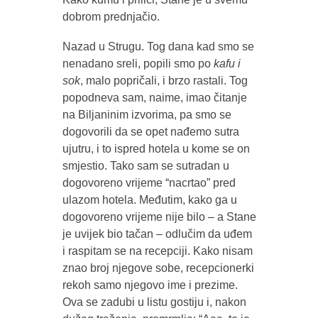
dobrom prednjačio.
Nazad u Strugu. Tog dana kad smo se
nenadano sreli, popili smo po
kafu i
sok
, malo popričali, i brzo rastali. Tog
popodneva sam, naime, imao čitanje
na Biljaninim izvorima, pa smo se
dogovorili da se opet nađemo sutra
ujutru, i to ispred hotela u kome se on
smjestio. Tako sam se sutradan u
dogovoreno vrijeme “nacrtao” pred
ulazom hotela. Međutim, kako ga u
dogovoreno vrijeme nije bilo – a Stane
je uvijek bio tačan – odlučim da uđem
i raspitam se na recepciji. Kako nisam
znao broj njegove sobe, recepcionerki
rekoh samo njegovo ime i prezime.
Ova se zadubi u listu gostiju i, nakon