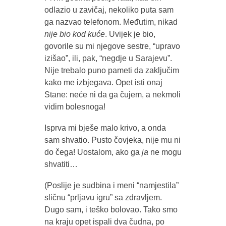
odlazio u zavičaj, nekoliko puta sam
ga nazvao telefonom. Međutim, nikad
nije bio kod kuće
. Uvijek je bio,
govorile su mi njegove sestre, “upravo
izišao”, ili, pak, “negdje u Sarajevu”.
Nije trebalo puno pameti da zaključim
kako me izbjegava. Opet isti onaj
Stane: neće ni da ga čujem, a nekmoli
vidim bolesnoga!
Isprva mi bješe malo krivo, a onda
sam shvatio. Pusto čovjeka, nije mu ni
do čega! Uostalom, ako ga
ja
ne mogu
shvatiti…
(Poslije je sudbina i meni “namjestila”
sličnu “prljavu igru” sa zdravljem.
Dugo sam, i teško bolovao. Tako smo
na kraju opet ispali dva čudna, po