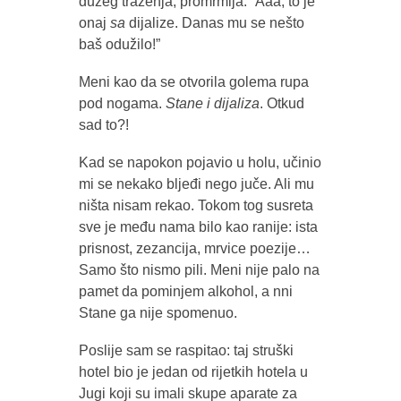
dužeg traženja, promrmlja: “Aaa, to je
onaj
sa
dijalize. Danas mu se nešto
baš odužilo!”
Meni kao da se otvorila golema rupa
pod nogama.
Stane i dijaliza
. Otkud
sad to?!
Kad se napokon pojavio u holu, učinio
mi se nekako bljeđi nego juče. Ali mu
ništa nisam rekao. Tokom tog susreta
sve je među nama bilo kao ranije: ista
prisnost, zezancija, mrvice poezije…
Samo što nismo pili. Meni nije palo na
pamet da pominjem alkohol, a nni
Stane ga nije spomenuo.
Poslije sam se raspitao: taj struški
hotel bio je jedan od rijetkih hotela u
Jugi koji su imali skupe aparate za