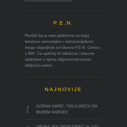
P.E.N.
Penbih.ba je web platforma na kojoj
tekstove samostalno i samoinicijativno
mogu objavljivati svi članovi P.E.N. Centra
u BiH. Za sadržaj tih tekstova i stavove
sadržane u njima odgovornost snose
isključivo autori.
NAJNOVIJE
GORAN SARIĆ, “IDILA (NEĆU DA
BUDEM NAROD)”
OBJAVLJEN “NOVI IZRAZ” br. 101-