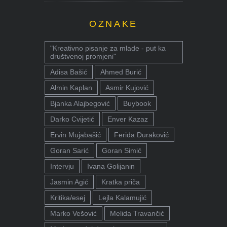
OZNAKE
"Kreativno pisanje za mlade - put ka
društvenoj promjeni"
Adisa Bašić
Ahmed Burić
Almin Kaplan
Asmir Kujović
Bjanka Alajbegović
Buybook
Darko Cvijetić
Enver Kazaz
Ervin Mujabašić
Ferida Duraković
Goran Sarić
Goran Simić
Intervju
Ivana Golijanin
Jasmin Agić
Kratka priča
Kritika/esej
Lejla Kalamujić
Marko Vešović
Melida Travančić