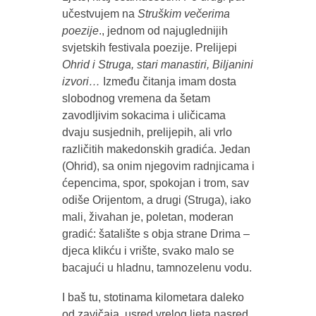
učestvujem na
Struškim večerima
poezije
., jednom od najuglednijih
svjetskih festivala poezije. Prelijepi
Ohrid i Struga, stari manastiri, Biljanini
izvori…
Između čitanja imam dosta
slobodnog vremena da šetam
zavodljivim sokacima i uličicama
dvaju susjednih, prelijepih, ali vrlo
različitih makedonskih gradića. Jedan
(Ohrid), sa onim njegovim radnjicama i
ćepencima, spor, spokojan i trom, sav
odiše Orijentom, a drugi (Struga), iako
mali, živahan je, poletan, moderan
gradić: šatalište s obja strane Drima –
djeca klikću i vrište, svako malo se
bacajući u hladnu, tamnozelenu vodu.
I baš tu, stotinama kilometara daleko
od zavičaja, usred vrelog ljeta nasred