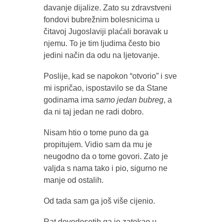
davanje dijalize. Zato su zdravstveni
fondovi bubrežnim bolesnicima u
čitavoj Jugoslaviji plaćali boravak u
njemu. To je tim ljudima često bio
jedini način da odu na ljetovanje.
Poslije, kad se napokon “otvorio” i sve
mi ispričao, ispostavilo se da Stane
godinama ima s
amo jedan bubreg
, a
da ni taj jedan ne radi dobro.
Nisam htio o tome puno da ga
propitujem. Vidio sam da mu je
neugodno da o tome govori. Zato je
valjda s nama tako i pio, sigurno ne
manje od ostalih.
Od tada sam ga još više cijenio.
Rat devedesetih ga je zatekao u