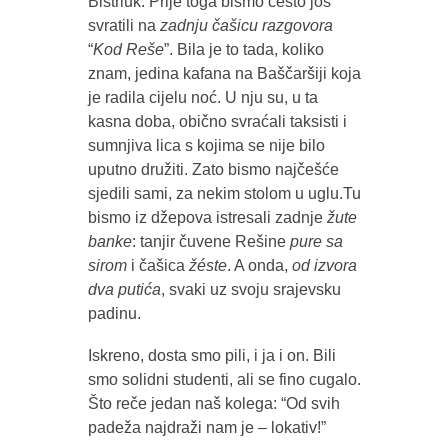
Bistriuk. Prije toga bismo često još
svratili na
zadnju čašicu razgovora
“
Kod Reše
”. Bila je to tada, koliko
znam, jedina kafana na Baščaršiji koja
je radila cijelu noć. U nju su, u ta
kasna doba, obično svraćali taksisti i
sumnjiva lica s kojima se nije bilo
uputno družiti. Zato bismo najčešće
sjedili sami, za nekim stolom u uglu.Tu
bismo iz džepova istresali zadnje
žute
banke
: tanjir čuvene Rešine
pure sa
sirom
i čašica
žéste
. A onda,
od izvora
dva putića
, svaki uz svoju srajevsku
padinu.
Iskreno, dosta smo pili, i ja i on. Bili
smo solidni studenti, ali se fino cugalo.
Što reče jedan naš kolega: “Od svih
padeža najdraži nam je – lokativ!”