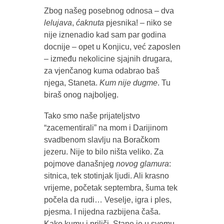
Zbog našeg posebnog odnosa – dva
lelujava
,
ćaknuta
pjesnika! – niko se
nije iznenadio kad sam par godina
docnije – opet u Konjicu, već zaposlen
– između nekolicine sjajnih drugara,
za vjenčanog kuma odabrao baš
njega, Staneta.
Kum nije dugme
. Tu
biraš onog najboljeg.
Tako smo naše prijateljstvo
“zacementirali” na mom i Darijinom
svadbenom slavlju na Boračkom
jezeru. Nije to bilo ništa veliko. Za
pojmove današnjeg
novog glamura
:
sitnica, tek stotinjak ljudi. Ali krasno
vrijeme, početak septembra, šuma tek
počela da rudi… Veselje, igra i ples,
pjesma. I nijedna razbijena čaša.
Kako kumu i priliči, Stane je u svemu