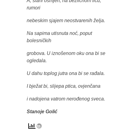
A, slani osmjeh, na bezličnom licu,
rumori
nebeskim sjajem neostvarenih želja.
Na sapima utisnuta noć, poput
bolesničkih
grobova. U iznošenom oku ona bi se
ogledala.
U dahu toplog jutra ona bi se rađala.
I bježat bi, slijepa ptica, ovjenčana
i nadojena vatrom nerođenog sveca.
Stanoje Golić