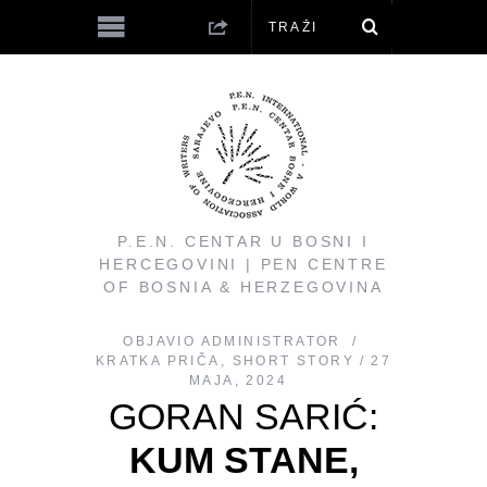
P.E.N. CENTAR U BOSNI I
HERCEGOVINI | PEN CENTRE
OF BOSNIA & HERZEGOVINA
OBJAVIO
ADMINISTRATOR
KRATKA PRIČA
,
SHORT STORY
27
MAJA, 2024
GORAN SARIĆ:
KUM STANE,