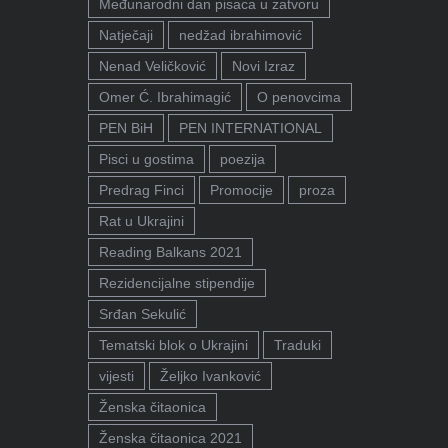
Međunarodni dan pisaca u zatvoru
Natječaji
nedžad ibrahimović
Nenad Veličković
Novi Izraz
Omer Ć. Ibrahimagić
O penovcima
PEN BiH
PEN INTERNATIONAL
Pisci u gostima
poezija
Predrag Finci
Promocije
proza
Rat u Ukrajini
Reading Balkans 2021
Rezidencijalne stipendije
Srđan Sekulić
Tematski blok o Ukrajini
Traduki
vijesti
Željko Ivanković
Ženska čitaonica
Ženska čitaonica 2021