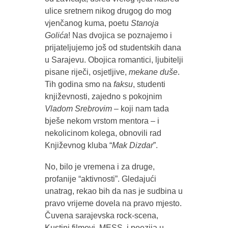
ulice sretnem nikog drugog do mog
vjenčanog kuma, poetu
Stanoja
Golića
! Nas dvojica se poznajemo i
prijateljujemo još od studentskih dana
u Sarajevu. Obojica romantici, ljubitelji
pisane riječi, osjetljive,
mekane duše
.
Tih godina smo na
faksu
, studenti
književnosti, zajedno s pokojnim
Vladom Srebrovim –
koji nam tada
bješe nekom vrstom mentora – i
nekolicinom kolega, obnovili rad
Književnog kluba “
Mak Dizdar
”.
No, bilo je vremena i za druge,
profanije “aktivnosti”. Gledajući
unatrag, rekao bih da nas je sudbina u
pravo vrijeme dovela na pravo mjesto.
Čuvena sarajevska rock-scena,
Kustini filmovi, MESS i poezija u