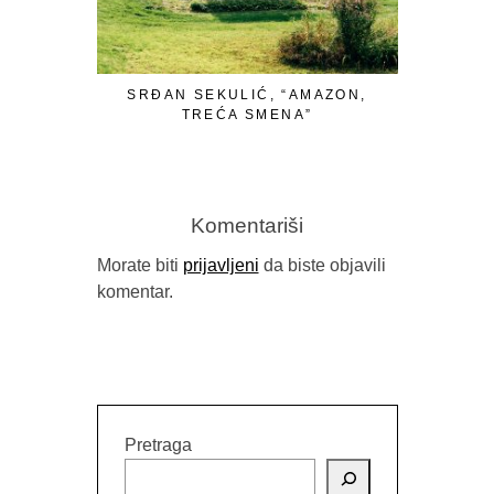
SRĐAN SEKULIĆ, “AMAZON,
S
TREĆA SMENA”
“MELKISE
Komentariši
Morate biti
prijavljeni
da biste objavili
komentar.
Pretraga