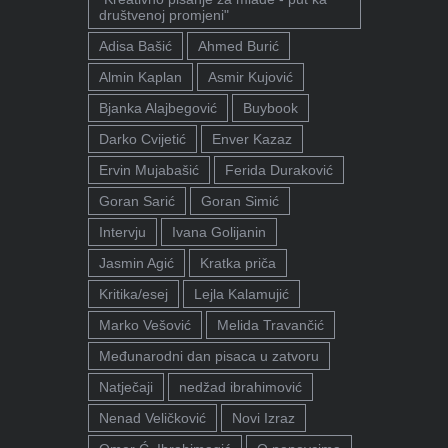
društvenoj promjeni"
Adisa Bašić
Ahmed Burić
Almin Kaplan
Asmir Kujović
Bjanka Alajbegović
Buybook
Darko Cvijetić
Enver Kazaz
Ervin Mujabašić
Ferida Duraković
Goran Sarić
Goran Simić
Intervju
Ivana Golijanin
Jasmin Agić
Kratka priča
Kritika/esej
Lejla Kalamujić
Marko Vešović
Melida Travančić
Međunarodni dan pisaca u zatvoru
Natječaji
nedžad ibrahimović
Nenad Veličković
Novi Izraz