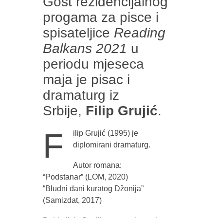
Gost rezidencijalnog
progama za pisce i
spisateljice
Reading
Balkans 2021
u
periodu mjeseca
maja je pisac i
dramaturg iz
Srbije,
Filip Grujić
.
F
ilip Grujić (1995) je
diplomirani dramaturg.
Autor romana:
“Podstanar” (LOM, 2020)
“Bludni dani kuratog Džonija”
(Samizdat, 2017)