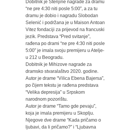
Dobitnik je Sterijine nagrade za dramu
“ne pre 4:30 niti posle 5:00”, a za tu
dramu je dobio i nagradu Slobodan
Selenić i podržana je u Maison Antoan
Vitez fondaciji za prijevod na francuski
jezik. Predstava “Pred svitanje”,
rađena po drami “ne pre 4:30 niti posle
5:00” je imala svoju premijeru u Atelje-
u 212 u Beogradu.
Dobitnik je Mihizove nagrade za
dramsko stvaralaštvo 2020. godine.
Autor je drame “Vilica Ebena Bajersa”,
po čijem tekstu je rađena predstava
“Velika depresija” u Srpskom
narodnom pozorištu.
Autor je drame “Tamo gde pevaju”,
koja je imala premijeru u Skoplju.
Njegove dve drame “Kada pričamo o
ljubavi, da li pričamo?” i “Ljubavna