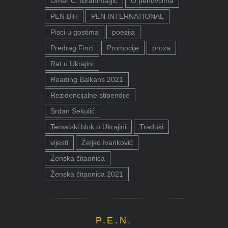
Omer Ć. Ibrahimagić
O penovcima
PEN BiH
PEN INTERNATIONAL
Pisci u gostima
poezija
Predrag Finci
Promocije
proza
Rat u Ukrajini
Reading Balkans 2021
Rezidencijalne stipendije
Srđan Sekulić
Tematski blok o Ukrajini
Traduki
vijesti
Željko Ivanković
Ženska čitaonica
Ženska čitaonica 2021
P.E.N.