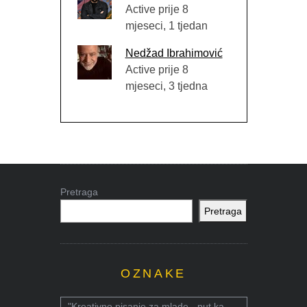
Active prije 8
mjeseci, 1 tjedan
Nedžad Ibrahimović
Active prije 8
mjeseci, 3 tjedna
Pretraga
Pretraga
OZNAKE
"Kreativno pisanje za mlade - put ka