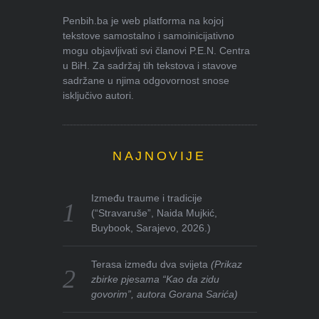
Penbih.ba je web platforma na kojoj
tekstove samostalno i samoinicijativno
mogu objavljivati svi članovi P.E.N. Centra
u BiH. Za sadržaj tih tekstova i stavove
sadržane u njima odgovornost snose
isključivo autori.
NAJNOVIJE
Između traume i tradicije
(“Stravaruše”, Naida Mujkić,
Buybook, Sarajevo, 2026.)
Terasa između dva svijeta
(Prikaz
zbirke pjesama “Kao da zidu
govorim”, autora Gorana Sarića)