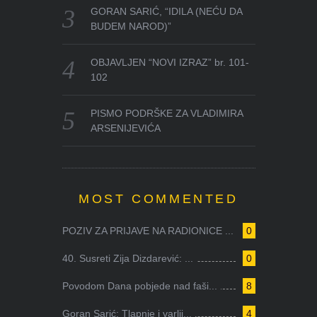
GORAN SARIĆ, “IDILA (NEĆU DA
BUDEM NAROD)”
OBJAVLJEN “NOVI IZRAZ” br. 101-
102
PISMO PODRŠKE ZA VLADIMIRA
ARSENIJEVIĆA
MOST COMMENTED
POZIV ZA PRIJAVE NA RADIONICE ...
0
40. Susreti Zija Dizdarević: ...
0
Povodom Dana pobjede nad faši...
8
Goran Sarić: Tlapnje i varlji...
4