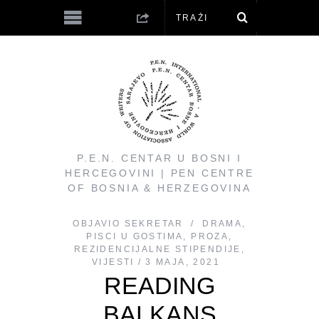
P.E.N. CENTAR U BOSNI I
HERCEGOVINI | PEN CENTRE
OF BOSNIA & HERZEGOVINA
OBJAVIO
SEKRETAR
DRAMA
,
PISCI U GOSTIMA
,
PROZA
,
REZIDENCIJALNE STIPENDIJE
,
VIJESTI
3 MAJA, 2021
READING
BALKANS