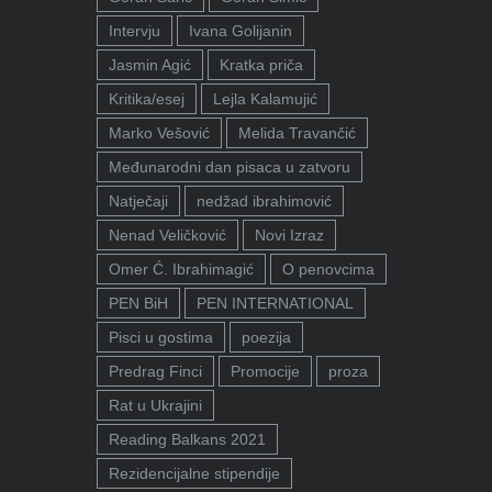
Intervju
Ivana Golijanin
Jasmin Agić
Kratka priča
Kritika/esej
Lejla Kalamujić
Marko Vešović
Melida Travančić
Međunarodni dan pisaca u zatvoru
Natječaji
nedžad ibrahimović
Nenad Veličković
Novi Izraz
Omer Ć. Ibrahimagić
O penovcima
PEN BiH
PEN INTERNATIONAL
Pisci u gostima
poezija
Predrag Finci
Promocije
proza
Rat u Ukrajini
Reading Balkans 2021
Rezidencijalne stipendije