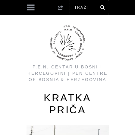
P.E.N. CENTAR U BOSNI I
HERCEGOVINI | PEN CENTRE
OF BOSNIA & HERZEGOVINA
KRATKA
PRIČA