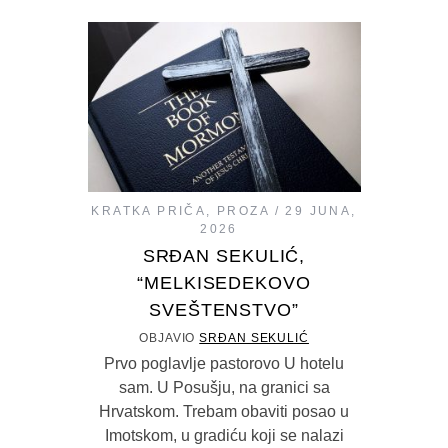
KRATKA PRIČA
,
PROZA
29 JUNA,
2026
SRĐAN SEKULIĆ,
“MELKISEDEKOVO
SVEŠTENSTVO”
OBJAVIO
SRĐAN SEKULIĆ
Prvo poglavlje pastorovo U hotelu
sam. U Posušju, na granici sa
Hrvatskom. Trebam obaviti posao u
Imotskom, u gradiću koji se nalazi