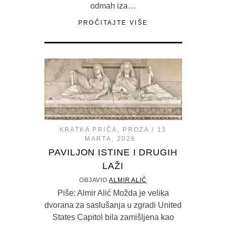
odmah iza…
PROČITAJTE VIŠE
KRATKA PRIČA
,
PROZA
13
MARTA, 2026
PAVILJON ISTINE I DRUGIH
LAŽI
OBJAVIO
ALMIR ALIĆ
Piše: Almir Alić Možda je velika
dvorana za saslušanja u zgradi United
States Capitol bila zamišljena kao