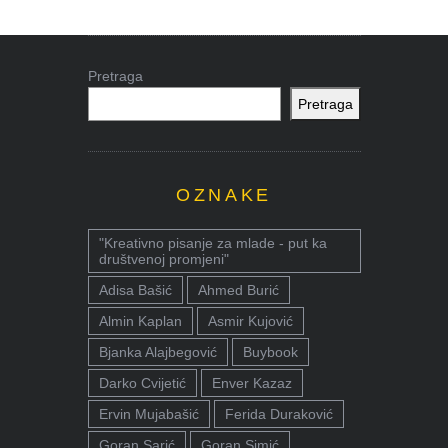
Pretraga
Pretraga
OZNAKE
"Kreativno pisanje za mlade - put ka
društvenoj promjeni"
Adisa Bašić
Ahmed Burić
Almin Kaplan
Asmir Kujović
Bjanka Alajbegović
Buybook
Darko Cvijetić
Enver Kazaz
Ervin Mujabašić
Ferida Duraković
Goran Sarić
Goran Simić