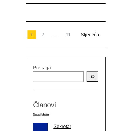
1
2
…
11
Sljedeća
Pretraga
Članovi
Newest
|
Active
Sekretar