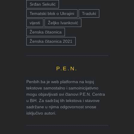
Srđan Sekulić
Tematski blok o Ukrajini
Traduki
vijesti
Željko Ivanković
Ženska čitaonica
Ženska čitaonica 2021
P.E.N.
Penbih.ba je web platforma na kojoj
tekstove samostalno i samoinicijativno
mogu objavljivati svi članovi P.E.N. Centra
u BiH. Za sadržaj tih tekstova i stavove
sadržane u njima odgovornost snose
isključivo autori.