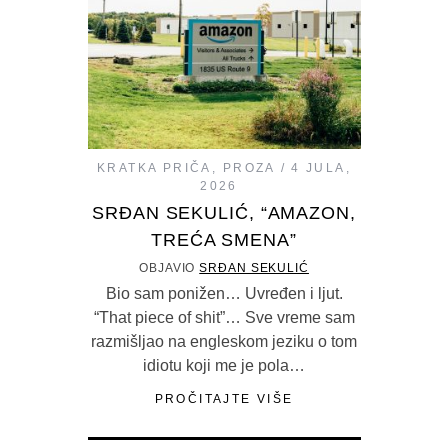
KRATKA PRIČA
,
PROZA
4 JULA,
2026
SRĐAN SEKULIĆ, “AMAZON,
TREĆA SMENA”
OBJAVIO
SRĐAN SEKULIĆ
Bio sam ponižen… Uvređen i ljut.
“That piece of shit”… Sve vreme sam
razmišljao na engleskom jeziku o tom
idiotu koji me je pola…
PROČITAJTE VIŠE