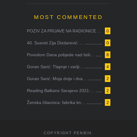
MOST COMMENTED
POZIV ZA PRIJAVE NA RADIONICE ...
0
40. Susreti Zija Dizdarević: ...
0
Povodom Dana pobjede nad faši...
8
Goran Sarić: Tlapnje i varlji...
4
Goran Sarić: Moja dvije i dva...
2
Reading Balkans Sarajevo 2021:...
2
Ženska čitaonica: fabrika kn...
2
COPYRIGHT PENBIH.