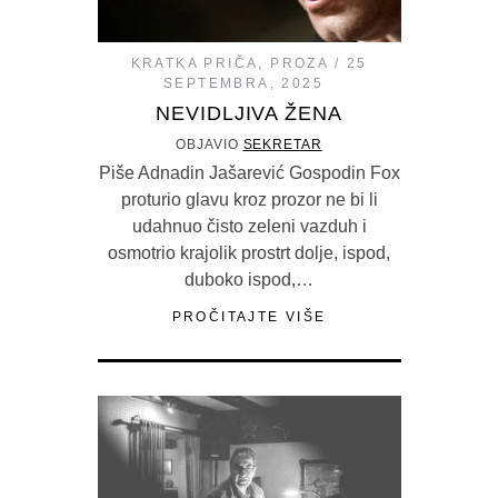
KRATKA PRIČA
,
PROZA
25
SEPTEMBRA, 2025
NEVIDLJIVA ŽENA
OBJAVIO
SEKRETAR
Piše Adnadin Jašarević Gospodin Fox
proturio glavu kroz prozor ne bi li
udahnuo čisto zeleni vazduh i
osmotrio krajolik prostrt dolje, ispod,
duboko ispod,…
PROČITAJTE VIŠE