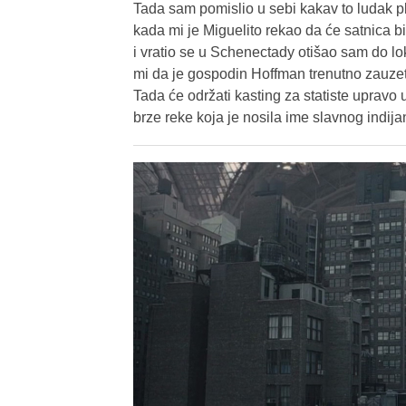
Tada sam pomislio u sebi kakav to ludak pl
kada mi je Miguelito rekao da će satnica b
i vratio se u Schenectady otišao sam do lok
mi da je gospodin Hoffman trenutno zauze
Tada će održati kasting za statiste upravo 
brze reke koja je nosila ime slavnog indi