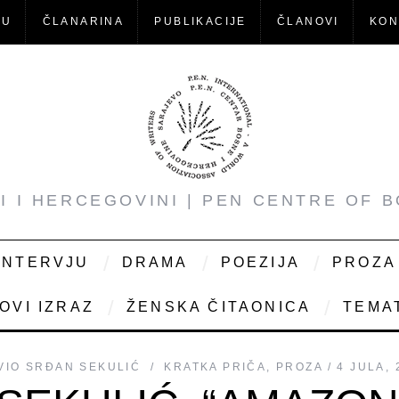
-U
ČLANARINA
PUBLIKACIJE
ČLANOVI
KON
NI I HERCEGOVINI | PEN CENTRE OF 
INTERVJU
DRAMA
POEZIJA
PROZA
OVI IZRAZ
ŽENSKA ČITAONICA
TEMAT
VIO
SRĐAN SEKULIĆ
KRATKA PRIČA
,
PROZA
4 JULA, 