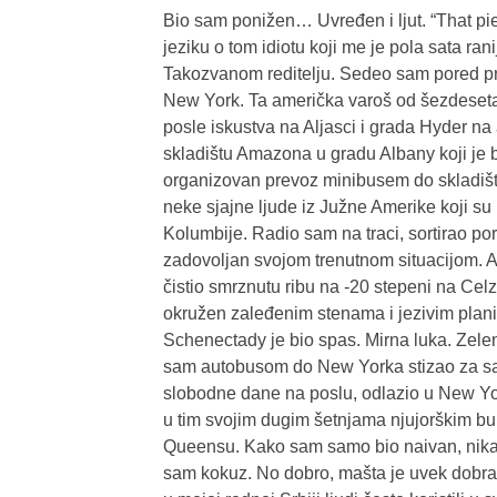
Bio sam ponižen… Uvređen i ljut. “That p
jeziku o tom idiotu koji me je pola sata ra
Takozvanom reditelju. Sedeo sam pored p
New York. Ta američka varoš od šezdesetak
posle iskustva na Aljasci i grada Hyder n
skladištu Amazona u gradu Albany koji je b
organizovan prevoz minibusem do skladišta
neke sjajne ljude iz Južne Amerike koji su 
Kolumbije. Radio sam na traci, sortirao po
zadovoljan svojom trenutnom situacijom.
čistio smrznutu ribu na -20 stepeni na Ce
okružen zaleđenim stenama i jezivim planin
Schenectady je bio spas. Mirna luka. Zele
sam autobusom do New Yorka stizao za s
slobodne dane na poslu, odlazio u New Yo
u tim svojim dugim šetnjama njujorškim b
Queensu. Kako sam samo bio naivan, nikada
sam kokuz. No dobro, mašta je uvek dobra 