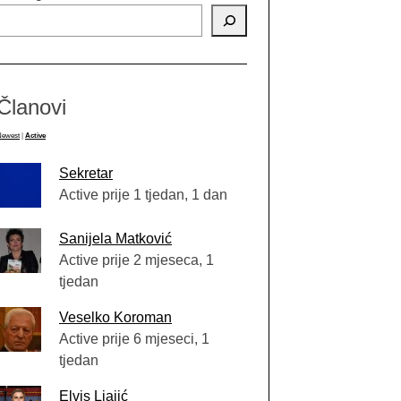
Članovi
Newest
|
Active
Sekretar
Active prije 1 tjedan, 1 dan
Sanijela Matković
Active prije 2 mjeseca, 1
tjedan
Veselko Koroman
Active prije 6 mjeseci, 1
tjedan
Elvis Ljajić