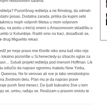
u svojim neduhovitim šalama.
reditelja? Pozorišnog reditelja a ne filmskog, da odmah
odatni posao. Dodatna zarada, prilika da kupim sebi
utakmicu mojih voljenih Metsa u mom voljenom
deju, na poslu u trećoj smeni u Amazonovom skladištu u
lito iz Kolumbije. Radili smo na traci, dosađivali se,
e drug Miguelito rekao:
ordž jer moje pravo ime Đorđe niko ama baš niko nije
e lokalno pozorište u Schenectedy-ju izbacilo oglas za
tavi… Suludi projekt reditelja pod imenom Hoffman. Lik
rada odlučio da napravi ogromnu maketu New Yorka,
 Queensa. Ne bi verovao ali sve je tako verodostojno.
 na životnom delu. Plan mu je da napravi prave
 traje punih šest meseci. Da ljudi bukvalno žive u tom
juju se, umiru, rađaju se. Realizam u pravom smislu te