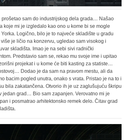
 prošetao sam do industrijskog dela grada… Našao
ta koje mi je izgledalo kao ono u kome bi se mogle
Yorka. Logično, bilo je to najveće skladište u gradu
še je ličio na konzervu, ugledao sam visokog i
ar skladišta. Imao je na sebi sivi radnički
tom. Predstavio sam se, rekao mu svoje ime i upitao
zorišni projekat i u kome će biti kasting za statiste…
Mostovoj… Dodao je da sam na pravom mestu, ali da
 bacim pogled unutra, onako s vrata. Pristao je na to i
su bila zakatančena. Otvorio ih je uz zaglušujuću škripu
v jedan grad… Bio sam zapanjen. Verovatno mi je
opan i posmatrao arhitektonsko remek delo. Čitav grad
adišta.