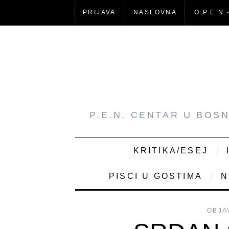
PRIJAVA
NASLOVNA
O P.E.N.
P.E.N. CENTAR U BOS
KRITIKA/ESEJ
PISCI U GOSTIMA
N
OBJA