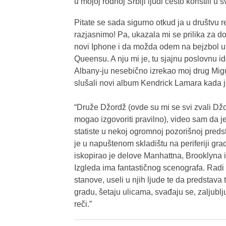
u mojoj rodnoj Srbiji ljudi često koristili 
Pitate se sada sigurno otkud ja u društvu 
razjasnimo! Pa, ukazala mi se prilika za d
novi Iphone i da možda odem na bejzbol 
Queensu. A nju mi je, tu sjajnu poslovnu i
Albany-ju nesebično izrekao moj drug Migue
slušali novi album Kendrick Lamara kada j
“Druže Džordž (ovde su mi se svi zvali Dž
mogao izgovoriti pravilno), video sam da j
statiste u nekoj ogromnoj pozorišnoj preds
je u napuštenom skladištu na periferiji g
iskopirao je delove Manhattna, Brooklyna i
Izgleda ima fantastičnog scenografa. Radi
stanove, useli u njih ljude te da predstava
gradu, šetaju ulicama, svađaju se, zaljubl
reči.”