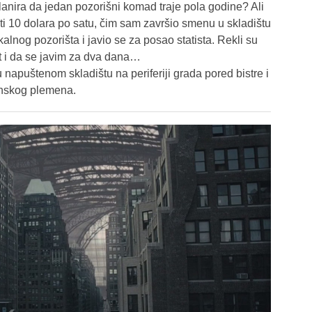
anira da jedan pozorišni komad traje pola godine? Ali
iti 10 dolara po satu, čim sam završio smenu u skladištu
alnog pozorišta i javio se za posao statista. Rekli su
t i da se javim za dva dana…
u napuštenom skladištu na periferiji grada pored bistre i
janskog plemena.