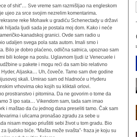
iece of shit”… Sve vreme sam razmišljao na engleskom
nije ujeo za srce svojim nezrelim komentarima.
rekrasne reke Mohawk u gradiću Schenectady u državi
 hiljada ljudi sada je postala moj dom. Kako i neće
a američko-kanadskoj granici. Ovde sam radio u
io udaljen svega pola sata autom. Imali smo i
. Bilo je dobro plaćeno, odlična satnica, upoznao sam
mi bili kolege na poslu. Uglavnom ljudi iz Venecuele i
rudžbine u pakete i mogu reći da sam bio relativno
 A Hyder, Aljaska… Uh, čoveče. Tamo sam dve godine
lzijusovoj skali. Umirao sam od hladnoće u Hyderu
skim vrhovima oko kojih su kliktali orlovi.
no prostranstvo i pitomina. Da ne govorim o tome da
amo 3 ipo sata… Vikendom sam, tada sam imao
rk i maštao da ću jednog dana preseliti tamo. Čak sam
ulevarima i ulicama pronašao zgradu za sebe u
 nisam mogao priuštiti sebi život u tom gradu. Bio
za ljudsko biće. “Mašta može svašta”- fraza je koju su