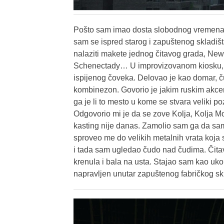
Pošto sam imao dosta slobodnog vremena
sam se ispred starog i zapuštenog skladiš
nalaziti makete jednog čitavog grada, New 
Schenectady… U improvizovanom kiosku, vi
ispijenog čoveka. Delovao je kao domar, čuv
kombinezon. Govorio je jakim ruskim akcen
ga je li to mesto u kome se stvara veliki po
Odgovorio mi je da se zove Kolja, Kolja 
kasting nije danas. Zamolio sam ga da samo
sproveo me do velikih metalnih vrata koja 
i tada sam ugledao čudo nad čudima. Čita
krenula i bala na usta. Stajao sam kao uk
napravljen unutar zapuštenog fabričkog skl