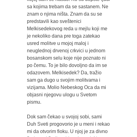
sa kojima trebam da se sastanem. Ne
znam o njima ništa. Znam da su se
predstavili kao sveštenici
Melkisedekovog reda u mejlu koji me
je nekoliko dana pre toga zatekao
usred molitve u mojoj maloj i
neuglednoj drvenoj crkvici u jednom
bosanskom selu koje nije poznato ni
po čemu. To je bilo dovoljno da im se
odazovem. Melkisedek? Da, tražio
sam ga dugo u svojim molitvama i
vizijama. Molio Nebeskog Oca da mi
objasni njegovu ulogu u Svetom
pismu.
Dok sam čekao u svojoj sobi, sami
Duh Sveti progovorio je u meni i rekao
mi da otvorim fioku. U njoj je za divno