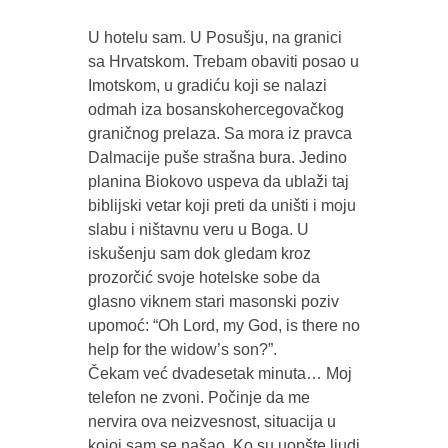
U hotelu sam. U Posušju, na granici
sa Hrvatskom. Trebam obaviti posao u
Imotskom, u gradiću koji se nalazi
odmah iza bosanskohercegovačkog
graničnog prelaza. Sa mora iz pravca
Dalmacije puše strašna bura. Jedino
planina Biokovo uspeva da ublaži taj
biblijski vetar koji preti da uništi i moju
slabu i ništavnu veru u Boga. U
iskušenju sam dok gledam kroz
prozorčić svoje hotelske sobe da
glasno viknem stari masonski poziv
upomoć: “Oh Lord, my God, is there no
help for the widow’s son?”.
Čekam već dvadesetak minuta… Moj
telefon ne zvoni. Počinje da me
nervira ova neizvesnost, situacija u
kojoj sam se našao. Ko su uopšte ljudi