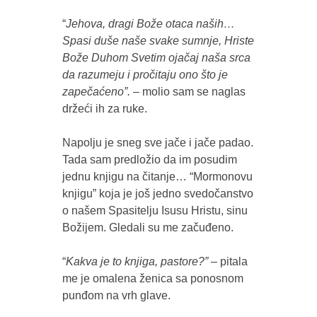
“
Jehova, dragi Bože otaca naših…
Spasi duše naše svake sumnje, Hriste
Bože Duhom Svetim ojačaj naša srca
da razumeju i pročitaju ono što je
zapečaćeno”.
– molio sam se naglas
držeći ih za ruke.
Napolju je sneg sve jače i jače padao.
Tada sam predložio da im posudim
jednu knjigu na čitanje… “Mormonovu
knjigu” koja je još jedno svedočanstvo
o našem Spasitelju Isusu Hristu, sinu
Božijem. Gledali su me začuđeno.
“
Kakva je to knjiga, pastore?” –
pitala
me je omalena ženica sa ponosnom
punđom na vrh glave.