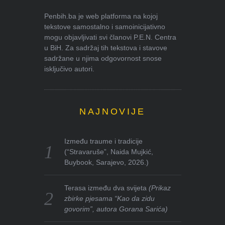
Penbih.ba je web platforma na kojoj
tekstove samostalno i samoinicijativno
mogu objavljivati svi članovi P.E.N. Centra
u BiH. Za sadržaj tih tekstova i stavove
sadržane u njima odgovornost snose
isključivo autori.
NAJNOVIJE
Između traume i tradicije
(“Stravaruše”, Naida Mujkić,
Buybook, Sarajevo, 2026.)
Terasa između dva svijeta
(Prikaz
zbirke pjesama “Kao da zidu
govorim”, autora Gorana Sarića)