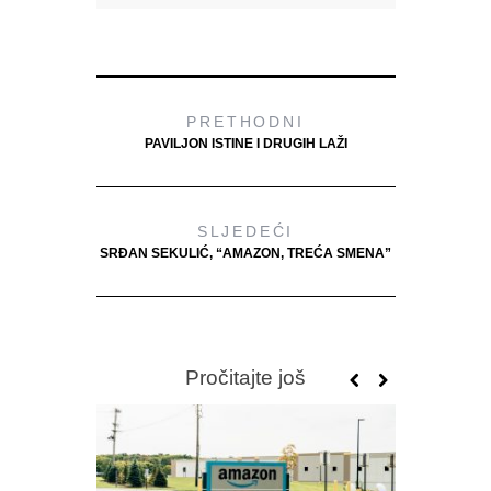
PRETHODNI
PAVILJON ISTINE I DRUGIH LAŽI
SLJEDEĆI
SRĐAN SEKULIĆ, “AMAZON, TREĆA SMENA”
Pročitajte još