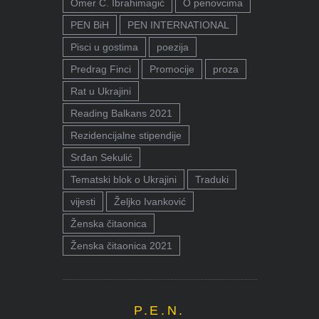
Omer Ć. Ibrahimagić
O penovcima
PEN BiH
PEN INTERNATIONAL
Pisci u gostima
poezija
Predrag Finci
Promocije
proza
Rat u Ukrajini
Reading Balkans 2021
Rezidencijalne stipendije
Srđan Sekulić
Tematski blok o Ukrajini
Traduki
vijesti
Željko Ivanković
Ženska čitaonica
Ženska čitaonica 2021
P.E.N.