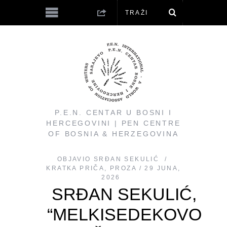
P.E.N. CENTAR U BOSNI I
HERCEGOVINI | PEN CENTRE
OF BOSNIA & HERZEGOVINA
OBJAVIO
SRĐAN SEKULIĆ
KRATKA PRIČA
,
PROZA
29 JUNA,
2026
SRĐAN SEKULIĆ,
“MELKISEDEKOVO