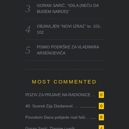
GORAN SARIĆ, “IDILA (NEĆU DA
BUDEM NAROD)”
OBJAVLJEN “NOVI IZRAZ” br. 101-
102
PISMO PODRŠKE ZA VLADIMIRA
ARSENIJEVIĆA
MOST COMMENTED
POZIV ZA PRIJAVE NA RADIONICE ...
0
40. Susreti Zija Dizdarević: ...
0
Povodom Dana pobjede nad faši...
8
Goran Sarić: Tlapnje i varlji...
4