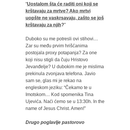
“
Uostalom šta će raditi oni koji se
krštavaju za mrtve? Ako mrtvi
uopšte ne vaskrsavaju, zašto se još
krštavaju za njih
?
”
Duboko su me potresli ovi stihovi…
Zar su među prvim hrišćanima
postojala proxy potapanja? Za one
koji nisu stigli da čuju Hristovo
Jevanđelje? U dubokim me je mislima
prekinula zvonjava telefona. Javio
sam se, glas mi je rekao na
engleskom jeziku: “Čekamo te u
Imotskom… Kod spomenika Tina
Ujevića. Naći ćemo se u 13:30h. In the
name of Jesus Christ. Amen!”
Drugo poglavlje pastorovo