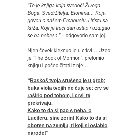
“To je knjiga koja svedoči Živoga
Boga, Svedržitelja, Elohima… Koja
govori o našem Emanuelu, Hristu sa
križa. Koji je treći dan ustao i uzdigao
se na nebesa.”
– odgovorio sam joj.
Njen čovek kleknuo je u crkvi… Uzeo
je “The Book of Mormon”, prelomio
knjigu i počeo čitati iz nje…
“
Raskoš tvoja srušena je u grob;
buka viola tvojih ne čuje se; crv se
raširio pod tobom, i crvi te
prekrivaju.
Kako to da si pao s neba, o
Luciferu, sine zorin! Kako to da si
oboren na zemlju, ti koji si oslabio
narode!”