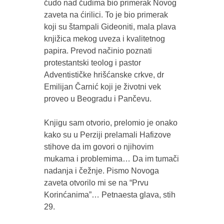
čudo nad čudima bio primerak Novog
zaveta na ćirilici. To je bio primerak
koji su štampali Gideoniti, mala plava
knjižica mekog uveza i kvalitetnog
papira. Prevod načinio poznati
protestantski teolog i pastor
Adventističke hrišćanske crkve, dr
Emilijan Čarnić koji je životni vek
proveo u Beogradu i Pančevu.
Knjigu sam otvorio, prelomio je onako
kako su u Perziji prelamali Hafizove
stihove da im govori o njihovim
mukama i problemima… Da im tumači
nadanja i čežnje. Pismo Novoga
zaveta otvorilo mi se na “Prvu
Korinćanima”… Petnaesta glava, stih
29.