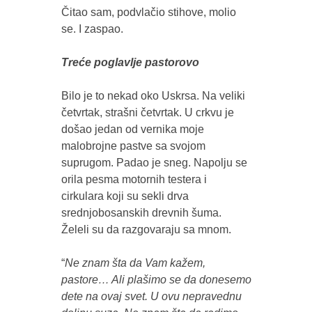
Čitao sam, podvlačio stihove, molio
se. I zaspao.
Treće poglavlje pastorovo
Bilo je to nekad oko Uskrsa. Na veliki
četvrtak, strašni četvrtak. U crkvu je
došao jedan od vernika moje
malobrojne pastve sa svojom
suprugom. Padao je sneg. Napolju se
orila pesma motornih testera i
cirkulara koji su sekli drva
srednjobosanskih drevnih šuma.
Želeli su da razgovaraju sa mnom.
“
Ne znam šta da Vam kažem,
pastore… Ali plašimo se da donesemo
dete na ovaj svet. U ovu nepravednu