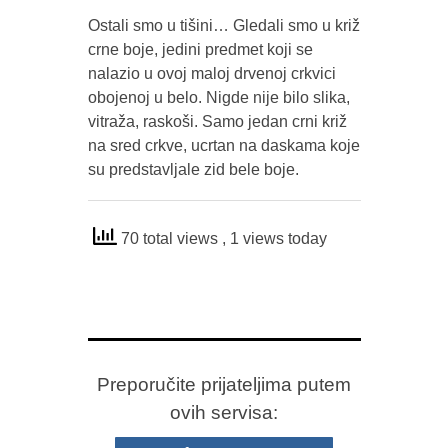
Ostali smo u tišini… Gledali smo u križ
crne boje, jedini predmet koji se
nalazio u ovoj maloj drvenoj crkvici
obojenoj u belo. Nigde nije bilo slika,
vitraža, raskoši. Samo jedan crni križ
na sred crkve, ucrtan na daskama koje
su predstavljale zid bele boje.
70 total views
, 1 views today
Preporučite prijateljima putem
ovih servisa: