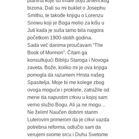
planina koje su imale boju američkog
bizona. Dali su mi buklet o Josephu
Smithu, te takođe knjigu o Lorenzu
Snowu koji je Boga molio za kišu u
Juti kada je suša tamo bila najgora
početkom 1900-stotih godina.
Sada već danima proučavam “The
Book of Mormon”. Čitam ga
konsultujući Bibliju Staroga i Novoga
zaveta. Bože, koliko mi je ova knjiga
pomogla da razumem Hrista našeg
Spasitelja. Moje bi me kolege zbog
ovoga moguće i proklele, zatražile od
mene da napustim crkvu u kojoj sam
verno služio Bogu. Ali ja ne mogu…
Ne želim! Naučen dobrim starim
Luterovim primerom da je crkvi vazda
potrebna reforma, odlučio sam da
verujem svome srcu i Duhu Svetome