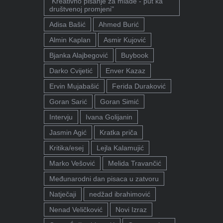
"Kreativno pisanje za mlade - put ka
društvenoj promjeni"
Adisa Bašić
Ahmed Burić
Almin Kaplan
Asmir Kujović
Bjanka Alajbegović
Buybook
Darko Cvijetić
Enver Kazaz
Ervin Mujabašić
Ferida Duraković
Goran Sarić
Goran Simić
Intervju
Ivana Golijanin
Jasmin Agić
Kratka priča
Kritika/esej
Lejla Kalamujić
Marko Vešović
Melida Travančić
Međunarodni dan pisaca u zatvoru
Natječaji
nedžad ibrahimović
Nenad Veličković
Novi Izraz