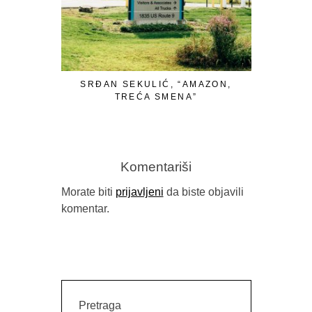
SRĐAN SEKULIĆ, “AMAZON,
PAVILJON
TREĆA SMENA”
Komentariši
Morate biti
prijavljeni
da biste objavili
komentar.
Pretraga