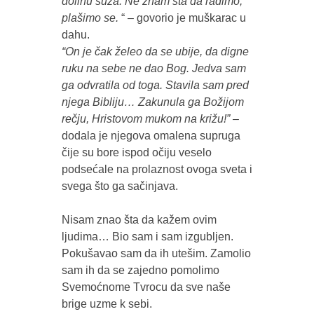
dolinu suza. Ne znam šta da radimo,
plašimo se.
“ – govorio je muškarac u
dahu.
“On je čak želeo da se ubije, da digne
ruku na sebe ne dao Bog. Jedva sam
ga odvratila od toga. Stavila sam pred
njega Bibliju… Zakunula ga Božijom
rečju, Hristovom mukom na križu!” –
dodala je njegova omalena supruga
čije su bore ispod očiju veselo
podsećale na prolaznost ovoga sveta i
svega što ga sačinjava.
Nisam znao šta da kažem ovim
ljudima… Bio sam i sam izgubljen.
Pokušavao sam da ih utešim. Zamolio
sam ih da se zajedno pomolimo
Svemoćnome Tvrocu da sve naše
brige uzme k sebi.