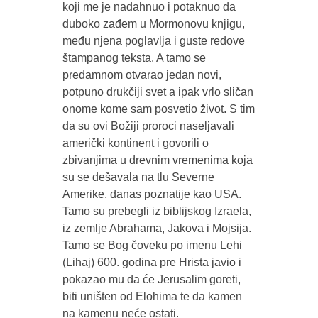
koji me je nadahnuo i potaknuo da
duboko zađem u Mormonovu knjigu,
među njena poglavlja i guste redove
štampanog teksta. A tamo se
predamnom otvarao jedan novi,
potpuno drukčiji svet a ipak vrlo sličan
onome kome sam posvetio život. S tim
da su ovi Božiji proroci naseljavali
američki kontinent i govorili o
zbivanjima u drevnim vremenima koja
su se dešavala na tlu Severne
Amerike, danas poznatije kao USA.
Tamo su prebegli iz biblijskog Izraela,
iz zemlje Abrahama, Jakova i Mojsija.
Tamo se Bog čoveku po imenu Lehi
(Lihaj) 600. godina pre Hrista javio i
pokazao mu da će Jerusalim goreti,
biti uništen od Elohima te da kamen
na kamenu neće ostati.