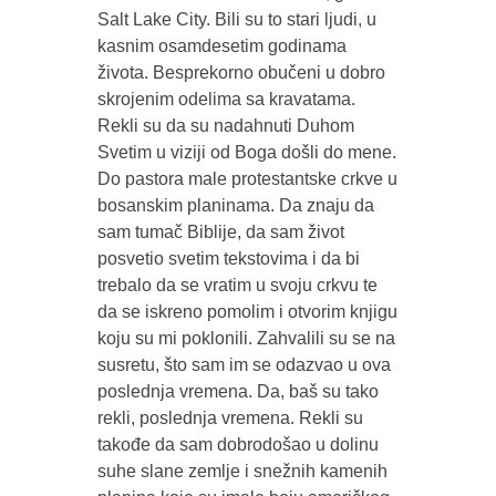
Salt Lake City. Bili su to stari ljudi, u
kasnim osamdesetim godinama
života. Besprekorno obučeni u dobro
skrojenim odelima sa kravatama.
Rekli su da su nadahnuti Duhom
Svetim u viziji od Boga došli do mene.
Do pastora male protestantske crkve u
bosanskim planinama. Da znaju da
sam tumač Biblije, da sam život
posvetio svetim tekstovima i da bi
trebalo da se vratim u svoju crkvu te
da se iskreno pomolim i otvorim knjigu
koju su mi poklonili. Zahvalili su se na
susretu, što sam im se odazvao u ova
poslednja vremena. Da, baš su tako
rekli, poslednja vremena. Rekli su
takođe da sam dobrodošao u dolinu
suhe slane zemlje i snežnih kamenih