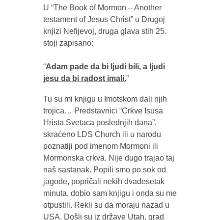
U “The Book of Mormon – Another
testament of Jesus Christ” u Drugoj
knjizi Nefijevoj, druga glava stih 25.
stoji zapisano:
“
Adam pade da bi ljudi bili, a ljudi
jesu da bi radost imali.
”
Tu su mi knjigu u Imotskom dali njih
trojica… Predstavnici “Crkve Isusa
Hrista Svetaca poslednjih dana”,
skraćeno LDS Church ili u narodu
poznatiji pod imenom Mormoni ili
Mormonska crkva. Nije dugo trajao taj
naš sastanak. Popili smo po sok od
jagode, popričali nekih dvadesetak
minuta, dobio sam knjigu i onda su me
otpustili. Rekli su da moraju nazad u
USA. Došli su iz države Utah, grad