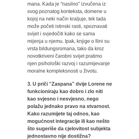
mana. Kada je “nasilno” izvučena iz
svog poznatog konteksta, domene u
kojoj na neki način kraljuje, tek tada
može početi istinski rasti, spoznavati
svijet i svjedočiti kako se sama
mijenja u njemu. Ipak, knjige o Ilini su
vrsta bildungsromana, tako da kroz
novotkriveni čarobni svijet pratimo
njen psihološki razvoj i razumijevanje
moralne kompleksnosti u životu.
3. U priči “Zaspana” dvije Lorene ne
funkcioniraju kao dobro i zlo niti
kao svjesno i nesvjesno, nego
polažu jednako pravo na stvarnost.
Kako razumijete taj odnos, kao
mogućnost integracije ili kao nešto
što sugeriše da cjelovitost subjekta
jednostavno nije dostižna?