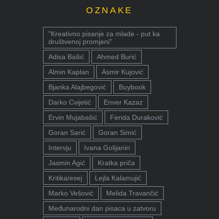
OZNAKE
"Kreativno pisanje za mlade - put ka
društvenoj promjeni"
Adisa Bašić
Ahmed Burić
Almin Kaplan
Asmir Kujović
Bjanka Alajbegović
Buybook
Darko Cvijetić
Enver Kazaz
Ervin Mujabašić
Ferida Duraković
Goran Sarić
Goran Simić
Intervju
Ivana Golijanin
Jasmin Agić
Kratka priča
Kritika/esej
Lejla Kalamujić
Marko Vešović
Melida Travančić
Međunarodni dan pisaca u zatvoru