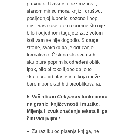
prevruće. Uživate u bezbrižnosti,
slanom mirisu mora, knjizi, društvu,
posljednjoj lubenici sezone i hop,
misli vas nose prema onome što nije
bilo i odjednom tugujete za životom
koji vam se nije dogodio. S druge
strane, svakako da je odricanje
formativno. Čistimo slojeve da bi
skulptura poprimila određeni oblik.
Ipak, bilo bi tako lijepo da je to
skulptura od plastelina, koja može
barem ponekad biti preoblikovana.
5. Vaš album
Goli pesni
funkcionira
na granici književnosti i muzike.
Mijenja li zvuk značenje teksta ili ga
čini vidljivijim?
– Za razliku od pisanja knjiga, ne