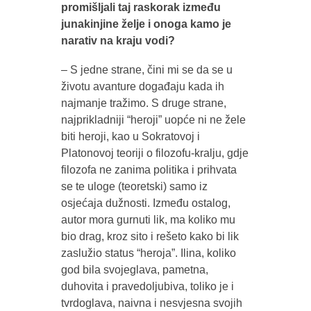
promišljali taj raskorak između
junakinjine želje i onoga kamo je
narativ na kraju vodi?
– S jedne strane, čini mi se da se u
životu avanture događaju kada ih
najmanje tražimo. S druge strane,
najprikladniji “heroji” uopće ni ne žele
biti heroji, kao u Sokratovoj i
Platonovoj teoriji o filozofu-kralju, gdje
filozofa ne zanima politika i prihvata
se te uloge (teoretski) samo iz
osjećaja dužnosti. Između ostalog,
autor mora gurnuti lik, ma koliko mu
bio drag, kroz sito i rešeto kako bi lik
zaslužio status “heroja”. Ilina, koliko
god bila svojeglava, pametna,
duhovita i pravedoljubiva, toliko je i
tvrdoglava, naivna i nesvjesna svojih