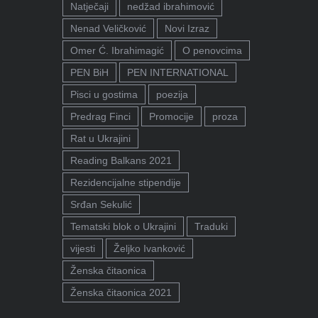
Natječaji
nedžad ibrahimović
Nenad Veličković
Novi Izraz
Omer Ć. Ibrahimagić
O penovcima
PEN BiH
PEN INTERNATIONAL
Pisci u gostima
poezija
Predrag Finci
Promocije
proza
Rat u Ukrajini
Reading Balkans 2021
Rezidencijalne stipendije
Srđan Sekulić
Tematski blok o Ukrajini
Traduki
vijesti
Željko Ivanković
Ženska čitaonica
Ženska čitaonica 2021