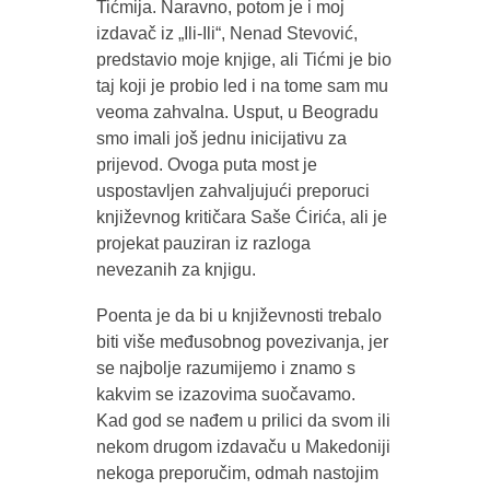
Tićmija. Naravno, potom je i moj
izdavač iz „Ili-Ili“, Nenad Stevović,
predstavio moje knjige, ali Tićmi je bio
taj koji je probio led i na tome sam mu
veoma zahvalna. Usput, u Beogradu
smo imali još jednu inicijativu za
prijevod. Ovoga puta most je
uspostavljen zahvaljujući preporuci
književnog kritičara Saše Ćirića, ali je
projekat pauziran iz razloga
nevezanih za knjigu.
Poenta je da bi u književnosti trebalo
biti više međusobnog povezivanja, jer
se najbolje razumijemo i znamo s
kakvim se izazovima suočavamo.
Kad god se nađem u prilici da svom ili
nekom drugom izdavaču u Makedoniji
nekoga preporučim, odmah nastojim