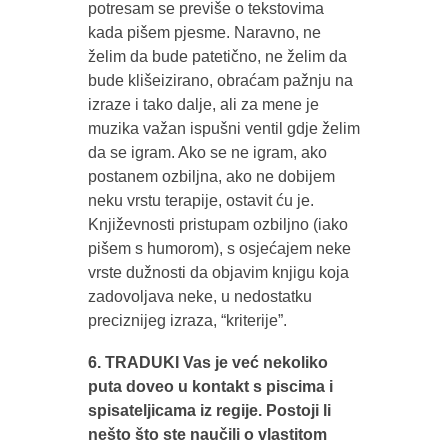
potresam se previše o tekstovima
kada pišem pjesme. Naravno, ne
želim da bude patetično, ne želim da
bude klišeizirano, obraćam pažnju na
izraze i tako dalje, ali za mene je
muzika važan ispušni ventil gdje želim
da se igram. Ako se ne igram, ako
postanem ozbiljna, ako ne dobijem
neku vrstu terapije, ostavit ću je.
Književnosti pristupam ozbiljno (iako
pišem s humorom), s osjećajem neke
vrste dužnosti da objavim knjigu koja
zadovoljava neke, u nedostatku
preciznijeg izraza, “kriterije”.
6. TRADUKI Vas je već nekoliko
puta doveo u kontakt s piscima i
spisateljicama iz regije. Postoji li
nešto što ste naučili o vlastitom