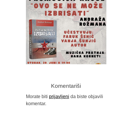
TRADUKI 
PROMOCIJA KNJIGE “OVO SE NE
MOŽE IZBRISATI” ANDRAŽA
Komentariši
ROŽMANA
Morate biti
prijavljeni
da biste objavili
komentar.