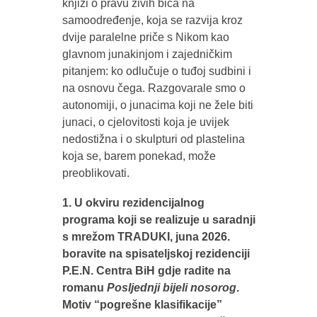
knjizi o pravu živih bića na
samoodređenje, koja se razvija kroz
dvije paralelne priče s Nikom kao
glavnom junakinjom i zajedničkim
pitanjem: ko odlučuje o tuđoj sudbini i
na osnovu čega. Razgovarale smo o
autonomiji, o junacima koji ne žele biti
junaci, o cjelovitosti koja je uvijek
nedostižna i o skulpturi od plastelina
koja se, barem ponekad, može
preoblikovati.
1. U okviru rezidencijalnog
programa koji se realizuje u saradnji
s mrežom TRADUKI, juna 2026.
boravite na spisateljskoj rezidenciji
P.E.N. Centra BiH gdje radite na
romanu
Posljednji bijeli nosorog
.
Motiv “pogrešne klasifikacije”