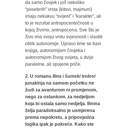
da samo čovjek i još nekoliko
“posebnih” vrsta (kitovi, majmuni)
imaju nekakvu “svijest” i “karakter”, ali
to je rezultat antropocentričnosti u
kojoj živimo, antropocena. Sve što je
živo ima svoju vrstu svjesnosti i vlastiti
oblik autonomije. Upravo time se bavi
knjiga, autonomijom čovjeka i
autonomijom živog svijeta, u dvije
paralelne, ali spojene priče.
2. U romanu
Ilina i šumski trolovi
junakinja na samom početku ne
žudi za avanturom ni promjenom,
nego za ostankom, za nedjeljom
koja bi ostala samo nedjelja. Ilinina
želja paradoksalno je usmjerena
prema nepokretu, a pripovjedna
logika ipak je pokreće. Kako ste