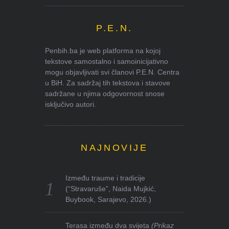
P.E.N.
Penbih.ba je web platforma na kojoj
tekstove samostalno i samoinicijativno
mogu objavljivati svi članovi P.E.N. Centra
u BiH. Za sadržaj tih tekstova i stavove
sadržane u njima odgovornost snose
isključivo autori.
NAJNOVIJE
Između traume i tradicije
(“Stravaruše”, Naida Mujkić,
Buybook, Sarajevo, 2026.)
Terasa između dva svijeta
(Prikaz