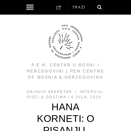
P.E.N. CENTAR U BOSNI I
HERCEGOVINI | PEN CENTRE
OF BOSNIA & HERZEGOVINA
OBJAVIO
SEKRETAR
INTERVJU
,
PISCI U GOSTIMA
4 JULA, 2026
HANA
KORNETI: O
PISANJU,