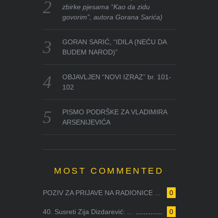
zbirke pjesama “Kao da zidu
govorim”, autora Gorana Sarića)
GORAN SARIĆ, “IDILA (NEĆU DA
BUDEM NAROD)”
OBJAVLJEN “NOVI IZRAZ” br. 101-
102
PISMO PODRŠKE ZA VLADIMIRA
ARSENIJEVIĆA
MOST COMMENTED
POZIV ZA PRIJAVE NA RADIONICE ...
0
40. Susreti Zija Dizdarević: ...
0