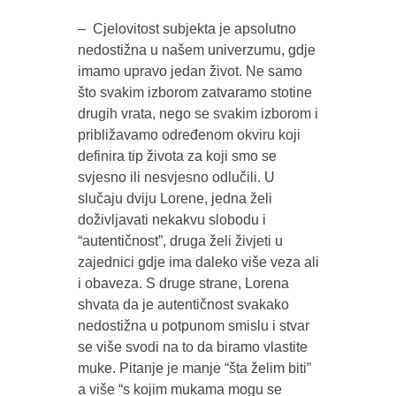
– Cjelovitost subjekta je apsolutno
nedostižna u našem univerzumu, gdje
imamo upravo jedan život. Ne samo
što svakim izborom zatvaramo stotine
drugih vrata, nego se svakim izborom i
približavamo određenom okviru koji
definira tip života za koji smo se
svjesno ili nesvjesno odlučili. U
slučaju dviju Lorene, jedna želi
doživljavati nekakvu slobodu i
“autentičnost”, druga želi živjeti u
zajednici gdje ima daleko više veza ali
i obaveza. S druge strane, Lorena
shvata da je autentičnost svakako
nedostižna u potpunom smislu i stvar
se više svodi na to da biramo vlastite
muke. Pitanje je manje “šta želim biti”
a više “s kojim mukama mogu se