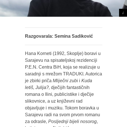
Razgovarala: Semina Sadiković
Hana Korneti (1992, Skoplje) boravi u
Sarajevu na spisateljskoj rezidenciji
P.E.N. Centra BiH, koja se realizuje u
saradnji s mrežom TRADUKI. Autorica
je zbirki priča
Mliječni zub
i i
Kuda
letiš, Julija?,
dječijih fantastičnih
romana o Ilini, publicistike i dječije
slikovnice, a uz književni rad
objavljuje i muziku. Tokom boravka u
Sarajevu radi na svom prvom romanu
za odrasle,
Posljednji bijeli nosorog
,