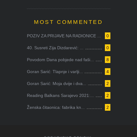
MOST COMMENTED
POZIV ZA PRIJAVE NA RADIONICE ...
0
40. Susreti Zija Dizdarević: ...
0
Povodom Dana pobjede nad faši...
8
Goran Sarić: Tlapnje i varlji...
4
Goran Sarić: Moja dvije i dva...
2
Reading Balkans Sarajevo 2021:...
2
Ženska čitaonica: fabrika kn...
2