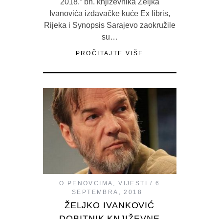
2018.” bh. književnika Željka
Ivanovića izdavačke kuće Ex libris,
Rijeka i Synopsis Sarajevo zaokružile
su…
PROČITAJTE VIŠE
O PENOVCIMA
,
VIJESTI
6
SEPTEMBRA, 2018
ŽELJKO IVANKOVIĆ
DOBITNIK KNJIŽEVNE