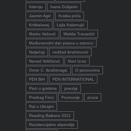
Intervju
Ivana Golijanin
Jasmin Agić
Kratka priča
Kritika/esej
Lejla Kalamujić
Marko Vešović
Melida Travančić
Međunarodni dan pisaca u zatvoru
Natječaji
nedžad ibrahimović
Nenad Veličković
Novi Izraz
Omer Ć. Ibrahimagić
O penovcima
PEN BiH
PEN INTERNATIONAL
Pisci u gostima
poezija
Predrag Finci
Promocije
proza
Rat u Ukrajini
Reading Balkans 2021
Rezidencijalne stipendije