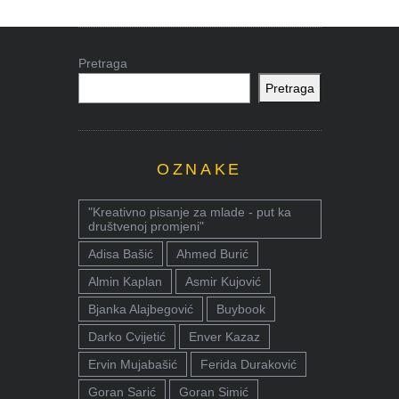
Pretraga
Pretraga
OZNAKE
"Kreativno pisanje za mlade - put ka
društvenoj promjeni"
Adisa Bašić
Ahmed Burić
Almin Kaplan
Asmir Kujović
Bjanka Alajbegović
Buybook
Darko Cvijetić
Enver Kazaz
Ervin Mujabašić
Ferida Duraković
Goran Sarić
Goran Simić