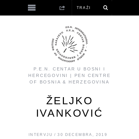
P.E.N. CENTAR U BOSNI I
HERCEGOVINI | PEN CENTRE
OF BOSNIA & HERZEGOVINA
ŽELJKO
IVANKOVIĆ
INTERVJU
30 DECEMBRA, 2019