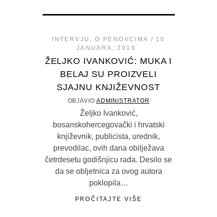
INTERVJU
,
O PENOVCIMA
10
JANUARA, 2019
ŽELJKO IVANKOVIĆ: MUKA I
BELAJ SU PROIZVELI
SJAJNU KNJIŽEVNOST
OBJAVIO
ADMINISTRATOR
Željko Ivanković,
bosanskohercegovački i hrvatski
književnik, publicista, urednik,
prevodilac, ovih dana obilježava
četrdesetu godišnjicu rada. Desilo se
da se obljetnica za ovog autora
poklopila…
PROČITAJTE VIŠE