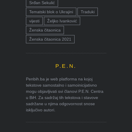
Srđan Sekulić
Tematski blok o Ukrajini
Traduki
vijesti
Željko Ivanković
Ženska čitaonica
Ženska čitaonica 2021
P.E.N.
Penbih.ba je web platforma na kojoj
tekstove samostalno i samoinicijativno
mogu objavljivati svi članovi P.E.N. Centra
u BiH. Za sadržaj tih tekstova i stavove
sadržane u njima odgovornost snose
isključivo autori.