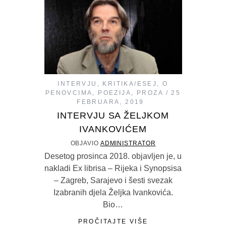
INTERVJU
,
KRITIKA/ESEJ
,
O
PENOVCIMA
,
POEZIJA
,
PROZA
25
FEBRUARA, 2019
INTERVJU SA ŽELJKOM
IVANKOVIĆEM
OBJAVIO
ADMINISTRATOR
Desetog prosinca 2018. objavljen je, u
nakladi Ex librisa – Rijeka i Synopsisa
– Zagreb, Sarajevo i šesti svezak
Izabranih djela Željka Ivankovića.
Bio…
PROČITAJTE VIŠE