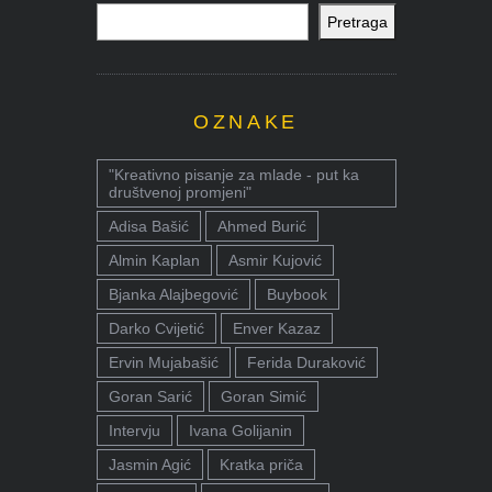
Pretraga
OZNAKE
"Kreativno pisanje za mlade - put ka
društvenoj promjeni"
Adisa Bašić
Ahmed Burić
Almin Kaplan
Asmir Kujović
Bjanka Alajbegović
Buybook
Darko Cvijetić
Enver Kazaz
Ervin Mujabašić
Ferida Duraković
Goran Sarić
Goran Simić
Intervju
Ivana Golijanin
Jasmin Agić
Kratka priča