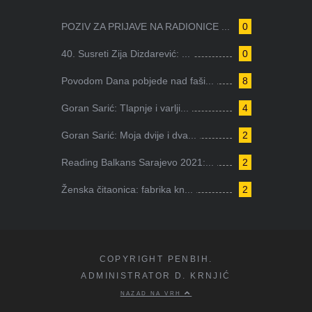
POZIV ZA PRIJAVE NA RADIONICE ...
0
40. Susreti Zija Dizdarević: ...
0
Povodom Dana pobjede nad faši...
8
Goran Sarić: Tlapnje i varlji...
4
Goran Sarić: Moja dvije i dva...
2
Reading Balkans Sarajevo 2021:...
2
Ženska čitaonica: fabrika kn...
2
COPYRIGHT PENBIH.
ADMINISTRATOR D. KRNJIĆ
NAZAD NA VRH