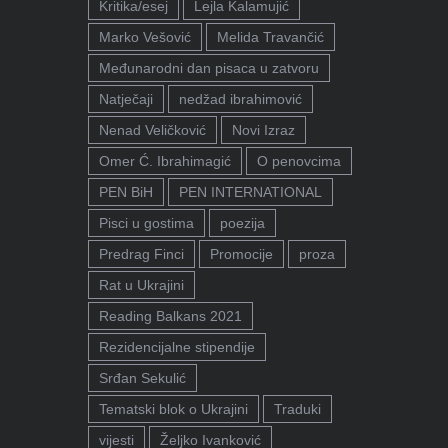
Kritika/esej
Lejla Kalamujić
Marko Vešović
Melida Travančić
Međunarodni dan pisaca u zatvoru
Natječaji
nedžad ibrahimović
Nenad Veličković
Novi Izraz
Omer Ć. Ibrahimagić
O penovcima
PEN BiH
PEN INTERNATIONAL
Pisci u gostima
poezija
Predrag Finci
Promocije
proza
Rat u Ukrajini
Reading Balkans 2021
Rezidencijalne stipendije
Srđan Sekulić
Tematski blok o Ukrajini
Traduki
vijesti
Željko Ivanković