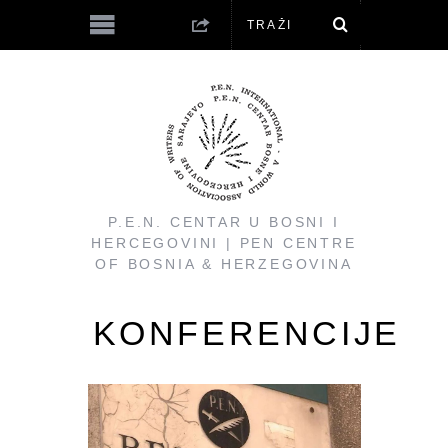
P.E.N. CENTAR U BOSNI I
HERCEGOVINI | PEN CENTRE
OF BOSNIA & HERZEGOVINA
KONFERENCIJE