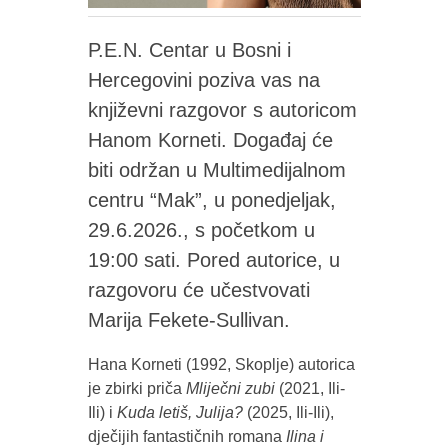
P.E.N. Centar u Bosni i
Hercegovini poziva vas na
književni razgovor s autoricom
Hanom Korneti. Događaj će
biti održan u Multimedijalnom
centru “Mak”, u ponedjeljak,
29.6.2026., s početkom u
19:00 sati. Pored autorice, u
razgovoru će učestvovati
Marija Fekete-Sullivan.
Hana Korneti (1992, Skoplje) autorica
je zbirki priča
Mliječni zubi
(2021, Ili-
Ili) i
Kuda letiš, Julija?
(2025, Ili-Ili),
dječijih fantastičnih romana
Ilina i