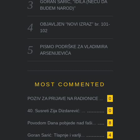
GORAN SARIĆ, “IDILA (NEĆU DA
BUDEM NAROD)”
OBJAVLJEN “NOVI IZRAZ” br. 101-
102
PISMO PODRŠKE ZA VLADIMIRA
ARSENIJEVIĆA
MOST COMMENTED
POZIV ZA PRIJAVE NA RADIONICE ...
0
40. Susreti Zija Dizdarević: ...
0
Povodom Dana pobjede nad faši...
8
Goran Sarić: Tlapnje i varlji...
4