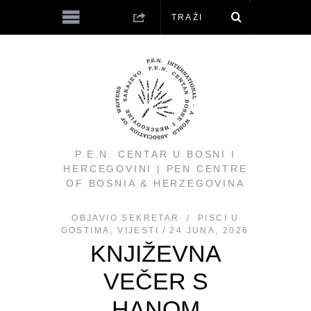
P.E.N. CENTAR U BOSNI I
HERCEGOVINI | PEN CENTRE
OF BOSNIA & HERZEGOVINA
OBJAVIO
SEKRETAR
PISCI U
GOSTIMA
,
VIJESTI
24 JUNA, 2026
KNJIŽEVNA
VEČER S
HANOM