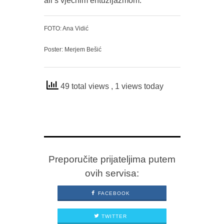
ali s vječnim entuzijazmom.
FOTO: Ana Vidić
Poster: Merjem Bešić
49 total views
, 1 views today
Preporučite prijateljima putem
ovih servisa:
FACEBOOK
TWITTER