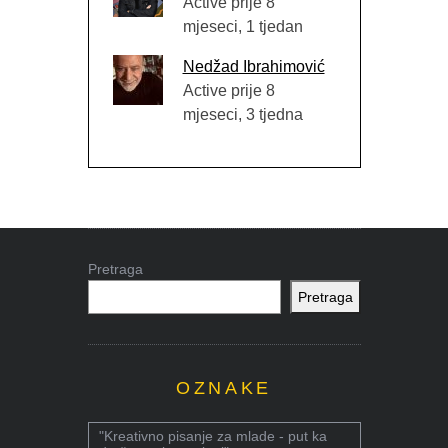
Active prije 8
mjeseci, 1 tjedan
Nedžad Ibrahimović
Active prije 8
mjeseci, 3 tjedna
Pretraga
Pretraga
OZNAKE
"Kreativno pisanje za mlade - put ka