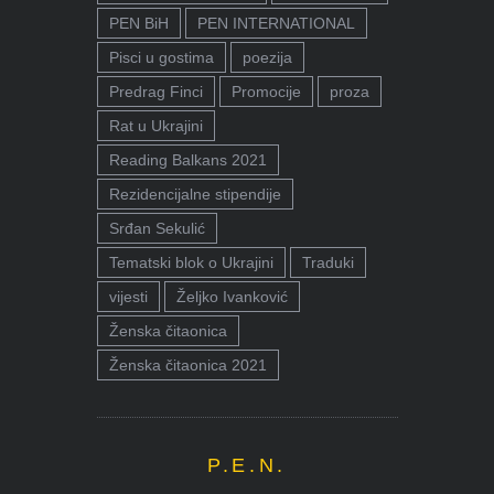
PEN BiH
PEN INTERNATIONAL
Pisci u gostima
poezija
Predrag Finci
Promocije
proza
Rat u Ukrajini
Reading Balkans 2021
Rezidencijalne stipendije
Srđan Sekulić
Tematski blok o Ukrajini
Traduki
vijesti
Željko Ivanković
Ženska čitaonica
Ženska čitaonica 2021
P.E.N.