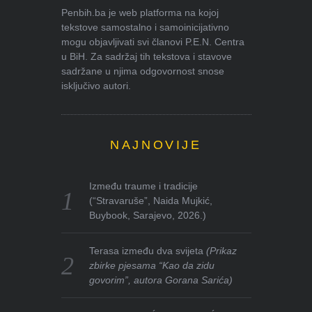
Penbih.ba je web platforma na kojoj
tekstove samostalno i samoinicijativno
mogu objavljivati svi članovi P.E.N. Centra
u BiH. Za sadržaj tih tekstova i stavove
sadržane u njima odgovornost snose
isključivo autori.
NAJNOVIJE
Između traume i tradicije
(“Stravaruše”, Naida Mujkić,
Buybook, Sarajevo, 2026.)
Terasa između dva svijeta
(Prikaz
zbirke pjesama “Kao da zidu
govorim”, autora Gorana Sarića)