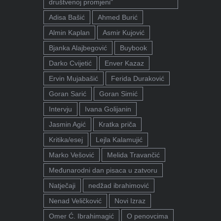
društvenoj promjeni"
Adisa Bašić
Ahmed Burić
Almin Kaplan
Asmir Kujović
Bjanka Alajbegović
Buybook
Darko Cvijetić
Enver Kazaz
Ervin Mujabašić
Ferida Duraković
Goran Sarić
Goran Simić
Intervju
Ivana Golijanin
Jasmin Agić
Kratka priča
Kritika/esej
Lejla Kalamujić
Marko Vešović
Melida Travančić
Međunarodni dan pisaca u zatvoru
Natječaji
nedžad ibrahimović
Nenad Veličković
Novi Izraz
Omer Ć. Ibrahimagić
O penovcima