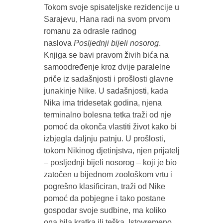
Tokom svoje spisateljske rezidencije u
Sarajevu, Hana radi na svom prvom
romanu za odrasle radnog
naslova
Posljednji bijeli nosorog
.
Knjiga se bavi pravom živih bića na
samoodređenje kroz dvije paralelne
priče iz sadašnjosti i prošlosti glavne
junakinje Nike. U sadašnjosti, kada
Nika ima tridesetak godina, njena
terminalno bolesna tetka traži od nje
pomoć da okonča vlastiti život kako bi
izbjegla daljnju patnju. U prošlosti,
tokom Nikinog djetinjstva, njen prijatelj
– posljednji bijeli nosorog – koji je bio
zatočen u bijednom zoološkom vrtu i
pogrešno klasificiran, traži od Nike
pomoć da pobjegne i tako postane
gospodar svoje sudbine, ma koliko
ona bila kratka ili teška. Istovremeno,