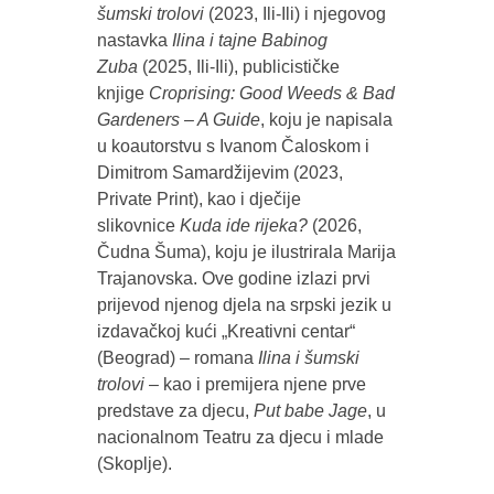
šumski trolovi
(2023, Ili-Ili) i njegovog
nastavka
Ilina i tajne Babinog
Zuba
(2025, Ili-Ili), publicističke
knjige
Croprising: Good Weeds & Bad
Gardeners – A Guide
, koju je napisala
u koautorstvu s Ivanom Čaloskom i
Dimitrom Samardžijevim (2023,
Private Print), kao i dječije
slikovnice
Kuda ide rijeka?
(2026,
Čudna Šuma), koju je ilustrirala Marija
Trajanovska. Ove godine izlazi prvi
prijevod njenog djela na srpski jezik u
izdavačkoj kući „Kreativni centar“
(Beograd) – romana
Ilina i šumski
trolovi
– kao i premijera njene prve
predstave za djecu,
Put babe Jage
, u
nacionalnom Teatru za djecu i mlade
(Skoplje).