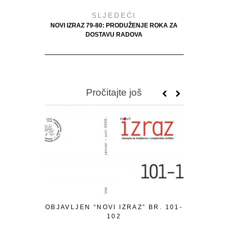
SLJEDEĆI
NOVI IZRAZ 79-80: PRODUŽENJE ROKA ZA
DOSTAVU RADOVA
Pročitajte još
OBJAVLJEN “NOVI IZRAZ” BR. 101-
POZIV ZA 
102
TEMATSKI