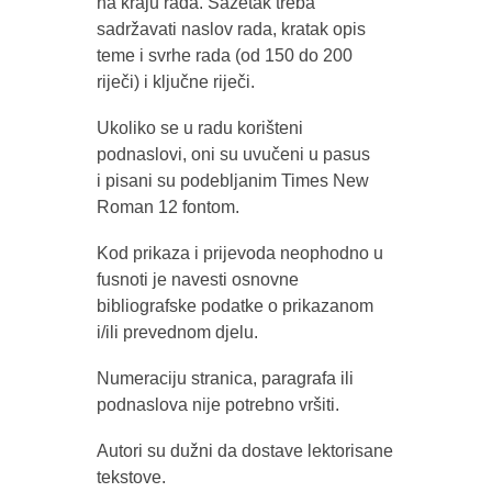
na kraju rada. Sažetak treba
sadržavati naslov rada, kratak opis
teme i svrhe rada (od 150 do 200
riječi) i ključne riječi.
Ukoliko se u radu korišteni
podnaslovi, oni su uvučeni u pasus
i pisani su podebljanim Times New
Roman 12 fontom.
Kod prikaza i prijevoda neophodno u
fusnoti je navesti osnovne
bibliografske podatke o prikazanom
i/ili prevednom djelu.
Numeraciju stranica, paragrafa ili
podnaslova nije potrebno vršiti.
Autori su dužni da dostave lektorisane
tekstove.