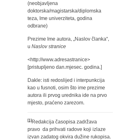
(neobjavljena
doktorska/magistarska/diplomska
teza, Ime univerziteta, godina
odbrane)
Prezime Ime autora, „Naslov članka“,
u
Naslov stranice
<http://www.adresastranice>
[pristupljeno dan.mjesec. godina.]
Dakle: isti redoslijed i interpunkcija
kao u fusnoti, osim što ime prezime
autora ili prvog urednika ide na prvo
mjesto, praćeno zarezom.
[1]
Redakcija časopisa zadržava
pravo da prihvati radove koji izlaze
izvan zadatog okvira dužine rukopisa.