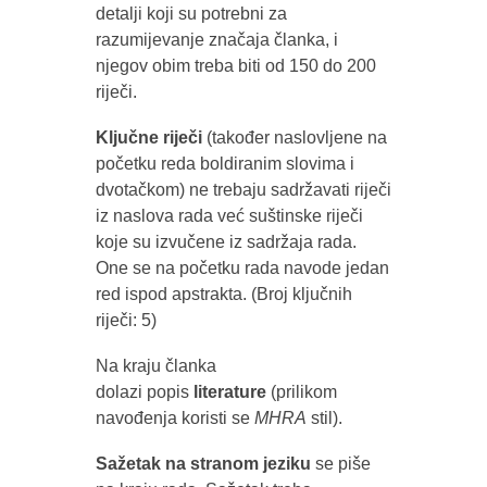
detalji koji su potrebni za
razumijevanje značaja članka, i
njegov obim treba biti od 150 do 200
riječi.
Ključne r
ij
eči
(također naslovljene na
početku reda boldiranim slovima i
dvotačkom) ne trebaju sadržavati riječi
iz naslova rada već suštinske riječi
koje su izvučene iz sadržaja rada.
One se na početku rada navode jedan
red ispod apstrakta. (Broj ključnih
riječi: 5)
Na kraju članka
dolazi popis
literature
(prilikom
navođenja koristi se
MHRA
stil).
Sažetak na stranom jeziku
se piše