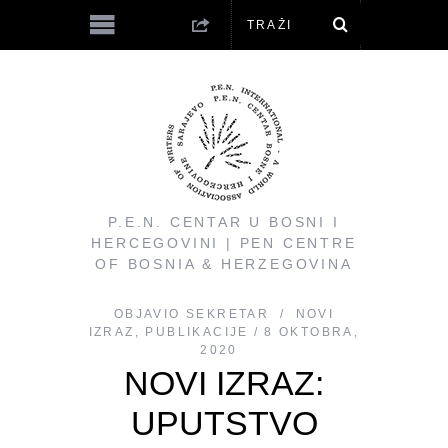
P.E.N. CENTAR U BOSNI I
HERCEGOVINI | PEN CENTRE
OF BOSNIA & HERZEGOVINA
OBJAVIO
SEKRETAR
NOVI
IZRAZ
,
PUBLIKACIJE
8 OKTOBRA,
2020
NOVI IZRAZ:
UPUTSTVO