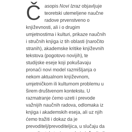
Č
asopis
Novi Izraz
objavljuje
teoretski utemeljene naučne
radove prvenstveno o
književnosti, ali i o drugim
umjetnostima i kulturi, prikaze naučnih
i stručnih knjiga iz tih oblasti (naročito
stranih), akademske kritike književnih
tekstova (pogotovo novijih), te
studijske eseje koji pokušavaju
pronaći novi model razmišljanja o
nekom aktualnom književnom,
umjetničkom ili kulturnom problemu u
širem društvenom kontekstu. U
razmatranje ćemo uzeti i prevode
važnijih naučnih radova, odlomaka iz
knjiga i akademskih eseja, ali uz njih
ćemo tražiti i dokaz da je
prevoditelj/prevoditeljica, u slučaju da