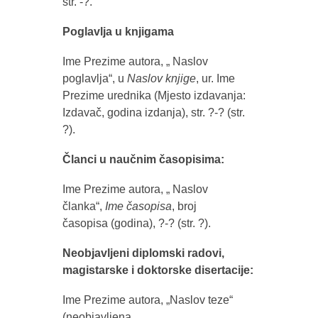
str. -?.
Poglavlja u knjigama
Ime Prezime autora, „ Naslov
poglavlja“, u
Naslov knjige
, ur. Ime
Prezime urednika
(Mjesto izdavanja:
Izdavač, godina izdanja), str. ?-? (str.
?).
Članci u naučnim časopisima:
Ime Prezime autora, „ Naslov
članka“,
Ime časopisa
, broj
časopisa
(godina), ?-? (str. ?).
Neobjavljeni diplomski radovi,
magistarske i doktorske disertacije:
Ime Prezime autora, „Naslov teze“
(neobjavljena