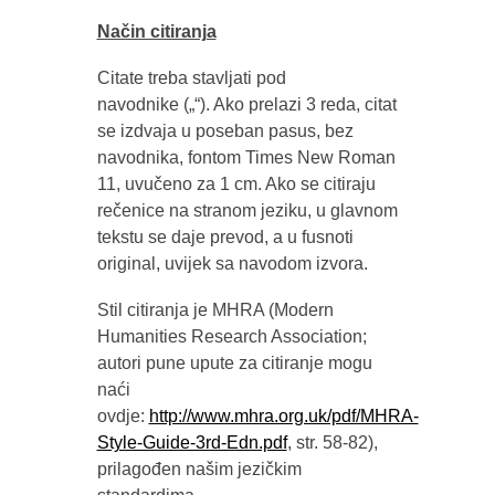
Način citiranja
Citate treba stavljati pod
navodnike („“). Ako prelazi 3 reda, citat
se izdvaja u poseban pasus, bez
navodnika, fontom Times New Roman
11, uvučeno za 1 cm. Ako se citiraju
rečenice na stranom jeziku, u glavnom
tekstu se daje prevod, a u fusnoti
original, uvijek sa navodom izvora.
Stil citiranja je MHRA (Modern
Humanities Research Association;
autori pune upute za citiranje mogu
naći
ovdje:
http://www.mhra.org.uk/pdf/MHRA-
Style-Guide-3rd-Edn.pdf
, str. 58-82),
prilagođen našim jezičkim