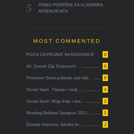
PISMO PODRŠKE ZA VLADIMIRA
ARSENIJEVIĆA
MOST COMMENTED
POZIV ZA PRIJAVE NA RADIONICE ...
0
40. Susreti Zija Dizdarević: ...
0
Povodom Dana pobjede nad faši...
8
Goran Sarić: Tlapnje i varlji...
4
Goran Sarić: Moja dvije i dva...
2
Reading Balkans Sarajevo 2021:...
2
Ženska čitaonica: fabrika kn...
2