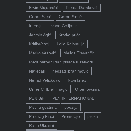
Ervin Mujabašić
Ferida Duraković
Goran Sarić
Goran Simić
Intervju
Ivana Golijanin
Jasmin Agić
Kratka priča
Kritika/esej
Lejla Kalamujić
Marko Vešović
Melida Travančić
Međunarodni dan pisaca u zatvoru
Natječaji
nedžad ibrahimović
Nenad Veličković
Novi Izraz
Omer Ć. Ibrahimagić
O penovcima
PEN BiH
PEN INTERNATIONAL
Pisci u gostima
poezija
Predrag Finci
Promocije
proza
Rat u Ukrajini