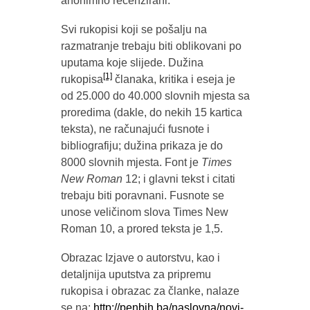
anonimno recenzirani.
Svi rukopisi koji se pošalju na
razmatranje trebaju biti oblikovani po
uputama koje slijede. Dužina
[1]
rukopisa
članaka, kritika i eseja je
od 25.000 do 40.000 slovnih mjesta sa
proredima (dakle, do nekih 15 kartica
teksta), ne računajući fusnote i
bibliografiju; dužina prikaza je do
8000 slovnih mjesta. Font je
Times
New Roman
12; i glavni tekst i citati
trebaju biti poravnani. Fusnote se
unose veličinom slova Times New
Roman 10, a prored teksta je 1,5.
Obrazac Izjave o autorstvu, kao i
detaljnija uputstva za pripremu
rukopisa i obrazac za članke, nalaze
se na:
http://penbih.ba/naslovna/novi-