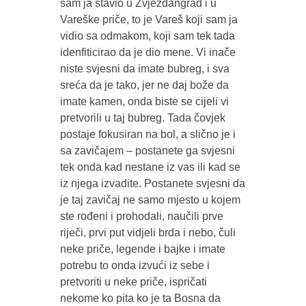
sam ja stavio u Zvjezdangrad i u
Vareške priče, to je Vareš koji sam ja
vidio sa odmakom, koji sam tek tada
idenfiticirao da je dio mene. Vi inače
niste svjesni da imate bubreg, i sva
sreća da je tako, jer ne daj bože da
imate kamen, onda biste se cijeli vi
pretvorili u taj bubreg. Tada čovjek
postaje fokusiran na bol, a slično je i
sa zavičajem – postanete ga svjesni
tek onda kad nestane iz vas ili kad se
iz njega izvadite. Postanete svjesni da
je taj zavičaj ne samo mjesto u kojem
ste rođeni i prohodali, naučili prve
riječi, prvi put vidjeli brda i nebo, čuli
neke priče, legende i bajke i imate
potrebu to onda izvući iz sebe i
pretvoriti u neke priče, ispričati
nekome ko pita ko je ta Bosna da