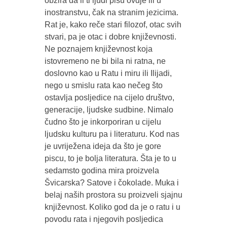
obzira da li ti ljudi pišu ovdje ili u
inostranstvu, čak na stranim jezicima.
Rat je, kako reče stari filozof, otac svih
stvari, pa je otac i dobre književnosti.
Ne poznajem književnost koja
istovremeno ne bi bila ni ratna, ne
doslovno kao u Ratu i miru ili Ilijadi,
nego u smislu rata kao nečeg što
ostavlja posljedice na cijelo društvo,
generacije, ljudske sudbine. Nimalo
čudno što je inkorporiran u cijelu
ljudsku kulturu pa i literaturu. Kod nas
je uvriježena ideja da što je gore
piscu, to je bolja literatura. Šta je to u
sedamsto godina mira proizvela
Švicarska? Satove i čokolade. Muka i
belaj naših prostora su proizveli sjajnu
književnost. Koliko god da je o ratu i u
povodu rata i njegovih posljedica