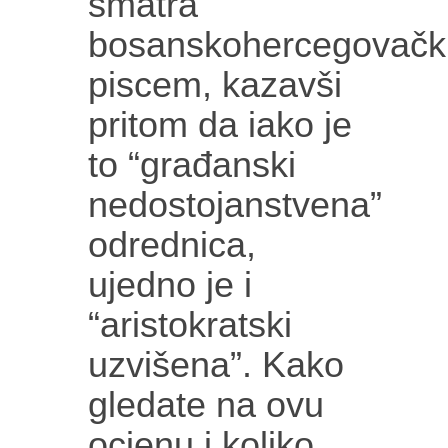
smatra
bosanskohercegovačk
piscem, kazavši
pritom da iako je
to “građanski
nedostojanstvena”
odrednica,
ujedno je i
“aristokratski
uzvišena”. Kako
gledate na ovu
ocjenu i koliko