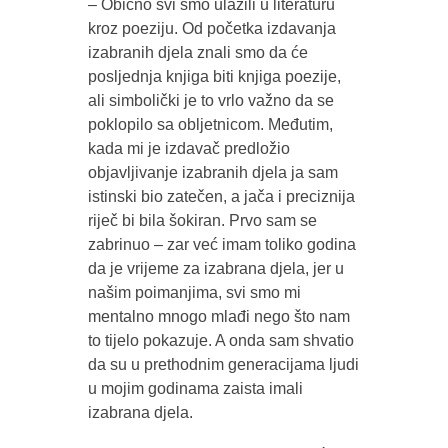
– Obično svi smo ulazili u literaturu
kroz poeziju. Od početka izdavanja
izabranih djela znali smo da će
posljednja knjiga biti knjiga poezije,
ali simbolički je to vrlo važno da se
poklopilo sa obljetnicom. Međutim,
kada mi je izdavač predložio
objavljivanje izabranih djela ja sam
istinski bio zatečen, a jača i preciznija
riječ bi bila šokiran. Prvo sam se
zabrinuo – zar već imam toliko godina
da je vrijeme za izabrana djela, jer u
našim poimanjima, svi smo mi
mentalno mnogo mlađi nego što nam
to tijelo pokazuje. A onda sam shvatio
da su u prethodnim generacijama ljudi
u mojim godinama zaista imali
izabrana djela.