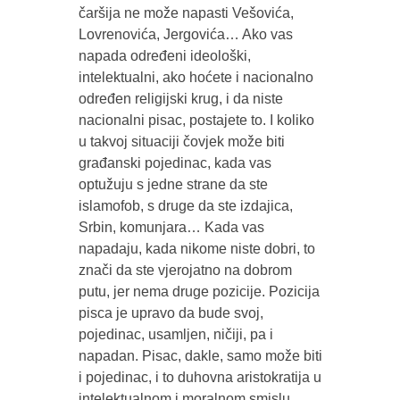
čaršija ne može napasti Vešovića,
Lovrenovića, Jergovića… Ako vas
napada određeni ideološki,
intelektualni, ako hoćete i nacionalno
određen religijski krug, i da niste
nacionalni pisac, postajete to. I koliko
u takvoj situaciji čovjek može biti
građanski pojedinac, kada vas
optužuju s jedne strane da ste
islamofob, s druge da ste izdajica,
Srbin, komunjara… Kada vas
napadaju, kada nikome niste dobri, to
znači da ste vjerojatno na dobrom
putu, jer nema druge pozicije. Pozicija
pisca je upravo da bude svoj,
pojedinac, usamljen, ničiji, pa i
napadan. Pisac, dakle, samo može biti
i pojedinac, i to duhovna aristokratija u
intelektualnom i moralnom smislu.