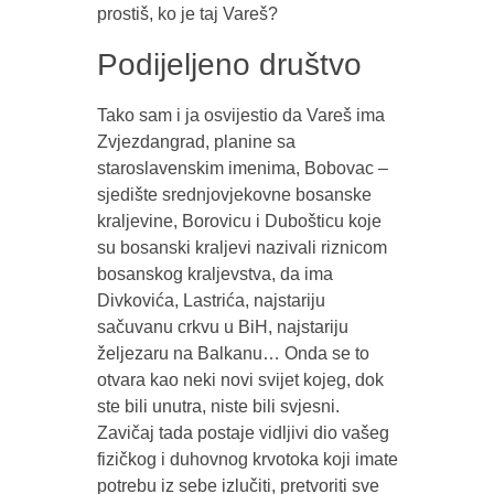
prostiš, ko je taj Vareš?
Podijeljeno društvo
Tako sam i ja osvijestio da Vareš ima
Zvjezdangrad, planine sa
staroslavenskim imenima, Bobovac –
sjedište srednjovjekovne bosanske
kraljevine, Borovicu i Dubošticu koje
su bosanski kraljevi nazivali riznicom
bosanskog kraljevstva, da ima
Divkovića, Lastrića, najstariju
sačuvanu crkvu u BiH, najstariju
željezaru na Balkanu… Onda se to
otvara kao neki novi svijet kojeg, dok
ste bili unutra, niste bili svjesni.
Zavičaj tada postaje vidljivi dio vašeg
fizičkog i duhovnog krvotoka koji imate
potrebu iz sebe izlučiti, pretvoriti sve