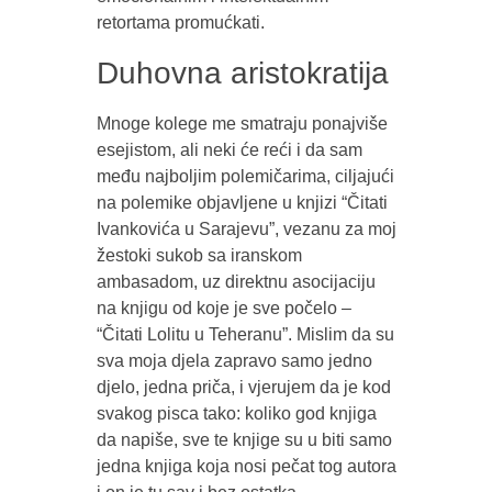
retortama promućkati.
Duhovna aristokratija
Mnoge kolege me smatraju ponajviše
esejistom, ali neki će reći i da sam
među najboljim polemičarima, ciljajući
na polemike objavljene u knjizi “Čitati
Ivankovića u Sarajevu”, vezanu za moj
žestoki sukob sa iranskom
ambasadom, uz direktnu asocijaciju
na knjigu od koje je sve počelo –
“Čitati Lolitu u Teheranu”. Mislim da su
sva moja djela zapravo samo jedno
djelo, jedna priča, i vjerujem da je kod
svakog pisca tako: koliko god knjiga
da napiše, sve te knjige su u biti samo
jedna knjiga koja nosi pečat tog autora