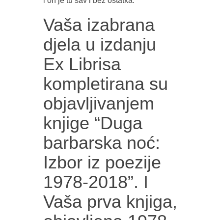
i on je tu sav i bez ostatka.
Vaša izabrana
djela u izdanju
Ex Librisa
kompletirana su
objavljivanjem
knjige “Duga
barbarska noć:
Izbor iz poezije
1978-2018”. I
Vaša prva knjiga,