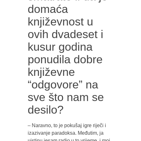
domaća
književnost u
ovih dvadeset i
kusur godina
ponudila dobre
književne
“odgovore” na
sve što nam se
desilo?
– Naravno, to je pokušaj igre riječi i
izazivanje paradoksa. Međutim, ja
uistinu jesam radio u to vrijeme, i moj