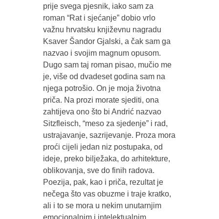
prije svega pjesnik, iako sam za
roman “Rat i sjećanje” dobio vrlo
važnu hrvatsku književnu nagradu
Ksaver Šandor Gjalski, a čak sam ga
nazvao i svojim magnum opusom.
Dugo sam taj roman pisao, mučio me
je, više od dvadeset godina sam na
njega potrošio. On je moja životna
priča. Na prozi morate sjediti, ona
zahtijeva ono što bi Andrić nazvao
Sitzfleisch, “meso za sjedenje” i rad,
ustrajavanje, sazrijevanje. Proza mora
proći cijeli jedan niz postupaka, od
ideje, preko bilježaka, do arhitekture,
oblikovanja, sve do finih radova.
Poezija, pak, kao i priča, rezultat je
nečega što vas obuzme i traje kratko,
ali i to se mora u nekim unutarnjim
emocionalnim i intelektualnim