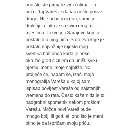
ono što ste primali svim čulima – u
priču. Taj Vareš je danas nešto posve
drugo. Nije ni bolji ni gori, samo je
drukčiji, a tako je sa svim drugim
mjestima. Takvo je i Sarajevo koje je
postalo dio mog bića, Sarajevo koje je
postalo najvažnije mjesto mog
svemira baš onda kada je neko
okružio grad s ciljem da uništi sve u
njemu, mene, moje najbliže. Na
proljeće će, nadam se, izaći moja
monografija Vareša u kojoj sam
ispisao povijest Vareša od najstarijih
vremena do rata. Često kažem da je to
nadgrobni spomenik nekom prošlom
Varešu. Možda novi Vareš bude
mnogo bolji ili gori, ali ono što je meni
bitno je da ispričam svoju priču.