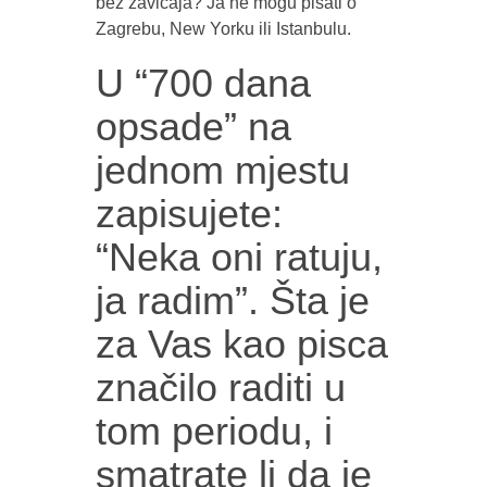
bez zavičaja? Ja ne mogu pisati o
Zagrebu, New Yorku ili Istanbulu.
U “700 dana
opsade” na
jednom mjestu
zapisujete:
“Neka oni ratuju,
ja radim”. Šta je
za Vas kao pisca
značilo raditi u
tom periodu, i
smatrate li da je