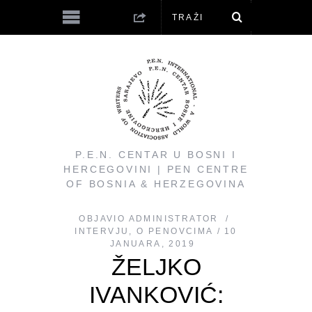
P.E.N. CENTAR U BOSNI I
HERCEGOVINI | PEN CENTRE
OF BOSNIA & HERZEGOVINA
OBJAVIO
ADMINISTRATOR
INTERVJU
,
O PENOVCIMA
10
JANUARA, 2019
ŽELJKO
IVANKOVIĆ: