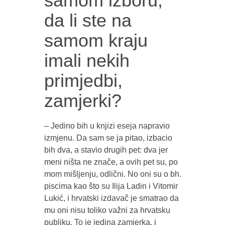
samom izboru,
da li ste na
samom kraju
imali nekih
primjedbi,
zamjerki?
– Jedino bih u knjizi eseja napravio
izmjenu. Da sam se ja pitao, izbacio
bih dva, a stavio drugih pet: dva jer
meni ništa ne znače, a ovih pet su, po
mom mišljenju, odlični. No oni su o bh.
piscima kao što su Ilija Ladin i Vitomir
Lukić, i hrvatski izdavač je smatrao da
mu oni nisu toliko važni za hrvatsku
publiku. To je jedina zamjerka, i