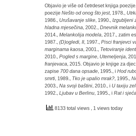
Objavio je više od četrdeset knjiga poezije
poezije
Nešto od onog što jest
, 1978.,
Utr
1986.,
Urušavanje slike
, 1990.,
Izgubljeni 
hladna mjesečina
, 2002.,
Dnevnik melanko
2014.,
Melankolija modela
, 2017., zatim e
1987.,
(D)ogledi, II
, 1997.,
Pisci franjevci 
marginama kaosa
, 2001.,
Tetoviranje ident
2010.,
Pogled s margine
,
Utemeljenja
, 20
franjevaca
, 2015. Objavio je knjige za dje
zapise
700 dana opsade
, 1995., i
Hod rub
smrti
, 1989.,
Tko je upalio mrak?
, 1995.,
No
2003.,
Na svoji baštini
, 2010., i
U taxiju ze
1992.,
Ljubav u Berlinu
, 1995., i
Rat i sjeć
8133 total views
, 1 views today