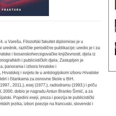
. u Varešu. Filozofski fakultet diplomirao je u
 urednik, različite periodične publikacije; uredio je i za
, hrvatske i bosanskohercegovačke književnosti, djela iz
oriografskih i publicističkih djela. Zastupljen je
a, panorama i izbora hrvatske i
Hrvatskoj i svijetu te u antologijskom izboru
Hrvatske
ektiri i čitankama za osnovne škole u BiH.
1997., 2011.), esej (1977.), radiodramu (1993.) i priču
I
, 2000. dobio je nagradu Antun Branko Šimić, a za
alski. Pojedini eseji, proza i poezija te publicistički
skih jezika, izbori poezije na francuski, slovenski i