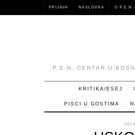
PRIJAVA
NASLOVNA
O P.E.N.
P.E.N. CENTAR U BOS
KRITIKA/ESEJ
PISCI U GOSTIMA
N
OBJ