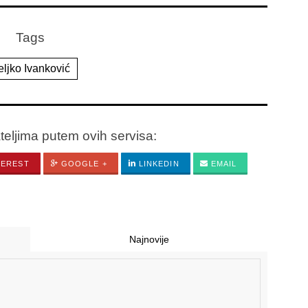
Tags
eljko Ivanković
ateljima putem ovih servisa:
TEREST
GOOGLE +
LINKEDIN
EMAIL
Najnovije