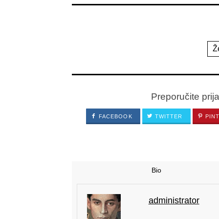
Ž
Preporučite prij
FACEBOOK
TWITTER
PIN
Bio
administrator