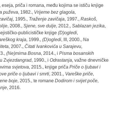
, eseja, priča i romana, među kojima se ističu knjige
ka puževa
, 1982.,
Vrijeme bez glagola
,
zavičaj
, 1995.,
Traženje zavičaja
, 1997.,
Raskoš,
lije
, 2008.,
Sjene, sve dulje
, 2012.,
Sablazan jezika
,
sejističko-publicističke knjige
(D)ogledi
,
vareškog kraja
, 1999.,
(D)ogledi
, III, 2000.,
Na
iteta
, 2007.,
Čitati Ivankovića u Sarajevu
,
13.,
(Ne)mirna Bosna
, 2014., i
Pisma bosanskih
cu Z
vjezdangrad
, 1990., i
Odrastanja
, važne dnevničke
ovima svjetova
, 2015., knjige priča
Priče o ljubavi i
ve priče o ljubavi i smrti
, 2001.,
Vareške priče
,
lene boje
, 2015., te romane
Dodirom i svijet poče
,
anje
, 2016.