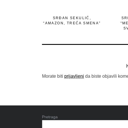
SRĐAN SEKULIĆ,
SR
“AMAZON, TREĆA SMENA”
“M
S
Morate biti
prijavljeni
da biste objavili kome
Pretraga