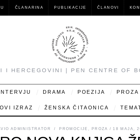
-U
ČLANARINA
PUBLIKACIJE
ČLANOVI
KON
NI I HERCEGOVINI | PEN CENTRE OF 
INTERVJU
DRAMA
POEZIJA
PROZA
OVI IZRAZ
ŽENSKA ČITAONICA
TEMAT
AVIO
ADMINISTRATOR
PROMOCIJE
,
PROZA
18 MAJA, 