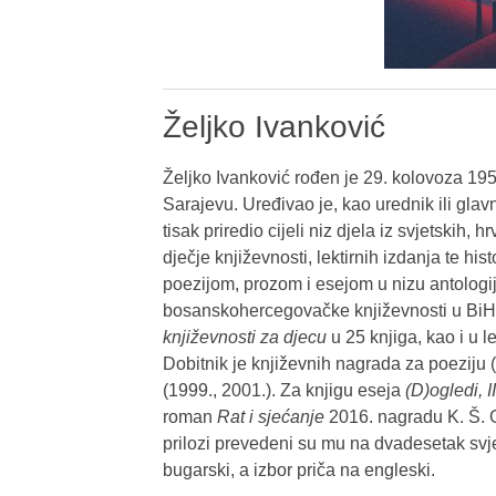
Željko Ivanković
Željko Ivanković rođen je 29. kolovoza 1954
Sarajevu. Uređivao je, kao urednik ili glavni
tisak priredio cijeli niz djela iz svjetskih
dječje književnosti, lektirnih izdanja te hist
poezijom, prozom i esejom u nizu antologij
bosanskohercegovačke književnosti u BiH, 
književnosti za djecu
u 25 knjiga, kao i u l
Dobitnik je književnih nagrada za poeziju (
(1999., 2001.). Za knjigu eseja
(D)ogledi, II
roman
Rat i sjećanje
2016. nagradu K. Š. Gj
prilozi prevedeni su mu na dvadesetak svjet
bugarski, a izbor priča na engleski.