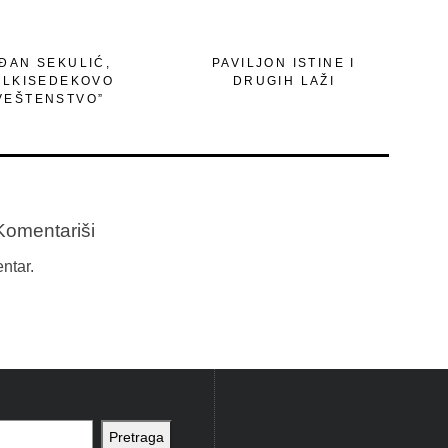
ĐAN SEKULIĆ,
PAVILJON ISTINE I
ELKISEDEKOVO
DRUGIH LAŽI
VEŠTENSTVO”
Komentariši
ntar.
Pretraga