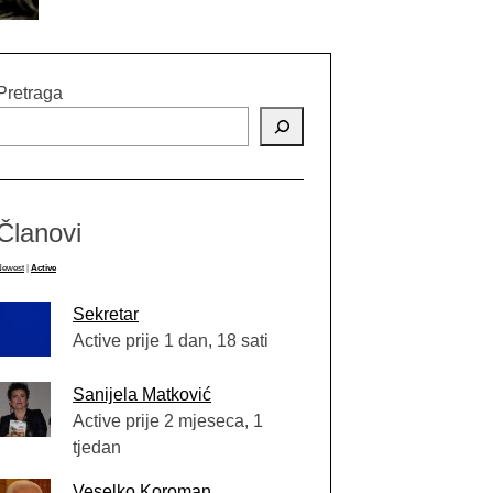
Pretraga
Članovi
Newest
|
Active
Sekretar
Active prije 1 dan, 18 sati
Sanijela Matković
Active prije 2 mjeseca, 1
tjedan
Veselko Koroman