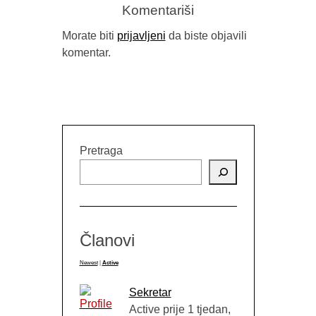
Komentariši
Morate biti
prijavljeni
da biste objavili
komentar.
RELEA
PUBLIC 
Pretraga
Članovi
Newest
|
Active
Sekretar
Active prije 1 tjedan,