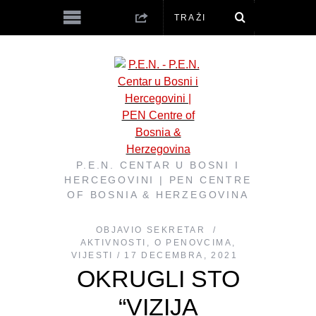
P.E.N. CENTAR U BOSNI I
HERCEGOVINI | PEN CENTRE
OF BOSNIA & HERZEGOVINA
OBJAVIO
SEKRETAR
AKTIVNOSTI
,
O PENOVCIMA
,
VIJESTI
17 DECEMBRA, 2021
OKRUGLI STO
“VIZIJA