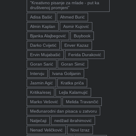
"Kreativno pisanje za mlade - put ka
društvenoj promjeni"
Adisa Bašić
Ahmed Burić
Almin Kaplan
Asmir Kujović
Bjanka Alajbegović
Buybook
Darko Cvijetić
Enver Kazaz
Ervin Mujabašić
Ferida Duraković
Goran Sarić
Goran Simić
Intervju
Ivana Golijanin
Jasmin Agić
Kratka priča
Kritika/esej
Lejla Kalamujić
Marko Vešović
Melida Travančić
Međunarodni dan pisaca u zatvoru
Natječaji
nedžad ibrahimović
Nenad Veličković
Novi Izraz