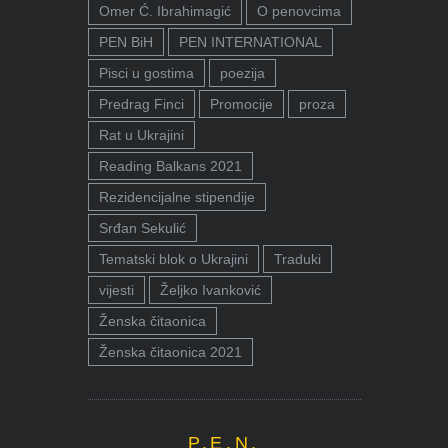
Omer Ć. Ibrahimagić
O penovcima
PEN BiH
PEN INTERNATIONAL
Pisci u gostima
poezija
Predrag Finci
Promocije
proza
Rat u Ukrajini
Reading Balkans 2021
Rezidencijalne stipendije
Srđan Sekulić
Tematski blok o Ukrajini
Traduki
vijesti
Željko Ivanković
Ženska čitaonica
Ženska čitaonica 2021
P.E.N.