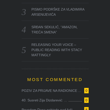
PISMO PODRŠKE ZA VLADIMIRA
ARSENIJEVIĆA
SRĐAN SEKULIĆ, “AMAZON,
TREĆA SMENA”
RELEASING YOUR VOICE –
PUBLIC READING WITH STACY
MATTINGLY
MOST COMMENTED
POZIV ZA PRIJAVE NA RADIONICE ...
0
40. Susreti Zija Dizdarević: ...
0
Povodom Dana pobjede nad faši...
8