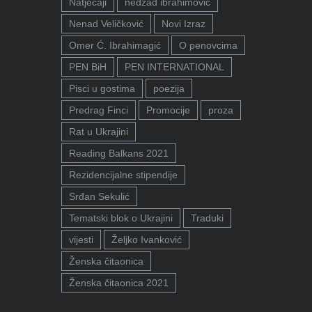
Natječaji
nedžad ibrahimović
Nenad Veličković
Novi Izraz
Omer Ć. Ibrahimagić
O penovcima
PEN BiH
PEN INTERNATIONAL
Pisci u gostima
poezija
Predrag Finci
Promocije
proza
Rat u Ukrajini
Reading Balkans 2021
Rezidencijalne stipendije
Srđan Sekulić
Tematski blok o Ukrajini
Traduki
vijesti
Željko Ivanković
Ženska čitaonica
Ženska čitaonica 2021