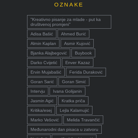
OZNAKE
"Kreativno pisanje za mlade - put ka
društvenoj promjeni"
Adisa Bašić
Ahmed Burić
Almin Kaplan
Asmir Kujović
Bjanka Alajbegović
Buybook
Darko Cvijetić
Enver Kazaz
Ervin Mujabašić
Ferida Duraković
Goran Sarić
Goran Simić
Intervju
Ivana Golijanin
Jasmin Agić
Kratka priča
Kritika/esej
Lejla Kalamujić
Marko Vešović
Melida Travančić
Međunarodni dan pisaca u zatvoru