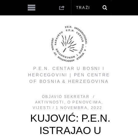
P.E.N. CENTAR U BOSNI I
HERCEGOVINI | PEN CENTRE
OF BOSNIA & HERZEGOVINA
OBJAVIO
SEKRETAR
AKTIVNOSTI
,
O PENOVCIMA
,
VIJESTI
1 NOVEMBRA, 2022
KUJOVIĆ: P.E.N.
ISTRAJAO U