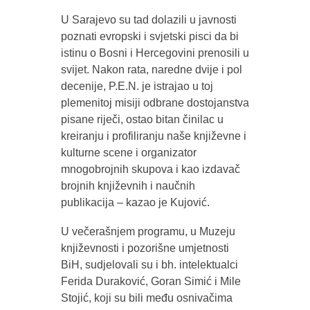
U Sarajevo su tad dolazili u javnosti
poznati evropski i svjetski pisci da bi
istinu o Bosni i Hercegovini prenosili u
svijet. Nakon rata, naredne dvije i pol
decenije, P.E.N. je istrajao u toj
plemenitoj misiji odbrane dostojanstva
pisane riječi, ostao bitan činilac u
kreiranju i profiliranju naše književne i
kulturne scene i organizator
mnogobrojnih skupova i kao izdavač
brojnih književnih i naučnih
publikacija – kazao je Kujović.
U večerašnjem programu, u Muzeju
književnosti i pozorišne umjetnosti
BiH, sudjelovali su i bh. intelektualci
Ferida Duraković, Goran Simić i Mile
Stojić, koji su bili među osnivačima