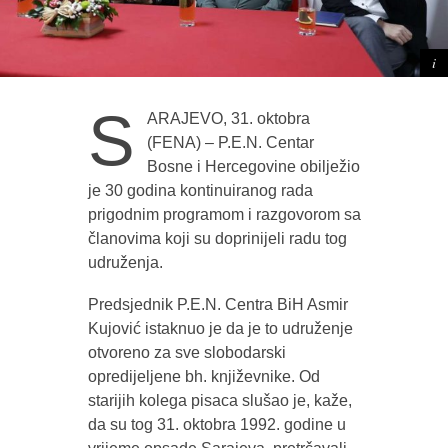
S
ARAJEVO, 31. oktobra
(FENA) – P.E.N. Centar
Bosne i Hercegovine obilježio
je 30 godina kontinuiranog rada
prigodnim programom i razgovorom sa
članovima koji su doprinijeli radu tog
udruženja.
Predsjednik P.E.N. Centra BiH Asmir
Kujović istaknuo je da je to udruženje
otvoreno za sve slobodarski
opredijeljene bh. književnike. Od
starijih kolega pisaca slušao je, kaže,
da su tog 31. oktobra 1992. godine u