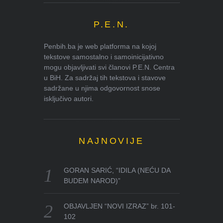
P.E.N.
Penbih.ba je web platforma na kojoj
tekstove samostalno i samoinicijativno
mogu objavljivati svi članovi P.E.N. Centra
u BiH. Za sadržaj tih tekstova i stavove
sadržane u njima odgovornost snose
isključivo autori.
NAJNOVIJE
GORAN SARIĆ, “IDILA (NEĆU DA
BUDEM NAROD)”
OBJAVLJEN “NOVI IZRAZ” br. 101-
102