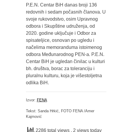
P.E.N. Centar BiH danas broji 136
redovnih i sedam počasnih članova. U
svoje rukovodstvo, osim Upravnog
odbora i Skupštine udruženja, od
2020. godine uključuje i Odbor za
spisateljice, osnovan po ugledu i
načelima memoranduma istoimenog
odbora Međunarodnog PEN-a. P.E.N.
Centar BiH je ugledan činilac u kulturi
bh. društva, borac za toleranciju i
pluralnu kulturu, koja je višestoljetna
odlika BiH.
Izvor:
FENA
Tekst: Sanda Hrkić, FOTO FENA /Amer
Kajmović
2286 total views
, 2 views today