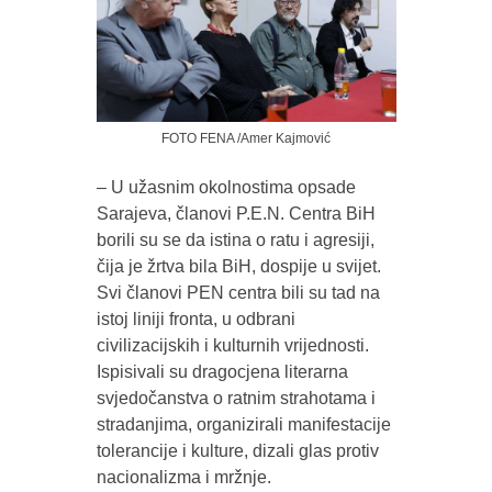
FOTO FENA /Amer Kajmović
– U užasnim okolnostima opsade
Sarajeva, članovi P.E.N. Centra BiH
borili su se da istina o ratu i agresiji,
čija je žrtva bila BiH, dospije u svijet.
Svi članovi PEN centra bili su tad na
istoj liniji fronta, u odbrani
civilizacijskih i kulturnih vrijednosti.
Ispisivali su dragocjena literarna
svjedočanstva o ratnim strahotama i
stradanjima, organizirali manifestacije
tolerancije i kulture, dizali glas protiv
nacionalizma i mržnje.