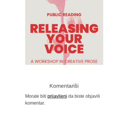
OBJAVLJEN
Komentariši
Morate biti
prijavljeni
da biste objavili
komentar.
RELEASING YOUR VOICE –
PUBLIC READING WITH STACY
MATTINGLY