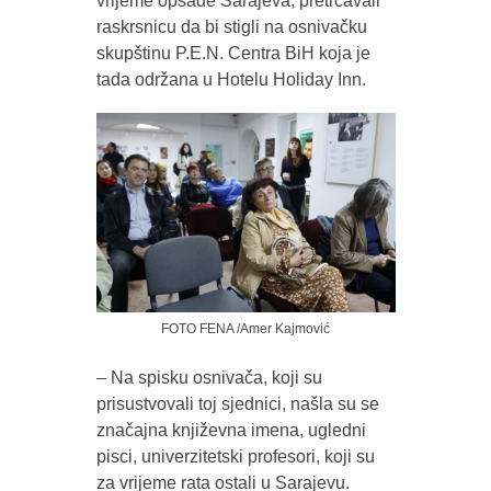
vrijeme opsade Sarajeva, pretrčavali
raskrsnicu da bi stigli na osnivačku
skupštinu P.E.N. Centra BiH koja je
tada održana u Hotelu Holiday Inn.
FOTO FENA /Amer Kajmović
– Na spisku osnivača, koji su
prisustvovali toj sjednici, našla su se
značajna književna imena, ugledni
pisci, univerzitetski profesori, koji su
za vrijeme rata ostali u Sarajevu.