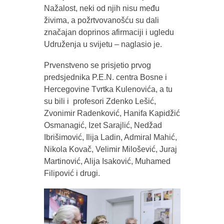
Nažalost, neki od njih nisu među
živima, a požrtvovanošću su dali
značajan doprinos afirmaciji i ugledu
Udruženja u svijetu – naglasio je.
Prvenstveno se prisjetio prvog
predsjednika P.E.N. centra Bosne i
Hercegovine Tvrtka Kulenovića, a tu
su bili i profesori Zdenko Lešić,
Zvonimir Radenković, Hanifa Kapidžić
Osmanagić, Izet Sarajlić, Nedžad
Ibrišimović, Ilija Ladin, Admiral Mahić,
Nikola Kovač, Velimir Milošević, Juraj
Martinović, Alija Isaković, Muhamed
Filipović i drugi.