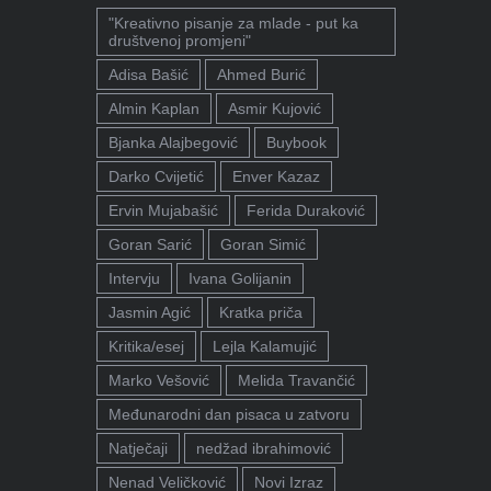
"Kreativno pisanje za mlade - put ka
društvenoj promjeni"
Adisa Bašić
Ahmed Burić
Almin Kaplan
Asmir Kujović
Bjanka Alajbegović
Buybook
Darko Cvijetić
Enver Kazaz
Ervin Mujabašić
Ferida Duraković
Goran Sarić
Goran Simić
Intervju
Ivana Golijanin
Jasmin Agić
Kratka priča
Kritika/esej
Lejla Kalamujić
Marko Vešović
Melida Travančić
Međunarodni dan pisaca u zatvoru
Natječaji
nedžad ibrahimović
Nenad Veličković
Novi Izraz