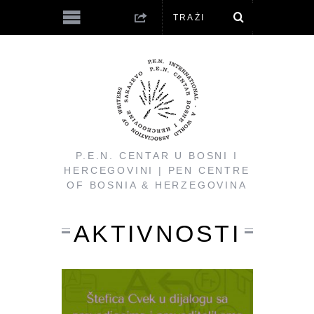
P.E.N. CENTAR U BOSNI I
HERCEGOVINI | PEN CENTRE
OF BOSNIA & HERZEGOVINA
AKTIVNOSTI