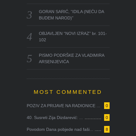
GORAN SARIĆ, “IDILA (NEĆU DA
BUDEM NAROD)”
OBJAVLJEN “NOVI IZRAZ” br. 101-
102
PISMO PODRŠKE ZA VLADIMIRA
ARSENIJEVIĆA
MOST COMMENTED
POZIV ZA PRIJAVE NA RADIONICE ...
0
40. Susreti Zija Dizdarević: ...
0
Povodom Dana pobjede nad faši...
8