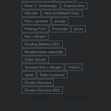
Omer Ć. Ibrahimagić
O penovcima
PEN BiH
PEN INTERNATIONAL
Pisci u gostima
poezija
Predrag Finci
Promocije
proza
Rat u Ukrajini
Reading Balkans 2021
Rezidencijalne stipendije
Srđan Sekulić
Tematski blok o Ukrajini
Traduki
vijesti
Željko Ivanković
Ženska čitaonica
Ženska čitaonica 2021