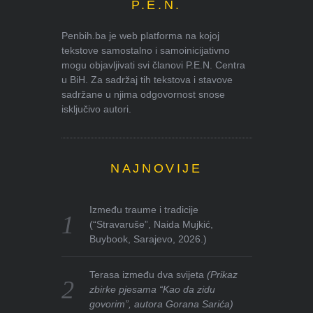
P.E.N.
Penbih.ba je web platforma na kojoj
tekstove samostalno i samoinicijativno
mogu objavljivati svi članovi P.E.N. Centra
u BiH. Za sadržaj tih tekstova i stavove
sadržane u njima odgovornost snose
isključivo autori.
NAJNOVIJE
Između traume i tradicije
(“Stravaruše”, Naida Mujkić,
Buybook, Sarajevo, 2026.)
Terasa između dva svijeta
(Prikaz
zbirke pjesama “Kao da zidu
govorim”, autora Gorana Sarića)