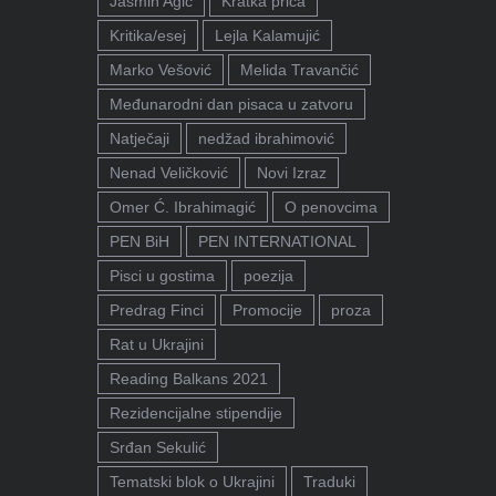
Jasmin Agić
Kratka priča
Kritika/esej
Lejla Kalamujić
Marko Vešović
Melida Travančić
Međunarodni dan pisaca u zatvoru
Natječaji
nedžad ibrahimović
Nenad Veličković
Novi Izraz
Omer Ć. Ibrahimagić
O penovcima
PEN BiH
PEN INTERNATIONAL
Pisci u gostima
poezija
Predrag Finci
Promocije
proza
Rat u Ukrajini
Reading Balkans 2021
Rezidencijalne stipendije
Srđan Sekulić
Tematski blok o Ukrajini
Traduki