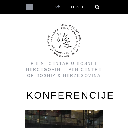
P.E.N. CENTAR U BOSNI I
HERCEGOVINI | PEN CENTRE
OF BOSNIA & HERZEGOVINA
KONFERENCIJE