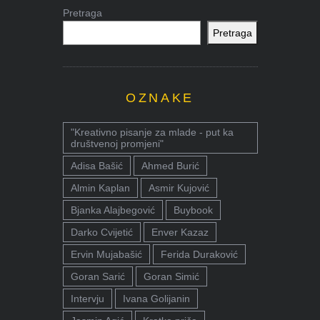
Pretraga
Pretraga
OZNAKE
"Kreativno pisanje za mlade - put ka
društvenoj promjeni"
Adisa Bašić
Ahmed Burić
Almin Kaplan
Asmir Kujović
Bjanka Alajbegović
Buybook
Darko Cvijetić
Enver Kazaz
Ervin Mujabašić
Ferida Duraković
Goran Sarić
Goran Simić
Intervju
Ivana Golijanin