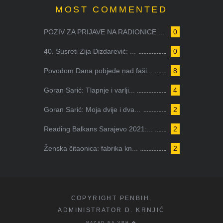
MOST COMMENTED
POZIV ZA PRIJAVE NA RADIONICE ...
0
40. Susreti Zija Dizdarević: ...
0
Povodom Dana pobjede nad faši...
8
Goran Sarić: Tlapnje i varlji...
4
Goran Sarić: Moja dvije i dva...
2
Reading Balkans Sarajevo 2021:...
2
Ženska čitaonica: fabrika kn...
2
COPYRIGHT PENBIH.
ADMINISTRATOR D. KRNJIĆ
NAZAD NA VRH