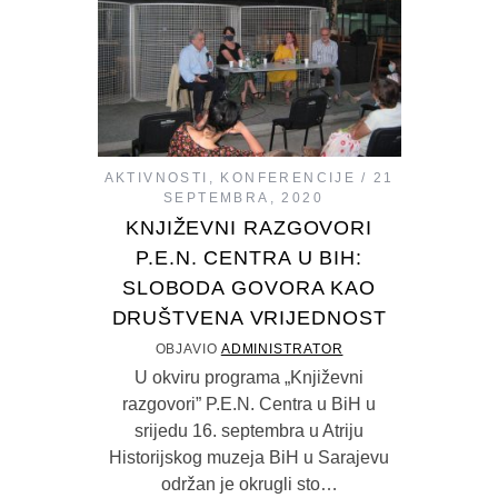
AKTIVNOSTI
,
KONFERENCIJE
21
SEPTEMBRA, 2020
KNJIŽEVNI RAZGOVORI
P.E.N. CENTRA U BIH:
SLOBODA GOVORA KAO
DRUŠTVENA VRIJEDNOST
OBJAVIO
ADMINISTRATOR
U okviru programa „Književni
razgovori” P.E.N. Centra u BiH u
srijedu 16. septembra u Atriju
Historijskog muzeja BiH u Sarajevu
održan je okrugli sto…