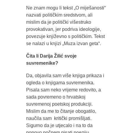
Ne znam mogu li tekst „O miješanosti“
nazvati političkim sredstvom, ali
mislim da je politički višestruko
provokativan, jer podriva ideologije,
povezuje književno s političkim. Tekst
se nalazi u knjizi „Muza izvan geta“.
Čita li Darija Žilić svoje
suvremenike?
Da, objavila sam više knjiga prikaza i
ogleda o knjigama suvremenika.
Pisala sam neko vrijeme redovito, a
sada povremeno o hrvatskoj
suvremenoj poetskoj produkciji.
Mislim da me to čitanje obogatilo,
naučila sam kritički promišljati.
Sigurno da je utjecalo i na to da
ponovo počnem pisati poeziju.