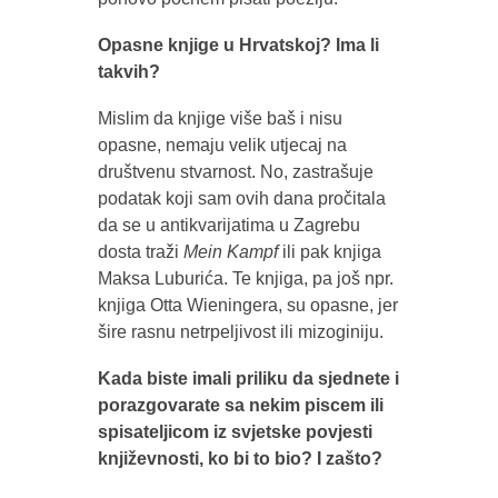
Opasne knjige u Hrvatskoj? Ima li
takvih?
Mislim da knjige više baš i nisu
opasne, nemaju velik utjecaj na
društvenu stvarnost. No, zastrašuje
podatak koji sam ovih dana pročitala
da se u antikvarijatima u Zagrebu
dosta traži
Mein Kampf
ili pak knjiga
Maksa Luburića. Te knjiga, pa još npr.
knjiga Otta Wieningera, su opasne, jer
šire rasnu netrpeljivost ili mizoginiju.
Kada biste imali priliku da sjednete i
porazgovarate sa nekim piscem ili
spisateljicom iz svjetske povjesti
književnosti, ko bi to bio? I zašto?