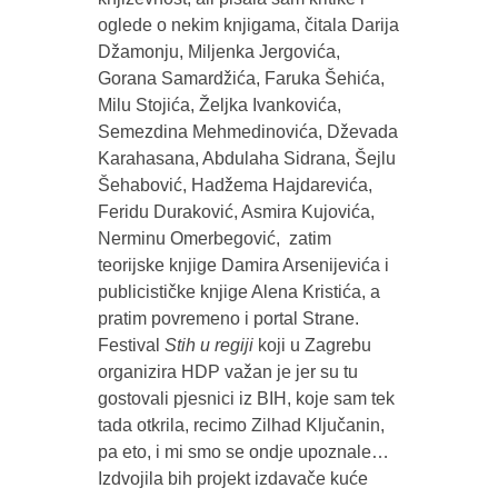
oglede o nekim knjigama, čitala Darija
Džamonju, Miljenka Jergovića,
Gorana Samardžića, Faruka Šehića,
Milu Stojića, Željka Ivankovića,
Semezdina Mehmedinovića, Dževada
Karahasana, Abdulaha Sidrana, Šejlu
Šehabović, Hadžema Hajdarevića,
Feridu Duraković, Asmira Kujovića,
Nerminu Omerbegović, zatim
teorijske knjige Damira Arsenijevića i
publicističke knjige Alena Kristića, a
pratim povremeno i portal Strane.
Festival
Stih u regiji
koji u Zagrebu
organizira HDP važan je jer su tu
gostovali pjesnici iz BIH, koje sam tek
tada otkrila, recimo Zilhad Ključanin,
pa eto, i mi smo se ondje upoznale…
Izdvojila bih projekt izdavače kuće