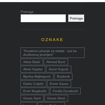
Pretraga
Pretraga
OZNAKE
"Kreativno pisanje za mlade - put ka
društvenoj promjeni"
Adisa Bašić
Ahmed Burić
Almin Kaplan
Asmir Kujović
Bjanka Alajbegović
Buybook
Darko Cvijetić
Enver Kazaz
Ervin Mujabašić
Ferida Duraković
Goran Sarić
Goran Simić