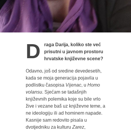
D
raga Darija, koliko ste već
prisutni u javnom prostoru
hrvatske književne scene?
Odavno, još od sredine devedesetih,
kada se moja generacija pojavila u
podlistku časopisa
Vijenac
, u
Homo
volansu
. Sjećam se tadašnjih
književnih polemika koje su bile vrlo
žive i vezane baš uz književne teme, a
ne ideologiju ili ad hominem napade.
Kasnije sam redovito pisala u
dvotjedniku za kulturu
Zarez
,