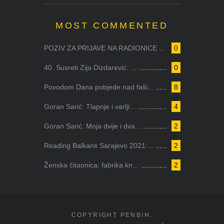
MOST COMMENTED
POZIV ZA PRIJAVE NA RADIONICE ...
0
40. Susreti Zija Dizdarević: ...
0
Povodom Dana pobjede nad faši...
8
Goran Sarić: Tlapnje i varlji...
4
Goran Sarić: Moja dvije i dva...
2
Reading Balkans Sarajevo 2021:...
2
Ženska čitaonica: fabrika kn...
2
COPYRIGHT PENBIH.