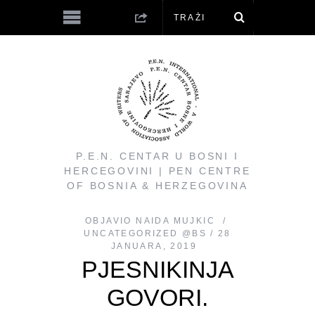
P.E.N. CENTAR U BOSNI I
HERCEGOVINI | PEN CENTRE
OF BOSNIA & HERZEGOVINA
OBJAVIO
NAIDA MUJKIC
UNCATEGORIZED @BS
28
JANUARA, 2019
PJESNIKINJA
GOVORI.