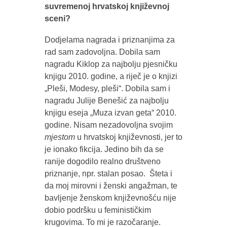
suvremenoj hrvatskoj književnoj
sceni?
Dodjelama nagrada i priznanjima za
rad sam zadovoljna. Dobila sam
nagradu Kiklop za najbolju pjesničku
knjigu 2010. godine, a riječ je o knjizi
„Pleši, Modesy, pleši“. Dobila sam i
nagradu Julije Benešić za najbolju
knjigu eseja „Muza izvan geta“ 2010.
godine. Nisam nezadovoljna svojim
mjestom
u hrvatskoj književnosti, jer to
je ionako fikcija. Jedino bih da se
ranije dogodilo realno društveno
priznanje, npr. stalan posao. Šteta i
da moj mirovni i ženski angažman, te
bavljenje ženskom književnošću nije
dobio podršku u feminističkim
krugovima. To mi je razočaranje.