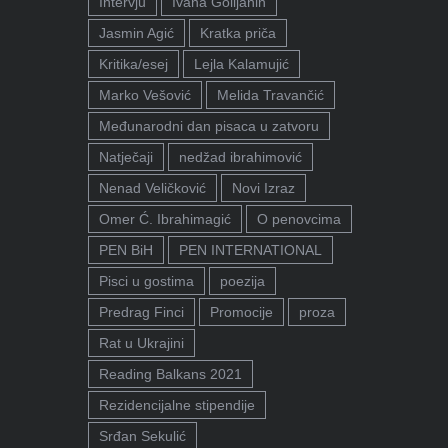
Intervju
Ivana Golijanin
Jasmin Agić
Kratka priča
Kritika/esej
Lejla Kalamujić
Marko Vešović
Melida Travančić
Međunarodni dan pisaca u zatvoru
Natječaji
nedžad ibrahimović
Nenad Veličković
Novi Izraz
Omer Ć. Ibrahimagić
O penovcima
PEN BiH
PEN INTERNATIONAL
Pisci u gostima
poezija
Predrag Finci
Promocije
proza
Rat u Ukrajini
Reading Balkans 2021
Rezidencijalne stipendije
Srđan Sekulić