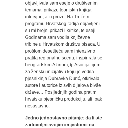
objavljivala sam eseje o društvenim
temama, prikaze teorijskih knjiga,
intervjue, ali i prozu. Na Trećem
programu Hrvatskog radija objavljeni
su mi brojni prikazi i kritike, te eseji.
Godinama sam vodila književne
tribine u Hrvatskom društvu pisaca. U
prošlom desetljeću sam intenzivno
pratila regionalnu scenu, inspirirala se
beogradskim Ažinom, tj. Asocijacijom
za žensku inicijativu koju je vodila
pjesnikinja Dubravka Đurić, otkrivala
autore i autorice iz svih dijelova bivše
države… Posljednjih godina pratim
hrvatsku pjesničku produkciju, ali ipak
nesustavno.
Jedno jednostavno pitanje: da li ste
zadovoljni svojim «mjestom» na