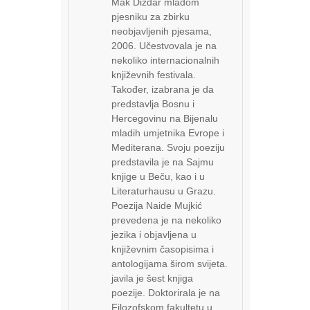
Mak Dizdar mladom
pjesniku za zbirku
neobjavljenih pjesama,
2006. Učestvovala je na
nekoliko internacionalnih
književnih festivala.
Također, izabrana je da
predstavlja Bosnu i
Hercegovinu na Bijenalu
mladih umjetnika Evrope i
Mediterana. Svoju poeziju
predstavila je na Sajmu
knjige u Beču, kao i u
Literaturhausu u Grazu.
Poezija Naide Mujkić
prevedena je na nekoliko
jezika i objavljena u
književnim časopisima i
antologijama širom svijeta.
javila je šest knjiga
poezije. Doktorirala je na
Filozofskom fakultetu u