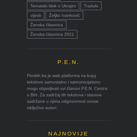
Tematski blok o Ukrajini
Traduki
vijesti
Željko Ivanković
Ženska čitaonica
Ženska čitaonica 2021
P.E.N.
Penbih.ba je web platforma na kojoj
tekstove samostalno i samoinicijativno
mogu objavljivati svi članovi P.E.N. Centra
u BiH. Za sadržaj tih tekstova i stavove
sadržane u njima odgovornost snose
isključivo autori.
NAJNOVIJE