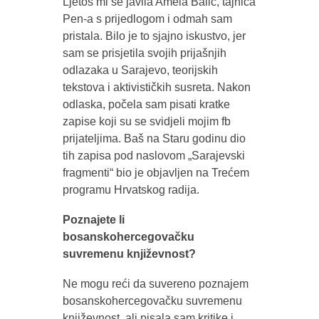
Ljetos mi se javila Amela Balić, tajnica
Pen-a s prijedlogom i odmah sam
pristala. Bilo je to sjajno iskustvo, jer
sam se prisjetila svojih prijašnjih
odlazaka u Sarajevo, teorijskih
tekstova i aktivističkih susreta. Nakon
odlaska, počela sam pisati kratke
zapise koji su se svidjeli mojim fb
prijateljima. Baš na Staru godinu dio
tih zapisa pod naslovom „Sarajevski
fragmenti“ bio je objavljen na Trećem
programu Hrvatskog radija.
Poznajete li
bosanskohercegovačku
suvremenu književnost?
Ne mogu reći da suvereno poznajem
bosanskohercegovačku suvremenu
književnost, ali pisala sam kritike i