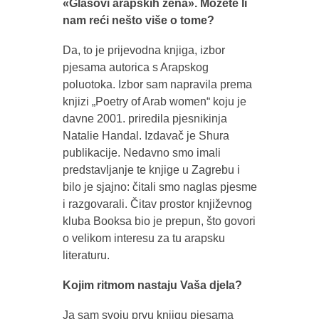
«Glasovi arapskih žena». Možete li
nam reći nešto više o tome?
Da, to je prijevodna knjiga, izbor
pjesama autorica s Arapskog
poluotoka. Izbor sam napravila prema
knjizi „Poetry of Arab women“ koju je
davne 2001. priredila pjesnikinja
Natalie Handal. Izdavač je Shura
publikacije. Nedavno smo imali
predstavljanje te knjige u Zagrebu i
bilo je sjajno: čitali smo naglas pjesme
i razgovarali. Čitav prostor književnog
kluba Booksa bio je prepun, što govori
o velikom interesu za tu arapsku
literaturu.
Kojim ritmom nastaju Vaša djela?
Ja sam svoju prvu knjigu pjesama