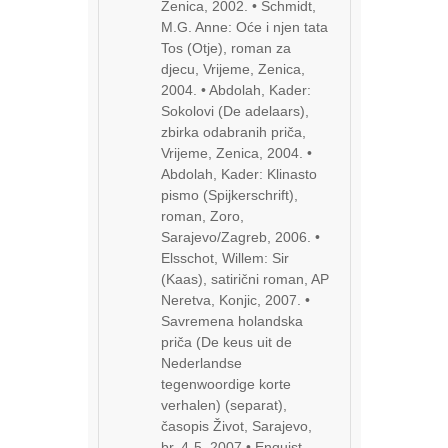
Zenica, 2002. • Schmidt,
M.G. Anne: Oće i njen tata
Tos (Otje), roman za
djecu, Vrijeme, Zenica,
2004. • Abdolah, Kader:
Sokolovi (De adelaars),
zbirka odabranih priča,
Vrijeme, Zenica, 2004. •
Abdolah, Kader: Klinasto
pismo (Spijkerschrift),
roman, Zoro,
Sarajevo/Zagreb, 2006. •
Elsschot, Willem: Sir
(Kaas), satirični roman, AP
Neretva, Konjic, 2007. •
Savremena holandska
priča (De keus uit de
Nederlandse
tegenwoordige korte
verhalen) (separat),
časopis Život, Sarajevo,
br. 4-5, 2007 • Enquist,