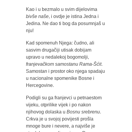
Kao i u bezmalo u svim dijelovima
bivše naše
, i ovdje je istina Jedna i
Jedina. Ne dao ti bog da posumnjaš u
nju!
Kad spomenuh Njega: čudno, ali
sasvim drugačiji utisak dobijam
upravo u nedalekoj bogomolji,
franjevačkom samostanu Rama-Šćit
.
Samostan i prostor oko njega spadaju
u nacionalne spomenike Bosne i
Hercegovine.
Podigli su ga franjevci u petnaestom
vijeku, otprilike vijek i po nakon
njihovog dolaska u
Bosnu srebrenu
.
Crkva je u svojoj povijesti prošla
mnoge bure i nevere, a najviše je