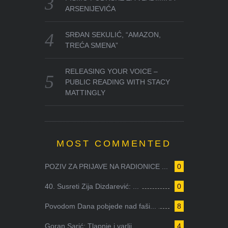
ARSENIJEVIĆA
SRĐAN SEKULIĆ, “AMAZON,
TREĆA SMENA”
RELEASING YOUR VOICE –
PUBLIC READING WITH STACY
MATTINGLY
MOST COMMENTED
POZIV ZA PRIJAVE NA RADIONICE ...
0
40. Susreti Zija Dizdarević: ...
0
Povodom Dana pobjede nad faši...
8
Goran Sarić: Tlapnje i varlji...
4