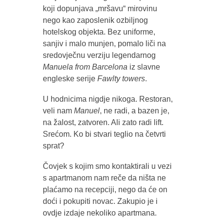
koji dopunjava „mršavu“ mirovinu
nego kao zaposlenik ozbiljnog
hotelskog objekta. Bez uniforme,
sanjiv i malo munjen, pomalo liči na
sredovječnu verziju legendarnog
Manuela from Barcelona
iz slavne
engleske serije
Fawlty towers
.
U hodnicima nigdje nikoga. Restoran,
veli nam
Manuel
, ne radi, a bazen je,
na žalost, zatvoren. Ali zato radi lift.
Srećom. Ko bi stvari teglio na četvrti
sprat?
Čovjek s kojim smo kontaktirali u vezi
s apartmanom nam reče da ništa ne
plaćamo na recepciji, nego da će on
doći i pokupiti novac. Zakupio je i
ovdje izdaje nekoliko apartmana.