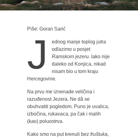
Piše: Goran Sarić
J
ednog manje toplog jutra
odlazimo u posjet
Ramskom jezeru
. Iako nije
daleko od Konjica, nikad
nisam bio u tom kraju
Hercegovine.
Na prvu me iznenade veličina i
razuđenost Jezera. Ne dâ se
obuhvatiti pogledom. Puno je uvalica,
izbočina, rukavaca, pa čak i malih
(kao) poluostrva.
Kako smo na put krenuli bez
fruštuka
,