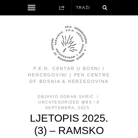
P.E.N. CENTAR U BOSNI I
HERCEGOVINI | PEN CENTRE
OF BOSNIA & HERZEGOVINA
OBJAVIO
GORAN SARIĆ
UNCATEGORIZED @BS
8
SEPTEMBRA, 2025
LJETOPIS 2025.
(3) – RAMSKO