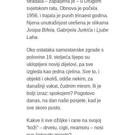
stradala – zapaljena je – u Drugom
svjetskom ratu. Obnova je počela
1956. i trajala je punih trinaest godina.
Njena unutrašnjost urešena je slikama
Josipa Bifela, Gabrijela Jurkića
i
Ljube
Laha
.
Oko ostataka samostanske zgrade s
polovine 19. stoljeća lijepo su
uklopljeni noviji dijelovi, pa sve
izgleda kao jedna cjelina. Sve to, i
objekti i okoliš, odiše nekim, za
današnji vakat, čudnim mirom. Ili je
bolji izraz: spokojem? Pogotovo
danas, na dan naše posjete, kad je
sve skoro pusto.
Kakve li sve ožiljke i rane na svojoj
“koži” – drvetu, cigli, mramoru – nosi
ovo
ljekovito
mjesto?