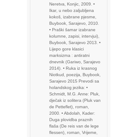
Neretva, Konjic, 2009. •
Ikar, u nebo zaljubljena
kokoš, izabrane pjesme,
Buybook, Sarajevo, 2010.
• Praški šamar izabrane
kolumne, zapisi, intervjui),
Buybook, Sarajevo 2013. •
Lijepo gore klasici
marksizma : antiratni
dnevnik (Gariwo, Sarajevo
2014). • Ruka iz krasnog
Niotkud, poezija, Buybook,
Sarajevo 2015 Prevodi sa
holandskog jezika: •
Schmidt, M.G. Anne: Pluk,
dječak iz solitera (Pluk van
de Petteflet), roman,
2000. • Abdolah, Kader:
Duga plovidba praznih
flaša (De reis van de lege
flessen), roman, Vrijeme,