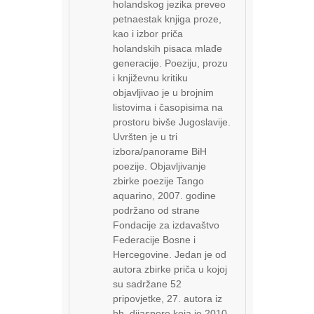
holandskog jezika preveo
petnaestak knjiga proze,
kao i izbor priča
holandskih pisaca mlađe
generacije. Poeziju, prozu
i književnu kritiku
objavljivao je u brojnim
listovima i časopisima na
prostoru bivše Jugoslavije.
Uvršten je u tri
izbora/panorame BiH
poezije. Objavljivanje
zbirke poezije Tango
aquarino, 2007. godine
podržano od strane
Fondacije za izdavaštvo
Federacije Bosne i
Hercegovine. Jedan je od
autora zbirke priča u kojoj
su sadržane 52
pripovjetke, 27. autora iz
bh. dijaspore koja je 2010.