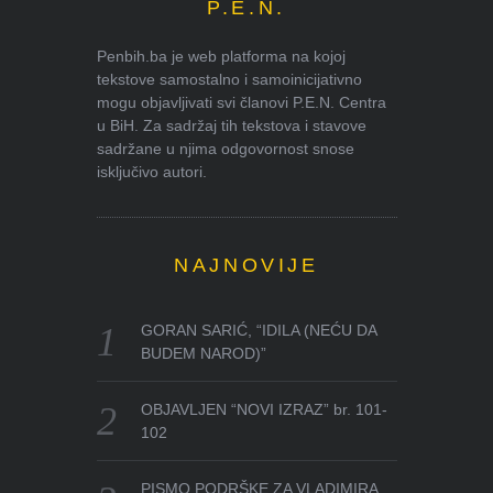
P.E.N.
Penbih.ba je web platforma na kojoj
tekstove samostalno i samoinicijativno
mogu objavljivati svi članovi P.E.N. Centra
u BiH. Za sadržaj tih tekstova i stavove
sadržane u njima odgovornost snose
isključivo autori.
NAJNOVIJE
GORAN SARIĆ, “IDILA (NEĆU DA
BUDEM NAROD)”
OBJAVLJEN “NOVI IZRAZ” br. 101-
102
PISMO PODRŠKE ZA VLADIMIRA