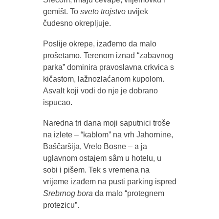
gemišt. To
sveto trojstvo
uvijek
čudesno okrepljuje.
Poslije okrepe, izađemo da malo
prošetamo. Terenom iznad “zabavnog
parka” dominira pravoslavna crkvica s
kičastom, lažnozlaćanom kupolom.
Asvalt koji vodi do nje je dobrano
ispucao.
Naredna tri dana moji saputnici troše
na izlete – “kablom” na vrh Jahornine,
Baščaršija, Vrelo Bosne – a ja
uglavnom ostajem sâm u hotelu, u
sobi i pišem. Tek s vremena na
vrijeme izađem na pusti parking ispred
Srebrnog bora
da malo “protegnem
protezicu”.