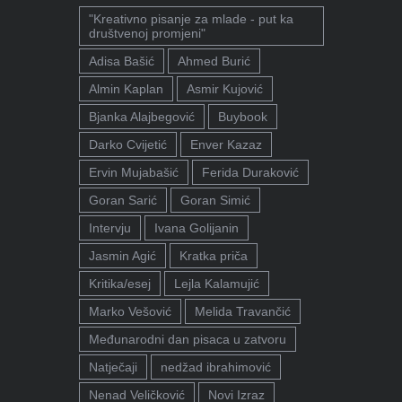
"Kreativno pisanje za mlade - put ka
društvenoj promjeni"
Adisa Bašić
Ahmed Burić
Almin Kaplan
Asmir Kujović
Bjanka Alajbegović
Buybook
Darko Cvijetić
Enver Kazaz
Ervin Mujabašić
Ferida Duraković
Goran Sarić
Goran Simić
Intervju
Ivana Golijanin
Jasmin Agić
Kratka priča
Kritika/esej
Lejla Kalamujić
Marko Vešović
Melida Travančić
Međunarodni dan pisaca u zatvoru
Natječaji
nedžad ibrahimović
Nenad Veličković
Novi Izraz