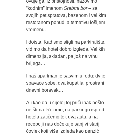
ovdje ga, iz pristojnosti, nazovimo
“kodnim” imenom
Srebrni bor
– sa
svojih pet spratova, bazenom i velikim
restoranom ponudi alternativu lošijem
vremenu.
I doista. Kad smo stigli na parkiralište,
vidimo da hotel dobro izgleda. Velikih
dimenzija, skladan, pa još na vrhu
brijega…
I naš apartman je sasvim u redu: dvije
spavaće sobe, dva kupatila, prostrani
dnevni boravak…
Ali kao da u cijeloj toj priči ipak nešto
ne štima. Recimo, na parkingu ispred
hotela zatičemo tek dva auta, a na
recepciji nas dočekuje sanjivi stariji
čovjek koji više izgleda kao penzić