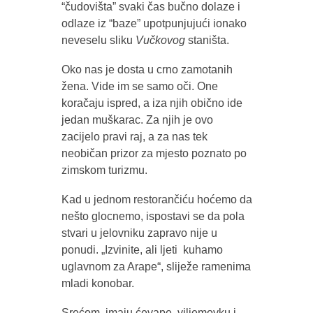
“čudovišta” svaki čas bučno dolaze i
odlaze iz “baze” upotpunjujući ionako
neveselu sliku
Vučkovog
staništa.
Oko nas je dosta u crno zamotanih
žena. Vide im se samo oči. One
koračaju ispred, a iza njih obično ide
jedan muškarac. Za njih je ovo
zacijelo pravi raj, a za nas tek
neobičan prizor za mjesto poznato po
zimskom turizmu.
Kad u jednom restorančiću hoćemo da
nešto glocnemo, ispostavi se da pola
stvari u jelovniku zapravo nije u
ponudi. „Izvinite, ali ljeti kuhamo
uglavnom za Arape“, sliježe ramenima
mladi konobar.
Srećom, imaju ćevape, viljemovku i