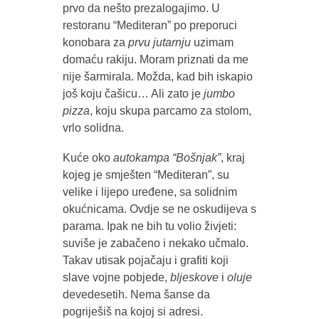
prvo da nešto prezalogajimo. U
restoranu “Mediteran” po preporuci
konobara za
prvu jutarnju
uzimam
domaću rakiju. Moram priznati da me
nije šarmirala. Možda, kad bih iskapio
još koju čašicu… Ali zato je
jumbo
pizza
, koju skupa parcamo za stolom,
vrlo solidna.
Kuće oko
autokampa “Bošnjak”
, kraj
kojeg je smješten “Mediteran”, su
velike i lijepo uređene, sa solidnim
okućnicama. Ovdje se ne oskudijeva s
parama. Ipak ne bih tu volio živjeti:
suviše je zabačeno i nekako učmalo.
Takav utisak pojačaju i grafiti koji
slave vojne pobjede,
bljeskove
i
oluje
devedesetih. Nema šanse da
pogriješiš na kojoj si adresi.