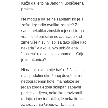
Kažu da je to na Jahorini uobičajena
praksa.
Ne mogu a da se ne zapitam: ko je, i
zašto, izgradio ovoliko zdanje? Za
samo nekoliko zimskih mjeseci treba
vratiti uloženi silan novac, sada kad
zime više nisu ni izbliza tako oštre kao
nekada? A ako je ovo uobičajena
“posjeta” u ostalim sezonama… Gdje
je tu računica?
Ni napolju slika nije baš ružičasta: u
maloj udolini okruženoj dovršenim i
nedograđenim hotelima nalaze se
jedan zbrda-zdola sklepan zabavni
parkić za djecu, nekoliko provizornih
radnjica i restorančića, te neka firma
za izdavanje
kvadova
. Ta mala