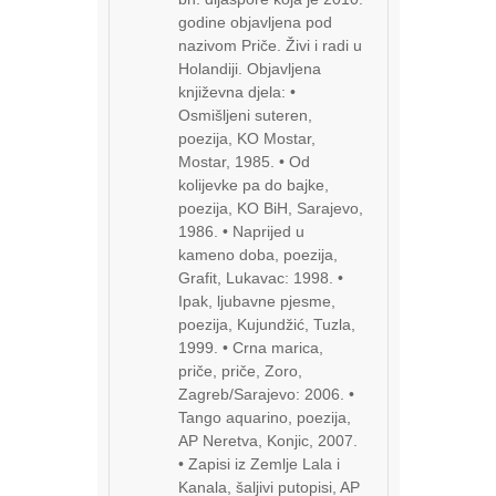
godine objavljena pod
nazivom Priče. Živi i radi u
Holandiji. Objavljena
književna djela: •
Osmišljeni suteren,
poezija, KO Mostar,
Mostar, 1985. • Od
kolijevke pa do bajke,
poezija, KO BiH, Sarajevo,
1986. • Naprijed u
kameno doba, poezija,
Grafit, Lukavac: 1998. •
Ipak, ljubavne pjesme,
poezija, Kujundžić, Tuzla,
1999. • Crna marica,
priče, priče, Zoro,
Zagreb/Sarajevo: 2006. •
Tango aquarino, poezija,
AP Neretva, Konjic, 2007.
• Zapisi iz Zemlje Lala i
Kanala, šaljivi putopisi, AP