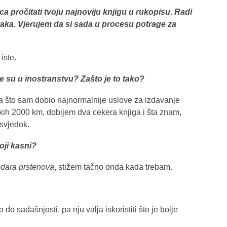
ca pročitati tvoju najnoviju knjigu u rukopisu. Radi
edaka. Vjerujem da si sada u procesu potrage za
iste.
ne su u inostranstvu? Zašto je to tako?
oga što sam dobio najnormalnije uslove za izdavanje
ekih 2000 km, dobijem dva cekera knjiga i šta znam,
 svjedok.
 koji kasni?
dara prstenova
, stižem tačno onda kada trebam.
do sadašnjosti, pa nju valja iskoristiti što je bolje