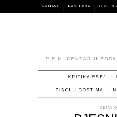
PRIJAVA
NASLOVNA
O P.E.N.
P.E.N. CENTAR U BOS
KRITIKA/ESEJ
PISCI U GOSTIMA
N
OBJAVI