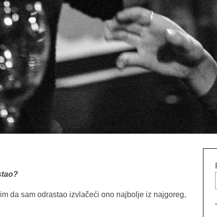
stao?
im da sam odrastao izvlačeći ono najbolje iz najgoreg,