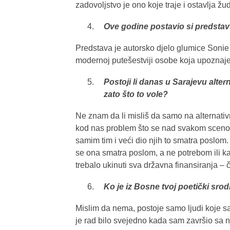
zadovoljstvo je ono koje traje i ostavlja 
Ove godine postavio si predstav
Predstava je autorsko djelo glumice Sonie 
modernoj putešestviji osobe koja upoznaje i
Postoji li danas u Sarajevu alter
zato što to vole?
Ne znam da li misliš da samo na alternativn
kod nas problem što se nad svakom scenom
samim tim i veći dio njih to smatra poslom
se ona smatra poslom, a ne potrebom ili ka
trebalo ukinuti sva državna finansiranja – 
Ko je iz Bosne tvoj poetički srod
Mislim da nema, postoje samo ljudi koje sam
je rad bilo svejedno kada sam završio sa n