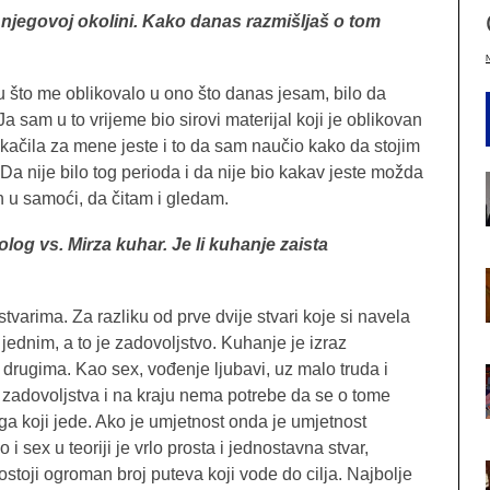
 u njegovoj okolini. Kako danas razmišljaš o tom
to me oblikovalo u ono što danas jesam, bilo da
a sam u to vrijeme bio sirovi materijal koji je oblikovan
kačila za mene jeste i to da sam naučio kako da stojim
Da nije bilo tog perioda i da nije bio kakav jeste možda
 u samoći, da čitam i gledam.
olog vs. Mirza kuhar. Je li kuhanje zaista
 stvarima. Za razliku od prve dvije stvari koje si navela
ednim, a to je zadovoljstvo. Kuhanje je izraz
i drugima. Kao sex, vođenje ljubavi, uz malo truda i
i zadovoljstva i na kraju nema potrebe da se o tome
noga koji jede. Ako je umjetnost onda je umjetnost
 sex u teoriji je vrlo prosta i jednostavna stvar,
 postoji ogroman broj puteva koji vode do cilja. Najbolje