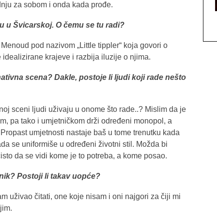
žudnju za sobom i onda kada prođe.
u u Švicarskoj. O čemu se tu radi?
Menoud pod nazivom „Little tippler“ koja govori o
dealizirane krajeve i razbija iluzije o njima.
nativna scena? Dakle, postoje li ljudi koji rade nešto
oj sceni ljudi uživaju u onome što rade..? Mislim da je
, pa tako i umjetničkom drži određeni monopol, a
. Propast umjetnosti nastaje baš u tome trenutku kada
da se uniformiše u određeni životni stil. Možda bi
čisto da se vidi kome je to potreba, a kome posao.
nik? Postoji li takav uopće?
 uživao čitati, one koje nisam i oni najgori za čiji mi
jim.