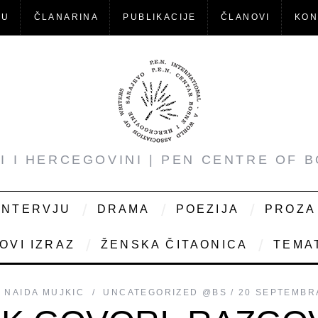
-U
ČLANARINA
PUBLIKACIJE
ČLANOVI
KON
NI I HERCEGOVINI | PEN CENTRE OF 
INTERVJU
DRAMA
POEZIJA
PROZA
OVI IZRAZ
ŽENSKA ČITAONICA
TEMAT
O
NAIDA MUJKIC
UNCATEGORIZED @BS
20 SEPTEMBRA