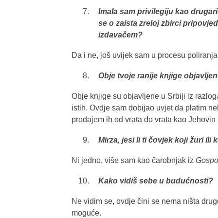
Imala sam privilegiju kao drugari
se o zaista zreloj zbirci pripovj
izdavačem?
Da i ne, još uvijek sam u procesu poliranja 
Obje tvoje ranije knjige objavlje
Obje knjige su objavljene u Srbiji iz razl
istih. Ovdje sam dobijao uvjet da platim n
prodajem ih od vrata do vrata kao Jehovin
Mirza, jesi li ti čovjek koji žuri ili
Ni jedno, više sam kao čarobnjak iz
Gospo
Kako vidiš sebe u budućnosti?
Ne vidim se, ovdje čini se nema ništa drugo 
moguće.