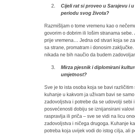
Cijeli rat si proveo u Sarajevu i
periodu svog života?
Razmišljam o tome vremenu kao o nečemu š
govorim o dobrim ili lošim stranama sebe. J
prije vremena… Jedna od stvari koja se za
sa strane, promatram i donosim zaključke. 
nikada ne bih naučio da budem zadovoljan
Mirza pjesnik i diplomirani kultur
umjetnost?
Sve je to ista osoba koja se bavi različitim
kuhanje u kakvom ja uživam bavi se samo j
zadovoljstva i potrebe da se udovolji sebi 
posvećenosti dobiju se iznijansirani valov
raspravlja ili priča – sve se vidi na licu o
zadovoljstva i ničega drugoga. Kuhanje kao i
potreba koja uvijek vodi do istog cilja, ali