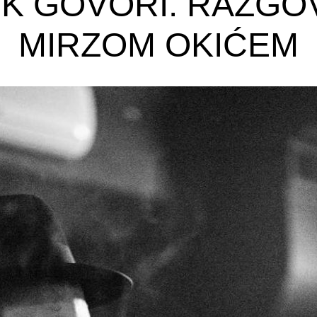
IK GOVORI. RAZGO
MIRZOM OKIĆEM