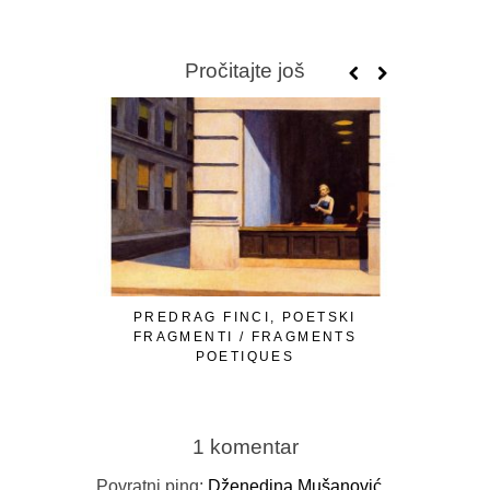
Pročitajte još
PREDRAG FINCI, POETSKI
OMER Ć. I
FRAGMENTI / FRAGMENTS
LJUTE 
POETIQUES
1 komentar
Povratni ping:
Dženedina Mušanović,