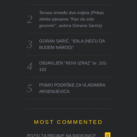
Terasa između dva svijeta
(Prikaz
zbirke pjesama “Kao da zidu
govorim”, autora Gorana Sarića)
GORAN SARIĆ, “IDILA (NEĆU DA
BUDEM NAROD)”
OBJAVLJEN “NOVI IZRAZ” br. 101-
102
PISMO PODRŠKE ZA VLADIMIRA
ARSENIJEVIĆA
MOST COMMENTED
POZIV ZA PRIJAVE NA RADIONICE ...
0