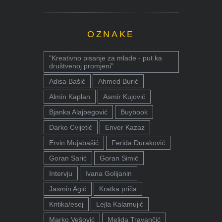
OZNAKE
"Kreativno pisanje za mlade - put ka
društvenoj promjeni"
Adisa Bašić
Ahmed Burić
Almin Kaplan
Asmir Kujović
Bjanka Alajbegović
Buybook
Darko Cvijetić
Enver Kazaz
Ervin Mujabašić
Ferida Duraković
Goran Sarić
Goran Simić
Intervju
Ivana Golijanin
Jasmin Agić
Kratka priča
Kritika/esej
Lejla Kalamujić
Marko Vešović
Melida Travančić