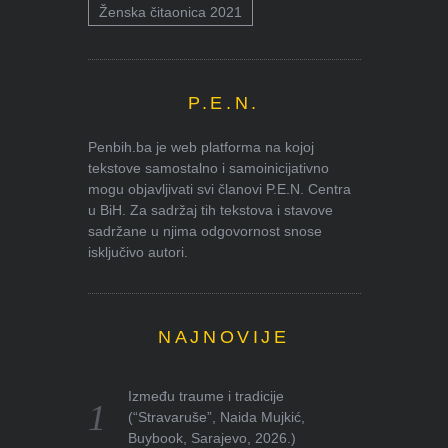
Ženska čitaonica 2021
P.E.N.
Penbih.ba je web platforma na kojoj
tekstove samostalno i samoinicijativno
mogu objavljivati svi članovi P.E.N. Centra
u BiH. Za sadržaj tih tekstova i stavove
sadržane u njima odgovornost snose
isključivo autori.
NAJNOVIJE
Između traume i tradicije
(“Stravaruše”, Naida Mujkić,
Buybook, Sarajevo, 2026.)