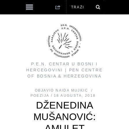
P.E.N. CENTAR U BOSNI I
HERCEGOVINI | PEN CENTRE
OF BOSNIA & HERZEGOVINA
OBJAVIO
NAIDA MUJKIC
POEZIJA
18 AUGUSTA, 2018
DŽENEDINA
MUŠANOVIĆ:
AMULET