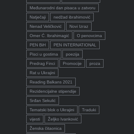
Međunarodni dan pisaca u zatvoru
Natječaji
nedžad ibrahimović
Nenad Veličković
Novi Izraz
Omer Ć. Ibrahimagić
O penovcima
PEN BiH
PEN INTERNATIONAL
Pisci u gostima
poezija
Predrag Finci
Promocije
proza
Rat u Ukrajini
Reading Balkans 2021
Rezidencijalne stipendije
Srđan Sekulić
Tematski blok o Ukrajini
Traduki
vijesti
Željko Ivanković
Ženska čitaonica