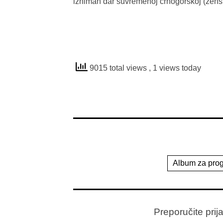
izniman dar suvremenoj crnogorskoj (žensk
9015 total views
, 1 views today
Album za pro
Preporučite prij