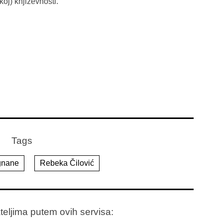
oj) književnosti.
Tags
gnane
Rebeka Čilović
ateljima putem ovih servisa: