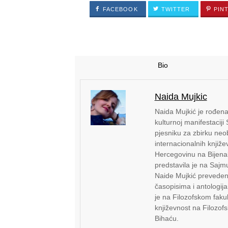
FACEBOOK
TWITTER
PIN
Bio
Naida Mujkic
Naida Mujkić je rođen
kulturnoj manifestaci
pjesniku za zbirku neo
internacionalnih knjiže
Hercegovinu na Bijenal
predstavila je na Sajm
Naide Mujkić prevedena
časopisima i antologijam
je na Filozofskom fakul
književnost na Filozof
Bihaću.