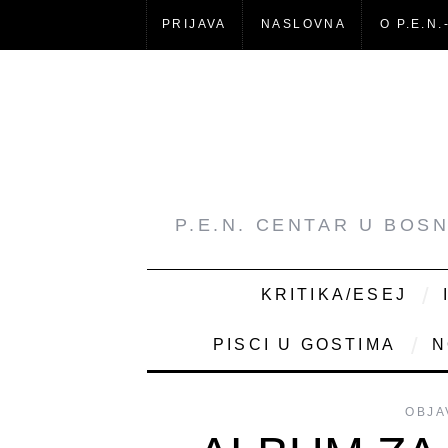
PRIJAVA
NASLOVNA
O P.E.N.
P.E.N. CENTAR U BOS
KRITIKA/ESEJ
PISCI U GOSTIMA
N
OBJA