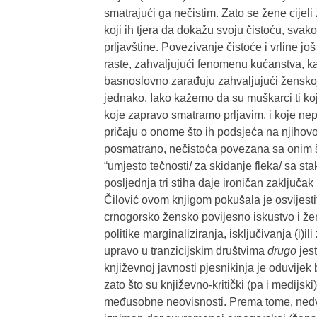
smatrajući ga nečistim. Zato se žene cijeli
koji ih tjera da dokažu svoju čistoću, sv
prljavštine. Povezivanje čistoće i vrline j
raste, zahvaljujući fenomenu kućanstva, ka
basnoslovno zarađuju zahvaljujući žensk
jednako. Iako kažemo da su muškarci ti koji
koje zapravo smatramo prljavim, i koje ne
pričaju o onome što ih podsjeća na njihovo
posmatrano, nečistoća povezana sa onim što 
“umjesto tečnosti/ za skidanje fleka/ sa st
posljednja tri stiha daje ironičan zaključak 
Čilović ovom knjigom pokušala je osvijestiti i
crnogorsko žensko povijesno iskustvo i žens
politike marginaliziranja, isključivanja (i)
upravo u tranzicijskim društvima
drugo
jest
književnoj javnosti pjesnikinja je oduvije
zato što su književno-kritički (pa i medijski
međusobne neovisnosti. Prema tome, nedv