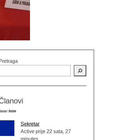
Pretraga
Članovi
Newest
|
Active
Sekretar
Active prije 22 sata, 27
minutes