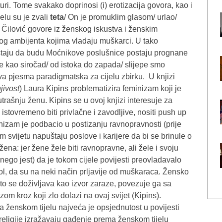
uri. Tome svakako doprinosi (i) erotizacija govora, kao i
selu su je zvali
teta
/ On je promuklim glasom/ urlao/
e Čilović govore iz ženskog iskustva i ženskim
nog ambijenta kojima vladaju muškarci. U tako
istaju da budu Moćnikove poslušnice postaju prognane
ne kao siročad/ od istoka do zapada/ slijepe smo
va pjesma paradigmatska za cijelu zbirku. U knjizi
njivost
) Laura Kipins problematizira feminizam koji je
rašnju ženu. Kipins se u ovoj knjizi interesuje za
istovremeno biti privlačne i zavodljive, nositi push up
nizam je podbacio u postizanju ravnopravnosti (prije
 svijetu napuštaju poslove i karijere da bi se brinule o
žena: jer žene žele biti ravnopravne, ali žele i svoju
 nego jest) da je tokom cijele povijesti preovladavalo
pol, da su na neki način prljavije od muškaraca. Žensko
esto se doživljava kao izvor zaraze, povezuje ga sa
om kroz koji zlo dolazi na ovaj svijet (Kipins).
 ženskom tijelu najveća je opsjednutost u povijesti
e religije izražavaju gađenje prema ženskom tijelu