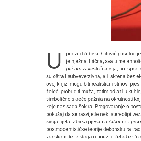
U
poeziji Rebeke Čilović prisutno je
je nježna, lirična, sva u melanhol
pričom
zavesti čitatelja, no ispod
su oštra i subveverzivna, ali iskrena bez eks
ovoj knjizi mogu biti realistični stihovi pj
želeći probuditi muža, zatim odlazi u kuhin
simbolično skreće pažnja na okrutnosti koji
koje nas sada šokira. Progovaranje o poste
pokušaj da se rasvijetle neki stereotipi vez
svoja tijela. Zbirka pjesama
Album za pro
postmodernističke teorije dekonstruira tradi
ženskom, te je stoga u poeziji Rebeke Čil