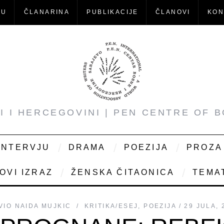
-U
ČLANARINA
PUBLIKACIJE
ČLANOVI
KON
NI I HERCEGOVINI | PEN CENTRE OF 
INTERVJU
DRAMA
POEZIJA
PROZA
OVI IZRAZ
ŽENSKA ČITAONICA
TEMAT
VIO
NAIDA MUJKIC
KRITIKA/ESEJ
,
POEZIJA
29 JULA, 