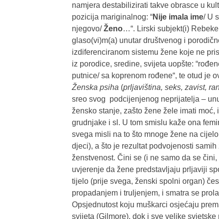
namjera destabilizirati takve obrasce u kult
pozicija mariginalnog: “
Nije imala ime
/ U 
njegovo/
Ženo
…“. Lirski subjekt(i) Rebek
glaso(vi)m(a) unutar društvenog i porodič
izdiferenciranom sistemu žene koje ne pr
iz porodice, sredine, svijeta uopšte: “rođe
putnice/ sa koprenom rođene“, te otud je o
Ženska psiha
(
prljaviština, seks, zavist, ra
sreo svog podcijenjenog neprijatelja – unut
žensko stanje, zašto žene žele imati moć, i 
grudnjake i sl. U tom smislu kaže ona femi
svega misli na to što mnoge žene na cijelom
djeci), a što je rezultat podvojenosti samih 
ženstvenost. Čini se (i ne samo da se čini,
uvjerenje da žene predstavljaju prljaviji s
tijelo (prije svega, ženski spolni organ) č
propadanjem i truljenjem, i smatra se prolaz
Opsjednutost koju muškarci osjećaju prema
svijeta (Gilmore), dok i sve velike svjetsk