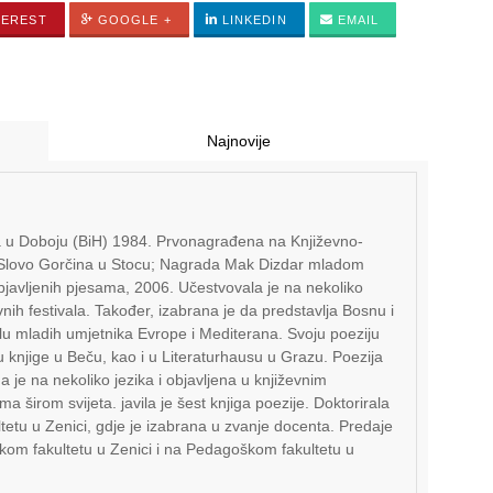
TEREST
GOOGLE +
LINKEDIN
EMAIL
Najnovije
a u Doboju (BiH) 1984. Prvonagrađena na Književno-
ji Slovo Gorčina u Stocu; Nagrada Mak Dizdar mladom
bjavljenih pjesama, 2006. Učestvovala je na nekoliko
vnih festivala. Također, izabrana je da predstavlja Bosnu i
u mladih umjetnika Evrope i Mediterana. Svoju poeziju
u knjige u Beču, kao i u Literaturhausu u Grazu. Poezija
 je na nekoliko jezika i objavljena u književnim
a širom svijeta. javila je šest knjiga poezije. Doktorirala
tetu u Zenici, gdje je izabrana u zvanje docenta. Predaje
skom fakultetu u Zenici i na Pedagoškom fakultetu u