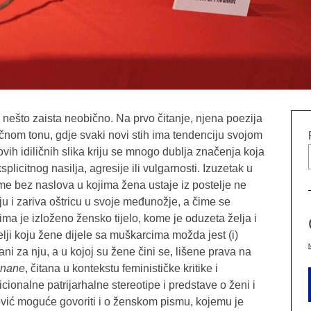
 nešto zaista neobično. Na prvo čitanje, njena poezija
ičnom tonu, gdje svaki novi stih ima tendenciju svojom
 ovih idiličnih slika kriju se mnogo dublja značenja koja
plicitnog nasilja, agresije ili vulgarnosti. Izuzetak u
esme bez naslova u kojima žena ustaje iz postelje ne
ju i zariva oštricu u svoje međunožje, a čime se
ma je izloženo žensko tijelo, kome je oduzeta želja i
lji koju žene dijele sa muškarcima možda jest (i)
ani za nju, a u kojoj su žene čini se, lišene prava na
gnane
, čitana u kontekstu feminističke kritike i
cionalne patrijarhalne stereotipe i predstave o ženi i
ović moguće govoriti i o ženskom pismu, kojemu je