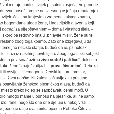
 život moraju boriti s uvijek prisutnim osjećajem prinude
akodnevno noseći breme nesvjesnog osjećaja (unutarnje)
oš uvijek, čak i na krajevima vremena kakvog znamo,
o bogomdane uloge žene, i indstrijskih glavonja koji
oj
potrebi
za uljepšavanjem – doma i vlastitog tijela –
 skoro pa redovno imaju „prljavije misli“, žene su te
prestano zbog toga korimo. Zato one izbjegavaju da
 temeljno nečisto stanje, budući da je, psihološki
izlazi iz naših/njihovih tijela. Zbog toga lirski subjekt
aklenih površina/
uzima živu sodu
/
i pali lice
“, dok se u
kako žene “znaju/ zbilja/ biti
prave čistunice
“. Rebeka
li osvijetlititi crnogorski ženski kulturni prostor,
ki život uopšte. Nažalost, još uvijek su prisutne
ili zlostavljanja ženskog pjesničkog glasa, budući da
 mjesto preko kojeg se saopćavaju centri moći. U
k bilo mnogo manje u odnosu na pjesnike, ali ne samo
) izolirane, nego što one one djeluju u nekoj vrsti
ojbeno je da je ova zbirka pjesma Rebeke Čilović