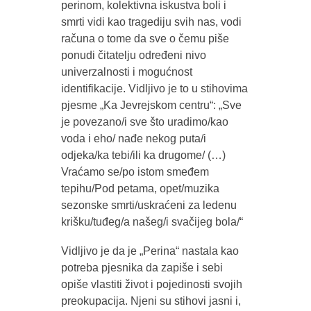
perinom, kolektivna iskustva boli i
smrti vidi kao tragediju svih nas, vodi
računa o tome da sve o čemu piše
ponudi čitatelju određeni nivo
univerzalnosti i mogućnost
identifikacije. Vidljivo je to u stihovima
pjesme „Ka Jevrejskom centru“: „Sve
je povezano/i sve što uradimo/kao
voda i eho/ nađe nekog puta/i
odjeka/ka tebi/ili ka drugome/ (…)
Vraćamo se/po istom smeđem
tepihu/Pod petama, opet/muzika
sezonske smrti/uskraćeni za ledenu
krišku/tuđeg/a našeg/i svačijeg bola/“
Vidljivo je da je „Perina“ nastala kao
potreba pjesnika da zapiše i sebi
opiše vlastiti život i pojedinosti svojih
preokupacija. Njeni su stihovi jasni i,