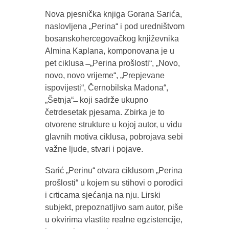
Nova pjesnička knjiga Gorana Sarića,
naslovljena „Perina“ i pod uredništvom
bosanskohercegovačkog književnika
Almina Kaplana, komponovana je u
pet ciklusa ̶ „Perina prošlosti“, „Novo,
novo, novo vrijeme“, „Prepjevane
ispovijesti“, Černobilska Madona“,
„Šetnja“ ̶ koji sadrže ukupno
četrdesetak pjesama. Zbirka je to
otvorene strukture u kojoj autor, u vidu
glavnih motiva ciklusa, pobrojava sebi
važne ljude, stvari i pojave.
Sarić „Perinu“ otvara ciklusom „Perina
prošlosti“ u kojem su stihovi o porodici
i crticama sjećanja na nju. Lirski
subjekt, prepoznatljivo sam autor, piše
u okvirima vlastite realne egzistencije,