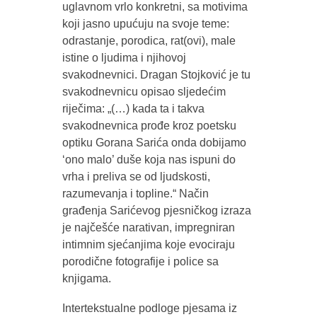
uglavnom vrlo konkretni, sa motivima
koji jasno upućuju na svoje teme:
odrastanje, porodica, rat(ovi), male
istine o ljudima i njihovoj
svakodnevnici. Dragan Stojković je tu
svakodnevnicu opisao sljedećim
riječima: „(…) kada ta i takva
svakodnevnica prođe kroz poetsku
optiku Gorana Sarića onda dobijamo
‘ono malo’ duše koja nas ispuni do
vrha i preliva se od ljudskosti,
razumevanja i topline.“ Način
građenja Sarićevog pjesničkog izraza
je najčešće narativan, impregniran
intimnim sjećanjima koje evociraju
porodične fotografije i police sa
knjigama.
Intertekstualne podloge pjesama iz