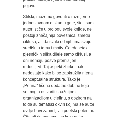
pojavi.
Stilski, možemo govoriti o razmjerno
jednostavnom diskursu gdje, što i sam
autor ističe u prologu svoje knjige, ne
postoji značajnija poveznica između
ciklusa, ali da svaki od njih ima svoju
središnju temu i motiv. Četrdesetak
pjesničkih slika dijele samo ciklusi, a
oni nemaju posve promišljen
redoslijed. Taj aspekt zbirke ipak
nedostaje kako bi se zaokružila njena
konceptualna struktura. Tako je
„Perina“ lišena dodatne dubine koja
se mogla ostvariti snažnijom
organizacijom u cjelinu, s obzirom na
to da su tematski okviri kojima se autor
ovdje bavi zanimljivi i poetski potentni.
Čitatelj će nesumnjivo kroz neke