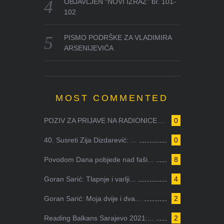
OBJAVLJEN “NOVI IZRAZ” br. 101-
102
PISMO PODRŠKE ZA VLADIMIRA
ARSENIJEVIĆA
MOST COMMENTED
POZIV ZA PRIJAVE NA RADIONICE ...
0
40. Susreti Zija Dizdarević: ...
0
Povodom Dana pobjede nad faši...
8
Goran Sarić: Tlapnje i varlji...
4
Goran Sarić: Moja dvije i dva...
2
Reading Balkans Sarajevo 2021:...
2