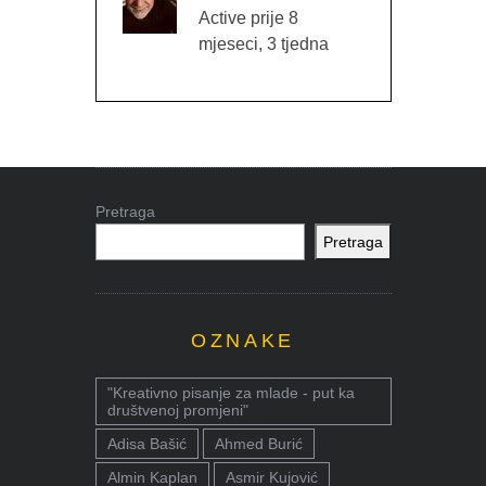
Active prije 8
mjeseci, 3 tjedna
Pretraga
Pretraga
OZNAKE
"Kreativno pisanje za mlade - put ka
društvenoj promjeni"
Adisa Bašić
Ahmed Burić
Almin Kaplan
Asmir Kujović