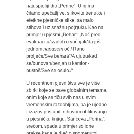
najuspjeliji dio „Perine“. U njima
čitamo upečatljive, slikovite trenutke i
efetkne pjesničke slike, sa malo
stihova i uz snažnu po(r)uku. Kao na
primjer u pjesmi „Behar“: „Noć pred
evakuaciju/izađoh u voćnjak/da još
jednom
napasem
oči/ Rano
proljeće/Sve behara“/A ujutru/kad
se/bunovan/penjah u kamion-
pustoš/Sve se osulo./“
U recentnom pjesništvu sve je više
zbirki koje se bave globalnim temama,
onim koje se tiču svih nas u svim
vremenskim razdobljima, pa je ujedno
i izazov pristupiti njhovom oblikovanju
u pjesničku knjigu. Sarićeva „Perina“,
srećom, spada u primjer solidne
prakse kada je riječ o spomenutoj