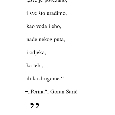
i sve što uradimo,
kao voda i eho,
nađe nekog puta,
i odjeka,
ka tebi,
ili ka drugome.“
̶ „Perina“, Goran Sarić