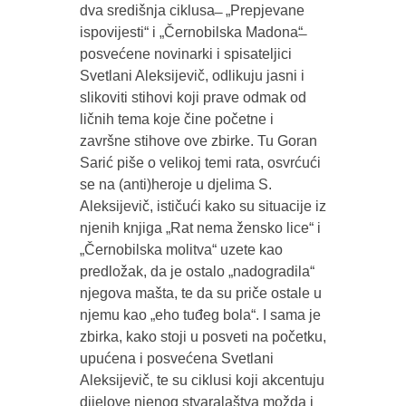
dva središnja ciklusa ̶ „Prepjevane
ispovijesti“ i „Černobilska Madona“̶
posvećene novinarki i spisateljici
Svetlani Aleksijevič, odlikuju jasni i
slikoviti stihovi koji prave odmak od
ličnih tema koje čine početne i
završne stihove ove zbirke. Tu Goran
Sarić piše o velikoj temi rata, osvrćući
se na (anti)heroje u djelima S.
Aleksijevič, ističući kako su situacije iz
njenih knjiga „Rat nema žensko lice“ i
„Černobilska molitva“ uzete kao
predložak, da je ostalo „nadogradila“
njegova mašta, te da su priče ostale u
njemu kao „eho tuđeg bola“. I sama je
zbirka, kako stoji u posveti na početku,
upućena i posvećena Svetlani
Aleksijevič, te su ciklusi koji akcentuju
dijelove njenog stvaralaštva možda i