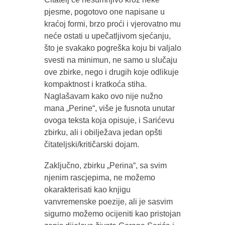
pjesme, pogotovo one napisane u
kraćoj formi, brzo proći i vjerovatno mu
neće ostati u upečatljivom sjećanju,
što je svakako pogreška koju bi valjalo
svesti na minimun, ne samo u slučaju
ove zbirke, nego i drugih koje odlikuje
kompaktnost i kratkoća stiha.
Naglašavam kako ovo nije nužno
mana „Perine“, više je fusnota unutar
ovoga teksta koja opisuje, i Sarićevu
zbirku, ali i obilježava jedan opšti
čitateljski/kritičarski dojam.
Zaključno, zbirku „Perina“, sa svim
njenim rascjepima, ne možemo
okarakterisati kao knjigu
vanvremenske poezije, ali je sasvim
sigurno možemo ocijeniti kao pristojan