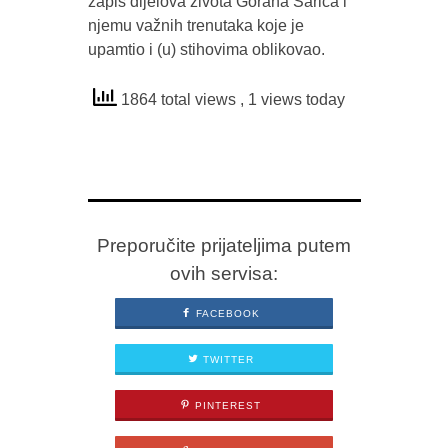
zapis dijelova života Gorana Sarića i
njemu važnih trenutaka koje je
upamtio i (u) stihovima oblikovao.
1864 total views
, 1 views today
Preporučite prijateljima putem
ovih servisa:
FACEBOOK
TWITTER
PINTEREST