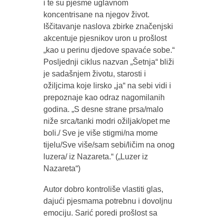
i te su pjesme uglavnom
koncentrisane na njegov život.
Iščitavanje naslova zbirke značenjski
akcentuje pjesnikov uron u prošlost
„kao u perinu djedove spavaće sobe.“
Posljednji ciklus nazvan „Šetnja“ bliži
je sadašnjem životu, starosti i
ožiljcima koje lirsko „ja“ na sebi vidi i
prepoznaje kao odraz nagomilanih
godina. „S desne strane prsa/malo
niže srca/tanki modri ožiljak/opet me
boli./ Sve je više stigmi/na mome
tijelu/Sve više/sam sebi/ličim na onog
luzera/ iz Nazareta.“ („Luzer iz
Nazareta“)
Autor dobro kontroliše vlastiti glas,
dajući pjesmama potrebnu i dovoljnu
emociju. Sarić poredi prošlost sa