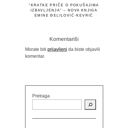
“KRATKE PRIČE O POKUŠAJIMA
IZBAVLJENJA” – NOVA KNJIGA
EMINE ĐELILOVIĆ-KEVRIĆ
Komentariši
Morate biti
prijavljeni
da biste objavili
komentar.
OSVRT NA
RUSK
Pretraga