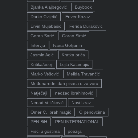
Bjanka Alajbegović
Buybook
Darko Cvijetić
Enver Kazaz
Ervin Mujabašić
Ferida Duraković
Goran Sarić
Goran Simić
Intervju
Ivana Golijanin
Jasmin Agić
Kratka priča
Kritika/esej
Lejla Kalamujić
Marko Vešović
Melida Travančić
Međunarodni dan pisaca u zatvoru
Natječaji
nedžad ibrahimović
Nenad Veličković
Novi Izraz
Omer Ć. Ibrahimagić
O penovcima
PEN BiH
PEN INTERNATIONAL
Pisci u gostima
poezija