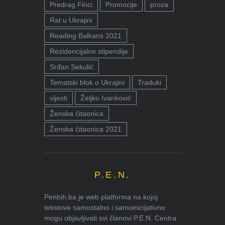
Predrag Finci
Promocije
proza
Rat u Ukrajini
Reading Balkans 2021
Rezidencijalne stipendije
Srđan Sekulić
Tematski blok o Ukrajini
Traduki
vijesti
Željko Ivanković
Ženska čitaonica
Ženska čitaonica 2021
P.E.N.
Penbih.ba je web platforma na kojoj
tekstove samostalno i samoinicijativno
mogu objavljivati svi članovi P.E.N. Centra