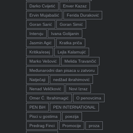
Darko Cvijetić
Enver Kazaz
Ervin Mujabašić
Ferida Duraković
Goran Sarić
Goran Simić
Intervju
Ivana Golijanin
Jasmin Agić
Kratka priča
Kritika/esej
Lejla Kalamujić
Marko Vešović
Melida Travančić
Međunarodni dan pisaca u zatvoru
Natječaji
nedžad ibrahimović
Nenad Veličković
Novi Izraz
Omer Ć. Ibrahimagić
O penovcima
PEN BiH
PEN INTERNATIONAL
Pisci u gostima
poezija
Predrag Finci
Promocije
proza