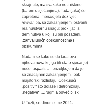
skrajnute, ma svakako neuništene
(barem u sjećanjima). Tada (tako) će
zapretena imena/djela doživjeti
revival
, pa, sa zakašnjenjem, ostvariti
realnu/stvarnu snagu; proklijati iz
deminutiva u koji su bili posađeni,
„zahvaljujući“ opskurnostima i
opskurnima.
Nadam se kako se do tada ova
njihova nova knjiga (ili staro sjećanje)
neće raspasti, ali priželjkujem da je,
sa značajnim zakašnjenjem, ipak
majstorski razlistaju. Očekujući
„pozitivi“ što dolaze i detroniziraju
„negative“. „Drugi“, a odveć bliski.
U Tuzli, sredinom zime 2021.