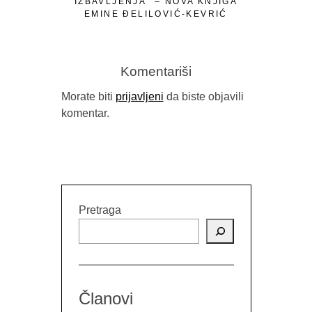
IZBAVLJENJA” – NOVA KNJIGA
EMINE ĐELILOVIĆ-KEVRIĆ
Komentariši
Morate biti
prijavljeni
da biste objavili
komentar.
OSVRT NA
RUSK
Pretraga
Članovi