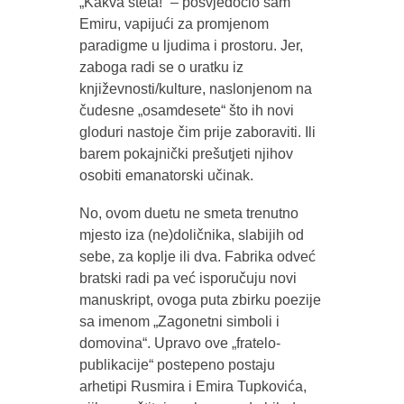
„Kakva šteta!“ – posvjedočio sam
Emiru, vapijući za promjenom
paradigme u ljudima i prostoru. Jer,
zaboga radi se o uratku iz
književnosti/kulture, naslonjenom na
čudesne „osamdesete“ što ih novi
gloduri nastoje čim prije zaboraviti. Ili
barem pokajnički prešutjeti njihov
osobiti emanatorski učinak.
No, ovom duetu ne smeta trenutno
mjesto iza (ne)doličnika, slabijih od
sebe, za koplje ili dva. Fabrika odveć
bratski radi pa već isporučuju novi
manuskript, ovoga puta zbirku poezije
sa imenom „Zagonetni simboli i
domovina“. Upravo ove „fratelo-
publikacije“ postepeno postaju
arhetipi Rusmira i Emira Tupkovića,