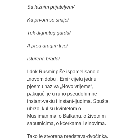
Sa lažnim prijateljem/
Ka prvom se smije/
Tek dignutog garda/
A pred drugim ti je/
Isturena brada/
I dok Rusmir piše isparcelisano o
„novom dobu“, Emir cijelu jednu
pjesmu naziva „Novo vrijeme“,
pakujući je u ruho pseudohimne
instant-vaktu i instant-ljudima. Spušta,
ubrzo, kulisu kvintetom o
Muslimanima, o Balkanu, o životnim
saputnicima, o kćerkama i sinovima.
Tako je stvorena predstava-dvočinka.