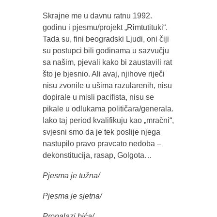
Skrajne me u davnu ratnu 1992.
godinu i pjesmu/projekt „Rimtutituki“.
Tada su, fini beogradski Ljudi, oni čiji
su postupci bili godinama u sazvučju
sa našim, pjevali kako bi zaustavili rat
što je bjesnio. Ali avaj, njihove riječi
nisu zvonile u ušima razularenih, nisu
dopirale u misli pacifista, nisu se
pikale u odlukama političara/generala.
Iako taj period kvalifikuju kao „mračni“,
svjesni smo da je tek poslije njega
nastupilo pravo pravcato nedoba –
dekonstitucija, rasap, Golgota…
Pjesma je tužna/
Pjesma je sjetna/
Pronalazi bića/