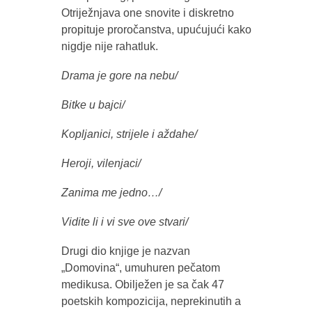
Otriježnjava one snovite i diskretno
propituje proročanstva, upućujući kako
nigdje nije rahatluk.
Drama je gore na nebu/
Bitke u bajci/
Kopljanici, strijele i aždahe/
Heroji, vilenjaci/
Zanima me jedno…/
Vidite li i vi sve ove stvari/
Drugi dio knjige je nazvan
„Domovina“, umuhuren pečatom
medikusa. Obilježen je sa čak 47
poetskih kompozicija, neprekinutih a