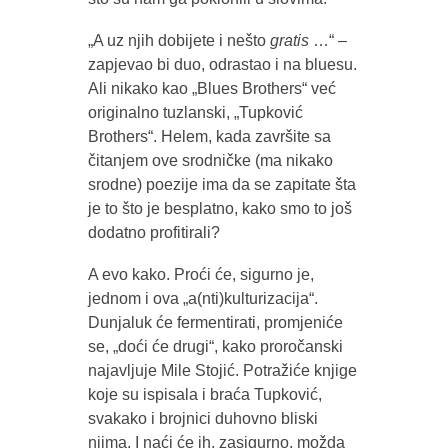
„A uz njih dobijete i nešto
gratis
…“ –
zapjevao bi duo, odrastao i na bluesu.
Ali nikako kao „Blues Brothers“ već
originalno tuzlanski, „Tupković
Brothers“. Helem, kada završite sa
čitanjem ove srodničke (ma nikako
srodne) poezije ima da se zapitate šta
je to što je besplatno, kako smo to još
dodatno profitirali?
A evo kako. Proći će, sigurno je,
jednom i ova „a(nti)kulturizacija“.
Dunjaluk će fermentirati, promjeniće
se, „doći će drugi“, kako proročanski
najavljuje Mile Stojić. Potražiće knjige
koje su ispisala i braća Tupković,
svakako i brojnici duhovno bliski
njima. I naći će ih, zasigurno, možda