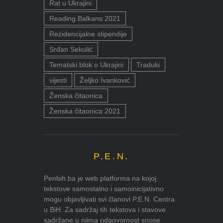
Rat u Ukrajini
Reading Balkans 2021
Rezidencijalne stipendije
Srđan Sekulić
Tematski blok o Ukrajini
Traduki
vijesti
Željko Ivanković
Ženska čitaonica
Ženska čitaonica 2021
P.E.N.
Penbih.ba je web platforma na kojoj
tekstove samostalno i samoinicijativno
mogu objavljivati svi članovi P.E.N. Centra
u BiH. Za sadržaj tih tekstova i stavove
sadržane u njima odgovornost snose