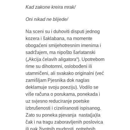
Kad zakone kreira mrak/
Oni nikad ne blijede/
Na sceni su i duhoviti disputi jednog
kozera i šaklabana, na momente
obogaćeni smijehotresnim imenima i
sadržajem, ma nipošto šarlatanski
(„Akcija ćelavih aligatora“). Upotrebom
rime su dihotomni, oslobođeni ili
utamničeni, ali svakako originalni (već
zamišljam Pjesnika dok naglas
deklamuje svoju poeziju). Vodilo se
više računa o porukama, ponekada i
uz svjesno reduciranje poetske
izbrušenosti i cizeliranosti ispisanog.
Zato su poneka pjevanja nasta(ja)la
čak i na tragu zaboravljenih poslovica
ili pak životnih mudrosti, potrebnih