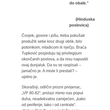
do obale.“
(Hinduska
poslovica)
Čovjek, govore i pišu, treba pokušati
produžiti sebe kroz drugi oblik, bilo
potomkom, mladicom ili riječju. Braća
Tupković posjeduju taj privilegijum
okončanih poslova, a da nisu napustili
ovaj dunjaluk. Da su se raspisali –
jamačno je. A misle li prestati? –
upitno je.
Skorašnji, odlični prozni prvijenac,
„VP 80-82“, prolazi mimo nas poput
duha, neadekvatno zamijećen, „kako
od periferije, tako i od centrale“.