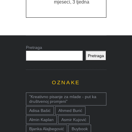
mjeseci, 3 tjedna
Pretraga
Pretraga
OZNAKE
"Kreativno pisanje za mlade - put ka
društvenoj promjeni"
Adisa Bašić
Ahmed Burić
Almin Kaplan
Asmir Kujović
Bjanka Alajbegović
Buybook