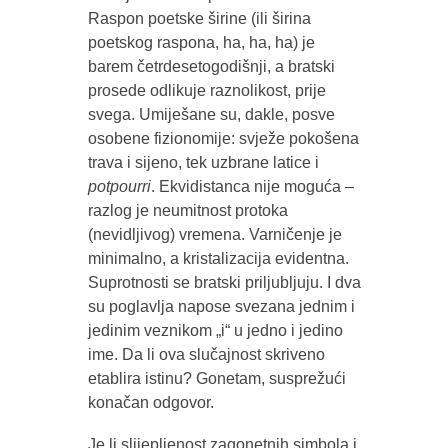
Raspon poetske širine (ili širina
poetskog raspona, ha, ha, ha) je
barem četrdesetogodišnji, a bratski
prosede odlikuje raznolikost, prije
svega. Umiješane su, dakle, posve
osobene fizionomije: svježe pokošena
trava i sijeno, tek uzbrane latice i
potpourri
. Ekvidistanca nije moguća –
razlog je neumitnost protoka
(nevidljivog) vremena. Varničenje je
minimalno, a kristalizacija evidentna.
Suprotnosti se bratski priljubljuju. I dva
su poglavlja napose svezana jednim i
jedinim veznikom „i“ u jedno i jedino
ime. Da li ova slučajnost skriveno
etablira istinu? Gonetam, susprežući
konačan odgovor.
Je li slijepljenost zagonetnih simbola i