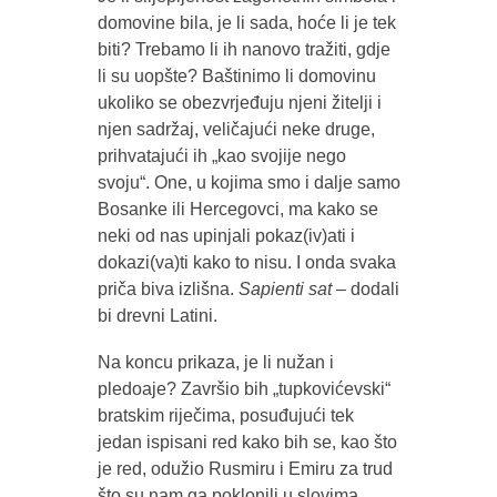
domovine bila, je li sada, hoće li je tek
biti? Trebamo li ih nanovo tražiti, gdje
li su uopšte? Baštinimo li domovinu
ukoliko se obezvrjeđuju njeni žitelji i
njen sadržaj, veličajući neke druge,
prihvatajući ih „kao svojije nego
svoju“. One, u kojima smo i dalje samo
Bosanke ili Hercegovci, ma kako se
neki od nas upinjali pokaz(iv)ati i
dokazi(va)ti kako to nisu. I onda svaka
priča biva izlišna.
Sapienti sat
– dodali
bi drevni Latini.
Na koncu prikaza, je li nužan i
pledoaje? Završio bih „tupkovićevski“
bratskim riječima, posuđujući tek
jedan ispisani red kako bih se, kao što
je red, odužio Rusmiru i Emiru za trud
što su nam ga poklonili u slovima.