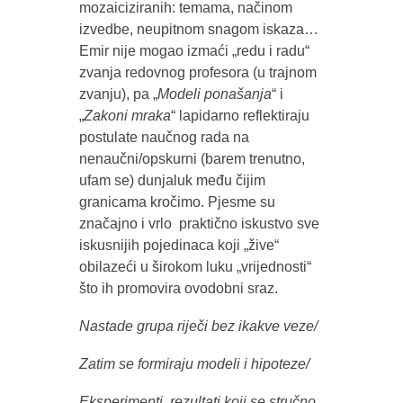
mozaiciziranih: temama, načinom
izvedbe, neupitnom snagom iskaza…
Emir nije mogao izmaći „redu i radu“
zvanja redovnog profesora (u trajnom
zvanju), pa „
Modeli ponašanja
“ i
„
Zakoni mraka
“ lapidarno reflektiraju
postulate naučnog rada na
nenaučni/opskurni (barem trenutno,
ufam se) dunjaluk među čijim
granicama kročimo. Pjesme su
značajno i vrlo praktično iskustvo sve
iskusnijih pojedinaca koji „žive“
obilazeći u širokom luku „vrijednosti“
što ih promovira ovodobni sraz.
Nastade grupa riječi bez ikakve veze/
Zatim se formiraju modeli i hipoteze/
Eksperimenti, rezultati koji se stručno