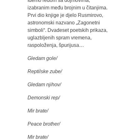
Idemo redom sa dojmovima,
izabranim među brojnim u čitanjima.
Prvi dio knjige je djelo Rusmirovo,
astronomski nazvano „Zagonetni
simboli“. Dvadeset poetskih prikaza,
uglazbljenih spram vremena,
raspoloženja, špurijusa…
Gledam gole/
Reptilske zube/
Gledam njihov/
Demonski rep/
Mir brate/
Peace brother/
Mir brate/