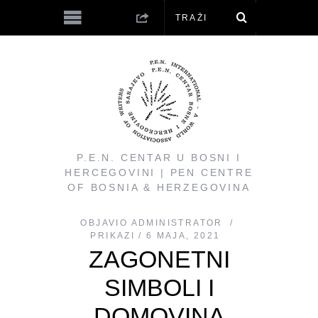
P.E.N. CENTAR U BOSNI I
HERCEGOVINI | PEN CENTRE
OF BOSNIA & HERZEGOVINA
OBJAVIO
ADMINISTRATOR
PRIKAZI
6 MAJA, 2021
ZAGONETNI
SIMBOLI I
DOMOVINA