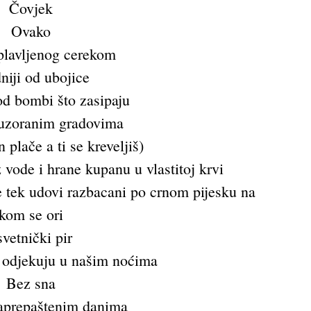
Čovjek
Ovako
plavljenog cerekom
niji od ubojice
od bombi što zasipaju
uzoranim gradovima
 plače a ti se kreveljiš)
vode i hrane kupanu u vlastitoj krvi
e tek udovi razbacani po crnom pijesku na
kom se ori
svetnički pir
e odjekuju u našim noćima
Bez sna
aprepaštenim danima