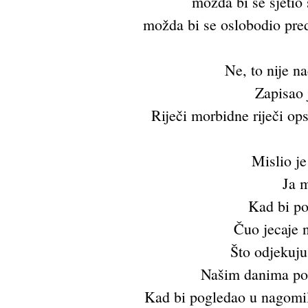
možda bi se sjetio
možda bi se oslobodio pre
Ne, to nije na
Zapisao
Riječi morbidne riječi ops
Mislio je
Ja 
Kad bi po
Čuo jecaje n
Što odjekuj
Našim danima po
Kad bi pogledao u nagomilan