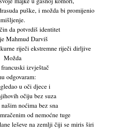
 svoje majke u gasnoj komori,
drasuda puške, i možda bi promijenio
mišljenje.
čin da potvrdiš identitet
 je Mahmud Darviš
kurne riječi ekstremne riječi dirljive
Možda
 francuski izvještač
mu odgovaram:
gledao u oči djece i
jihovih očiju bez suza
u našim noćima bez sna
mračenim od nemoćne tuge
e leševe na zemlji čiji se miris širi