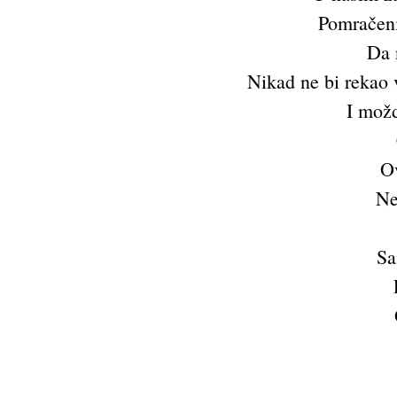
Pomračen
Da n
Nikad ne bi rekao 
I možd
O
Ne
Sa