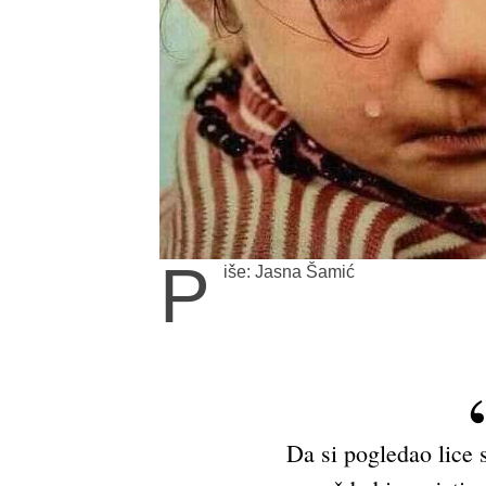
P
iše: Jasna Šamić
Da si pogledao lice s