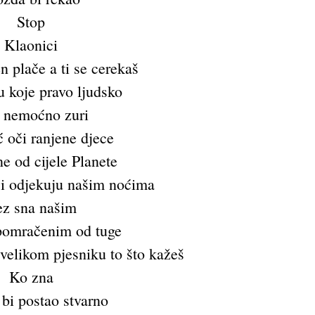
Stop
Klaonici
 plače a ti se cerekaš
u koje pravo ljudsko
 nemoćno zuri
 oči ranjene djece
e od cijele Planete
ici odjekuju našim noćima
z sna našim
omračenim od tuge
velikom pjesniku to što kažeš
Ko zna
bi postao stvarno