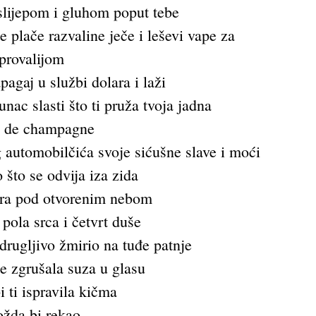
lijepom i gluhom poput tebe
e plače razvaline ječe i leševi vape za
provalijom
pagaj u službi dolara i laži
nac slasti što ti pruža tvoja jadna
e de champagne
 automobilčića svoje sićušne slave i moći
 što se odvija iza zida
ra pod otvorenim nebom
pola srca i četvrt duše
rugljivo žmirio na tuđe patnje
e zgrušala suza u glasu
 ti ispravila kičma
žda bi rekao