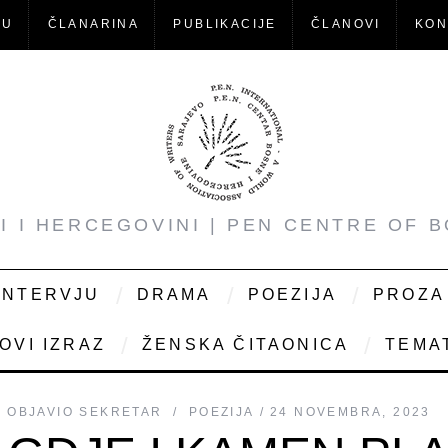
-U
ČLANARINA
PUBLIKACIJE
ČLANOVI
KON
NI I HERCEGOVINI | PEN CENTRE OF 
INTERVJU
DRAMA
POEZIJA
PROZA
OVI IZRAZ
ŽENSKA ČITAONICA
TEMAT
OBJAVIO
SEKRETAR
POEZIJA
24 NOVEMBRA, 2023