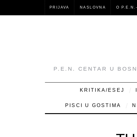
PRIJAVA
NASLOVNA
O P.E.N.
P.E.N. CENTAR U BOS
KRITIKA/ESEJ
PISCI U GOSTIMA
N