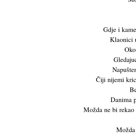
Gdje i kamen
Klaonici 
Oko
Gledajuć
Napušten
Čiji nijemi kr
Be
Danima p
Možda ne bi rekao 
Možda 