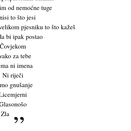
im od nemoćne tuge
isi to što jesi
velikom pjesniku to što kažeš
a bi ipak postao
Čovjekom
vako za tebe
ma ni imena
Ni riječi
mo gnušanje
Licemjerni
Glasonošo
Zla