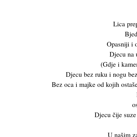
Lica pre
Bjed
Opasniji i 
Djecu na 
(Gdje i kamen
Djecu bez ruku i nogu bez 
Bez oca i majke od kojih ostaš
o
Djecu čije suz
U našim z