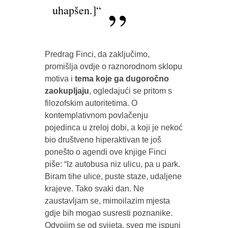
uhapšen.]“
Predrag Finci, da zaključimo,
promišlja ovdje o raznorodnom sklopu
motiva i
tema koje ga dugoročno
zaokupljaju
, ogledajući se pritom s
filozofskim autoritetima. O
kontemplativnom povlačenju
pojedinca u zreloj dobi, a koji je nekoć
bio društveno hiperaktivan te još
ponešto o agendi ove knjige Finci
piše: “Iz autobusa niz ulicu, pa u park.
Biram tihe ulice, puste staze, udaljene
krajeve. Tako svaki dan. Ne
zaustavljam se, mimoilazim mjesta
gdje bih mogao susresti poznanike.
Odvojim se od svijeta, sveg me ispuni