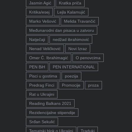
Jasmin Agić
Kratka priča
Kritika/esej
Lejla Kalamujić
Marko Vešović
Melida Travančić
Međunarodni dan pisaca u zatvoru
Natječaji
nedžad ibrahimović
Nenad Veličković
Novi Izraz
Omer Ć. Ibrahimagić
O penovcima
PEN BiH
PEN INTERNATIONAL
Pisci u gostima
poezija
Predrag Finci
Promocije
proza
Rat u Ukrajini
Reading Balkans 2021
Rezidencijalne stipendije
Srđan Sekulić
Tematski blok o Ukrajini
Traduki