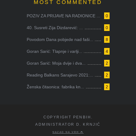
MOST COMMENTED
POZIV ZA PRIJAVE NA RADIONICE ...
0
40. Susreti Zija Dizdarević: ...
0
Povodom Dana pobjede nad faši...
8
Goran Sarić: Tlapnje i varlji...
4
Goran Sarić: Moja dvije i dva...
2
Reading Balkans Sarajevo 2021:...
2
Ženska čitaonica: fabrika kn...
2
COPYRIGHT PENBIH.
ADMINISTRATOR D. KRNJIĆ
NAZAD NA VRH