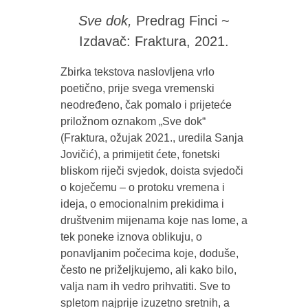
Sve dok,
Predrag Finci ~
Izdavač: Fraktura, 2021.
Zbirka tekstova naslovljena vrlo
poetično, prije svega vremenski
neodređeno, čak pomalo i prijeteće
priložnom oznakom „Sve dok“
(Fraktura, ožujak 2021., uredila Sanja
Jovičić), a primijetit ćete, fonetski
bliskom riječi svjedok, doista svjedoči
o koječemu – o protoku vremena i
ideja, o emocionalnim prekidima i
društvenim mijenama koje nas lome, a
tek poneke iznova oblikuju, o
ponavljanim počecima koje, doduše,
često ne priželjkujemo, ali kako bilo,
valja nam ih vedro prihvatiti. Sve to
spletom najprije izuzetno sretnih, a