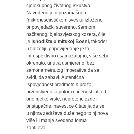
cjelokupnog životnog iskustva.
Navedeno je u pozamašnom
(mikro)esejističkom svesku izloženo
pripovjedački suvereno, šarmom
načitanog, bjelosvjetskog kozera, čije
je
ishodište u mitskoj Bosni
, također
u filozofiji; pripovijedanje je to
introspektivno i samozatajno, više sebi
okrenuto, unutra usmjereno, bez
samonametnutog imperativa da se
svidi, da zabavi. Autentična
ispovjednost predmetnih proza,
prvenstveno, a potom i učenost, ali od
one rijetke vrste, nepretenciozne i
pristupačne, navest će čitatelja da se
u njima zadržava duže nego to njihova
više ili manje svedena forma
zahtijeva.