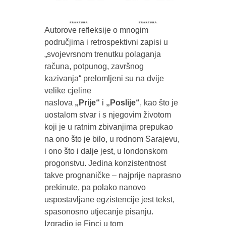
Autorove refleksije o mnogim
područjima i retrospektivni zapisi u
„svojevrsnom trenutku polaganja
računa, potpunog, završnog
kazivanja“ prelomljeni su na dvije
velike cjeline
naslova
„Prije“
i
„Poslije“
, kao što je
uostalom stvar i s njegovim životom
koji je u ratnim zbivanjima prepukao
na ono što je bilo, u rodnom Sarajevu,
i ono što i dalje jest, u londonskom
progonstvu. Jedina konzistentnost
takve prognaničke – najprije naprasno
prekinute, pa polako nanovo
uspostavljane egzistencije jest tekst,
spasonosno utjecanje pisanju.
Izgradio je Finci u tom