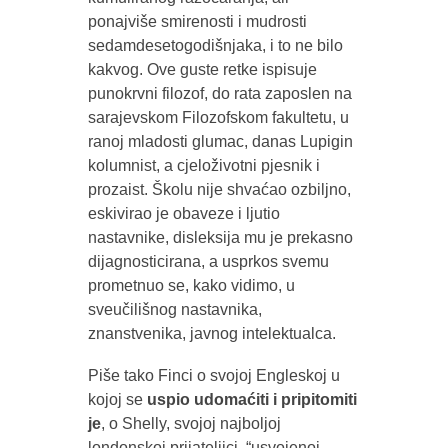
ponajviše smirenosti i mudrosti
sedamdesetogodišnjaka, i to ne bilo
kakvog. Ove guste retke ispisuje
punokrvni filozof, do rata zaposlen na
sarajevskom Filozofskom fakultetu, u
ranoj mladosti glumac, danas Lupigin
kolumnist, a cjeloživotni pjesnik i
prozaist. Školu nije shvaćao ozbiljno,
eskivirao je obaveze i ljutio
nastavnike, disleksija mu je prekasno
dijagnosticirana, a usprkos svemu
prometnuo se, kako vidimo, u
sveučilišnog nastavnika,
znanstvenika, javnog intelektualca.
Piše tako Finci o svojoj Engleskoj u
kojoj se
uspio udomaćiti i pripitomiti
je
, o Shelly, svojoj najboljoj
londonskoj prijateljici, “usvojenoj