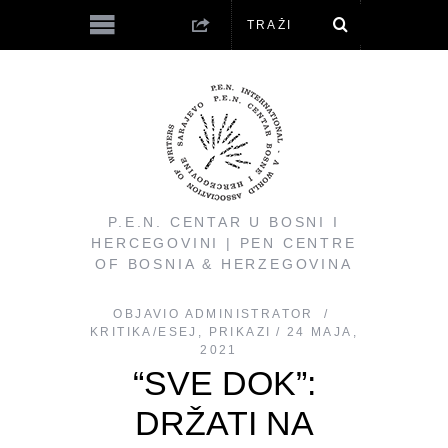
P.E.N. CENTAR U BOSNI I
HERCEGOVINI | PEN CENTRE
OF BOSNIA & HERZEGOVINA
OBJAVIO
ADMINISTRATOR
KRITIKA/ESEJ
,
PRIKAZI
24 MAJA,
2021
“SVE DOK”:
DRŽATI NA