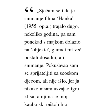
„Sjećam se i da je
snimanje filma ‘Hanka’
(1955. op.a.) trajalo dugo,
nekoliko godina, pa sam
ponekad s majkom dolazio
na ‘objekte’, glumci mi već
postali dosadni, a i
snimanje. Pokušavao sam
se sprijateljiti sa seoskom
djecom, ali nije išlo, jer ja
nikako nisam usvajao igru
klisa, a njima je moj
kaubojski pištolj bio