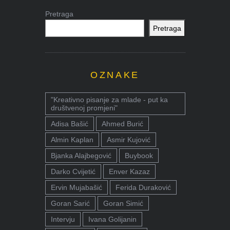
Pretraga
Pretraga
OZNAKE
"Kreativno pisanje za mlade - put ka
društvenoj promjeni"
Adisa Bašić
Ahmed Burić
Almin Kaplan
Asmir Kujović
Bjanka Alajbegović
Buybook
Darko Cvijetić
Enver Kazaz
Ervin Mujabašić
Ferida Duraković
Goran Sarić
Goran Simić
Intervju
Ivana Golijanin