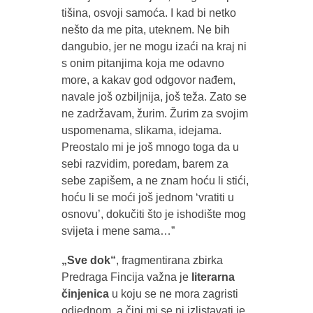
tišina, osvoji samoća. I kad bi netko
nešto da me pita, uteknem. Ne bih
dangubio, jer ne mogu izaći na kraj ni
s onim pitanjima koja me odavno
more, a kakav god odgovor nađem,
navale još ozbiljnija, još teža. Zato se
ne zadržavam, žurim. Žurim za svojim
uspomenama, slikama, idejama.
Preostalo mi je još mnogo toga da u
sebi razvidim, poredam, barem za
sebe zapišem, a ne znam hoću li stići,
hoću li se moći još jednom ‘vratiti u
osnovu’, dokučiti što je ishodište mog
svijeta i mene sama…”
„Sve dok“
, fragmentirana zbirka
Predraga Fincija važna je
literarna
činjenica
u koju se ne mora zagristi
odjednom, a čini mi se ni izlistavati je