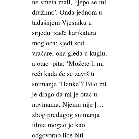
ne smeta mali, lijepo se mi
družimo’. Onda jednom u
tadašnjem Vjesniku u
srijedu izađe karikatura
mog oca: sjedi kod
vračare, ona gleda u kuglu,
a otac pita: ‘Možete li mi
reći kada će se završiti
snimanje ‘Hanke’? Bilo mi
je drago da mi je otac u
novinama. Njemu nije […
zbog predugog snimanja
filma mogao je kao
odgovorno lice biti