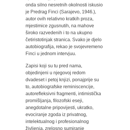
onda silno nesretnih okolnosti iskusio
je Predrag Finci (Sarajevo, 1946.),
autor ovih relativno kratkih proza,
mjestimice zgusnutih, na mahove
široko razvedenih i to na ukupno
četiristotinjak stranica. Svako je djelo
autobiografija, rekao je svojevremeno
Finci u jednom intervjuu.
Zapisi koji su tu pred nama,
objedinjeni u njegovoj redom
dvadeset i petoj knjizi, ponajprije su
to, autobiografske reminiscencije,
autorefleksivni fragmenti, intimistička
promišljanja, filozofski eseji,
anegdotalne pripovijesti, ukratko,
evociranje zgoda iz privatnog,
intelektualnog i profesionalnog
življenja, zrelosno sumiranje