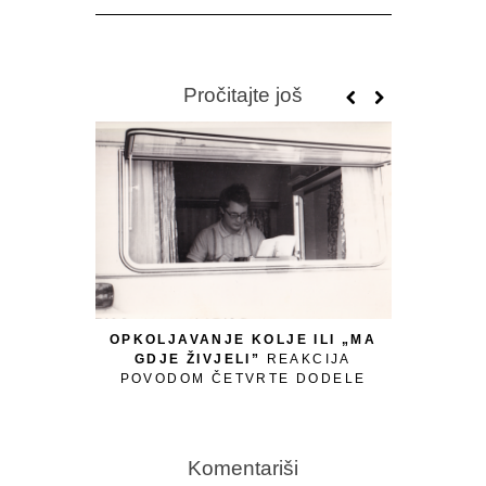
Pročitajte još
OPKOLJAVANJE KOLJE ILI „MA
GDJE ŽIVJELI”
REAKCIJA
POVODOM ČETVRTE DODELE
MEĐUNARODNE NAGRADE KOLJA
MIĆEVIĆ, 15 FEBRUARA 2026.
Komentariši