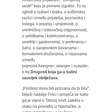
sestri” koju je prerano izgubio. Tu su
ogledi o ljubavi i braku, o suštinskoj
razlici između prijatelja, poznanika i
kolega, o pisanju i umjetnosti, o
uredničkoj i izdavačkoj odgovornosti,
o selidbama i kolekcioniranju, o
sinefiliji i gastronomiji, o preferansu i
šahu, o sarajevskim kavanama i
formativnim druženjima, o nijansama
između
pojmova
foreigner
,
stranger
i
outsider
,
o toj
Drugosti koja ga u tuđini
zauvijek obilježava
.
„Prošlost mora biti prizvana da bi bila“,
bilježi nadalje Finci i prisjeća se kako
ga je vijest o Titovoj smrti zatekla u
vlaku na povratku iz Njemačke, a