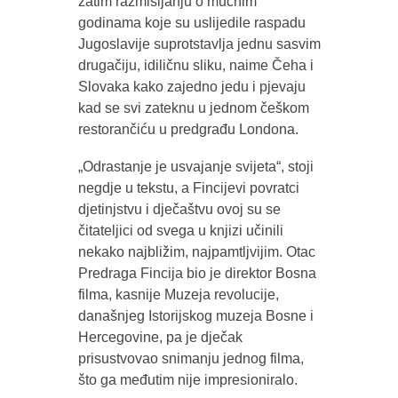
zatim razmišljanju o mučnim
godinama koje su uslijedile raspadu
Jugoslavije suprotstavlja jednu sasvim
drugačiju, idiličnu sliku, naime Čeha i
Slovaka kako zajedno jedu i pjevaju
kad se svi zateknu u jednom češkom
restorančiću u predgrađu Londona.
„Odrastanje je usvajanje svijeta“, stoji
negdje u tekstu, a Fincijevi povratci
djetinjstvu i dječaštvu ovoj su se
čitateljici od svega u knjizi učinili
nekako najbližim, najpamtljvijim. Otac
Predraga Fincija bio je direktor Bosna
filma, kasnije Muzeja revolucije,
današnjeg Istorijskog muzeja Bosne i
Hercegovine, pa je dječak
prisustvovao snimanju jednog filma,
što ga međutim nije impresioniralo.