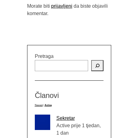
Morate biti
prijavljeni
da biste objavili
komentar.
TRAGAJU
HISTORIJ
PROZNOM 
Pretraga
BOSNA“
OM
I ME
Članovi
Newest
|
Active
Sekretar
Active prije 1 tjedan,
1 dan