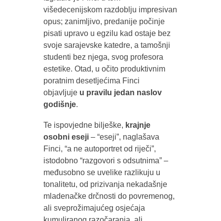
višedecenijskom razdoblju impresivan
opus; zanimljivo, predanije počinje
pisati upravo u egzilu kad ostaje bez
svoje sarajevske katedre, a tamošnji
studenti bez njega, svog profesora
estetike. Otad, u očito produktivnim
poratnim desetljećima Finci
objavljuje
u pravilu jedan naslov
godišnje
.
Te ispovjedne bilješke,
krajnje
osobni eseji
– “eseji”, naglašava
Finci, “a ne autoportret od riječi”,
istodobno “razgovori s odsutnima” –
međusobno se uvelike razlikuju u
tonalitetu, od prizivanja nekadašnje
mladenačke drčnosti do povremenog,
ali sveprožimajućeg osjećaja
kumuliranog razočaranja, ali