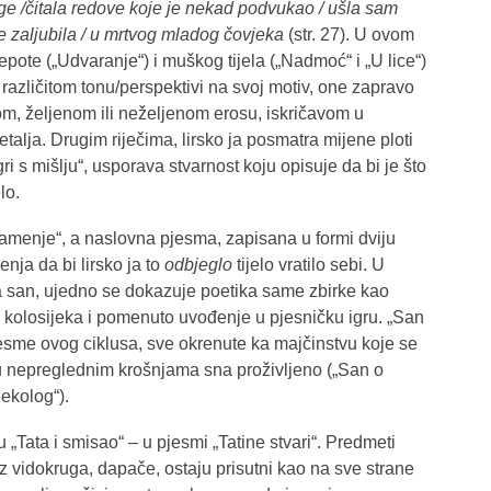
ige /čitala redove koje je nekad podvukao / ušla sam
e zaljubila / u mrtvog mladog čovjeka
(str. 27). U ovom
epote („Udvaranje“) i muškog tijela („Nadmoć“ i „U lice“)
azličitom tonu/perspektivi na svoj motiv, one zapravo
m, željenom ili neželjenom erosu, iskričavom u
detalja. Drugim riječima, lirsko ja posmatra mijene ploti
ri s mišlju“, usporava stvarnost koju opisuje da bi je što
lo.
namenje“, a naslovna pjesma, zapisana u formi dviju
menja da bi lirsko ja to
odbjeglo
tijelo vratilo sebi. U
za san, ujedno se dokazuje poetika same zbirke kao
 kolosijeka i pomenuto uvođenje u pjesničku igru. „San
pjesme ovog ciklusa, sve okrenute ka majčinstvu koje se
 u nepreglednim krošnjama sna proživljeno („San o
nekolog“).
u „Tata i smisao“ – u pjesmi „Tatine stvari“. Predmeti
iz vidokruga, dapače, ostaju prisutni kao na sve strane