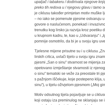
upaljač i tabakeru / dodirivala njegove knj
preko tih redova u / njegovu glavu i tamo s
je ciklusu također primjetan motiv muške lj
– no iako se pomenute pjesme ostvaruju u r
govore o naslućenom, ponekad i invazivno
trenutku kog lirsko ja razvija kroz poetiku 
u krupnom kadru, te, kao u „Udvaranju“ i „Ig
pomnije osmotrilo, da bi je u svoju igru uve
Tjelesne mijene prisutne su i u ciklusu „Z
lirskih crtica, uvlači tijelo u svoju igru zna
pjesmi „San o sinu“ stvarnost se mijenja 
opetovano izmještanje stvarnosti iz njenog
o sinu“ tematski se veže za preostale tri 
s pažnjom iščekuje, koje postepeno klija,
sinu“), u tijelu oživjelom pjesmom („Moj gi
Motiv odsutnog tijela pojavljuje se u ciklus
koji ostaju iza preminulog ne sklanjaju se 