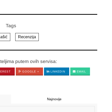
Tags
ašić
Recenzija
ateljima putem ovih servisa:
TEREST
GOOGLE +
LINKEDIN
EMAIL
Najnovije