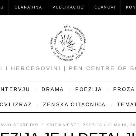
-U
ČLANARINA
PUBLIKACIJE
ČLANOVI
KON
NI I HERCEGOVINI | PEN CENTRE OF 
INTERVJU
DRAMA
POEZIJA
PROZA
OVI IZRAZ
ŽENSKA ČITAONICA
TEMAT
JAVIO
SEKRETAR
KRITIKA/ESEJ
,
POEZIJA
11 MAJA, 2