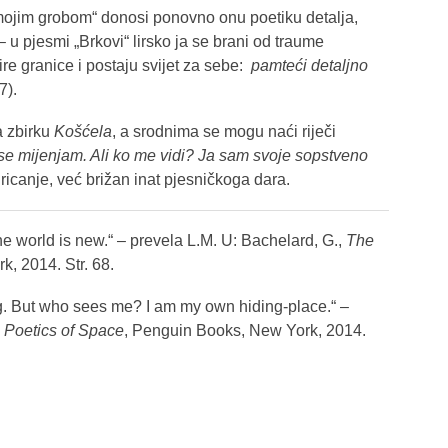
jim grobom“ donosi ponovno onu poetiku detalja,
– u pjesmi „Brkovi“ lirsko ja se brani od traume
šire granice i postaju svijet za sebe:
pamteći detaljno
77).
a zbirku
Košćela
, a srodnima se mogu naći riječi
 se mijenjam. Ali ko me vidi? Ja sam svoje sopstveno
dricanje, već brižan inat pjesničkoga dara.
he world is new.“ – prevela L.M. U: Bachelard, G.,
The
, 2014. Str. 68.
g. But who sees me? I am my own hiding-place.“ –
 Poetics of Space
, Penguin Books, New York, 2014.