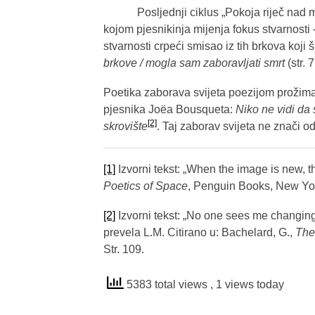
Posljednji ciklus „Pokoja riječ nad mo
kojom pjesnikinja mijenja fokus stvarnosti 
stvarnosti crpeći smisao iz tih brkova koji 
brkove / mogla sam zaboravljati smrt
(str. 
Poetika zaborava svijeta poezijom prožim
pjesnika Joëa Bousqueta:
Niko ne vidi da
[2]
skrovište
. Taj zaborav svijeta ne znači o
[1]
Izvorni tekst: „When the image is new, t
Poetics of Space
, Penguin Books, New York
[2]
Izvorni tekst: „No one sees me changin
prevela L.M. Citirano u: Bachelard, G.,
The
Str. 109.
5383 total views
, 1 views today