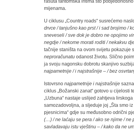
rasuta fantomska intima što pobjedonosno 
mijenama.
U ciklusu „Country roads“ susrećemo nasl
drvce / tanjušno kao prst / i sad brojimo / 
sneveseli / sve dok je dobro ne opojimo v
negdje / nekome morati roditi / nekakvu dje
tačnije staništa na ovom svijetu pokazuje
neproračunatu
odanost životu. Slično poima
ja svoju nagonsku dobrotu skanjivo suzbija
najpametnije / i najstrašnije – / bez osvrtan
Istovrsno
najpametnije i najstrašnije
saznan
ciklus „Božanski zanat“ gotovo u cijelosti te
„Uzbuna“ nastaje uslijed zahtjeva lirskoga
samozadovoljna, a sljeduje joj „Šta smo iz
pjesnicima“ gdje su međusobno odrični pjes
(…) / ne laćaju se pera / ako se njime / ne p
savladavaju istu vještinu – / kako da ne 