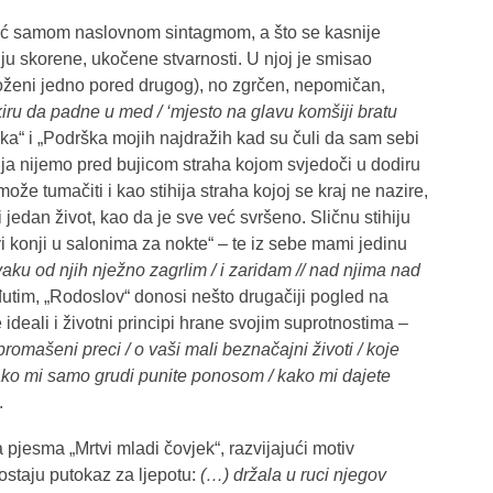
“ već samom naslovnom sintagmom, a što se kasnije
ziju skorene, ukočene stvarnosti. U njoj je smisao
 položeni jedno pored drugog), no zgrčen, nepomičan,
ru da padne u med / ‘mjesto na glavu komšiji bratu
jeka“ i „Podrška mojih najdražih kad su čuli da sam sebi
o ja nijemo pred bujicom straha kojom svjedoči u dodiru
že tumačiti i kao stihija straha kojoj se kraj ne nazire,
i jedan život, kao da je sve već svršeno. Sličnu stihiju
vi konji u salonima za nokte“ – te iz sebe mami jedinu
aku od njih nježno zagrlim / i zaridam // nad njima nad
đutim, „Rodoslov“ donosi nešto drugačiji pogled na
 ideali i životni principi hrane svojim suprotnostima –
 promašeni preci / o vaši mali beznačajni životi / koje
kako mi samo grudi punite ponosom / kako mi dajete
.
a pjesma „Mrtvi mladi čovjek“, razvijajući motiv
ostaju putokaz za ljepotu:
(…) držala u ruci njegov