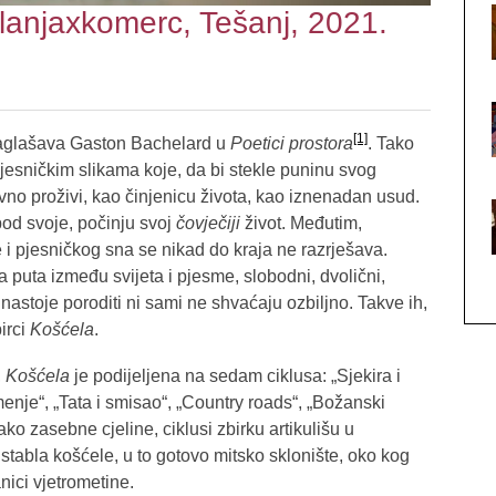
Planjaxkomerc, Tešanj, 2021.
[1]
glašava Gaston Bachelard u
Poetici prostora
. Tako
jesničkim slikama koje, da bi stekle puninu svog
avno proživi, kao činjenicu života, kao iznenadan usud.
pod svoje, počinju svoj
čovječiji
život. Međutim,
 i pjesničkog sna se nikad do kraja ne razrješava.
 puta između svijeta i pjesme, slobodni, dvolični,
 nastoje poroditi ni sami ne shvaćaju ozbiljno. Takve ih,
irci
Košćela
.
,
Košćela
je podijeljena na sedam ciklusa: „Sjekira i
enje“, „Tata i smisao“, „Country roads“, „Božanski
ko zasebne cjeline, ciklusi zbirku artikulišu u
stabla košćele, u to gotovo mitsko sklonište, oko kog
anici vjetrometine.