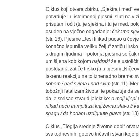
Ciklus koji otvara zbirku, „Sjekira i med
potvrđuje i u istoimenoj pjesmi, sluti na vi
prisutan i očit (tu je sjekira, i tu je med,
osuđen na vječno odgađanje:
čekamo sjeki
(str. 16). Pjesme „Jesi li ikad pucao u čov
konačno ispunila veliku želju“ zatiču lirsk
s drugim ljudima – potonja pjesma se čak mo
umišljena kob kojom
najdraži
žele ustoličit
postojanja zatiče lirsko ja u pjesmi „Ničeo
iskrenu reakciju na to iznenadno breme:
sv
sobom / nad svima i nad svim
(str. 11). Me
tobožnji fatalizam života, te pokazuje da se
da je smisao stvar dijalektike:
o moji lijepi
nikad neću trampiti za književnu slavu // 
snagu / da hodam uzdignute glave
(str. 13)
Ciklus „Elegija srednje životne dobi“ otvar
svakodnevnih, gotovo tričavih stvari koje p