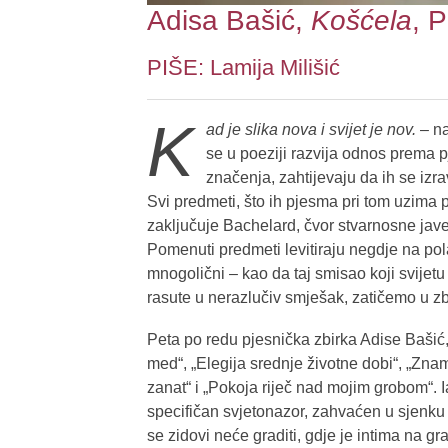
Adisa Bašić,
Košćela
, 
PIŠE: Lamija Milišić
K
ad je slika nova i svijet je nov.
– na
se u poeziji razvija odnos prema p
značenja, zahtijevaju da ih se izr
Svi predmeti, što ih pjesma pri tom uzima 
zaključuje Bachelard, čvor stvarnosne jave
Pomenuti predmeti levitiraju negdje na pola
mnogolični – kao da taj smisao koji svijetu
rasute u nerazlučiv smješak, zatičemo u zb
Peta po redu pjesnička zbirka Adise Bašić
med“, „Elegija srednje životne dobi“, „Znam
zanat“ i „Pokoja riječ nad mojim grobom“. Ia
specifičan svjetonazor, zahvaćen u sjenku 
se zidovi neće graditi, gdje je intima na gr