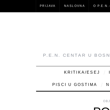
PRIJAVA
NASLOVNA
O P.E.N.
P.E.N. CENTAR U BOS
KRITIKA/ESEJ
PISCI U GOSTIMA
N
OB