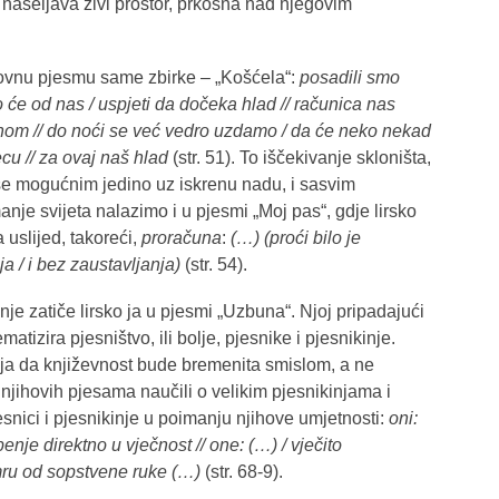
naseljava živi prostor, prkosna nad njegovim
ovnu pjesmu same zbirke – „Košćela“:
posadili smo
ko će od nas / uspjeti da dočeka hlad // računica nas
inom // do noći se već vedro uzdamo / da će neko nekad
cu // za ovaj naš hlad
(str. 51). To iščekivanje skloništa,
 se mogućnim jedino uz iskrenu nadu, i sasvim
nje svijeta nalazimo i u pjesmi „Moj pas“, gdje lirsko
 uslijed, takoreći,
proračuna
:
(…) (proći bilo je
ja / i bez zaustavljanja)
(str. 54).
je zatiče lirsko ja u pjesmi „Uzbuna“. Njoj pripadajući
matizira pjesništvo, ili bolje, pjesnike i pjesnikinje.
 ja da književnost bude bremenita smislom, a ne
 njihovih pjesama naučili o velikim pjesnikinjama i
nici i pjesnikinje u poimanju njihove umjetnosti:
oni:
enje direktno u vječnost // one: (…) / vječito
umru od sopstvene ruke (…)
(str. 68-9).