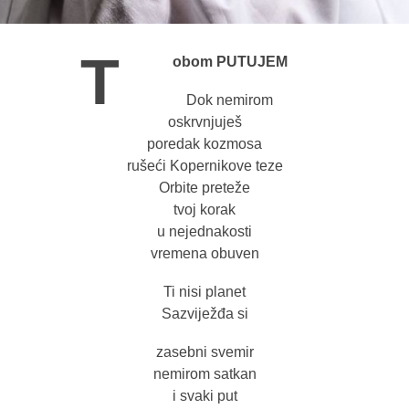
T
obom PUTUJEM
Dok nemirom
oskrvnjuješ
poredak kozmosa
rušeći Kopernikove teze
Orbite preteže
tvoj korak
u nejednakosti
vremena obuven
Ti nisi planet
Sazviježđa si
zasebni svemir
nemirom satkan
i svaki put