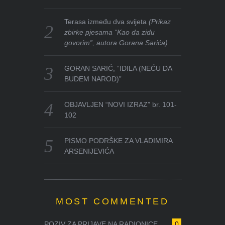
Terasa između dva svijeta
(Prikaz
zbirke pjesama “Kao da zidu
govorim”, autora Gorana Sarića)
GORAN SARIĆ, “IDILA (NEĆU DA
BUDEM NAROD)”
OBJAVLJEN “NOVI IZRAZ” br. 101-
102
PISMO PODRŠKE ZA VLADIMIRA
ARSENIJEVIĆA
MOST COMMENTED
POZIV ZA PRIJAVE NA RADIONICE ...
0