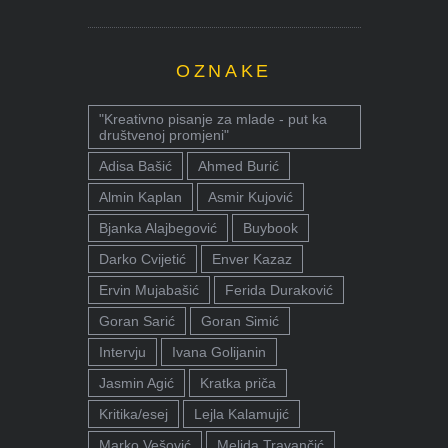
OZNAKE
"Kreativno pisanje za mlade - put ka
društvenoj promjeni"
Adisa Bašić
Ahmed Burić
Almin Kaplan
Asmir Kujović
Bjanka Alajbegović
Buybook
Darko Cvijetić
Enver Kazaz
Ervin Mujabašić
Ferida Duraković
Goran Sarić
Goran Simić
Intervju
Ivana Golijanin
Jasmin Agić
Kratka priča
Kritika/esej
Lejla Kalamujić
Marko Vešović
Melida Travančić