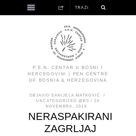
P.E.N. CENTAR U BOSNI I
HERCEGOVINI | PEN CENTRE
OF BOSNIA & HERZEGOVINA
OBJAVIO
SANIJELA MATKOVIĆ
UNCATEGORIZED @BS
24
NOVEMBRA, 2019
NERASPAKIRANI
ZAGRLJAJ