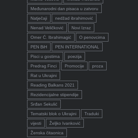
Međunarodni dan pisaca u zatvoru
Natječaji
nedžad ibrahimović
Nenad Veličković
Novi Izraz
Omer Ć. Ibrahimagić
O penovcima
PEN BiH
PEN INTERNATIONAL
Pisci u gostima
poezija
Predrag Finci
Promocije
proza
Rat u Ukrajini
Reading Balkans 2021
Rezidencijalne stipendije
Srđan Sekulić
Tematski blok o Ukrajini
Traduki
vijesti
Željko Ivanković
Ženska čitaonica