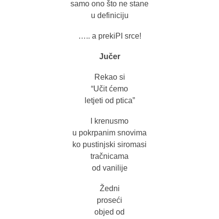
samo ono što ne stane
u definiciju
….. a prekiPI srce!
Jučer
Rekao si
“Učit ćemo
letjeti od ptica”
I krenusmo
u pokrpanim snovima
ko pustinjski siromasi
tračnicama
od vanilije
Žedni
proseći
objed od