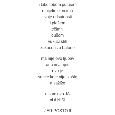
i tako tobom putujem
u bijelim zrncima
tvoje odsutnosti
i plešem
trčim ti
dušom
vukući stih
zakačen za balone
ma nije ovo ljubav
ona ima riječ
ovo je
sunce koje nije izašlo
a sažiže
nisam ovo JA
ni ti NISI
JER POSTOJI