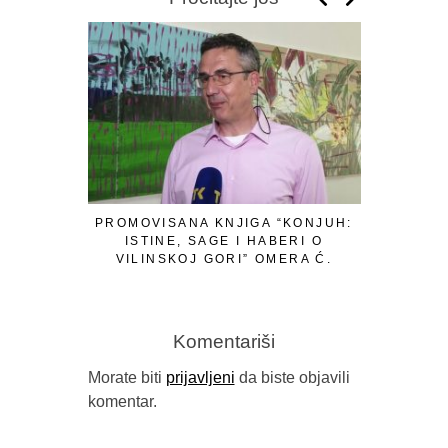
PROMOVISANA KNJIGA “KONJUH:
SVETO 
ISTINE, SAGE I HABERI O
ROMANA 
VILINSKOJ GORI” OMERA Ć.
ADN
IBRAHIMAGIĆA
Komentariši
Morate biti
prijavljeni
da biste objavili
komentar.