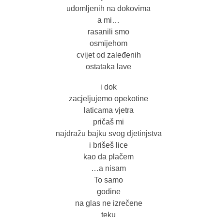
udomljenih na dokovima
a mi…
rasanili smo
osmijehom
cvijet od zaleđenih
ostataka lave
i dok
zacjeljujemo opekotine
laticama vjetra
pričaš mi
najdražu bajku svog djetinjstva
i brišeš lice
kao da plačem
…a nisam
To samo
godine
na glas ne izrečene
teku