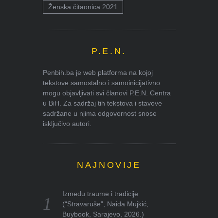
Ženska čitaonica 2021
P.E.N.
Penbih.ba je web platforma na kojoj
tekstove samostalno i samoinicijativno
mogu objavljivati svi članovi P.E.N. Centra
u BiH. Za sadržaj tih tekstova i stavove
sadržane u njima odgovornost snose
isključivo autori.
NAJNOVIJE
Između traume i tradicije
(“Stravaruše”, Naida Mujkić,
Buybook, Sarajevo, 2026.)