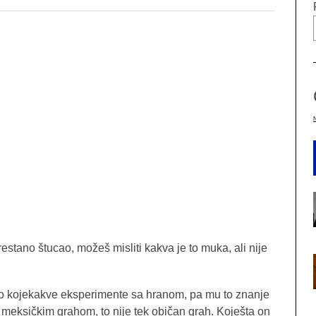
stano štucao, možeš misliti kakva je to muka, ali nije
io kojekakve eksperimente sa hranom, pa mu to znanje
 meksičkim grahom, to nije tek običan grah. Koješta on