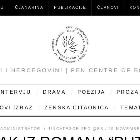
-U
ČLANARINA
PUBLIKACIJE
ČLANOVI
KON
NI I HERCEGOVINI | PEN CENTRE OF 
INTERVJU
DRAMA
POEZIJA
PROZA
OVI IZRAZ
ŽENSKA ČITAONICA
TEMAT
ADMINISTRATOR
UNCATEGORIZED @BS
25 NOVEMBR