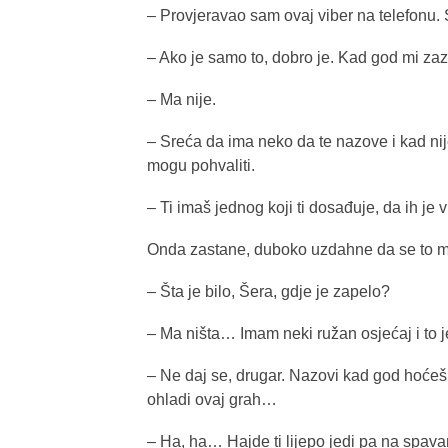
– Provjeravao sam ovaj viber na telefonu.
– Ako je samo to, dobro je. Kad god mi zaz
– Ma nije.
– Sreća da ima neko da te nazove i kad nije
mogu pohvaliti.
– Ti imaš jednog koji ti dosađuje, da ih je v
Onda zastane, duboko uzdahne da se to mož
– Šta je bilo, Šera, gdje je zapelo?
– Ma ništa… Imam neki ružan osjećaj i to je 
– Ne daj se, drugar. Nazovi kad god hoće
ohladi ovaj grah…
– Ha, ha… Hajde ti lijepo jedi pa na spava