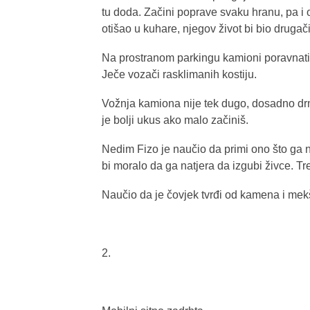
tu doda. Začini poprave svaku hranu, pa i
otišao u kuhare, njegov život bi bio drugačij
Na prostranom parkingu kamioni poravnati k
Ječe vozači rasklimanih kostiju.
Vožnja kamiona nije tek dugo, dosadno d
je bolji ukus ako malo začiniš.
Nedim Fizo je naučio da primi ono što ga 
bi moralo da ga natjera da izgubi živce. Tr
Naučio da je čovjek tvrđi od kamena i mekši
2.