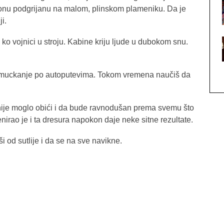
 onu podgrijanu na malom, plinskom plameniku. Da je
i.
o vojnici u stroju. Kabine kriju ljude u dubokom snu.
rmuckanje po autoputevima. Tokom vremena naučiš da
nije moglo obići i da bude ravnodušan prema svemu što
enirao je i ta dresura napokon daje neke sitne rezultate.
 od sutlije i da se na sve navikne.