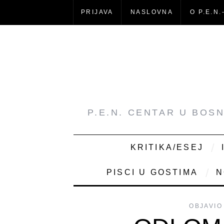
PRIJAVA
NASLOVNA
O P.E.N.
P.E.N. CENTAR U BOS
KRITIKA/ESEJ
PISCI U GOSTIMA
N
OBJAVIO