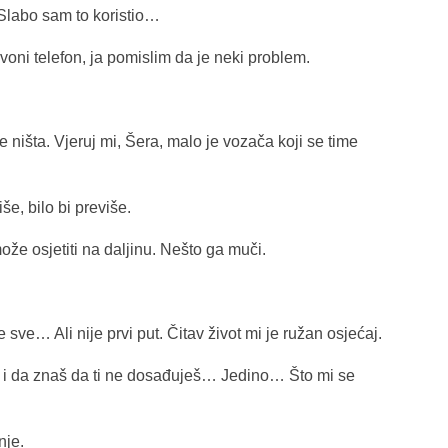
 Slabo sam to koristio…
voni telefon, ja pomislim da je neki problem.
 ništa. Vjeruj mi, Šera, malo je vozača koji se time
iše, bilo bi previše.
e osjetiti na daljinu. Nešto ga muči.
sve… Ali nije prvi put. Čitav život mi je ružan osjećaj.
š i da znaš da ti ne dosađuješ… Jedino… Što mi se
nje.