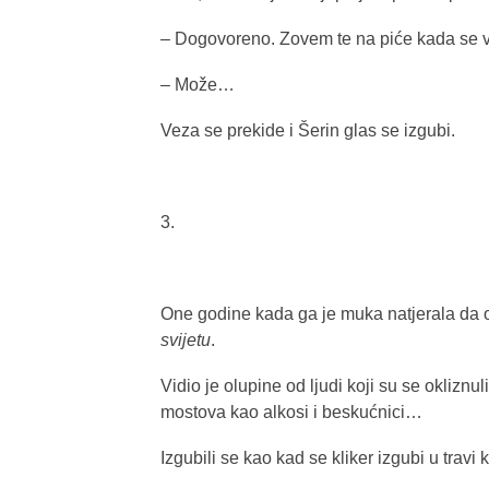
– Dogovoreno. Zovem te na piće kada se
– Može…
Veza se prekide i Šerin glas se izgubi.
3.
One godine kada ga je muka natjerala da o
svijetu
.
Vidio je olupine od ljudi koji su se okliznul
mostova kao alkosi i beskućnici…
Izgubili se kao kad se kliker izgubi u travi 