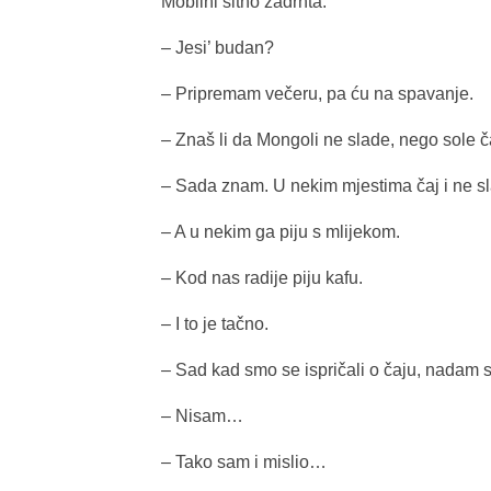
Mobilni sitno zadrhta.
– Jesi’ budan?
– Pripremam večeru, pa ću na spavanje.
– Znaš li da Mongoli ne slade, nego sole č
– Sada znam. U nekim mjestima čaj i ne s
– A u nekim ga piju s mlijekom.
– Kod nas radije piju kafu.
– I to je tačno.
– Sad kad smo se ispričali o čaju, nadam
– Nisam…
– Tako sam i mislio…