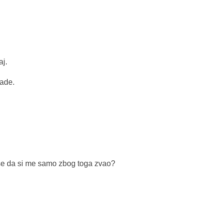
aj.
lade.
 se da si me samo zbog toga zvao?