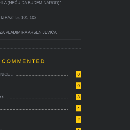
DILA (NEĆU DA BUDEM NAROD)”
IZRAZ” br. 101-102
ZA VLADIMIRA ARSENIJEVIĆA
 COMMENTED
ICE ...
0
0
i...
8
4
.
2