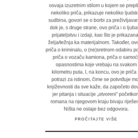
osvaja izuzetnim stilom u kojem se prepl
nekoliko priča, prikazuje nekoliko ljudsk
sudbina, govori se o borbi za preživljavan
dok je, s druge strane, ovo priča i o ljuba
prijateljstvu i izdaji, kao što je prikazana
želja/težnja ka materijalnom. Također, ovo
priča o kriminalu, o (ne)sretnom odabiru p
priča o vozaču kamiona, priča o samoći
opasnostima koje vrebaju na svakom
kilometru puta. I, na koncu, ovo je priča
potrazi za istinom, čime se potvrđuje m
književnosti da sve kaže, da započeto dov
jer pitanja i situacije „otvoreni“ početko
romana na njegovom kraju bivaju riješen
Ništa ne ostaje bez odgovora.
PROČITAJTE VIŠE