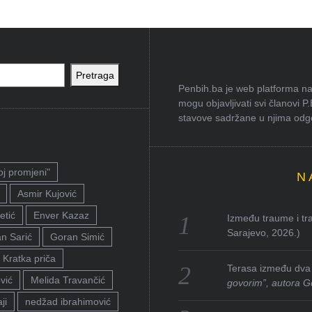
Pretraga
Penbih.ba je web platforma na 
mogu objavljivati svi članovi P
stavove sadržane u njima odgov
oj promjeni"
N
Asmir Kujović
etić
Enver Kazaz
Između traume i tra
Sarajevo, 2026.)
n Sarić
Goran Simić
Kratka priča
Terasa između dva 
vić
Melida Travančić
govorim”, autora G
ji
nedžad ibrahimović