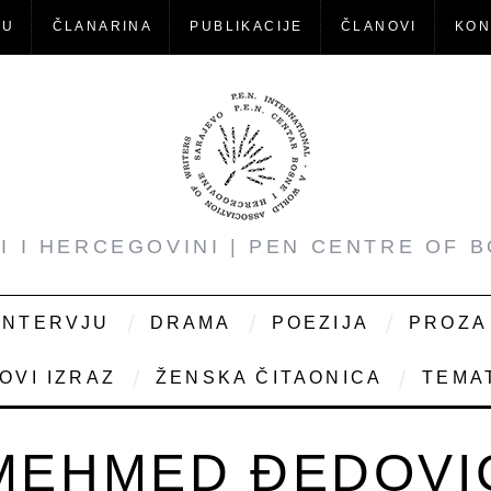
-U
ČLANARINA
PUBLIKACIJE
ČLANOVI
KON
NI I HERCEGOVINI | PEN CENTRE OF 
INTERVJU
DRAMA
POEZIJA
PROZA
OVI IZRAZ
ŽENSKA ČITAONICA
TEMAT
MEHMED ĐEDOVI