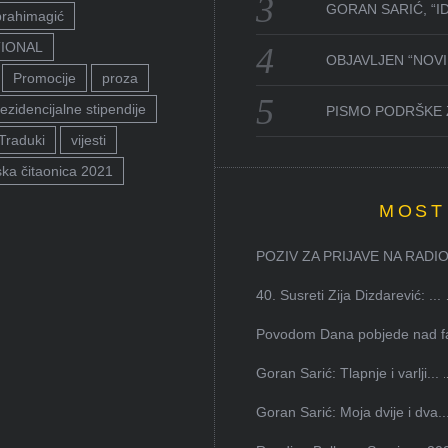
GORAN SARIĆ, “I
brahimagić
TIONAL
OBJAVLJEN “NOVI 
Promocije
proza
ezidencijalne stipendije
PISMO PODRŠKE 
Traduki
vijesti
ka čitaonica 2021
MOST
POZIV ZA PRIJAVE NA RADION
40. Susreti Zija Dizdarević: ...
Povodom Dana pobjede nad faš
Goran Sarić: Tlapnje i varlji...
Goran Sarić: Moja dvije i dva..