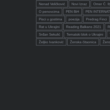
Nenad Veličković
Novi Izraz
Omer Ć. I
O penovcima
PEN BiH
PEN INTERNA
Pisci u gostima
poezija
Predrag Finci
Rat u Ukrajini
Reading Balkans 2021
R
Srđan Sekulić
Tematski blok o Ukrajini
Željko Ivanković
Ženska čitaonica
Žens