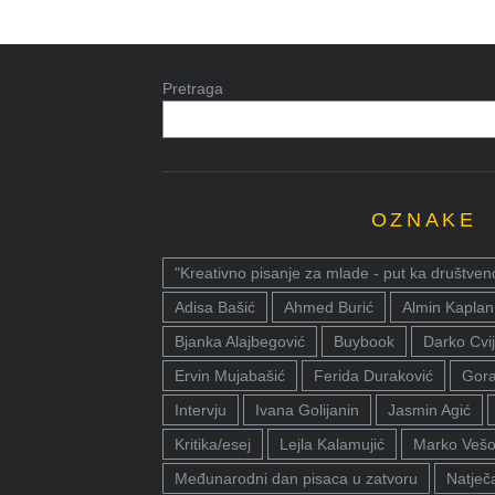
Pretraga
OZNAKE
"Kreativno pisanje za mlade - put ka društven
Adisa Bašić
Ahmed Burić
Almin Kaplan
Bjanka Alajbegović
Buybook
Darko Cvij
Ervin Mujabašić
Ferida Duraković
Gora
Intervju
Ivana Golijanin
Jasmin Agić
Kritika/esej
Lejla Kalamujić
Marko Vešo
Međunarodni dan pisaca u zatvoru
Natječa