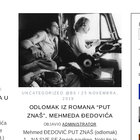
0
UNCATEGORIZED @BS
25 NOVEMBRA,
A U
2019
ODLOMAK IZ ROMANA “PUT
ZNAŠ”, MEHMEDA ĐEDOVIĆA
ića
OBJAVIO
ADMINISTRATOR
e
Mehmed ĐEDOVIĆ PUT ZNAŠ (odlomak)
.)
1. NA SVE SE čovjek navikne. Neki tip je