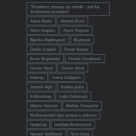
"Kreativno pisanje za mlade - put ka
društvenoj promjeni"
Adisa Bašić
Ahmed Burić
Almin Kaplan
Asmir Kujović
Bjanka Alajbegović
Buybook
Darko Cvijetić
Enver Kazaz
Ervin Mujabašić
Ferida Duraković
Goran Sarić
Goran Simić
Intervju
Ivana Golijanin
Jasmin Agić
Kratka priča
Kritika/esej
Lejla Kalamujić
Marko Vešović
Melida Travančić
Međunarodni dan pisaca u zatvoru
Natječaji
nedžad ibrahimović
Nenad Veličković
Novi Izraz