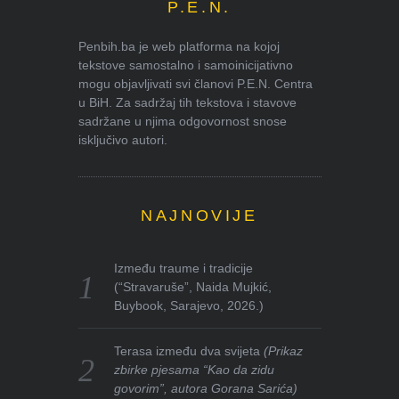
P.E.N.
Penbih.ba je web platforma na kojoj
tekstove samostalno i samoinicijativno
mogu objavljivati svi članovi P.E.N. Centra
u BiH. Za sadržaj tih tekstova i stavove
sadržane u njima odgovornost snose
isključivo autori.
NAJNOVIJE
Između traume i tradicije
(“Stravaruše”, Naida Mujkić,
Buybook, Sarajevo, 2026.)
Terasa između dva svijeta
(Prikaz
zbirke pjesama “Kao da zidu
govorim”, autora Gorana Sarića)