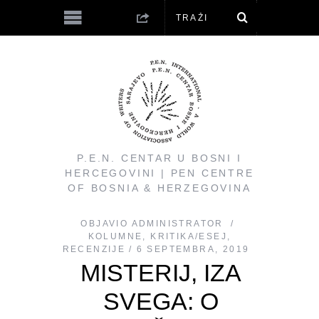
P.E.N. CENTAR U BOSNI I
HERCEGOVINI | PEN CENTRE
OF BOSNIA & HERZEGOVINA
OBJAVIO
ADMINISTRATOR
KOLUMNE
,
KRITIKA/ESEJ
,
RECENZIJE
6 SEPTEMBRA, 2019
MISTERIJ, IZA
SVEGA: O