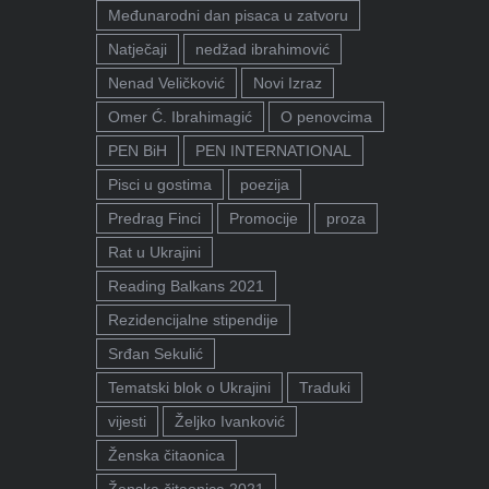
Međunarodni dan pisaca u zatvoru
Natječaji
nedžad ibrahimović
Nenad Veličković
Novi Izraz
Omer Ć. Ibrahimagić
O penovcima
PEN BiH
PEN INTERNATIONAL
Pisci u gostima
poezija
Predrag Finci
Promocije
proza
Rat u Ukrajini
Reading Balkans 2021
Rezidencijalne stipendije
Srđan Sekulić
Tematski blok o Ukrajini
Traduki
vijesti
Željko Ivanković
Ženska čitaonica