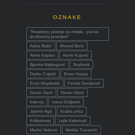
OZNAKE
"Kreativno pisanje za mlade - put ka
društvenoj promjeni"
Adisa Bašić
Ahmed Burić
Almin Kaplan
Asmir Kujović
Bjanka Alajbegović
Buybook
Darko Cvijetić
Enver Kazaz
Ervin Mujabašić
Ferida Duraković
Goran Sarić
Goran Simić
Intervju
Ivana Golijanin
Jasmin Agić
Kratka priča
Kritika/esej
Lejla Kalamujić
Marko Vešović
Melida Travančić