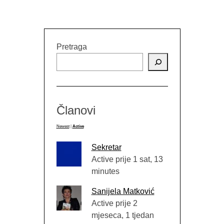
GO
Pretraga
Članovi
Newest
|
Active
Sekretar
Active prije 1 sat, 13
minutes
Sanijela Matković
Active prije 2
mjeseca, 1 tjedan