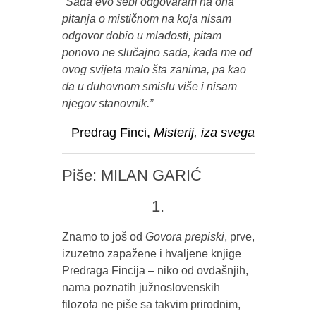
“
Sada evo sebi odgovaram na ona
pitanja o mističnom na koja nisam
odgovor dobio u mladosti, pitam
ponovo ne slučajno sada, kada me od
ovog svijeta malo šta zanima, pa kao
da u duhovnom smislu više i nisam
njegov stanovnik.
”
Predrag Finci,
Misterij, iza svega
Piše: MILAN GARIĆ
1.
Znamo to još od
Govora prepiski
, prve,
izuzetno zapažene i hvaljene knjige
Predraga Fincija – niko od ovdašnjih,
nama poznatih južnoslovenskih
filozofa ne piše sa takvim prirodnim,