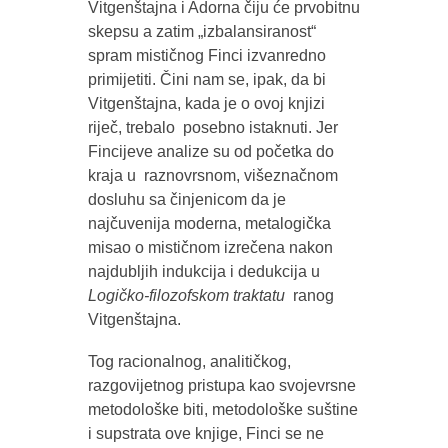
Vitgenštajna i Adorna čiju će prvobitnu
skepsu a zatim „izbalansiranost“
spram mističnog Finci izvanredno
primijetiti. Čini nam se, ipak, da bi
Vitgenštajna, kada je o ovoj knjizi
riječ, trebalo posebno istaknuti. Jer
Fincijeve analize su od početka do
kraja u raznovrsnom, višeznačnom
dosluhu sa činjenicom da je
najčuvenija moderna, metalogička
misao o mističnom izrečena nakon
najdubljih indukcija i dedukcija u
Logičko-filozofskom traktatu
ranog
Vitgenštajna.
Tog racionalnog, analitičkog,
razgovijetnog pristupa kao svojevrsne
metodološke biti, metodološke suštine
i supstrata ove knjige, Finci se ne