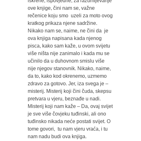
iskrene, ispovjedne, za razumijevanje
ove knjige, čini nam se, važne
rečenice koju smo uzeli za moto ovog
kratkog prikaza njene sadržine.
Nikako nam se, naime, ne čini da je
ova knjiga napisana kada njenog
pisca, kako sam kaže, u ovom svijetu
više ništa nije zanimalo i kada mu se
učinilo da u duhovnom smislu više
nije njegov stanovnik. Nikako, naime,
da to, kako kod okrenemo, uzmemo
zdravo za gotovo. Jer, iza svega je –
misterij. Misterij koji čini čuda, skepsu
pretvara u vjeru, beznađe u nadi.
Misterij koji nam kaže – Da, ovaj svijet
je sve više čovjeku tuđinski, ali ono
tuđinsko nikada neće postati svijet. O
tome govori, tu nam vjeru vraća, i tu
nam nadu budi ova knjiga.