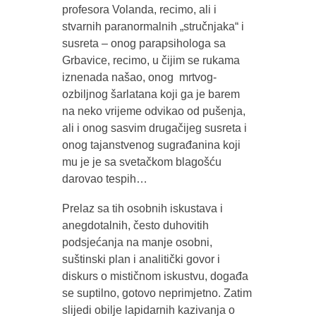
profesora Volanda, recimo, ali i
stvarnih paranormalnih „stručnjaka“ i
susreta – onog parapsihologa sa
Grbavice, recimo, u čijim se rukama
iznenada našao, onog mrtvog-
ozbiljnog šarlatana koji ga je barem
na neko vrijeme odvikao od pušenja,
ali i onog sasvim drugačijeg susreta i
onog tajanstvenog sugrađanina koji
mu je je sa svetačkom blagošću
darovao tespih…
Prelaz sa tih osobnih iskustava i
anegdotalnih, često duhovitih
podsjećanja na manje osobni,
suštinski plan i analitički govor i
diskurs o mističnom iskustvu, događa
se suptilno, gotovo neprimjetno. Zatim
slijedi obilje lapidarnih kazivanja o