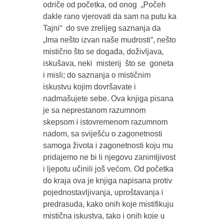
odriče od početka, od onog „Počeh
dakle rano vjerovati da sam na putu ka
Tajni“ do sve zrelijeg saznanja da
„Ima nešto izvan naše mudrosti“, nešto
mistično što se događa, doživljava,
iskušava, neki misterij što se goneta
i misli; do saznanja o mističnim
iskustvu kojim dovršavate i
nadmašujete sebe. Ova knjiga pisana
je sa neprestanom razumnom
skepsom i istovremenom razumnom
nadom, sa sviješću o zagonetnosti
samoga života i zagonetnosti koju mu
pridajemo ne bi li njegovu zanimljivost
i ljepotu učinili još većom. Od početka
do kraja ova je knjiga napisana protiv
pojednostavljivanja, uproštavanja i
predrasuda, kako onih koje mistifikuju
mistična iskustva, tako i onih koje u