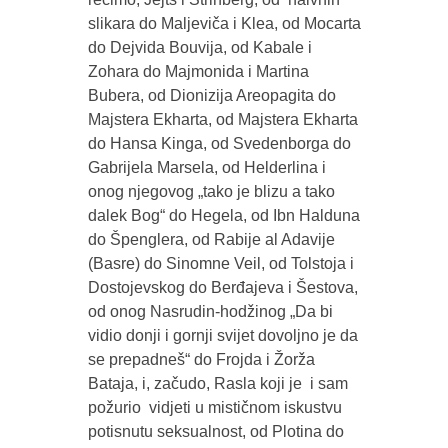
slikara do Maljeviča i Klea, od Mocarta
do Dejvida Bouvija, od Kabale i
Zohara do Majmonida i Martina
Bubera, od Dionizija Areopagita do
Majstera Ekharta, od Majstera Ekharta
do Hansa Kinga, od Svedenborga do
Gabrijela Marsela, od Helderlina i
onog njegovog „tako je blizu a tako
dalek Bog“ do Hegela, od Ibn Halduna
do Špenglera, od Rabije al Adavije
(Basre) do Sinomne Veil, od Tolstoja i
Dostojevskog do Berđajeva i Šestova,
od onog Nasrudin-hodžinog „Da bi
vidio donji i gornji svijet dovoljno je da
se prepadneš“ do Frojda i Žorža
Bataja, i, začudo, Rasla koji je i sam
požurio vidjeti u mističnom iskustvu
potisnutu seksualnost, od Plotina do