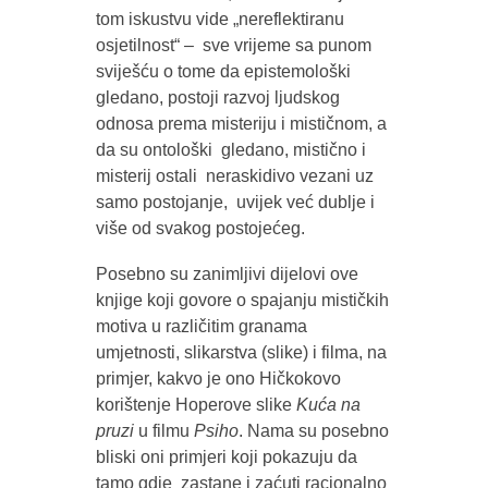
tom iskustvu vide „nereflektiranu
osjetilnost“ – sve vrijeme sa punom
sviješću o tome da epistemološki
gledano, postoji razvoj ljudskog
odnosa prema misteriju i mističnom, a
da su ontološki gledano, mistično i
misterij ostali neraskidivo vezani uz
samo postojanje, uvijek već dublje i
više od svakog postojećeg.
Posebno su zanimljivi dijelovi ove
knjige koji govore o spajanju mističkih
motiva u različitim granama
umjetnosti, slikarstva (slike) i filma, na
primjer, kakvo je ono Hičkokovo
korištenje Hoperove slike
Kuća na
pruzi
u filmu
Psiho
. Nama su posebno
bliski oni primjeri koji pokazuju da
tamo gdje zastane i zaćuti racionalno