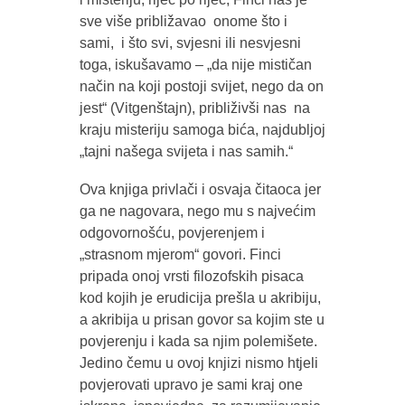
sve više približavao onome što i
sami, i što svi, svjesni ili nesvjesni
toga, iskušavamo – „da nije mističan
način na koji postoji svijet, nego da on
jest“ (Vitgenštajn), približivši nas na
kraju misteriju samoga bića, najdubljoj
„tajni našega svijeta i nas samih.“
Ova knjiga privlači i osvaja čitaoca jer
ga ne nagovara, nego mu s najvećim
odgovornošću, povjerenjem i
„strasnom mjerom“ govori. Finci
pripada onoj vrsti filozofskih pisaca
kod kojih je erudicija prešla u akribiju,
a akribija u prisan govor sa kojim ste u
povjerenju i kada sa njim polemišete.
Jedino čemu u ovoj knjizi nismo htjeli
povjerovati upravo je sami kraj one