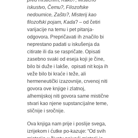
iskustvo, Čemu?, Filozofske
nedoumice, Zašto?, Misterij kao
filozofski pojam, Kada
? – od četiri
varijacije na temu i pet pitanja-
odgovora. Prepričavati ih značilo bi
neprestano padati u iskušenja da
citirate ili da se raspričate. Opisati
zasebno svaki od eseja koji je čine,
bilo bi duže i lakše, opisati nit koja ih
veže bilo bi kraće i teže, ali
hermeneutički izazovnije, crvenoj niti
govora ove knjige i zlatnoj,
alhemijskoj niti govora same mistične
stvari kao njene supstancijalne teme,
sličnije i sročnije.
Ova knjiga nam prije i poslije svega,
izrijekom i ćutke po-kazuje: “Od svih