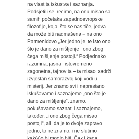
na vlastita iskustva i saznanja.
Podsjetili se, recimo, na onu misao sa
samih početaka zapadnoevropske
filozofije, koja, što se nas tiče, jedva
da može biti nadmašena – na ono
Parmenidovo „Jer jedno je te isto ono
što je dano za mišljenje i ono zbog
čega mišljenje postoji.“ Podjednako
razumna, jasna i istovremeno
zagonetna, tajnovita – ta misao sadrži
izvjestan samorazvoj koji vodi u
misterij. Jer znamo svi i neprestano
iskušavamo i saznajemo „ono što je
dano za mišljenje“, znamo,
pokušavamo saznati i saznajemo,
također, „i ono zbog čega misao
postoji“, ali da je to dvoje zapravo
jedno, to ne znamo, i ne slutimo
kak(v)o bi moglo biti. Čak i kada