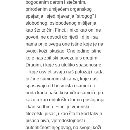
bogodanim darom i stečenim,
prirođenim umijećem organskog
spajanja i sjedinjavanja “strogog” i
slobodnog, oslobođenog mišljenja,
kao što to čini Finci, i niko kao on, ne
govori, ne dovodi do riječi i dijeli sa
nama prije svega one istine koje je na
svojoj koži iskušao. One jedine istine
koje nas zbiljski povezuju s drugim i
Drugim, i koje su utoliko spasonosne
– koje osvjetljavaju naš položaj i kada
to čine sumornim slikama, koje nas
spasavaju od besmisla i samoće i
onda kada našu kosmičku samoću po-
kazuju kao ontološku formu postojanja
i kao sudbinu. Finci je vrhunski
filozofski pisac, i kao što to kod takvih
pisaca biva, vjerodostojnost i
autentičnost njegovog, na svojoj koži