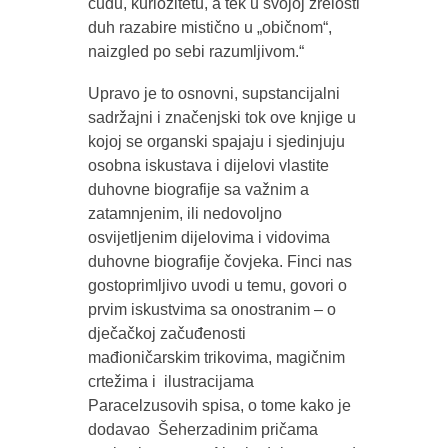
čudu, kuriozitetu, a tek u svojoj zrelosti
duh razabire mistično u „običnom“,
naizgled po sebi razumljivom.“
Upravo je to osnovni, supstancijalni
sadržajni i značenjski tok ove knjige u
kojoj se organski spajaju i sjedinjuju
osobna iskustava i dijelovi vlastite
duhovne biografije sa važnim a
zatamnjenim, ili nedovoljno
osvijetljenim dijelovima i vidovima
duhovne biografije čovjeka. Finci nas
gostoprimljivo uvodi u temu, govori o
prvim iskustvima sa onostranim – o
dječačkoj začuđenosti
mađioničarskim trikovima, magičnim
crtežima i ilustracijama
Paracelzusovih spisa, o tome kako je
dodavao Šeherzadinim pričama