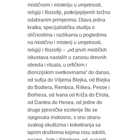
mističnom i misteriju u umjetnosti,
religiji i filozofiji, potkrijepljenih brižno
odabranim primjerima: čitava jedna
kratka, specijalistička studija o
sličnostima i razlikama u pogledima
na mistično i misterij u umjetnosti,
religiji i filozofiji – „od prvih mističkih
iskustava nastalih u zanosu drevnih
obreda i rituala, u orfičkim i
dionizijskim svetkovinama“ do danas,
od sufija do Viljema Blejka, od Blejka
do Bodlera, Remboa, Rilkea, Pesoe i
Borhesa, od Ivana od Križa do Eliota,
od Dantea do Hesea, od jedne do
druge pjesničke ezoterije što se
njegovala inokosno, s onu stranu
svakog okultizma i koketiranja sa
tajnim društvima kojima nisu odolili,
recimo, Jejts i Strinberg, od naivnih