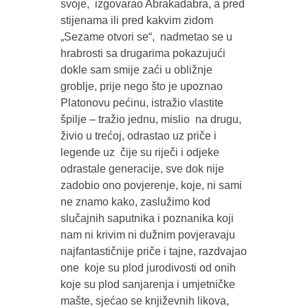
svoje, izgovarao Abrakadabra, a pred
stijenama ili pred kakvim zidom
„Sezame otvori se“, nadmetao se u
hrabrosti sa drugarima pokazujući
dokle sam smije zaći u obližnje
groblje, prije nego što je upoznao
Platonovu pećinu, istražio vlastite
špilje – tražio jednu, mislio na drugu,
živio u trećoj, odrastao uz priče i
legende uz čije su riječi i odjeke
odrastale generacije, sve dok nije
zadobio ono povjerenje, koje, ni sami
ne znamo kako, zaslužimo kod
slučajnih saputnika i poznanika koji
nam ni krivim ni dužnim povjeravaju
najfantastičnije priče i tajne, razdvajao
one koje su plod jurodivosti od onih
koje su plod sanjarenja i umjetničke
mašte, sjećao se književnih likova,