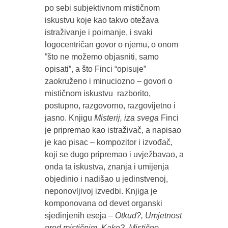
po sebi subjektivnom mističnom
iskustvu koje kao takvo otežava
istraživanje i poimanje, i svaki
logocentričan govor o njemu, o onom
”što ne možemo objasniti, samo
opisati”, a što Finci “opisuje”
zaokruženo i minuciozno – govori o
mističnom iskustvu razborito,
postupno, razgovorno, razgovijetno i
jasno. Knjigu
Misterij, iza
svega
Finci
je pripremao kao istraživač, a napisao
je kao pisac – kompozitor i izvođač,
koji se dugo pripremao i uvježbavao, a
onda ta iskustva, znanja i umijenja
objedinio i nadišao u jedinstvenoj,
neponovljivoj izvedbi. Knjiga je
komponovana od devet organski
sjedinjenih eseja
– Otkud?, Umjetnost
pred mističnim, Kako?, Mistično