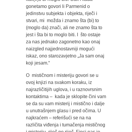
gonetamo govori li Parmenid o
jedinstvu subjekta i objekta, riječi i
stvari, mi možda i znamo šta (bi) to
(moglo da) znači, ali ne znamo šta to
jest i šta bi to moglo biti. I što ostaje
za nas jednako zagonetno kao onaj
naizgled najjednostavniji mogući
iskaz, ono starozavjetno „Ja sam onaj
koji jesam.“
O mističnom i misteriju govori se u
ovoj knjizi na svakom koraku, iz
najrazličitijih uglova, i u raznovrsnim
kontaktima – kada je sklopite čini vam
se da su vam misterij i mistično i dalje
u unutrašnjem glasu i pred očima. U
najkraćem – referišući se na na
različita viđenja i tumačenja mističnog
i misteriju, riječ po riječ, Finci nas je