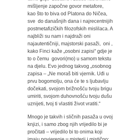
mišljenje započne govor metafore,
kao što to biva od Platona do Ničea,
sve do današnjih dana i najrecentnijih
postmetafizičkih filozofskih mislilaca. A
najbliži su nam i najdraži oni
najautentičniji, majstorski pasaži, oni ,
kako Finci kaže „osobni zapisi“ gdje je
to o čemu govori(mo) u samom tekstu
na djelu. Evo jednog takvog „osobnog
zapisa – „Ne moraš biti vjernik. Uđi u
prvu bogomolju, ona će te s ljubavlju
dočekati, svojom brižnošću tvoju brigu
umiriti, svojom duhovnošću tvoju dušu
uznijeti, tvoj ti vlastiti život vratiti.“
Mnogo je takvih i sličnih pasaža u ovoj
knjizi, i samo zbog njih vrijedilo bi je
pročitati – vrijedilo bi to onima koji
imaju povjerenje u misterij i mistično;