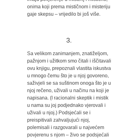
onima koji prema mističnom i misteriju
gaje skepsu – vrijedilo bi još više.
3.
Sa velikom zanimanjem, znatiželjom,
pažnjom i užitkom smo čitali i iščitavali
ovu knjigu, prepoznali vlastita iskustva
u mnogo čemu što je u njoj govoreno,
saživjeli se sa suštinom onoga što je u
njoj rečeno, uživali u načinu na koji je
napisana. (I racionalni skeptik i mistik
u nama su joj podjednako vjerovali i
uživali u njoj.) Podsjećali se i
preispitivali zahvaljujući njoj,
polemisali i razgovarali u najvećem
povjerenu s njom – živo se podsjećali