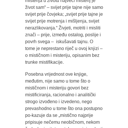
misterija u životu najveći misterij je
život sam“ – svijet prije tajne nije samo
svijet prije čovjeka; „svijet prije tajne je
svijet prije motrenja i mišljenja, svijet
nerazlikovanja.“ Živjeti, motriti i misliti
znači – prije, između ostalog, poslije i
povrh svega – iskušavati tajnu. O
tome je neprestano riječ u ovoj knjizi –
o mističnom i misteriju, opisanim bez
trunke mistifikacije.
Posebna vrijednost ove knjige,
međutim, nije samo u tome što o
mističnom i misteriju govori bez
mistificiranja, racionalno i analitički
strogo izvođeno i izvedeno, nego
prevashodno u tome što ona postupno
po-kazuje da se „mistično najprije
pripisuje nečemu neobičnom, nekom