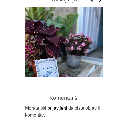
Komentariši
Morate biti
prijavljeni
da biste objavili
komentar.
TERASA 
IZMEĐU TRAUME I TRADICIJE
(PRIKAZ 
(“STRAVARUŠE”, NAIDA MUJKIĆ,
DA ZID
BUYBOOK, SARAJEVO, 2026.)