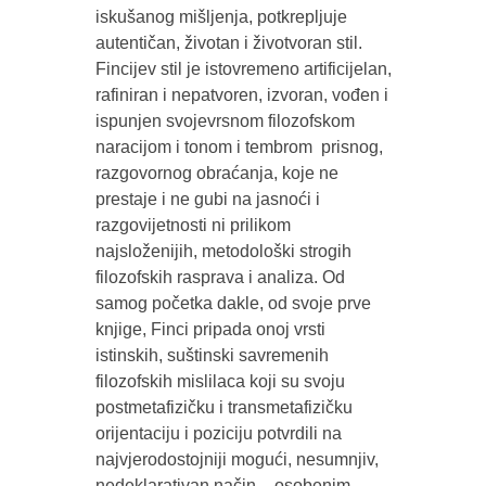
iskušanog mišljenja, potkrepljuje
autentičan, životan i životvoran stil.
Fincijev stil je istovremeno artificijelan,
rafiniran i nepatvoren, izvoran, vođen i
ispunjen svojevrsnom filozofskom
naracijom i tonom i tembrom prisnog,
razgovornog obraćanja, koje ne
prestaje i ne gubi na jasnoći i
razgovijetnosti ni prilikom
najsloženijih, metodološki strogih
filozofskih rasprava i analiza. Od
samog početka dakle, od svoje prve
knjige, Finci pripada onoj vrsti
istinskih, suštinski savremenih
filozofskih mislilaca koji su svoju
postmetafizičku i transmetafizičku
orijentaciju i poziciju potvrdili na
najvjerodostojniji mogući, nesumnjiv,
nedeklarativan način – osobenim