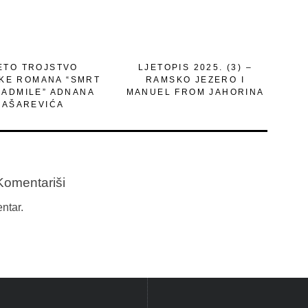
ETO TROJSTVO
LJETOPIS 2025. (3) –
IKE ROMANA “SMRT
RAMSKO JEZERO I
RADMILE” ADNANA
MANUEL FROM JAHORINA
JAŠAREVIĆA
Komentariši
ntar.