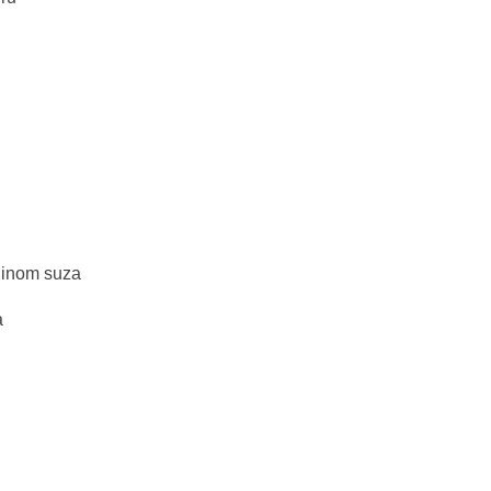
linom suza
a