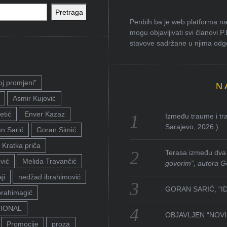
Pretraga
Penbih.ba je web platforma na 
mogu objavljivati svi članovi P
stavove sadržane u njima odgov
oj promjeni"
N
Asmir Kujović
etić
Enver Kazaz
Između traume i tra
Sarajevo, 2026.)
n Sarić
Goran Simić
Kratka priča
Terasa između dva 
vić
Melida Travančić
govorim”, autora G
ji
nedžad ibrahimović
GORAN SARIĆ, “I
brahimagić
TIONAL
OBJAVLJEN “NOVI 
Promocije
proza