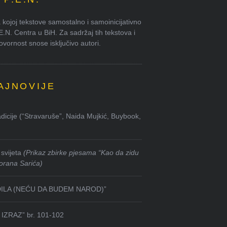
kojoj tekstove samostalno i samoinicijativno
.E.N. Centra u BiH. Za sadržaj tih tekstova i
ornost snose isključivo autori.
AJNOVIJE
dicije (“Stravaruše”, Naida Mujkić, Buybook,
svijeta
(Prikaz zbirke pjesama “Kao da zidu
orana Sarića)
DILA (NEĆU DA BUDEM NAROD)”
IZRAZ” br. 101-102