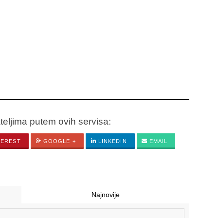
ateljima putem ovih servisa:
TEREST
GOOGLE +
LINKEDIN
EMAIL
Najnovije