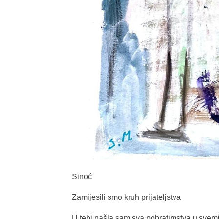
Sinoć
Zamijesili smo kruh prijateljstva
U tebi našla sam sva pobratimstva u svem