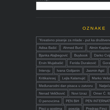
OZNAKE
"Kreativno pisanje za mlade - put ka društven
Adisa Bašić
Ahmed Burić
Almin Kaplan
Bjanka Alajbegović
Buybook
Darko Cvij
Ervin Mujabašić
Ferida Duraković
Gora
Intervju
Ivana Golijanin
Jasmin Agić
Kritika/esej
Lejla Kalamujić
Marko Vešo
Međunarodni dan pisaca u zatvoru
Natječa
Nenad Veličković
Novi Izraz
Omer Ć. I
O penovcima
PEN BiH
PEN INTERNA
Pisci u gostima
poezija
Predrag Finci