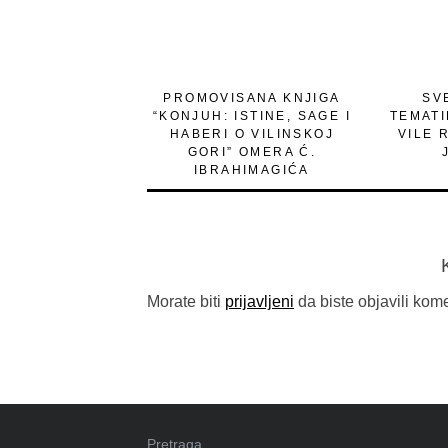
PROMOVISANA KNJIGA
SV
“KONJUH: ISTINE, SAGE I
TEMAT
HABERI O VILINSKOJ
VILE 
GORI” OMERA Ć.
IBRAHIMAGIĆA
Morate biti
prijavljeni
da biste objavili kome
Pretraga