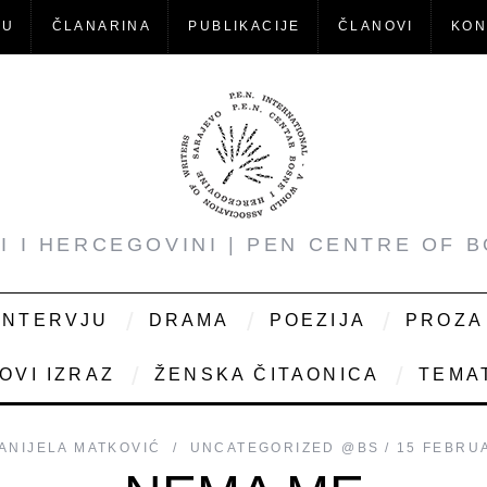
-U
ČLANARINA
PUBLIKACIJE
ČLANOVI
KON
NI I HERCEGOVINI | PEN CENTRE OF 
INTERVJU
DRAMA
POEZIJA
PROZA
OVI IZRAZ
ŽENSKA ČITAONICA
TEMAT
ANIJELA MATKOVIĆ
UNCATEGORIZED @BS
15 FEBRU