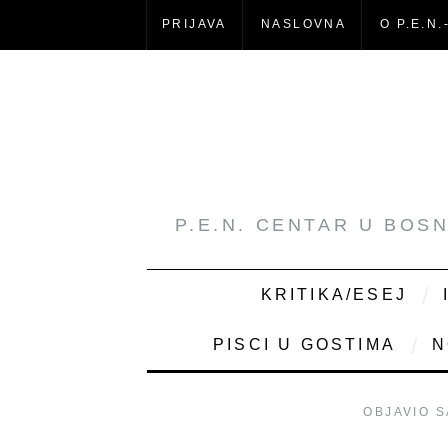
PRIJAVA
NASLOVNA
O P.E.N.
P.E.N. CENTAR U BOS
KRITIKA/ESEJ
PISCI U GOSTIMA
N
OBJAVIO
S