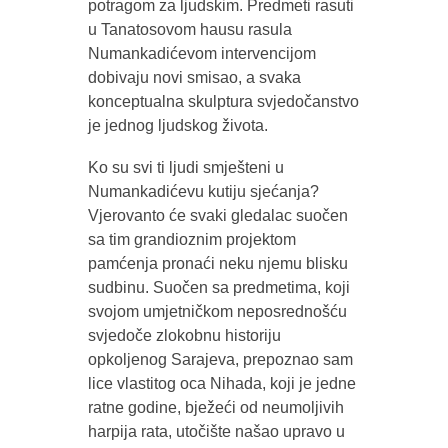
potragom za ljudskim. Predmeti rasuti
u Tanatosovom hausu rasula
Numankadićevom intervencijom
dobivaju novi smisao, a svaka
konceptualna skulptura svjedočanstvo
je jednog ljudskog života.
Ko su svi ti ljudi smješteni u
Numankadićevu kutiju sjećanja?
Vjerovanto će svaki gledalac suočen
sa tim grandioznim projektom
pamćenja pronaći neku njemu blisku
sudbinu. Suočen sa predmetima, koji
svojom umjetničkom neposrednošću
svjedoče zlokobnu historiju
opkoljenog Sarajeva, prepoznao sam
lice vlastitog oca Nihada, koji je jedne
ratne godine, bježeći od neumoljivih
harpija rata, utočište našao upravo u