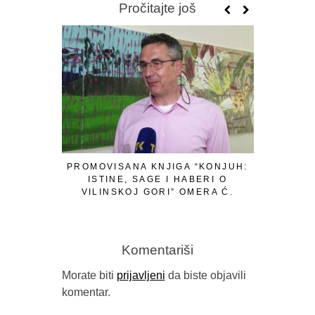
Pročitajte još
PROMOVISANA KNJIGA “KONJUH:
SVETO 
ISTINE, SAGE I HABERI O
ROMANA 
VILINSKOJ GORI” OMERA Ć.
ADN
IBRAHIMAGIĆA
Komentariši
Morate biti
prijavljeni
da biste objavili
komentar.