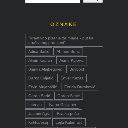
OZNAKE
"Kreativno pisanje za mlade - put ka
društvenoj promjeni"
Adisa Bašić
Ahmed Burić
Almin Kaplan
Asmir Kujović
Bjanka Alajbegović
Buybook
Darko Cvijetić
Enver Kazaz
Ervin Mujabašić
Ferida Duraković
Goran Sarić
Goran Simić
Intervju
Ivana Golijanin
Jasmin Agić
Kratka priča
Kritika/esej
Lejla Kalamujić