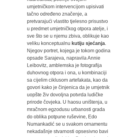
umjetničkom intervencijom upisivati
tačno određeno značenje, a
pretvarajući vlastito tjelesno prisustvo
u predmet umjetničkog otpora atelje, i
sve što se u njemu zbiva, oblikuje kao
veliku konceptualnu
kutiju sjećanja
.
Njegov portret, kojega je tokom godina
opsade Sarajeva, napravila Annie
Leibovitz, amblemska je fotografija
duhovnog otpora i ona, u kombinaciji
sa cijelim ciklusom artefakata, kao da
govori kako je činjenica da je umjetnik
uopšte živ dovoljna potvrda ludičke
prirode čovjeka. U haosu uništenja, u
mračnom egzodusu urbanosti grada
do oblika potpune ruševine, Edo
Numankadić se u svakom ornamentu
nekadašnje stvarnosti opsesivno bavi