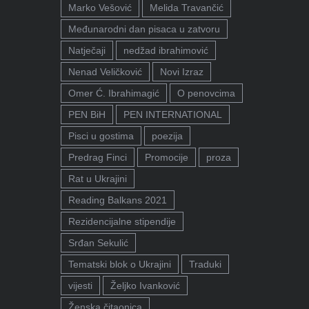
Marko Vešović
Melida Travančić
Međunarodni dan pisaca u zatvoru
Natječaji
nedžad ibrahimović
Nenad Veličković
Novi Izraz
Omer Ć. Ibrahimagić
O penovcima
PEN BiH
PEN INTERNATIONAL
Pisci u gostima
poezija
Predrag Finci
Promocije
proza
Rat u Ukrajini
Reading Balkans 2021
Rezidencijalne stipendije
Srđan Sekulić
Tematski blok o Ukrajini
Traduki
vijesti
Željko Ivanković
Ženska čitaonica