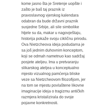
kome jasno šta je Sretenje uopšte i
zašto je baš taj praznik iz
pravoslavnog vjerskog kalendara
odabran da bude državni praznik
susjedne Srbije, ali sile simbolike
htjele su da, makar u nagovještaju,
historija pokaže svoju cikličnu prirodu.
Ova Nietzcheova ideja podudarna je
sa još jednim duhovnim konceptom,
koji se odmah nametnuo kao sadržaj
posjete ateljeu. Ima u pretvaranju
slikarskog ateljea u konceptualno
mjesto vizualnog pamćenja bliske
veze sa Nietzcheovom filozofijom, jer
na tom se mjestu povlaštene likovne
imaginacije ideja o tragizmu antičkih
razmjera kristalizirala do svoje
pojavne konkretnosti.