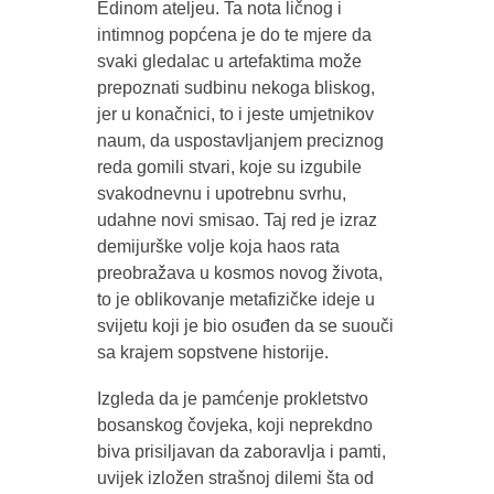
Edinom ateljeu. Ta nota ličnog i
intimnog popćena je do te mjere da
svaki gledalac u artefaktima može
prepoznati sudbinu nekoga bliskog,
jer u konačnici, to i jeste umjetnikov
naum, da uspostavljanjem preciznog
reda gomili stvari, koje su izgubile
svakodnevnu i upotrebnu svrhu,
udahne novi smisao. Taj red je izraz
demijurške volje koja haos rata
preobražava u kosmos novog života,
to je oblikovanje metafizičke ideje u
svijetu koji je bio osuđen da se suouči
sa krajem sopstvene historije.
Izgleda da je pamćenje prokletstvo
bosanskog čovjeka, koji neprekdno
biva prisiljavan da zaboravlja i pamti,
uvijek izložen strašnoj dilemi šta od