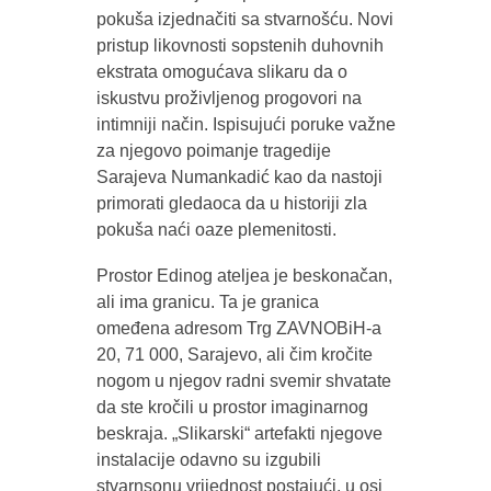
pokuša izjednačiti sa stvarnošću. Novi
pristup likovnosti sopstenih duhovnih
ekstrata omogućava slikaru da o
iskustvu proživljenog progovori na
intimniji način. Ispisujući poruke važne
za njegovo poimanje tragedije
Sarajeva Numankadić kao da nastoji
primorati gledaoca da u historiji zla
pokuša naći oaze plemenitosti.
Prostor Edinog ateljea je beskonačan,
ali ima granicu. Ta je granica
omeđena adresom Trg ZAVNOBiH-a
20, 71 000, Sarajevo, ali čim kročite
nogom u njegov radni svemir shvatate
da ste kročili u prostor imaginarnog
beskraja. „Slikarski“ artefakti njegove
instalacije odavno su izgubili
stvarnsonu vrijednost postajući, u osi