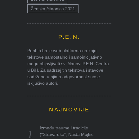
Ženska čitaonica 2021
P.E.N.
Penbih.ba je web platforma na kojoj
tekstove samostalno i samoinicijativno
mogu objavljivati svi članovi P.E.N. Centra
u BiH. Za sadržaj tih tekstova i stavove
sadržane u njima odgovornost snose
isključivo autori.
NAJNOVIJE
Između traume i tradicije
(“Stravaruše”, Naida Mujkić,