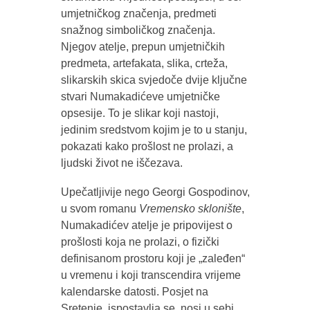
umjetničkog značenja, predmeti
snažnog simboličkog značenja.
Njegov atelje, prepun umjetničkih
predmeta, artefakata, slika, crteža,
slikarskih skica svjedoče dvije ključne
stvari Numakadićeve umjetničke
opsesije. To je slikar koji nastoji,
jedinim sredstvom kojim je to u stanju,
pokazati kako prošlost ne prolazi, a
ljudski život ne iščezava.
Upečatljivije nego Georgi Gospodinov,
u svom romanu
Vremensko sklonište
,
Numakadićev atelje je pripovijest o
prošlosti koja ne prolazi, o fizički
definisanom prostoru koji je „zaleđen“
u vremenu i koji transcendira vrijeme
kalendarske datosti. Posjet na
Sretenje, ispostavlja se, nosi u sebi