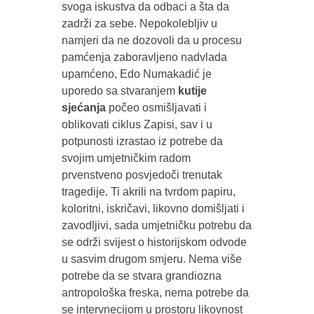
svoga iskustva da odbaci a šta da
zadrži za sebe. Nepokolebljiv u
namjeri da ne dozovoli da u procesu
pamćenja zaboravljeno nadvlada
upamćeno, Edo Numakadić je
uporedo sa stvaranjem
kutije
sjećanja
počeo osmišljavati i
oblikovati ciklus Zapisi, sav i u
potpunosti izrastao iz potrebe da
svojim umjetničkim radom
prvenstveno posvjedoči trenutak
tragedije. Ti akrili na tvrdom papiru,
koloritni, iskričavi, likovno domišljati i
zavodljivi, sada umjetničku potrebu da
se održi svijest o historijskom odvode
u sasvim drugom smjeru. Nema više
potrebe da se stvara grandiozna
antropološka freska, nema potrebe da
se intervnecijom u prostoru likovnost