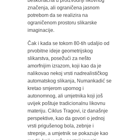
beskonačna u proizvodnji likovnog
značenja, ali ograničena jasnom
potrebom da se realizira na
ograničenom prostoru slikarske
imaginacije.
Čak i kada se tokom 80-tih udaljio od
prvobitne ideje geometrijskog
slikarstva, posežući za nešto
amorfnijim izrazom, koji kao da je
nalikovao nekoj vrsti nadrealističkog
automatskog slikanja, Numankadić se
kretao smjerom upornog i
autonomnog, ali umjetnika koji još
uvijek poštuje tradicionalnu likovnu
materiju. Ciklus Tragovi, iz današnje
perspektive, kao da govori o jednoj
vrsti prigušenog bola, zebnje i
strepnje, a umjetnik se pokazuje kao