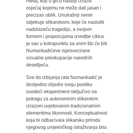
medij, koji u grču nastoji izraziti
osjećaj kojemu ne može dati jasan i
precizan oblik. Unutrašnji nemir
odjekuje slikarstvom, koje će naslutiti
nadolazeću tragediju, a svojom
formom i proporcijama izvedbe ciklus
je sav u kotrapunktu sa onim što će biti
Numankadićeve isprovocirane
vizualne preokupacije narednih
desetljeća.
Sve do izbijanja rata Numankadić je
dosljedno slijedio svoju poetiku
svodeći eksperiment isključivo na
potragu za autonomnim slikarskim
izrazom uvjetovanim tradicionalnim
elementima likovnosti. Konceptualnost
koja bi odbacivala slikarsku prirodu
njegovog umjetničkog istraživanja bila