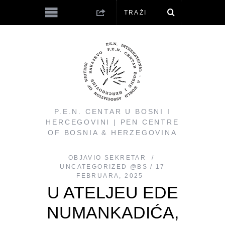
P.E.N. CENTAR U BOSNI I
HERCEGOVINI | PEN CENTRE
OF BOSNIA & HERZEGOVINA
OBJAVIO
SEKRETAR
UNCATEGORIZED @BS
17
FEBRUARA, 2025
U ATELJEU EDE
NUMANKADIĆA,