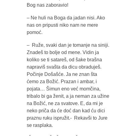
Bog nas zaboravio!
– Ne huli na Boga da jadan nisi. Ako
nas on pripusti niko nam ne mere
pomoć.
– Ruže, svaki dan je tomanje na siniji.
Znadeš to bolje od mene. Vidin ja
koliko se ti satareš, od šake brašna
napraviš svašta da dicu obraduješ.
Počinje Došašće. Ja ne znan šta
ćemo za Božić. Prazan i ambar, i
pojata… Šimun eno već momčina,
tribalo bi ga ženit, a ja neman za užine
na Božić, ne za svatove. E, da mi je
neko priča da će doć dan kad ću dici
praznu ruku ispružit.- Rekavši to Jure
se rasplaka.