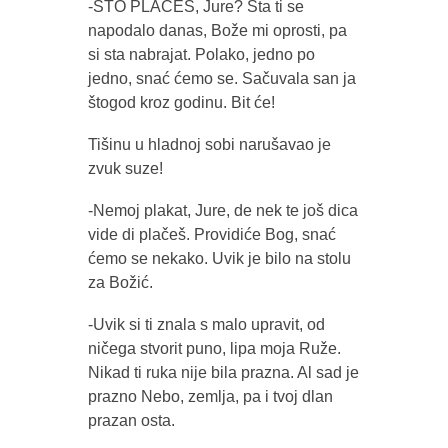
-ŠTO PLAČEŠ, Jure? Šta ti se
napodalo danas, Bože mi oprosti, pa
si sta nabrajat. Polako, jedno po
jedno, snać ćemo se. Sačuvala san ja
štogod kroz godinu. Bit će!
Tišinu u hladnoj sobi narušavao je
zvuk suze!
-Nemoj plakat, Jure, de nek te još dica
vide di plačeš. Providiće Bog, snać
ćemo se nekako. Uvik je bilo na stolu
za Božić.
-Uvik si ti znala s malo upravit, od
ničega stvorit puno, lipa moja Ruže.
Nikad ti ruka nije bila prazna. Al sad je
prazno Nebo, zemlja, pa i tvoj dlan
prazan osta.