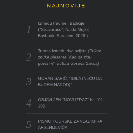
NAJNOVIJE
Između traume i tradicije
(“Stravaruše”, Naida Mujkić,
Buybook, Sarajevo, 2026.)
Terasa između dva svijeta
(Prikaz
zbirke pjesama “Kao da zidu
govorim”, autora Gorana Sarića)
GORAN SARIĆ, “IDILA (NEĆU DA
BUDEM NAROD)”
OBJAVLJEN “NOVI IZRAZ” br. 101-
102
PISMO PODRŠKE ZA VLADIMIRA
ARSENIJEVIĆA