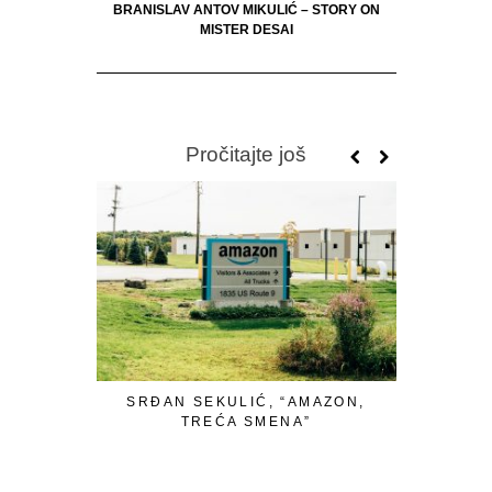
BRANISLAV ANTOV MIKULIĆ – STORY ON
MISTER DESAI
Pročitajte još
SRĐAN SEKULIĆ, “AMAZON,
S
TREĆA SMENA”
“MELKISE