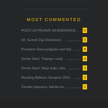
MOST COMMENTED
POZIV ZA PRIJAVE NA RADIONICE ...
0
40. Susreti Zija Dizdarević: ...
0
Povodom Dana pobjede nad faši...
8
Goran Sarić: Tlapnje i varlji...
4
Goran Sarić: Moja dvije i dva...
2
Reading Balkans Sarajevo 2021:...
2
Ženska čitaonica: fabrika kn...
2