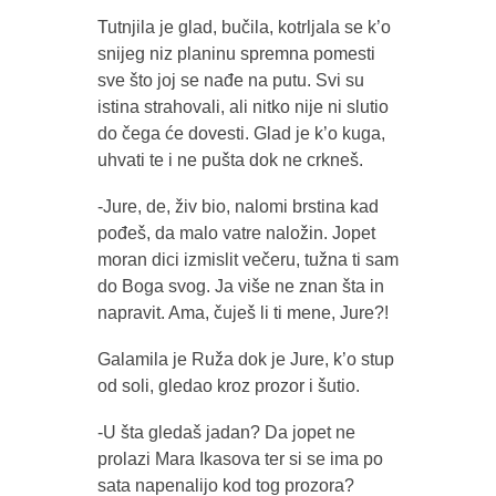
Tutnjila je glad, bučila, kotrljala se k’o
snijeg niz planinu spremna pomesti
sve što joj se nađe na putu. Svi su
istina strahovali, ali nitko nije ni slutio
do čega će dovesti. Glad je k’o kuga,
uhvati te i ne pušta dok ne crkneš.
-Jure, de, živ bio, nalomi brstina kad
pođeš, da malo vatre naložin. Jopet
moran dici izmislit večeru, tužna ti sam
do Boga svog. Ja više ne znan šta in
napravit. Ama, čuješ li ti mene, Jure?!
Galamila je Ruža dok je Jure, k’o stup
od soli, gledao kroz prozor i šutio.
-U šta gledaš jadan? Da jopet ne
prolazi Mara Ikasova ter si se ima po
sata napenalijo kod tog prozora?