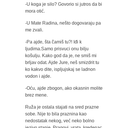
-U koga je silo? Govorio si jutros da bi
mora otić.
-U Mate Radina, nešto dogovaraju pa
me zvali.
-Pa ajde, šta čamiš tu?! Iđi k
ljudima.Samo prisvuci onu bilju
košulju. Kako god da je, ne smiš mi
brljav odat. Ajde Jure, neš smizdrit tu
ko kakvo dite, ispljujskaj se ladnon
vodon i ajde.
-Oću, ajde zbogon, ako okasnin molite
brez mene.
Ruža je ostala stajati na sred prazne
sobe. Nije to bila praznina kao
nedostatak nekog, već neko bolno
jezivo stanje. Pragovi, vrata, kredenac