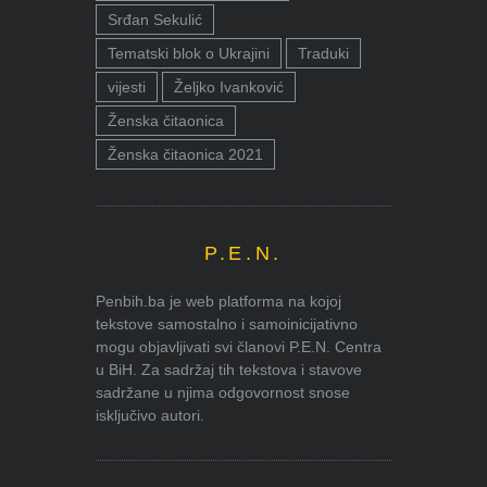
Srđan Sekulić
Tematski blok o Ukrajini
Traduki
vijesti
Željko Ivanković
Ženska čitaonica
Ženska čitaonica 2021
P.E.N.
Penbih.ba je web platforma na kojoj
tekstove samostalno i samoinicijativno
mogu objavljivati svi članovi P.E.N. Centra
u BiH. Za sadržaj tih tekstova i stavove
sadržane u njima odgovornost snose
isključivo autori.