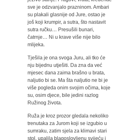
sve je odzvanjalo prazninom. Ambari
su plakali glasnije od Jure, ostao je
još koji krumpir, a sutra, što nastavit
sutra ručku… Presušili bunari,
čatrnje… Ni u krave više nije bilo
mlijeka.
Tješila je ona svoga Juru, ali tko će
nju bijednu utješiti. Da zna da već
mjesec dana zaima brašno u brata,
naljutio bi se. Ma šta naljutio ne bi je
više pogleda onim svojim očima, koje
su, osim djece, bile jedini razlog
Ružinog života.
Ruža je kroz prozor gledala nekoliko
trenutaka za Jurom koji se izgubio u
sumraku, zatim sjela za klimavi stari
stol, upalila blagoslovljenu svijeću i