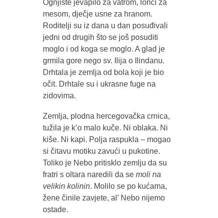
Ognjište jevapilo za vatrom, lonci za
mesom, dječje usne za hranom.
Roditelji su iz dana u dan posuđivali
jedni od drugih što se još posuditi
moglo i od koga se moglo. A glad je
grmila gore nego sv. Ilija o Ilindanu.
Drhtala je zemlja od bola koji je bio
očit. Drhtale su i ukrasne fuge na
zidovima.
Zemlja, plodna hercegovačka crnica,
tužila je k’o malo kuče. Ni oblaka. Ni
kiše. Ni kapi. Polja raspukla – mogao
si čitavu motiku zavući u pukotine.
Toliko je Nebo pritisklo zemlju da su
fratri s oltara naredili da se
moli na
velikin kolinin
. Molilo se po kućama,
žene činile zavjete, al’ Nebo nijemo
ostade.