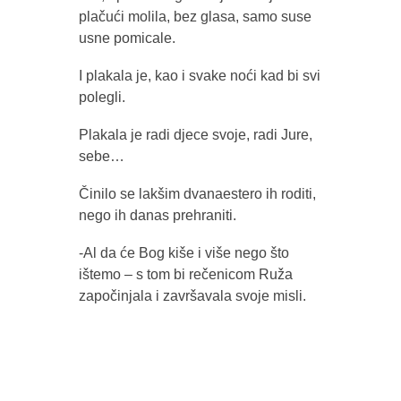
plačući molila, bez glasa, samo suse
usne pomicale.
I plakala je, kao i svake noći kad bi svi
polegli.
Plakala je radi djece svoje, radi Jure,
sebe…
Činilo se lakšim dvanaestero ih roditi,
nego ih danas prehraniti.
-Al da će Bog kiše i više nego što
ištemo – s tom bi rečenicom Ruža
započinjala i završavala svoje misli.