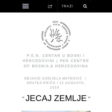
P.E.N. CENTAR U BOSNI I
HERCEGOVINI | PEN CENTRE
OF BOSNIA & HERZEGOVINA
OBJAVIO
SANIJELA MATKOVIĆ
KRATKA PRIČA
12 AUGUSTA,
2019
JECAJ ZEMLJE