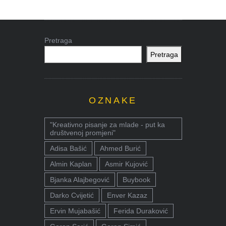
Pretraga
Pretraga
OZNAKE
"Kreativno pisanje za mlade - put ka
društvenoj promjeni"
Adisa Bašić
Ahmed Burić
Almin Kaplan
Asmir Kujović
Bjanka Alajbegović
Buybook
Darko Cvijetić
Enver Kazaz
Ervin Mujabašić
Ferida Duraković