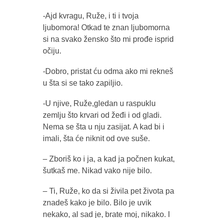
-Ajd kvragu, Ruže, i ti i tvoja
ljubomora! Otkad te znan ljubomorna
si na svako žensko što mi prođe isprid
očiju.
-Dobro, pristat ću odma ako mi rekneš
u šta si se tako zapiljio.
-U njive, Ruže,gledan u raspuklu
zemlju što krvari od žeđi i od gladi.
Nema se šta u nju zasijat. A kad bi i
imali, šta će niknit od ove suše.
– Zboriš ko i ja, a kad ja počnen kukat,
šutkaš me. Nikad vako nije bilo.
– Ti, Ruže, ko da si živila pet života pa
znadeš kako je bilo. Bilo je uvik
nekako, al sad je, brate moj, nikako. I