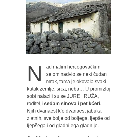
N
ad malim hercegovačkim
selom nadvio se neki čudan
mrak, tama je okovala svaki
kutak zemlje, srca, neba… U promrzloj
sobi nalazili su se JURE i RUŽA,
roditelji
sedam sinova i pet kćeri.
Njih dvanaest k’o dvanaest jabuka
zlatnih, sve bolje od boljega, ljepše od
ljepšega i od gladnijega gladnije.