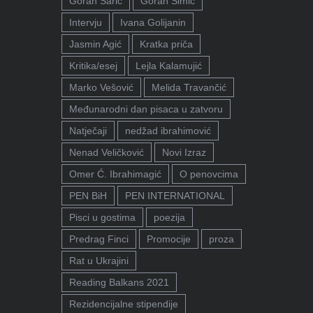
Goran Sarić
Goran Simić
Intervju
Ivana Golijanin
Jasmin Agić
Kratka priča
Kritika/esej
Lejla Kalamujić
Marko Vešović
Melida Travančić
Međunarodni dan pisaca u zatvoru
Natječaji
nedžad ibrahimović
Nenad Veličković
Novi Izraz
Omer Ć. Ibrahimagić
O penovcima
PEN BiH
PEN INTERNATIONAL
Pisci u gostima
poezija
Predrag Finci
Promocije
proza
Rat u Ukrajini
Reading Balkans 2021
Rezidencijalne stipendije