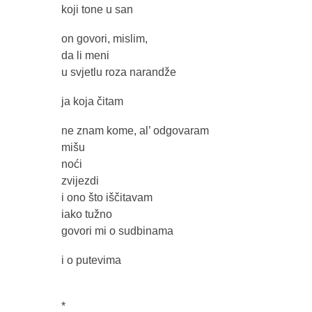
koji tone u san
on govori, mislim,
da li meni
u svjetlu roza narandže
ja koja čitam
ne znam kome, al’ odgovaram
mišu
noći
zvijezdi
i ono što iščitavam
iako tužno
govori mi o sudbinama
i o putevima
*