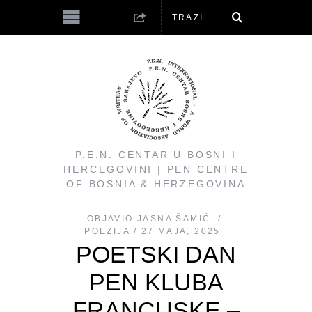
P.E.N. CENTAR U BOSNI I
HERCEGOVINI | PEN CENTRE
OF BOSNIA & HERZEGOVINA
OBJAVIO
JASNA ŠAMIĆ
POEZIJA
27 MAJA, 2025
POETSKI DAN
PEN KLUBA
FRANCUSKE –