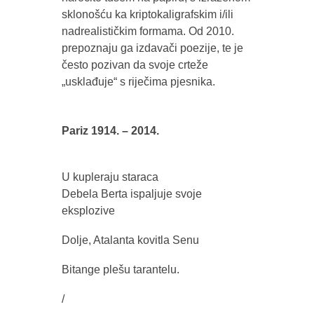
sklonošću ka kriptokaligrafskim i/ili
nadrealističkim formama. Od 2010.
prepoznaju ga izdavači poezije, te je
često pozivan da svoje crteže
„usklađuje“ s riječima pjesnika.
Pariz 1914. – 2014.
U kupleraju staraca
Debela Berta ispaljuje svoje
eksplozive
Dolje, Atalanta kovitla Senu
Bitange plešu tarantelu.
/