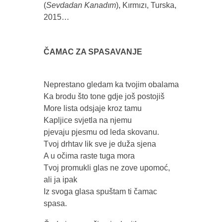
(
Sevdadan Kanadım
), Kırmızı, Turska,
2015…
ČAMAC ZA SPASAVANJE
Neprestano gledam ka tvojim obalama
Ka brodu što tone gdje još postojiš
More lista odsjaje kroz tamu
Kapljice svjetla na njemu
pjevaju pjesmu od leda skovanu.
Tvoj drhtav lik sve je duža sjena
A u očima raste tuga mora
Tvoj promukli glas ne zove upomoć,
ali ja ipak
Iz svoga glasa spuštam ti čamac
spasa.