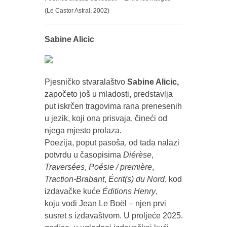
(Le Castor Astral, 2002)
Sabine Alicic
Pjesničko stvaralaštvo
Sabine Alicic,
započeto još u mladosti
,
predstavlja
put iskrčen tragovima rana prenesenih
u jezik, koji ona prisvaja, čineći od
njega mjesto prolaza.
Poezija, poput pasoša, od tada nalazi
potvrdu u časopisima
Diérèse
,
Traversées
,
Poésie / première
,
Traction-Brabant
,
Écrit(s) du Nord
, kod
izdavačke kuće
Éditions Henry
,
koju vodi Jean Le Boël – njen prvi
susret s izdavaštvom. U proljeće 2025.