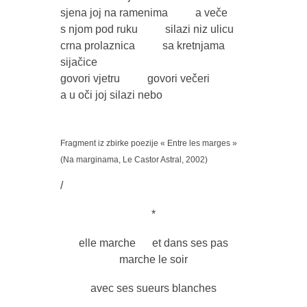
sjena joj na ramenima a veče
s njom pod ruku silazi niz ulicu
crna prolaznica sa kretnjama
sijačice
govori vjetru govori večeri
a u oči joj silazi nebo
Fragment iz zbirke poezije « Entre les marges »
(Na marginama, Le Castor Astral, 2002)
/
*
elle marche et dans ses pas
marche le soir
avec ses sueurs blanches