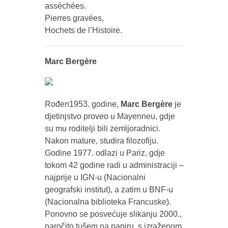
asséchées.
Pierres gravées,
Hochets de l’Histoire.
Marc Bergère
Rođen1953. godine,
Marc Bergère
je
djetinjstvo proveo u Mayenneu, gdje
su mu roditelji bili zemljoradnici.
Nakon mature, studira filozofiju.
Godine 1977. odlazi u Pariz, gdje
tokom 42 godine radi u administraciji –
najprije u IGN-u (Nacionalni
geografski institut), a zatim u BNF-u
(Nacionalna biblioteka Francuske).
Ponovno se posvećuje slikanju 2000.,
naročito tušem na papiru, s izraženom