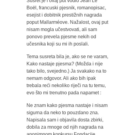
Susret je i ovaj put vodio Jean Le
Boël, francuski pjesnik, romanopisac,
esejist i dobitnik prestižnih nagrada
poput Mallarméove. Nažalost, ovaj put
nisam mogla učestvovati, ali sam
ponovo prevela pjesme nekih od
učesnika koji su mi ih poslali.
Tema susreta bila je, ako se ne varam,
Kako nastaje pjesma? (Možda i nije
tako bilo, svejedno.) Ja svakako na to
nemam odgovor. Ali ako bih ipak
trebala reći nekoliko riječi na tu temu,
evo što mi trenutno pada napamet :
Ne znam kako pjesma nastaje i nisam
sigurna da neko to pouzdano zna.
Napisala sam i objavila dosta zbirki,
dobila za mnoge od njih nagrada na
anonimnom konkursu Fondacije