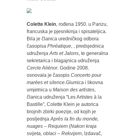
Colette Klein
, rođena 1950. u Parizu,
francuska je pjesnikinja i spisateljica.
Bila je članica uredničkog odbora
časopisa
Phréatique
, , predsjednica
udruženja
Arts et Jalons
, te generalna
sekretarica i blagajnica udruženja
Cercle Aliénor
. Godine 2008.
osnovala je časopis
Concerto pour
marées et silence
.Glumica i likovna
umjetnica u
Maison des artistes
,
članica udruženja “Les Artistes à la
Bastille”, Colette Klein je autorica
brojnih zbirki poezije, od kojih je
posljednja
Après la fin du monde,
nuages – Requiem
(
Nakon kraja
svijeta, oblaci – Rekvijem
, Izdavač,