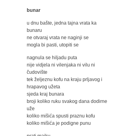
bunar
u dnu bašte, jedna tajna vrata ka
bunaru
ne otvaraj vrata ne naginji se
mogla bi pasti, utopiti se
nagnula se hiljadu puta
nije vidjela ni vilenjaka ni vilu ni
čudovište
tek željeznu kofu na kraju prljavog i
hrapavog užeta
sjeda kraj bunara
broji koliko ruku svakog dana dodirne
uže
koliko mišića spusti praznu kofu
koliko mišića je podigne punu
prati majku