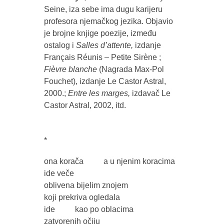
Seine, iza sebe ima dugu karijeru
profesora njemačkog jezika. Objavio
je brojne knjige poezije, između
ostalog i
Salles d’attente,
izdanje
Français Réunis – Petite Sirène ;
Fièvre blanche
(Nagrada Max-Pol
Fouchet), izdanje Le Castor Astral,
2000.;
Entre les marges,
izdavač Le
Castor Astral, 2002, itd.
*
ona korača a u njenim koracima
ide veče
oblivena bijelim znojem
koji prekriva ogledala
ide kao po oblacima
zatvorenih očiju