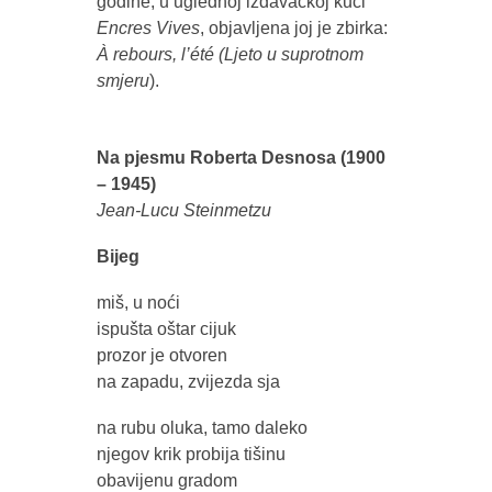
godine, u uglednoj izdavačkoj kući
Encres Vives
, objavljena joj je zbirka:
À rebours, l’été (Ljeto u suprotnom
smjeru
).
Na pjesmu Roberta Desnosa (1900
– 1945)
Jean-Lucu Steinmetzu
Bijeg
miš, u noći
ispušta oštar cijuk
prozor je otvoren
na zapadu, zvijezda sja
na rubu oluka, tamo daleko
njegov krik probija tišinu
obavijenu gradom