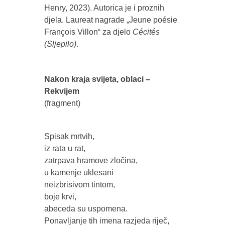
Henry, 2023). Autorica je i proznih
djela. Laureat nagrade „Jeune poésie
François Villon“ za djelo
Cécités
(Sljepilo)
.
Nakon kraja svijeta, oblaci –
Rekvijem
(fragment)
Spisak mrtvih,
iz rata u rat,
zatrpava hramove zločina,
u kamenje uklesani
neizbrisivom tintom,
boje krvi,
abeceda su uspomena.
Ponavljanje tih imena razjeda riječ,