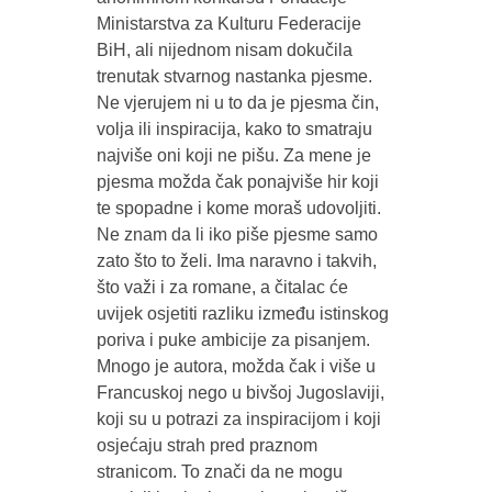
Ministarstva za Kulturu Federacije
BiH, ali nijednom nisam dokučila
trenutak stvarnog nastanka pjesme.
Ne vjerujem ni u to da je pjesma čin,
volja ili inspiracija, kako to smatraju
najviše oni koji ne pišu. Za mene je
pjesma možda čak ponajviše hir koji
te spopadne i kome moraš udovoljiti.
Ne znam da li iko piše pjesme samo
zato što to želi. Ima naravno i takvih,
što važi i za romane, a čitalac će
uvijek osjetiti razliku između istinskog
poriva i puke ambicije za pisanjem.
Mnogo je autora, možda čak i više u
Francuskoj nego u bivšoj Jugoslaviji,
koji su u potrazi za inspiracijom i koji
osjećaju strah pred praznom
stranicom. To znači da ne mogu