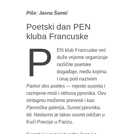
Piše: Jasna Šamić
Poetski dan PEN
kluba Francuske
P
EN klub Francuske već
duže vrijeme organizuje
različite poetske
događaje, među kojima
i onaj pod nazivom
Parloir des poètes
— mjesto susreta i
razmjene misli i stihova pjesnika. Ovu
sintagmu možemo prevesti i kao
Pjesnička galerija
,
Susret pjesnika
,
itd. Nedavno je takav susret održan u
Kući Poezije u Parizu.