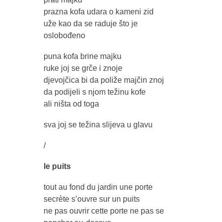
prazna kofa udara o kameni zid
uže kao da se raduje što je
oslobođeno
puna kofa brine majku
ruke joj se grče i znoje
djevojčica bi da poliže majčin znoj
da podijeli s njom težinu kofe
ali ništa od toga
sva joj se težina slijeva u glavu
/
le puits
tout au fond du jardin une porte
secrète s’ouvre sur un puits
ne pas ouvrir cette porte ne pas se