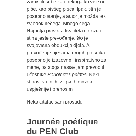
zamisliti sebe kao nekoga ko više ne
piše, kao bivšeg pisca. Ipak, stih je
posebno stanje, a autor je možda tek
svjedok nečega. Mnogo čega.
Najbolja provjera kvaliteta i proze i
stiha jeste prevođenje, što je
svojevrsna obdukcija djela. A
prevođenje pjesama drugih pjesnika
posebno je izazovno i inspirativno za
mene, pa stoga nastavljam prevoditi i
učesnike
Parloir des poètes
. Neki
stihovi su mi bliži, pa ih možda
uspješnije i prenosim.
Neka čitalac sam prosudi.
Journée poétique
du PEN Club