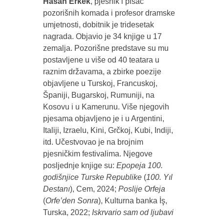
Hasan Erkek
, pjesnik i pisac
pozorišnih komada i profesor dramske
umjetnosti, dobitnik je tridesetak
nagrada. Objavio je 34 knjige u 17
zemalja. Pozorišne predstave su mu
postavljene u više od 40 teatara u
raznim državama, a zbirke poezije
objavljene u Turskoj, Francuskoj,
Španiji, Bugarskoj, Rumuniji, na
Kosovu i u Kamerunu. Više njegovih
pjesama objavljeno je i u Argentini,
Italiji, Izraelu, Kini, Grčkoj, Kubi, Indiji,
itd. Učestvovao je na brojnim
pjesničkim festivalima. Njegove
posljednje knjige su:
Epopeja 100.
godišnjice Turske Republike
(
100. Yıl
Destanı
), Cem, 2024;
Poslije Orfeja
(
Orfe’den Sonra
), Kulturna banka İş,
Turska, 2022;
Iskrvario sam od ljubavi