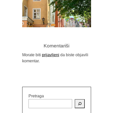
PREDR
FRAGM
Komentariši
Morate biti
prijavljeni
da biste objavili
komentar.
GORAN SARIĆ, “IDILA (NEĆU DA
BUDEM NAROD)”
Pretraga