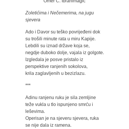
Omer Ć. Ibrahimagić
Zoletićima i Nečemerima, na jugu
sjevera
Ado i Davor su teško povrijeđeni dok
su trošili minute rata u miru Kapije.
Lebdili su iznad države koja se,
negdje duboko dolje, vajala iz golgote.
Izgledala je posve pristalo iz
perspektive ranjenih sokolova,
krila zaglavljenih u bezizlazu.
***
Adinu ranjenu ruku je sila zemljine
teže vukla u tlo ispunjeno smrću i
leševima.
Operisan je na sjeveru sjevera, ruka
se nije dala iz ramena.