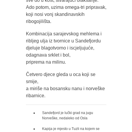
sve do u kost, stvarajući olakšanje.
Ado potom, uzima omega-tri pripravak,
koji nosi vonj skandinavskih
ribogojilišta.
Kombinacija sarajevskog mehlema i
ribljeg ulja iz tvornice u Sandefjordu
djeluje blagotvorno i iscjeljujuće,
odagnava srklet i bol,
priprema na milinu.
Četvero djece gleda u oca koji se
smije,
a miriše na bosansku nanu i norveške
ribarnice.
Sandefjord je lučki grad na jugu
Norveške, nedaleko od Osla
Kapija je mjesto u Tuzli na kojem se