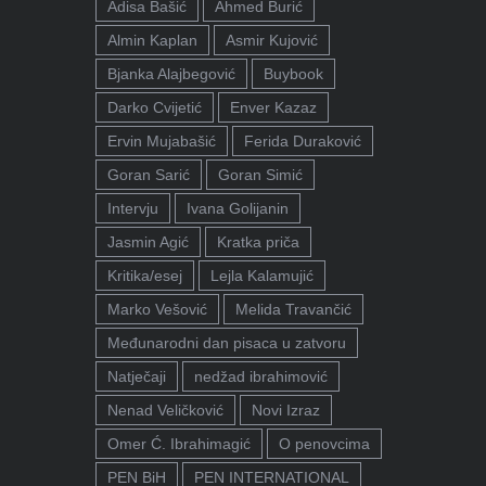
Adisa Bašić
Ahmed Burić
Almin Kaplan
Asmir Kujović
Bjanka Alajbegović
Buybook
Darko Cvijetić
Enver Kazaz
Ervin Mujabašić
Ferida Duraković
Goran Sarić
Goran Simić
Intervju
Ivana Golijanin
Jasmin Agić
Kratka priča
Kritika/esej
Lejla Kalamujić
Marko Vešović
Melida Travančić
Međunarodni dan pisaca u zatvoru
Natječaji
nedžad ibrahimović
Nenad Veličković
Novi Izraz
Omer Ć. Ibrahimagić
O penovcima
PEN BiH
PEN INTERNATIONAL