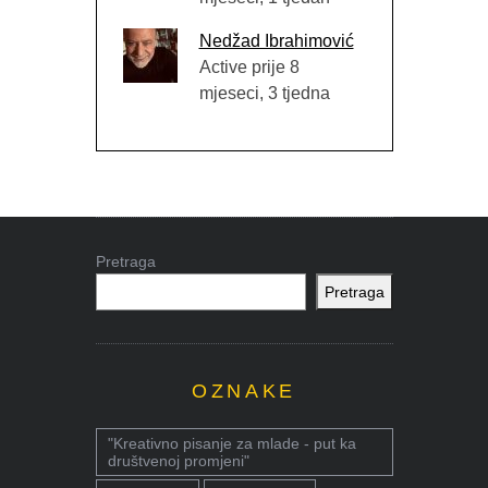
Nedžad Ibrahimović
Active prije 8
mjeseci, 3 tjedna
Pretraga
Pretraga
OZNAKE
"Kreativno pisanje za mlade - put ka
društvenoj promjeni"