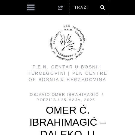
P.E.N. CENTAR U BOSNI I
HERCEGOVINI | PEN CENTRE
OF BOSNIA & HERZEGOVINA
OBJAVIO
OMER IBRAHIMAGIĆ
POEZIJA
25 MAJA, 2025
OMER Ć.
IBRAHIMAGIĆ –
DALEKO, U