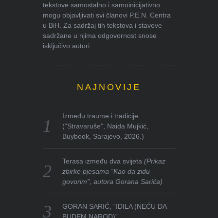
tekstove samostalno i samoinicijativno
mogu objavljivati svi članovi P.E.N. Centra
u BiH. Za sadržaj tih tekstova i stavove
sadržane u njima odgovornost snose
isključivo autori.
NAJNOVIJE
Između traume i tradicije
(“Stravaruše”, Naida Mujkić,
Buybook, Sarajevo, 2026.)
Terasa između dva svijeta
(Prikaz
zbirke pjesama “Kao da zidu
govorim”, autora Gorana Sarića)
GORAN SARIĆ, “IDILA (NEĆU DA
BUDEM NAROD)”