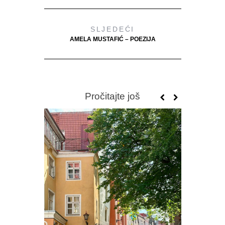
SLJEDEĆI
AMELA MUSTAFIĆ – POEZIJA
Pročitajte još
PREDR
FRAGM