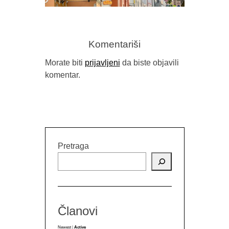
Komentariši
Morate biti
prijavljeni
da biste objavili
komentar.
GORAN SARIĆ, “IDILA (NEĆU DA
BUDEM NAROD)”
Pretraga
Članovi
Newest
|
Active