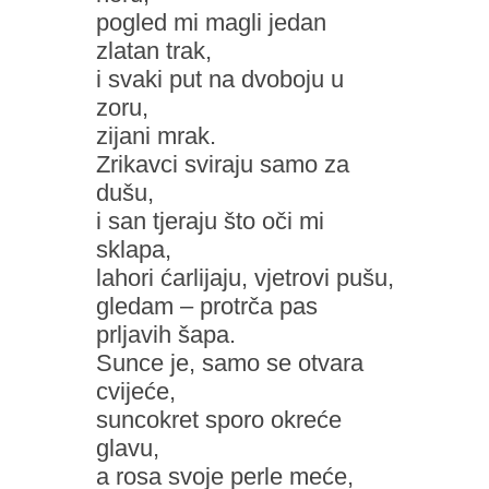
pogled mi magli jedan
zlatan trak,
i svaki put na dvoboju u
zoru,
zijani mrak.
Zrikavci sviraju samo za
dušu,
i san tjeraju što oči mi
sklapa,
lahori ćarlijaju, vjetrovi pušu,
gledam – protrča pas
prljavih šapa.
Sunce je, samo se otvara
cvijeće,
suncokret sporo okreće
glavu,
a rosa svoje perle meće,