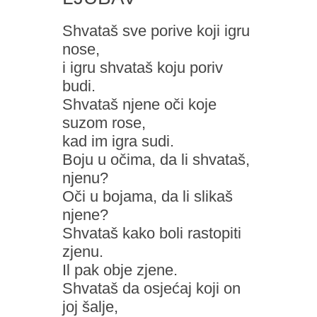
Shvataš sve porive koji igru
nose,
i igru shvataš koju poriv
budi.
Shvataš njene oči koje
suzom rose,
kad im igra sudi.
Boju u očima, da li shvataš,
njenu?
Oči u bojama, da li slikaš
njene?
Shvataš kako boli rastopiti
zjenu.
Il pak obje zjene.
Shvataš da osjećaj koji on
joj šalje,