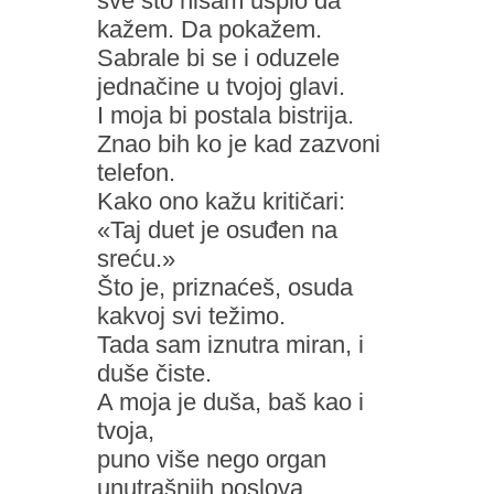
sve što nisam uspio da
kažem. Da pokažem.
Sabrale bi se i oduzele
jednačine u tvojoj glavi.
I moja bi postala bistrija.
Znao bih ko je kad zazvoni
telefon.
Kako ono kažu kritičari:
«Taj duet je osuđen na
sreću.»
Što je, priznaćeš, osuda
kakvoj svi težimo.
Tada sam iznutra miran, i
duše čiste.
A moja je duša, baš kao i
tvoja,
puno više nego organ
unutrašnjih poslova.