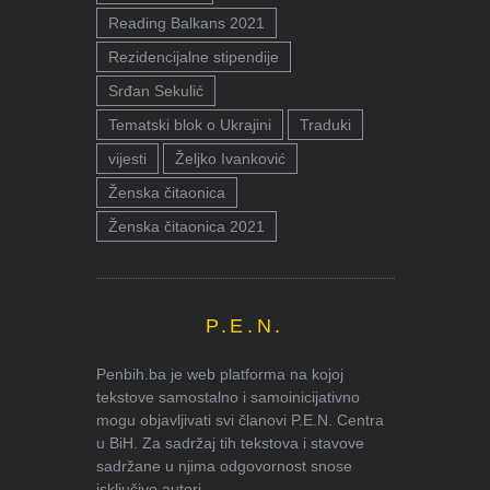
Reading Balkans 2021
Rezidencijalne stipendije
Srđan Sekulić
Tematski blok o Ukrajini
Traduki
vijesti
Željko Ivanković
Ženska čitaonica
Ženska čitaonica 2021
P.E.N.
Penbih.ba je web platforma na kojoj
tekstove samostalno i samoinicijativno
mogu objavljivati svi članovi P.E.N. Centra
u BiH. Za sadržaj tih tekstova i stavove
sadržane u njima odgovornost snose
isključivo autori.