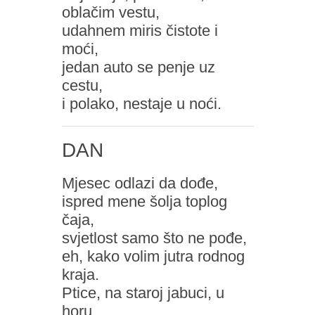
oblačim vestu,
udahnem miris čistote i
moći,
jedan auto se penje uz
cestu,
i polako, nestaje u noći.
DAN
Mjesec odlazi da dođe,
ispred mene šolja toplog
čaja,
svjetlost samo što ne pođe,
eh, kako volim jutra rodnog
kraja.
Ptice, na staroj jabuci, u
horu,