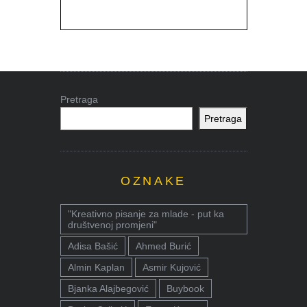
Pretraga
Pretraga
OZNAKE
"Kreativno pisanje za mlade - put ka
društvenoj promjeni"
Adisa Bašić
Ahmed Burić
Almin Kaplan
Asmir Kujović
Bjanka Alajbegović
Buybook