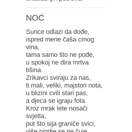
NOĆ
Sunce odlazi da dođe,
ispred mene čaša crnog
vina,
tama samo što ne pođe,
u spokoj ne dira mrtva
tišina.
Zrikavci sviraju za nas,
ti mali, veliki, majstori nota,
u blizini cvili stari pas,
a djeca se igraju fota.
Kroz mrak lete nosači
svjetla,
put što sija graniče svici,
više nigdje se ne čuje