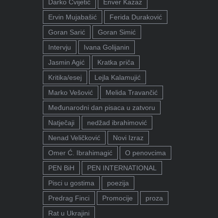
Darko Cvijetić
Enver Kazaz
Ervin Mujabašić
Ferida Duraković
Goran Sarić
Goran Simić
Intervju
Ivana Golijanin
Jasmin Agić
Kratka priča
Kritika/esej
Lejla Kalamujić
Marko Vešović
Melida Travančić
Međunarodni dan pisaca u zatvoru
Natječaji
nedžad ibrahimović
Nenad Veličković
Novi Izraz
Omer Ć. Ibrahimagić
O penovcima
PEN BiH
PEN INTERNATIONAL
Pisci u gostima
poezija
Predrag Finci
Promocije
proza
Rat u Ukrajini