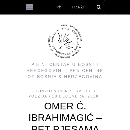
P.E.N. CENTAR U BOSNI I
HERCEGOVINI | PEN CENTRE
OF BOSNIA & HERZEGOVINA
OBJAVIO
ADMINISTRATOR
POEZIJA
18 DECEMBRA, 2018
OMER Ć.
IBRAHIMAGIĆ –
PET PJESAMA