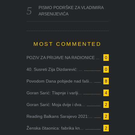
PISMO PODRŠKE ZA VLADIMIRA
ARSENIJEVIĆA
MOST COMMENTED
POZIV ZA PRIJAVE NA RADIONICE ...
0
40. Susreti Zija Dizdarević: ...
0
Povodom Dana pobjede nad faši...
8
Goran Sarić: Tlapnje i varlji...
4
Goran Sarić: Moja dvije i dva...
2
Reading Balkans Sarajevo 2021:...
2
Ženska čitaonica: fabrika kn...
2