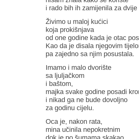
i rado bih ih zamijenila za dvij
Živimo u maloj kućici
koja prokišnjava
od one godine kada je otac po
Kao da je disala njegovim tijel
pa zajedno sa njim posustala.
Imamo i malo dvorište
sa ljuljačkom
i baštom,
majka svake godine posadi kro
i nikad ga ne bude dovoljno
za godinu cijelu.
Oca je, nakon rata,
mina učinila nepokretnim
dok je po šumama skakao