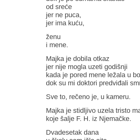
od sreće
jer ne puca,
jer ima kuću,
ženu
i mene.
Majka je dobila otkaz
jer nije mogla uzeti godišnji
kada je pored mene ležala u bo
dok su mi doktori predviđali smr
Sve to, rečeno je, u kameru.
Majka je stidljivo uzela tristo m
koje šalje F. H. iz Njemačke.
Dvadesetak dana