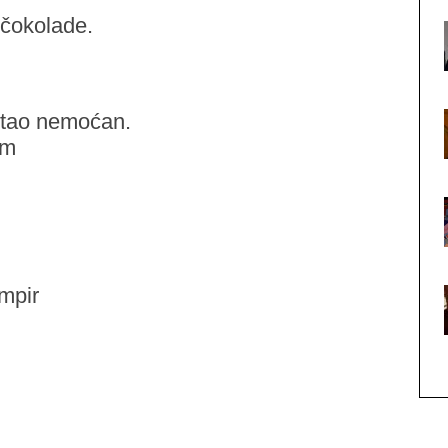
e čokolade.
stao nemoćan.
om
mpir