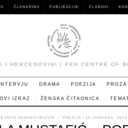
-U
ČLANARINA
PUBLIKACIJE
ČLANOVI
KON
NI I HERCEGOVINI | PEN CENTRE OF 
INTERVJU
DRAMA
POEZIJA
PROZA
OVI IZRAZ
ŽENSKA ČITAONICA
TEMAT
OBJAVIO
ADMINISTRATOR
POEZIJA
20 JANUARA, 2019