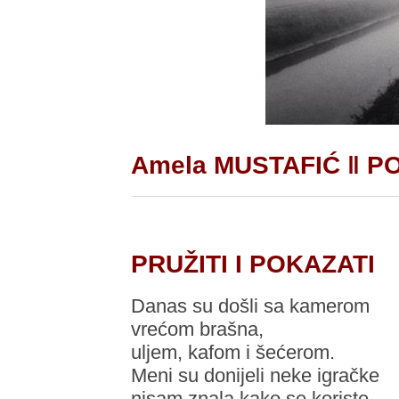
Amela MUSTAFIĆ ‖ P
PRUŽITI I POKAZATI
Danas su došli sa kamerom
vrećom brašna,
uljem, kafom i šećerom.
Meni su donijeli neke igračke
nisam znala kako se koriste