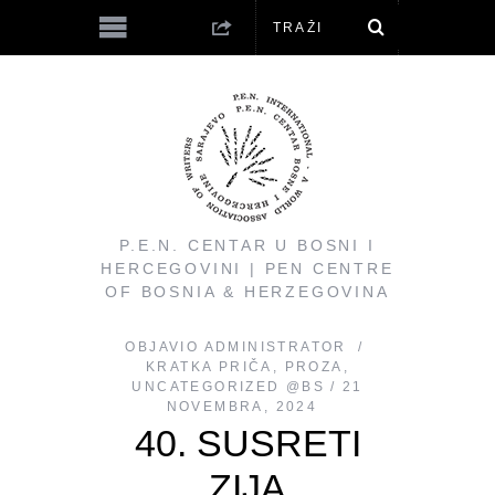
P.E.N. CENTAR U BOSNI I
HERCEGOVINI | PEN CENTRE
OF BOSNIA & HERZEGOVINA
OBJAVIO
ADMINISTRATOR
KRATKA PRIČA
,
PROZA
,
UNCATEGORIZED @BS
21
NOVEMBRA, 2024
40. SUSRETI
ZIJA