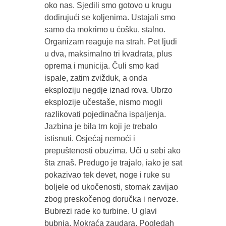
oko nas. Sjedili smo gotovo u krugu
dodirujući se koljenima. Ustajali smo
samo da mokrimo u ćošku, stalno.
Organizam reaguje na strah. Pet ljudi
u dva, maksimalno tri kvadrata, plus
oprema i municija. Čuli smo kad
ispale, zatim zvižduk, a onda
eksploziju negdje iznad rova. Ubrzo
eksplozije učestaše, nismo mogli
razlikovati pojedinačna ispaljenja.
Jazbina je bila trn koji je trebalo
istisnuti. Osjećaj nemoći i
prepuštenosti obuzima. Uči u sebi ako
šta znaš. Predugo je trajalo, iako je sat
pokazivao tek devet, noge i ruke su
boljele od ukočenosti, stomak zavijao
zbog preskočenog doručka i nervoze.
Bubrezi rade ko turbine. U glavi
bubnja. Mokraća zaudara. Pogledah