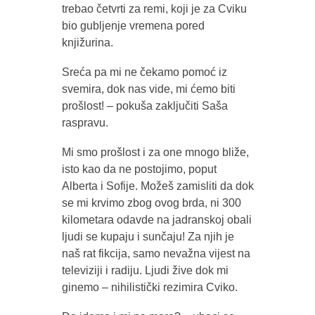
trebao četvrti za remi, koji je za Cviku
bio gubljenje vremena pored
knjižurina.
Sreća pa mi ne čekamo pomoć iz
svemira, dok nas vide, mi ćemo biti
prošlost! – pokuša zaključiti Saša
raspravu.
Mi smo prošlost i za one mnogo bliže,
isto kao da ne postojimo, poput
Alberta i Sofije. Možeš zamisliti da dok
se mi krvimo zbog ovog brda, ni 300
kilometara odavde na jadranskoj obali
ljudi se kupaju i sunčaju! Za njih je
naš rat fikcija, samo nevažna vijest na
televiziji i radiju. Ljudi žive dok mi
ginemo – nihilistički rezimira Cviko.