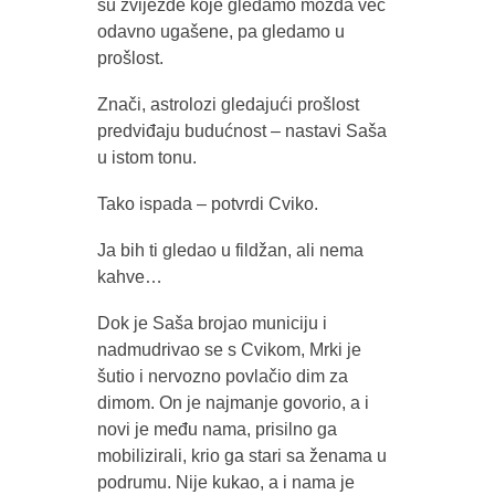
su zvijezde koje gledamo možda već
odavno ugašene, pa gledamo u
prošlost.
Znači, astrolozi gledajući prošlost
predviđaju budućnost – nastavi Saša
u istom tonu.
Tako ispada – potvrdi Cviko.
Ja bih ti gledao u fildžan, ali nema
kahve…
Dok je Saša brojao municiju i
nadmudrivao se s Cvikom, Mrki je
šutio i nervozno povlačio dim za
dimom. On je najmanje govorio, a i
novi je među nama, prisilno ga
mobilizirali, krio ga stari sa ženama u
podrumu. Nije kukao, a i nama je