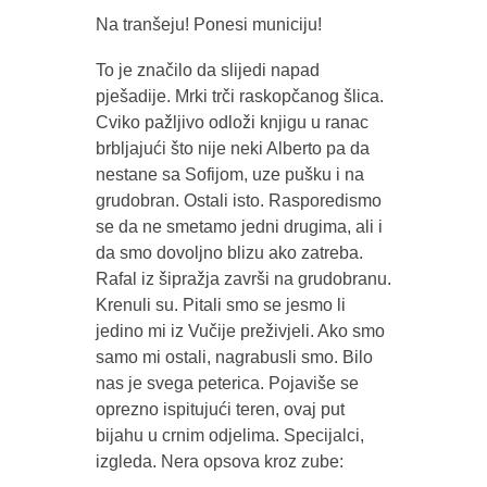
Na tranšeju! Ponesi municiju!
To je značilo da slijedi napad
pješadije. Mrki trči raskopčanog šlica.
Cviko pažljivo odloži knjigu u ranac
brbljajući što nije neki Alberto pa da
nestane sa Sofijom, uze pušku i na
grudobran. Ostali isto. Rasporedismo
se da ne smetamo jedni drugima, ali i
da smo dovoljno blizu ako zatreba.
Rafal iz šipražja završi na grudobranu.
Krenuli su. Pitali smo se jesmo li
jedino mi iz Vučije preživjeli. Ako smo
samo mi ostali, nagrabusli smo. Bilo
nas je svega peterica. Pojaviše se
oprezno ispitujući teren, ovaj put
bijahu u crnim odjelima. Specijalci,
izgleda. Nera opsova kroz zube: