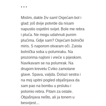
* * *
Mislim, dakle živ sam! Osjećam bol i
glad: još dvije potvrde da nisam
napustio osjetilni svijet. Bole me rebra
i pluća. Ne mogu udahnuti punim
plućima. Gdje sam? Osjećam bolnički
miris. S naporom otvaram oči. Zaista
bolnička soba u polumraku. Na
prozorima najloni i vreće s pijeskom.
Navikavam se na polumrak. Na
drugom krevetu Cviko zamotane
glave. Spava, valjda. Dolazi sestra i
na moj upitni pogled objašnjava da
sam pao na bombu u prsluku i
polomio rebra. Pitam za ostale.
Objašnjava nešto, ali ja tonem u
besvijest…