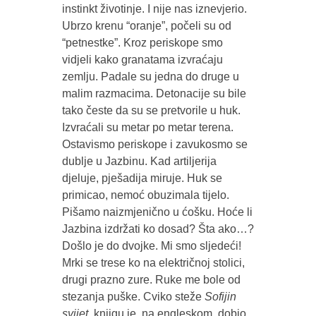
instinkt životinje. I nije nas iznevjerio.
Ubrzo krenu “oranje”, počeli su od
“petnestke”. Kroz periskope smo
vidjeli kako granatama izvraćaju
zemlju. Padale su jedna do druge u
malim razmacima. Detonacije su bile
tako česte da su se pretvorile u huk.
Izvraćali su metar po metar terena.
Ostavismo periskope i zavukosmo se
dublje u Jazbinu. Kad artiljerija
djeluje, pješadija miruje. Huk se
primicao, nemoć obuzimala tijelo.
Pišamo naizmjenično u ćošku. Hoće li
Jazbina izdržati ko dosad? Šta ako…?
Došlo je do dvojke. Mi smo sljedeći!
Mrki se trese ko na električnoj stolici,
drugi prazno zure. Ruke me bole od
stezanja puške. Cviko steže
Sofijin
svijet
, knjigu je, na engleskom, dobio