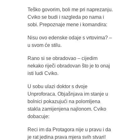
Teško govorim, boli me pri naprezanju.
Cviko se budi i razgleda po nama i
sobi. Prepoznaje mene i komandira:
Nisu ovo edenske odaje s vrtovima? –
u svom će stilu.
Rano si se obradovao – cijedim
nekako riječi obradovan što je to onaj
isti ludi Cviko.
U sobu ulazi doktor s dvoje
Unproforaca. Objašnjava im stanje u
bolnici pokazujući na polomljena
stakla zamijenjena najlonom. Cviko
dobacuje:
Reci im da Protagora nije u pravu i da
je rat jedina prava mjera svih stvari!