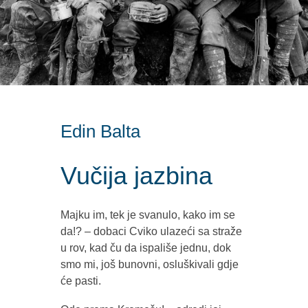
Edin Balta
Vučija jazbina
Majku im, tek je svanulo, kako im se
da!? – dobaci Cviko ulazeći sa straže
u rov, kad ču da ispališe jednu, dok
smo mi, još bunovni, osluškivali gdje
će pasti.