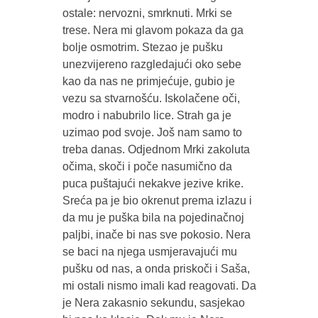
ostale: nervozni, smrknuti. Mrki se
trese. Nera mi glavom pokaza da ga
bolje osmotrim. Stezao je pušku
unezvijereno razgledajući oko sebe
kao da nas ne primjećuje, gubio je
vezu sa stvarnošću. Iskolačene oči,
modro i nabubrilo lice. Strah ga je
uzimao pod svoje. Još nam samo to
treba danas. Odjednom Mrki zakoluta
očima, skoči i poče nasumično da
puca puštajući nekakve jezive krike.
Sreća pa je bio okrenut prema izlazu i
da mu je puška bila na pojedinačnoj
paljbi, inače bi nas sve pokosio. Nera
se baci na njega usmjeravajući mu
pušku od nas, a onda priskoči i Saša,
mi ostali nismo imali kad reagovati. Da
je Nera zakasnio sekundu, sasjekao