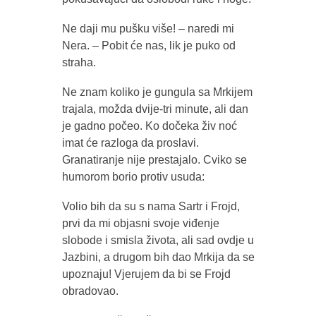
Ne daji mu pušku više! – naredi mi
Nera. – Pobit će nas, lik je puko od
straha.
Ne znam koliko je gungula sa Mrkijem
trajala, možda dvije-tri minute, ali dan
je gadno počeo. Ko dočeka živ noć
imat će razloga da proslavi.
Granatiranje nije prestajalo. Cviko se
humorom borio protiv usuda:
Volio bih da su s nama Sartr i Frojd,
prvi da mi objasni svoje viđenje
slobode i smisla života, ali sad ovdje u
Jazbini, a drugom bih dao Mrkija da se
upoznaju! Vjerujem da bi se Frojd
obradovao.