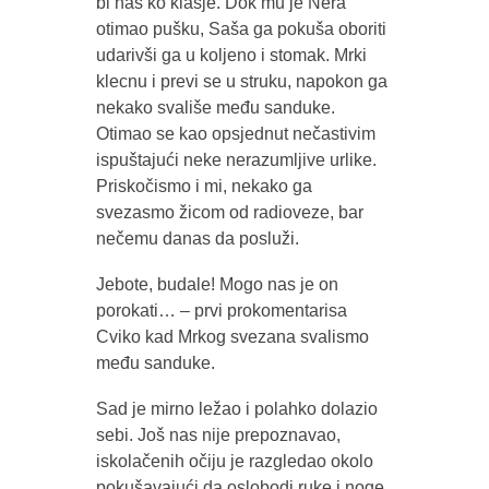
bi nas ko klasje. Dok mu je Nera
otimao pušku, Saša ga pokuša oboriti
udarivši ga u koljeno i stomak. Mrki
klecnu i previ se u struku, napokon ga
nekako svališe među sanduke.
Otimao se kao opsjednut nečastivim
ispuštajući neke nerazumljive urlike.
Priskočismo i mi, nekako ga
svezasmo žicom od radioveze, bar
nečemu danas da posluži.
Jebote, budale! Mogo nas je on
porokati… – prvi prokomentarisa
Cviko kad Mrkog svezana svalismo
među sanduke.
Sad je mirno ležao i polahko dolazio
sebi. Još nas nije prepoznavao,
iskolačenih očiju je razgledao okolo
pokušavajući da oslobodi ruke i noge.