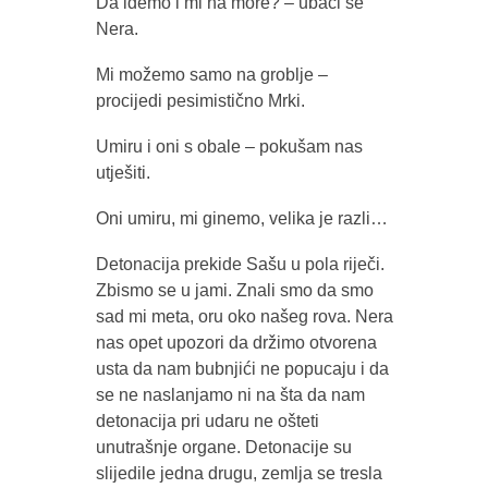
Da idemo i mi na more? – ubaci se
Nera.
Mi možemo samo na groblje –
procijedi pesimistično Mrki.
Umiru i oni s obale – pokušam nas
utješiti.
Oni umiru, mi ginemo, velika je razli…
Detonacija prekide Sašu u pola riječi.
Zbismo se u jami. Znali smo da smo
sad mi meta, oru oko našeg rova. Nera
nas opet upozori da držimo otvorena
usta da nam bubnjići ne popucaju i da
se ne naslanjamo ni na šta da nam
detonacija pri udaru ne ošteti
unutrašnje organe. Detonacije su
slijedile jedna drugu, zemlja se tresla