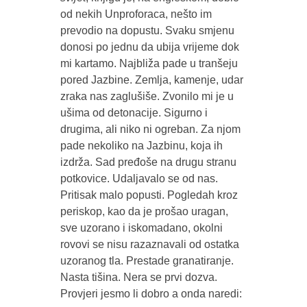
od nekih Unproforaca, nešto im
prevodio na dopustu. Svaku smjenu
donosi po jednu da ubija vrijeme dok
mi kartamo. Najbliža pade u tranšeju
pored Jazbine. Zemlja, kamenje, udar
zraka nas zaglušiše. Zvonilo mi je u
ušima od detonacije. Sigurno i
drugima, ali niko ni ogreban. Za njom
pade nekoliko na Jazbinu, koja ih
izdrža. Sad pređoše na drugu stranu
potkovice. Udaljavalo se od nas.
Pritisak malo popusti. Pogledah kroz
periskop, kao da je prošao uragan,
sve uzorano i iskomadano, okolni
rovovi se nisu razaznavali od ostatka
uzoranog tla. Prestade granatiranje.
Nasta tišina. Nera se prvi dozva.
Provjeri jesmo li dobro a onda naredi: