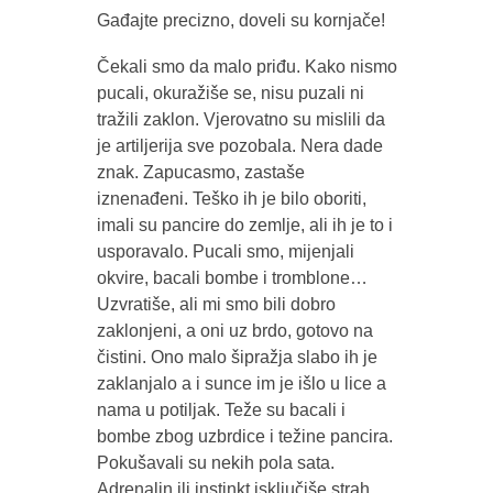
Gađajte precizno, doveli su kornjače!
Čekali smo da malo priđu. Kako nismo
pucali, okuražiše se, nisu puzali ni
tražili zaklon. Vjerovatno su mislili da
je artiljerija sve pozobala. Nera dade
znak. Zapucasmo, zastaše
iznenađeni. Teško ih je bilo oboriti,
imali su pancire do zemlje, ali ih je to i
usporavalo. Pucali smo, mijenjali
okvire, bacali bombe i tromblone…
Uzvratiše, ali mi smo bili dobro
zaklonjeni, a oni uz brdo, gotovo na
čistini. Ono malo šipražja slabo ih je
zaklanjalo a i sunce im je išlo u lice a
nama u potiljak. Teže su bacali i
bombe zbog uzbrdice i težine pancira.
Pokušavali su nekih pola sata.
Adrenalin ili instinkt isključiše strah.