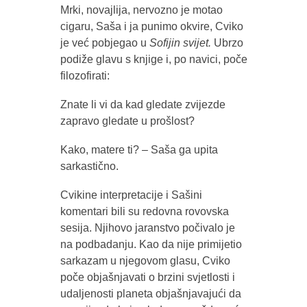
Mrki, novajlija, nervozno je motao
cigaru, Saša i ja punimo okvire, Cviko
je već pobjegao u
Sofijin svijet.
Ubrzo
podiže glavu s knjige i, po navici, poče
filozofirati:
Znate li vi da kad gledate zvijezde
zapravo gledate u prošlost?
Kako, matere ti? – Saša ga upita
sarkastično.
Cvikine interpretacije i Sašini
komentari bili su redovna rovovska
sesija. Njihovo jaranstvo počivalo je
na podbadanju. Kao da nije primijetio
sarkazam u njegovom glasu, Cviko
poče objašnjavati o brzini svjetlosti i
udaljenosti planeta objašnjavajući da