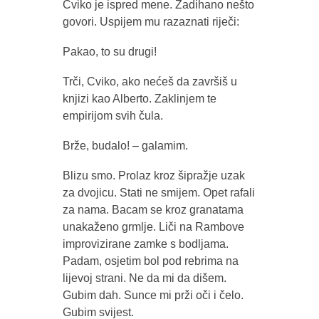
Cviko je ispred mene. Zadihano nešto
govori. Uspijem mu razaznati riječi:
Pakao, to su drugi!
Trči, Cviko, ako nećeš da završiš u
knjizi kao Alberto. Zaklinjem te
empirijom svih čula.
Brže, budalo! – galamim.
Blizu smo. Prolaz kroz šipražje uzak
za dvojicu. Stati ne smijem. Opet rafali
za nama. Bacam se kroz granatama
unakaženo grmlje. Liči na Rambove
improvizirane zamke s bodljama.
Padam, osjetim bol pod rebrima na
lijevoj strani. Ne da mi da dišem.
Gubim dah. Sunce mi prži oči i čelo.
Gubim svijest.