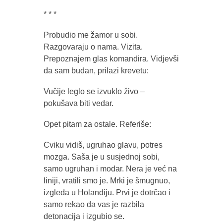
* * *
Probudio me žamor u sobi.
Razgovaraju o nama. Vizita.
Prepoznajem glas komandira. Vidjevši
da sam budan, prilazi krevetu:
Vučije leglo se izvuklo živo –
pokušava biti vedar.
Opet pitam za ostale. Referiše:
Cviku vidiš, ugruhao glavu, potres
mozga. Saša je u susjednoj sobi,
samo ugruhan i modar. Nera je već na
liniji, vratili smo je. Mrki je šmugnuo,
izgleda u Holandiju. Prvi je dotrčao i
samo rekao da vas je razbila
detonacija i izgubio se.