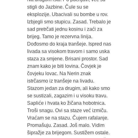
stigli do Jazbine. Čule su se
eksplozije. Ubacivali su bombe u rov.
Izbjegli smo stupicu. Zasad. Trebalo je
sad pretrčati jednu kosinu i zaći za
brijeg. Tamo je rezervna linija.
Dođosmo do kraja tranšeje. Ispred nas
livada sa visokom travom i samo uska
staza za smjene. Brisani prostor. Sad
znam kako je biti lovina. Čovjek je
čovjeku lovac. Na Nerin znak
istrčasmo iz tranšeje na livadu.
Stazom jedan za drugim, ali kako smo
se sustizali, zagazim i u visoku travu.
Sapliće i hvata ko žičana hobotnica.
Troši snagu. Ovi sa staze već izmiču.
Vraćam se na stazu. Čujem rafalanje.
Promašuju. Zasad. Još malo. Vidim
šipražje za brijegom. Sustižem ostale.