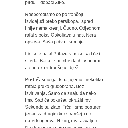
priđu – dobaci Zike.
Rasporedismo se po tranšeji
izviđajući preko persikopa, ispred
linije nema kretnji. Čudno. Odjednom
rafal s boka. Opkoljavaju nas. Nera
opsova. Saša potvrdi sumnje:
Linija je pala! Prilaze s boka, sad će i
s leđa. Bacajte bombe da ih usporimo,
a onda kroz tranšeju i bježi!
Poslušasmo ga. Ispaljujemo i nekoliko
rafala preko grudobrana. Bez
izvirivanja. Samo da znaju da neko
ima. Sad će pokušati okružiti rov.
Sekunde su zlato. Trčali smo pogureni
jedan za drugim kroz tranšeju do
narednog rova. Nikog, rov razvaljen.
Na drugom isto. Po pucnjavi, već su