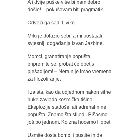
A i dvije puške više bi nam dobro
došle! – pokušavam biti pragmatik.
Odveži ga sad, Cviko.
Mrki je dolazio sebi, a mi postajali
svjesniji događanja izvan Jazbine.
Momci, granatiranje popušta,
pripremite se, probat će opet s
pješadijom! – Nera nije imao vremena
za filozofiranje.
I zaista, kao da odjednom nakon silne
huke zavlada kosmička tišina.
Eksplozije stadoše, ali adrenalin ne
popušta. Znamo šta slijedi. Pišasmo
još po jednom. Ko zna hoćemo l’ opet.
Uzmite dosta bombi i pustite ih da