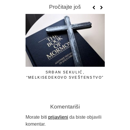
Pročitajte još
SRĐAN SEKULIĆ,
PROMOVIS
“MELKISEDEKOVO SVEŠTENSTVO”
ISTIN
VILINS
Komentariši
Morate biti
prijavljeni
da biste objavili
komentar.