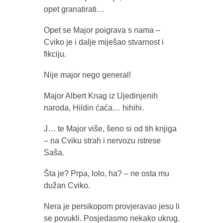
opet granatirati…
Opet se Major poigrava s nama –
Cviko je i dalje miješao stvarnost i
fikciju.
Nije major nego general!
Major Albert Knag iz Ujedinjenih
naroda, Hildin ćaća… hihihi.
J… te Major više, šeno si od tih knjiga
– na Cviku strah i nervozu istrese
Saša.
Šta je? Prpa, lolo, ha? – ne osta mu
dužan Cviko.
Nera je persikopom provjeravao jesu li
se povukli. Posjedasmo nekako ukrug.