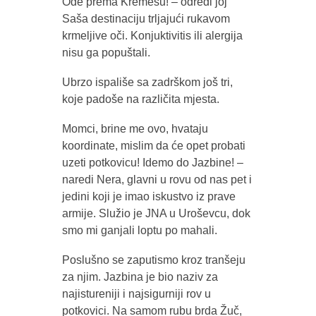
Ode prema Kremešu! – odredi joj
Saša destinaciju trljajući rukavom
krmeljive oči. Konjuktivitis ili alergija
nisu ga popuštali.
Ubrzo ispališe sa zadrškom još tri,
koje padoše na različita mjesta.
Momci, brine me ovo, hvataju
koordinate, mislim da će opet probati
uzeti potkovicu! Idemo do Jazbine! –
naredi Nera, glavni u rovu od nas pet i
jedini koji je imao iskustvo iz prave
armije. Služio je JNA u Uroševcu, dok
smo mi ganjali loptu po mahali.
Poslušno se zaputismo kroz tranšeju
za njim. Jazbina je bio naziv za
najistureniji i najsigurniji rov u
potkovici. Na samom rubu brda Žuč,