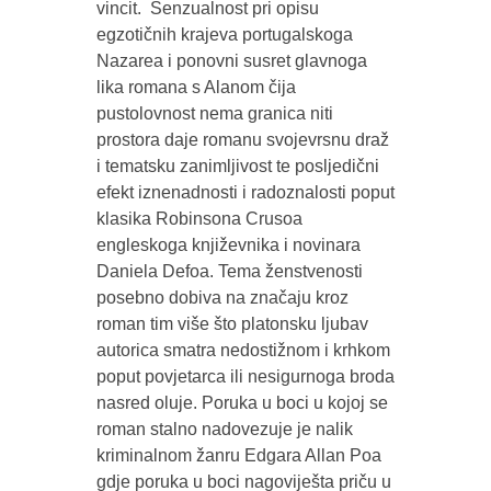
vincit. Senzualnost pri opisu
egzotičnih krajeva portugalskoga
Nazarea i ponovni susret glavnoga
lika romana s Alanom čija
pustolovnost nema granica niti
prostora daje romanu svojevrsnu draž
i tematsku zanimljivost te posljedični
efekt iznenadnosti i radoznalosti poput
klasika Robinsona Crusoa
engleskoga književnika i novinara
Daniela Defoa. Tema ženstvenosti
posebno dobiva na značaju kroz
roman tim više što platonsku ljubav
autorica smatra nedostižnom i krhkom
poput povjetarca ili nesigurnoga broda
nasred oluje. Poruka u boci u kojoj se
roman stalno nadovezuje je nalik
kriminalnom žanru Edgara Allan Poa
gdje poruka u boci nagoviješta priču u