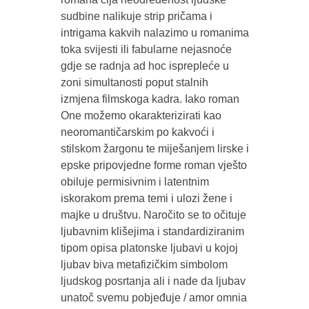
sudbine nalikuje strip pričama i
intrigama kakvih nalazimo u romanima
toka svijesti ili fabularne nejasnoće
gdje se radnja ad hoc isprepleće u
zoni simultanosti poput stalnih
izmjena filmskoga kadra. Iako roman
One možemo okarakterizirati kao
neoromantičarskim po kakvoći i
stilskom žargonu te miješanjem lirske i
epske pripovjedne forme roman vješto
obiluje permisivnim i latentnim
iskorakom prema temi i ulozi žene i
majke u društvu. Naročito se to očituje
ljubavnim klišejima i standardiziranim
tipom opisa platonske ljubavi u kojoj
ljubav biva metafizičkim simbolom
ljudskog posrtanja ali i nade da ljubav
unatoč svemu pobjeđuje / amor omnia