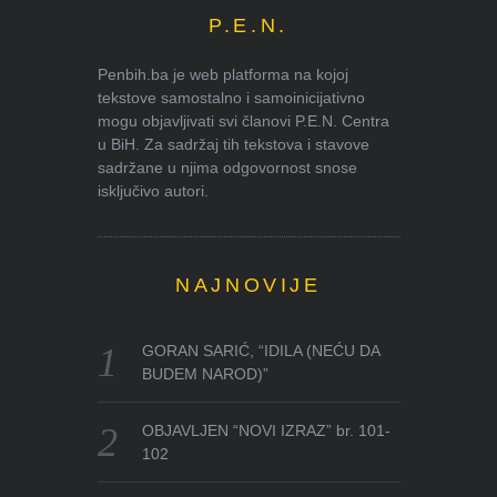
P.E.N.
Penbih.ba je web platforma na kojoj
tekstove samostalno i samoinicijativno
mogu objavljivati svi članovi P.E.N. Centra
u BiH. Za sadržaj tih tekstova i stavove
sadržane u njima odgovornost snose
isključivo autori.
NAJNOVIJE
GORAN SARIĆ, “IDILA (NEĆU DA
BUDEM NAROD)”
OBJAVLJEN “NOVI IZRAZ” br. 101-
102