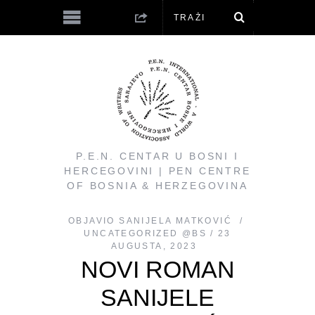
P.E.N. CENTAR U BOSNI I
HERCEGOVINI | PEN CENTRE
OF BOSNIA & HERZEGOVINA
OBJAVIO
SANIJELA MATKOVIĆ
UNCATEGORIZED @BS
23
AUGUSTA, 2023
NOVI ROMAN
SANIJELE