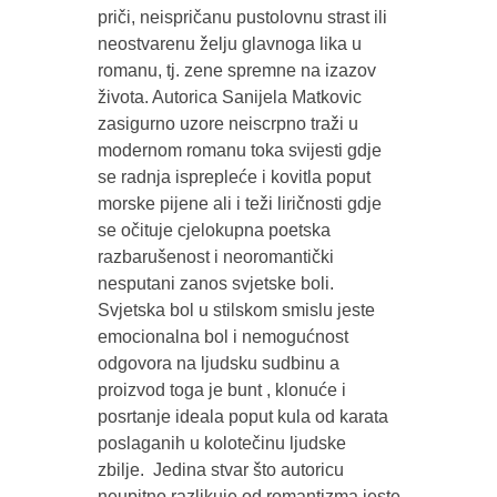
priči, neispričanu pustolovnu strast ili
neostvarenu želju glavnoga lika u
romanu, tj. zene spremne na izazov
života. Autorica Sanijela Matkovic
zasigurno uzore neiscrpno traži u
modernom romanu toka svijesti gdje
se radnja isprepleće i kovitla poput
morske pijene ali i teži liričnosti gdje
se očituje cjelokupna poetska
razbarušenost i neoromantički
nesputani zanos svjetske boli.
Svjetska bol u stilskom smislu jeste
emocionalna bol i nemogućnost
odgovora na ljudsku sudbinu a
proizvod toga je bunt , klonuće i
posrtanje ideala poput kula od karata
poslaganih u kolotečinu ljudske
zbilje. Jedina stvar što autoricu
neupitno razlikuje od romantizma jeste