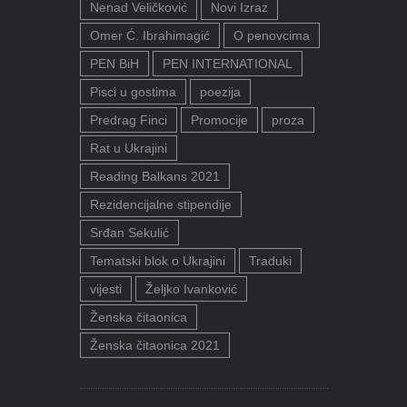
Nenad Veličković
Novi Izraz
Omer Ć. Ibrahimagić
O penovcima
PEN BiH
PEN INTERNATIONAL
Pisci u gostima
poezija
Predrag Finci
Promocije
proza
Rat u Ukrajini
Reading Balkans 2021
Rezidencijalne stipendije
Srđan Sekulić
Tematski blok o Ukrajini
Traduki
vijesti
Željko Ivanković
Ženska čitaonica
Ženska čitaonica 2021