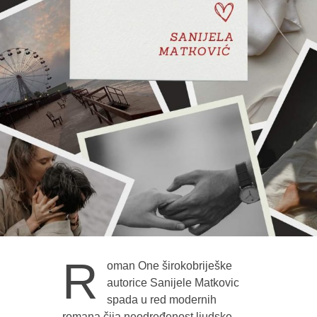
R
oman One širokobriješke
autorice Sanijele Matkovic
spada u red modernih
romana čija neodređenost ljudske