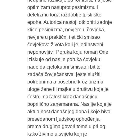
optimizam nasuprot pesimizmu i
defetizmu toga razdoblje tj, stilske
epohe. Autorica nastoji otkloniti zadnje
klice pesimizma, nevjere u čovjeka,
nevjere u praktični i etički smisao
čovjekova života koji je jedinstveni
neponovljiv. Poruka koju roman One
iziskuje od nas je poruka čovjeku
nade da cjelokupni smisao i bit te
zadaća čovječanstva jeste služiti
potrebnima a posebno kroz prizmu
uloge žene ili majke u društvu koja je
često i nažalost kroz današnjicu
poprilično zanemarena. Nasilje koje je
aktualnost današnjeg doba i koje biva
presedanom ljudskog ophođenja
prema drugima govori tome u prilog
kako živimo u svijetu koji je