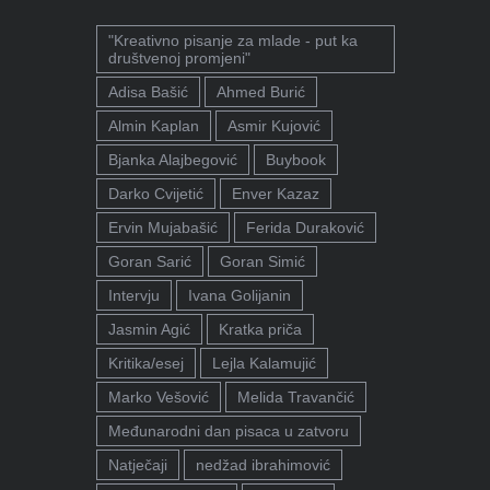
"Kreativno pisanje za mlade - put ka
društvenoj promjeni"
Adisa Bašić
Ahmed Burić
Almin Kaplan
Asmir Kujović
Bjanka Alajbegović
Buybook
Darko Cvijetić
Enver Kazaz
Ervin Mujabašić
Ferida Duraković
Goran Sarić
Goran Simić
Intervju
Ivana Golijanin
Jasmin Agić
Kratka priča
Kritika/esej
Lejla Kalamujić
Marko Vešović
Melida Travančić
Međunarodni dan pisaca u zatvoru
Natječaji
nedžad ibrahimović