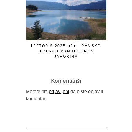
LJETOPIS 2025. (3) – RAMSKO
PROMOVIS
JEZERO I MANUEL FROM
ISTIN
JAHORINA
VILINS
Komentariši
Morate biti
prijavljeni
da biste objavili
komentar.